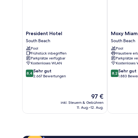
President
Moxy
President Hotel
Moxy Miami
Hotel
Miami
South Beach
South Beach
South
South
Pool
Pool
Beach
Beach
Frühstück inbegriffen
Haustiere erl
South
Parkplätze verfügbar
Parkplätze v
Beach
Kostenloses WLAN
Kostenloses
8.4
8.2
Sehr gut
Sehr gut
8,4
8,2
von
von
2.667 Bewertungen
1.883 Bewe
10,
10,
Sehr
Sehr
gut,
gut,
Der
97 €
2.667
1.883
Preis
inkl. Steuern & Gebühren
Bewertungen
Bewertungen
beträgt
11. Aug.–12. Aug.
97 €