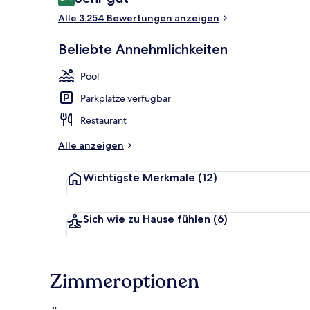
8,4 von 10.
Alle 3.254 Bewertungen anzeigen
Außenpool
Beliebte Annehmlichkeiten
Pool
Parkplätze verfügbar
Restaurant
Alle anzeigen
Wichtigste Merkmale
(12)
Sich wie zu Hause fühlen
(6)
Zimmeroptionen