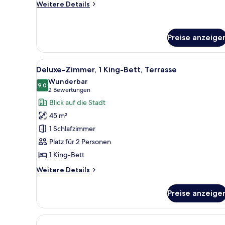
Weitere
Weitere Details
Details
für
Standard-
Preise anzeige
Doppelzimmer,
2 Doppelbetten
Alle
Ein Hotelzimmer mit Bett, Schre
7
Deluxe-Zimmer, 1 King-Bett, Terrasse
Fotos
Wunderbar
für
9,0
9,0 von 10
(2
2 Bewertungen
Deluxe-
Bewertungen)
Blick auf die Stadt
Zimmer,
45 m²
1 King-
1 Schlafzimmer
Bett,
Platz für 2 Personen
Terrasse
1 King-Bett
anzeigen
Weitere
Weitere Details
Details
für
Preise anzeige
Deluxe-
Zimmer,
1 King-
Bett,