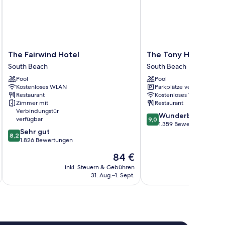
The
The
The Fairwind Hotel
The Tony Hotel Sou
Fairwind
Tony
South Beach
South Beach
Hotel
Hotel
Pool
Pool
South
South
Kostenloses WLAN
Parkplätze verfügbar
Beach
Beach
Restaurant
Kostenloses WLAN
South
Zimmer mit
Restaurant
Beach
Verbindungstür
9.0
Wunderbar
verfügbar
9,0
von
1.359 Bewertungen
8.2
Sehr gut
10,
8,2
von
1.826 Bewertungen
Wunderbar,
10,
1.359
Der
84 €
Sehr
Bewertungen
Preis
gut,
inkl. Steuern & Gebühren
inkl. S
beträgt
31. Aug.–1. Sept.
1.826
84 €
Bewertungen