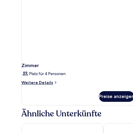
Terrasse
Zimmer
Platz für 4 Personen
Weitere
Weitere Details
Details
für
Preise anzeige
Zimmer
Ähnliche Unterkünfte
President Hotel
Moxy Miami S