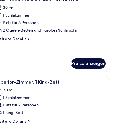
otos
39 m²
ür
1 Schlafzimmer
asic-
oppelzimmer,
Platz für 6 Personen
ehrere
2 Queen-Betten und 1 großes Schlafsofa
etten
itere
itere Details
nzeigen
tails
r
sic-
ppelzimmer,
Preise anzeigen
ehrere
tten
inem Tisch, Lampe und gerahmten Bildern an der Wand.
le
Ein modernes Hotelzimmer mit einem großen Be
5
perior-Zimmer, 1 King-Bett
otos
30 m²
ür
1 Schlafzimmer
uperior-
immer,
Platz für 2 Personen
King-
1 King-Bett
ett
itere
itere Details
nzeigen
tails