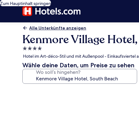
Zum Hauptinhalt springen
Alle Unterkünfte anzeigen
Kenmore Village Hotel
4.0-
Sterne-
Hotel im Art-déco-Stil und mit Außenpool - Einkaufsviertel a
Unterkunft
Wähle deine Daten, um Preise zu sehen
Wo soll’s hingehen?
Fotogalerie
von
Kenmore
Village
Hotel,
South