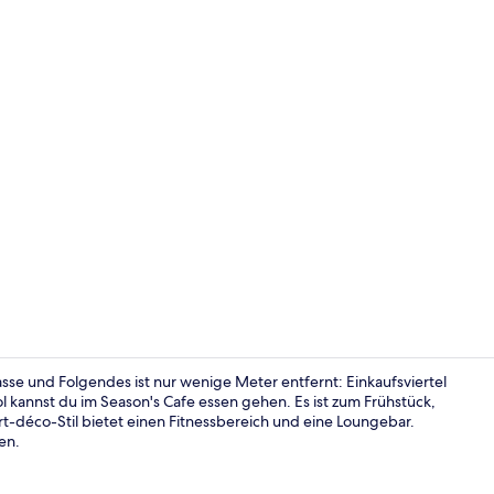
Lobby-Loun
sse und Folgendes ist nur wenige Meter entfernt: Einkaufsviertel
 kannst du im Season's Cafe essen gehen. Es ist zum Frühstück,
-déco-Stil bietet einen Fitnessbereich und eine Loungebar.
Deluxe-Zimme
en.