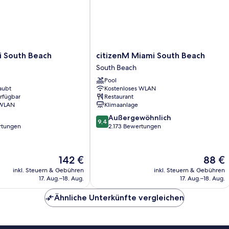
citizenM
 South Beach
citizenM Miami South Beach
Miami
South Beach
South
Pool
Beach
aubt
Kostenloses WLAN
South
erfügbar
Restaurant
Beach
 WLAN
Klimaanlage
9.4
Außergewöhnlich
9,4
von
rtungen
2.173 Bewertungen
10,
Außergewöhnlich,
2.173
Der
Der
142 €
88 €
Bewertungen
Preis
Preis
inkl. Steuern & Gebühren
inkl. Steuern & Gebühren
beträgt
beträgt
17. Aug.–18. Aug.
17. Aug.–18. Aug.
142 €
88 €
Ähnliche Unterkünfte vergleichen