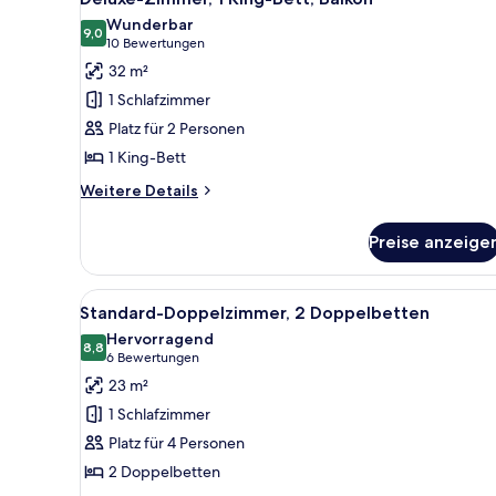
Fotos
Wunderbar
für
9,0
9,0 von 10
(10
10 Bewertungen
Deluxe-
Bewertungen)
32 m²
Zimmer,
1 Schlafzimmer
1 King-
Platz für 2 Personen
Bett,
1 King-Bett
Balkon
anzeigen
Weitere
Weitere Details
Details
für
Preise anzeige
Deluxe-
Zimmer,
1 King-
Alle
Standard-Doppelzimmer, 2 Dopp
5
Bett,
Standard-Doppelzimmer, 2 Doppelbetten
Fotos
Balkon
Hervorragend
für
8,8
8,8 von 10
(6
6 Bewertungen
Standard-
Bewertungen)
23 m²
Doppelzimmer,
1 Schlafzimmer
2 Doppelbetten
Platz für 4 Personen
anzeigen
2 Doppelbetten