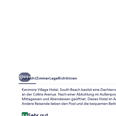
Beach
99+
Übersicht
Zimmer
Lage
Richtlinien
Kenmore Village Hotel, South Beach besitzt eine Dachterra
an der Collins Avenue. Nach einer Abkühlung im Außenpool
Mittagessen und Abendessen geöffnet. Dieses Hotel im Art
Andere Reisende lieben den Pool und die bequemen Bett
Bewertungen
Sehr gut
8,4