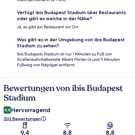
Verfügt ibis Budapest Stadium über Restaurants
oder gibt es welche in der Nähe?
Ja, es gibt ein Restaurant vor Ort.
Was gibt es in der Umgebung von ibis Budapest
Stadium zu sehen?
Ibis Budapest Stadium ist nur 1 Minuten zu Fuß von
Straßenbahnhaltestelle Albert Flórián út und 5 Minuten
Fußweg von Népliget entfernt.
Bewertungen von ibis Budapest
Bewertungen
Stadium
Hervorragend
8,8
202 Bewertungen
9,4
8,8
8,8