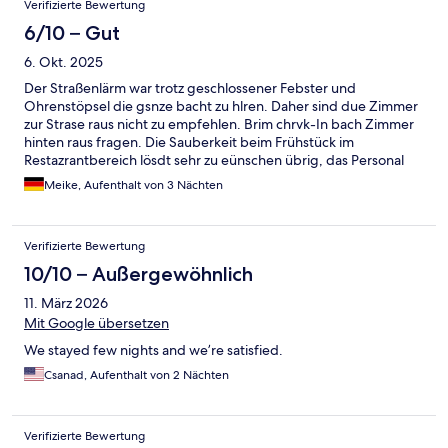
Verifizierte Bewertung
6/10 – Gut
6. Okt. 2025
Der Straßenlärm war trotz geschlossener Febster und
Ohrenstöpsel die gsnze bacht zu hlren. Daher sind due Zimmer
zur Strase raus nicht zu empfehlen. Brim chrvk-In bach Zimmer
hinten raus fragen. Die Sauberkeit beim Frühstück im
Restazrantbereich lösdt sehr zu eünschen übrig, das Personal
ust unmoriviert, läuft mehrfach am dreckigen Geschirr,
Meike, Aufenthalt von 3 Nächten
verschmutzten Tischen vorbei. Die Krümelvom Tisch werden
einfach nur auf die Stühle runter gefegt und auch nach Hinweis,
dassgerade eingrgüllter Teller leider fallen geksssen eurde,
Verifizierte Bewertung
wurde das vom gesamten Personal mehrfach ignoriert und am
Dreck vorbei gelaufen. Die Mitarbeiter sind so unmotiviert, dass
10/10 – Außergewöhnlich
die selbst ihre Tablett fallen lassen. Die Zimmer sind im Großen
11. März 2026
und Ganzen sauber, aber auch hier wird mehr verschmiert wie
gründlich gearbeitet.
Mit Google übersetzen
We stayed few nights and we’re satisfied.
Csanad, Aufenthalt von 2 Nächten
Verifizierte Bewertung