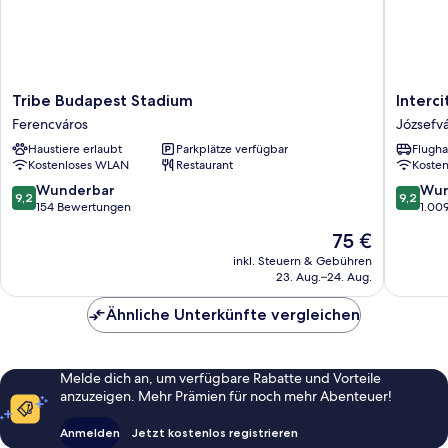
Tribe
Intercit
Tribe Budapest Stadium
Interc
Budapest
Budape
Ferencváros
Józsefv
Stadium
Józsefv
Haustiere erlaubt
Parkplätze verfügbar
Flugha
Ferencváros
Kostenloses WLAN
Restaurant
Koste
9.2
9.2
Wunderbar
Wun
9,2
9,2
von
von
154 Bewertungen
1.00
10,
10,
Der
75 €
Wunderbar,
Wunder
Preis
154
1.009
inkl. Steuern & Gebühren
beträgt
23. Aug.–24. Aug.
Bewertungen
Bewert
75 €
Ähnliche Unterkünfte vergleichen
Melde dich an, um verfügbare Rabatte und Vorteile
anzuzeigen. Mehr Prämien für noch mehr Abenteuer!
Anmelden
Jetzt kostenlos registrieren