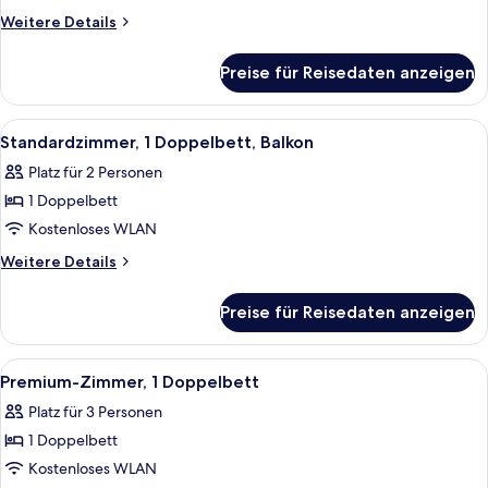
Weitere
Weitere Details
Details
für
Preise für Reisedaten anzeigen
Standardzimmer,
2 Einzelbetten
Alle
Ein modernes Hotelzimmer mit einem g
4
Standardzimmer, 1 Doppelbett, Balkon
Fotos
Platz für 2 Personen
für
1 Doppelbett
Standardzimmer,
1
Kostenloses WLAN
Doppelbett,
Weitere
Weitere Details
Balkon
Details
für
anzeigen
Preise für Reisedaten anzeigen
Standardzimmer,
1
Doppelbett,
Alle
Ein modernes Hotelzimmer mit Bett, ei
5
Balkon
Premium-Zimmer, 1 Doppelbett
Fotos
Platz für 3 Personen
für
1 Doppelbett
Premium-
Zimmer,
Kostenloses WLAN