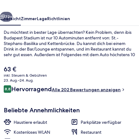
rück
Weiter
72+
Übersicht
Zimmer
Lage
Richtlinien
Du möchtest in bester Lage übernachten? Kein Problem, denn ibis
Budapest Stadium ist nur 10 Autominuten entfernt von: St.-
Stephans-Basilika und Kettenbrücke. Du kannst dich bei einem
Drink in der Bar/Lounge entspannen, und im Restaurant kannst du
sehr gut essen. Außerdem ist Folgendes mit dem Auto höchstens 10
Minuten entfernt: Budapester Weihnachtsmarkt und Burgpalast.
Die Unterkunft ist nur einen kurzen Fußmarsch von den öffentlichen
Der
63 €
Verkehrsmitteln entfernt: Bis zur U-Bahn sind es wenige Schritte
aktuelle
inkl. Steuern & Gebühren
(Straßenbahnhaltestelle Albert Flórián út) bzw. 5 Minuten (Station
Preis
23. Aug.–24. Aug.
Nepliget).
Bar (in der Unterkunft)
beträgt
Bewertungen
Hervorragend
8,8
Alle 202 Bewertungen anzeigen
63 €.
8,8 von 10.
Beliebte Annehmlichkeiten
Haustiere erlaubt
Parkplätze verfügbar
Kostenloses WLAN
Restaurant