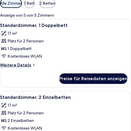
Verfügbare
Alle Zimmer
1 Bett
2 Betten
Filter
für
Anzeige von 5 von 5 Zimmern
Zimmer
Alle
Standardzimmer, 1 Doppelbett | Schrei
3
Standardzimmer, 1 Doppelbett
Fotos
17 m²
für
Platz für 2 Personen
Standardzimmer,
1
1 Doppelbett
Doppelbett
Kostenloses WLAN
anzeigen
Weitere
Weitere Details
Details
für
Preise für Reisedaten anzeigen
Standardzimmer,
1
Doppelbett
Alle
Ein modernes Hotelzimmer mit einem g
4
Standardzimmer, 2 Einzelbetten
Fotos
17 m²
für
Platz für 2 Personen
Standardzimmer,
2 Einzelbetten
2 Einzelbetten
anzeigen
Kostenloses WLAN