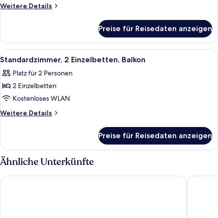
1
Weitere
Weitere Details
Doppelbett
Details
für
anzeigen
Preise für Reisedaten anzeigen
Premium-
Zimmer,
1
Alle
Ein modernes Hotelzimmer mit einem g
5
Doppelbett
Standardzimmer, 2 Einzelbetten, Balkon
Fotos
Platz für 2 Personen
für
2 Einzelbetten
Standardzimmer,
2 Einzelbetten,
Kostenloses WLAN
Balkon
Weitere
Weitere Details
anzeigen
Details
für
Preise für Reisedaten anzeigen
Standardzimmer,
2 Einzelbetten,
Balkon
Ähnliche Unterkünfte
Tribe Budapest Stadium
Intercit