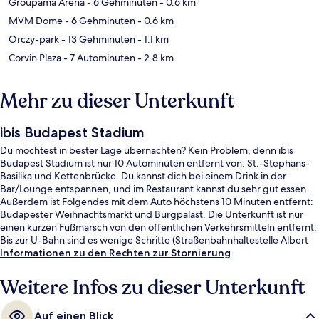
Groupama Arena
- 6 Gehminuten
- 0.6 km
MVM Dome
- 6 Gehminuten
- 0.6 km
Orczy-park
- 13 Gehminuten
- 1.1 km
Corvin Plaza
- 7 Autominuten
- 2.8 km
Mehr zu dieser Unterkunft
ibis Budapest Stadium
Du möchtest in bester Lage übernachten? Kein Problem, denn ibis
Budapest Stadium ist nur 10 Autominuten entfernt von: St.-Stephans-
Basilika und Kettenbrücke. Du kannst dich bei einem Drink in der
Bar/Lounge entspannen, und im Restaurant kannst du sehr gut essen.
Außerdem ist Folgendes mit dem Auto höchstens 10 Minuten entfernt:
Budapester Weihnachtsmarkt und Burgpalast. Die Unterkunft ist nur
einen kurzen Fußmarsch von den öffentlichen Verkehrsmitteln entfernt:
Bis zur U-Bahn sind es wenige Schritte (Straßenbahnhaltestelle Albert
Flórián út) bzw. 5 Minuten (Station Nepliget).
Informationen zu den Rechten zur Stornierung
Weitere Infos zu dieser Unterkunft
Auf einen Blick