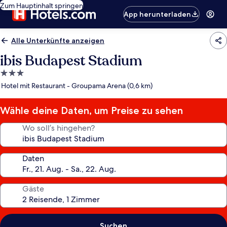
Zum Hauptinhalt springen
App herunterladen
Alle Unterkünfte anzeigen
ibis Budapest Stadium
3.0-
Sterne-
Hotel mit Restaurant - Groupama Arena (0,6 km)
Unterkunft
Wähle deine Daten, um Preise zu sehen
Wo soll’s hingehen?
Daten
Gäste
Suchen