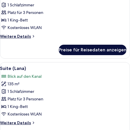
(Marina)
1 Schlafzimmer
anzeigen
Platz für 3 Personen
1 King-Bett
Kostenloses WLAN
Weitere
Weitere Details
Details
für
Preise für Reisedaten anzeigen
Suite
(Marina)
Alle
Ein Hotelzimmer mit einem großen Bett
12
Suite (Lana)
Fotos
Blick auf den Kanal
für
135 m²
Suite
(Lana)
1 Schlafzimmer
anzeigen
Platz für 3 Personen
1 King-Bett
Kostenloses WLAN
Weitere
Weitere Details
Details