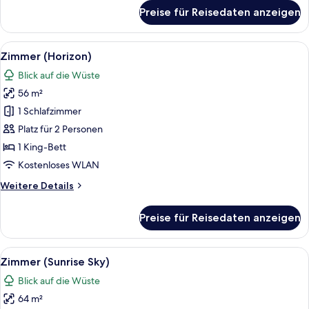
für
Preise für Reisedaten anzeigen
Junior-
Suite
(Marina)
Alle
Ein Schlafzimmer mit Bett, Nachttisc
6
Zimmer (Horizon)
Fotos
Blick auf die Wüste
für
56 m²
Zimmer
(Horizon)
1 Schlafzimmer
anzeigen
Platz für 2 Personen
1 King-Bett
Kostenloses WLAN
Weitere
Weitere Details
Details
für
Preise für Reisedaten anzeigen
Zimmer
(Horizon)
Alle
Ein modernes Hotelzimmer mit einem gr
5
Zimmer (Sunrise Sky)
Fotos
Blick auf die Wüste
für
64 m²
Zimmer