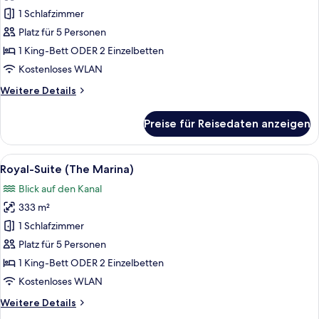
Suite
1 Schlafzimmer
(The
Platz für 5 Personen
Lana)
1 King-Bett ODER 2 Einzelbetten
anzeigen
Kostenloses WLAN
Weitere
Weitere Details
Details
für
Preise für Reisedaten anzeigen
Royal-
Suite
(The
Alle
Ein modernes Hotelzimmer mit Blick au
33
Lana)
Royal-Suite (The Marina)
Fotos
Blick auf den Kanal
für
333 m²
Royal-
Suite
1 Schlafzimmer
(The
Platz für 5 Personen
Marina)
1 King-Bett ODER 2 Einzelbetten
anzeigen
Kostenloses WLAN
Weitere
Weitere Details
Details