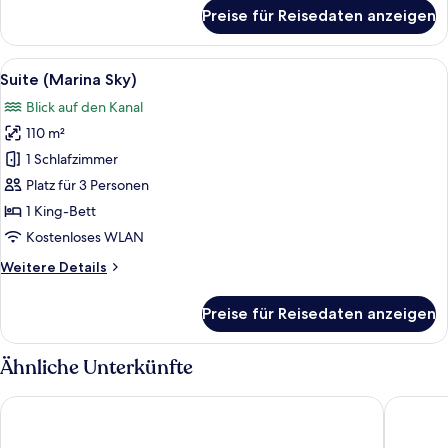
für
Preise für Reisedaten anzeigen
Zimmer
(Sunrise)
Alle
Ein Balkon mit Frühstückstisch, mit B
10
Suite (Marina Sky)
Fotos
Blick auf den Kanal
für
110 m²
Suite
(Marina
1 Schlafzimmer
Sky)
Platz für 3 Personen
anzeigen
1 King-Bett
Kostenloses WLAN
Weitere
Weitere Details
Details
für
Preise für Reisedaten anzeigen
Suite
(Marina
Sky)
Ähnliche Unterkünfte
Mandarin Oriental Downtown, Dubai
Address