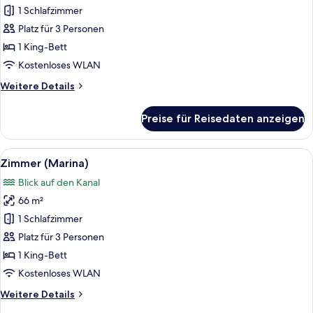
(Marina
1 Schlafzimmer
Sky)
Platz für 3 Personen
anzeigen
1 King-Bett
Kostenloses WLAN
Weitere
Weitere Details
Details
für
Preise für Reisedaten anzeigen
Zimmer
(Marina
Sky)
Alle
Ein modernes Hotelzimmer mit einem gr
6
Zimmer (Marina)
Fotos
Blick auf den Kanal
für
66 m²
Zimmer
(Marina)
1 Schlafzimmer
anzeigen
Platz für 3 Personen
1 King-Bett
Kostenloses WLAN
Weitere
Weitere Details
Details