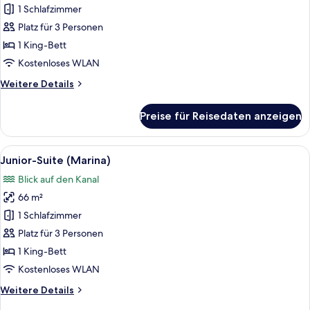
Suite
1 Schlafzimmer
(Marina
Platz für 3 Personen
Sky)
1 King-Bett
anzeigen
Kostenloses WLAN
Weitere
Weitere Details
Details
für
Preise für Reisedaten anzeigen
Junior-
Suite
(Marina
Alle
Ein Hotelzimmer mit einem großen Bet
10
Sky)
Junior-Suite (Marina)
Fotos
Blick auf den Kanal
für
66 m²
Junior-
Suite
1 Schlafzimmer
(Marina)
Platz für 3 Personen
anzeigen
1 King-Bett
Kostenloses WLAN
Weitere
Weitere Details
Details