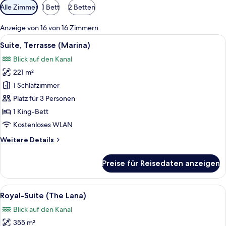
Verfügbare
Alle Zimmer
1 Bett
2 Betten
Filter
für
Anzeige von 16 von 16 Zimmern
Zimmer
Alle
Ein modernes Hotelzimmer mit großem 
11
Suite, Terrasse (Marina)
Fotos
Blick auf den Kanal
für
221 m²
Suite,
Terrasse
1 Schlafzimmer
(Marina)
Platz für 3 Personen
anzeigen
1 King-Bett
Kostenloses WLAN
Weitere
Weitere Details
Details
für
Preise für Reisedaten anzeigen
Suite,
Terrasse
(Marina)
Alle
Ein modernes Hotelzimmer mit weitrei
21
Royal-Suite (The Lana)
Fotos
Blick auf den Kanal
für
355 m²
Royal-