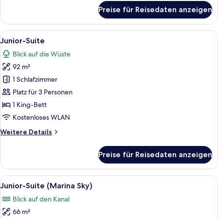
für
Preise für Reisedaten anzeigen
Zimmer
(Marina)
Alle
Ein Hotelzimmer mit einem großen Bett
17
Junior-Suite
Fotos
Blick auf die Wüste
für
92 m²
Junior-
Suite
1 Schlafzimmer
anzeigen
Platz für 3 Personen
1 King-Bett
Kostenloses WLAN
Weitere
Weitere Details
Details
für
Preise für Reisedaten anzeigen
Junior-
Suite
Alle
Ein Hotelzimmer mit einem großen Bett,
11
Junior-Suite (Marina Sky)
Fotos
Blick auf den Kanal
für
66 m²
Junior-