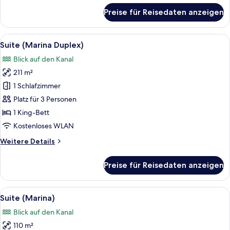
für
Preise für Reisedaten anzeigen
Royal-
Suite
(The
Alle
Ein großzügiger Wohnbereich mit eine
18
Marina)
Suite (Marina Duplex)
Fotos
Blick auf den Kanal
für
211 m²
Suite
(Marina
1 Schlafzimmer
Duplex)
Platz für 3 Personen
anzeigen
1 King-Bett
Kostenloses WLAN
Weitere
Weitere Details
Details
für
Preise für Reisedaten anzeigen
Suite
(Marina
Duplex)
Alle
Ein modernes Hotelzimmer mit einem gr
11
Suite (Marina)
Fotos
Blick auf den Kanal
für
110 m²
Suite