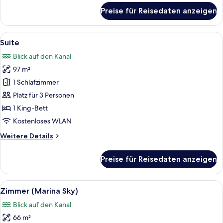
für
Preise für Reisedaten anzeigen
Suite
(Lana)
Alle
Ein modernes Wohnzimmer mit einem g
14
Suite
Fotos
Blick auf den Kanal
für
97 m²
Suite
anzeigen
1 Schlafzimmer
Platz für 3 Personen
1 King-Bett
Kostenloses WLAN
Weitere
Weitere Details
Details
für
Preise für Reisedaten anzeigen
Suite
Alle
Ein modernes Wohnzimmer mit einer Co
8
Zimmer (Marina Sky)
Fotos
Blick auf den Kanal
für
66 m²
Zimmer