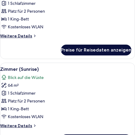
(Sunrise
1 Schlafzimmer
Sky)
Platz für 2 Personen
anzeigen
1 King-Bett
Kostenloses WLAN
Weitere
Weitere Details
Details
für
Preise für Reisedaten anzeigen
Zimmer
(Sunrise
Sky)
Alle
Ein ordentlich bezogenes Bett mit Ko
5
Zimmer (Sunrise)
Fotos
Blick auf die Wüste
für
64 m²
Zimmer
(Sunrise)
1 Schlafzimmer
anzeigen
Platz für 2 Personen
1 King-Bett
Kostenloses WLAN
Weitere
Weitere Details
Details