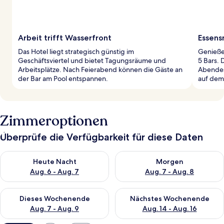
Arbeit trifft Wasserfront
Essens
Das Hotel liegt strategisch günstig im
Genieße 
Geschäftsviertel und bietet Tagungsräume und
5 Bars. 
Arbeitsplätze. Nach Feierabend können die Gäste an
Abendes
der Bar am Pool entspannen.
auf dem
Zimmeroptionen
Überprüfe die Verfügbarkeit für diese Daten
Überprüfe die Verfügbarkeit für heute Nacht, Aug. 6 - Aug. 7.
Überprüfe die Verfügbarkeit f
Heute Nacht
Morgen
Aug. 6 - Aug. 7
Aug. 7 - Aug. 8
Überprüfe die Verfügbarkeit für dieses Wochenende, Aug. 7 - 
Überprüfe die Verfügbarkeit f
Dieses Wochenende
Nächstes Wochenende
Aug. 7 - Aug. 9
Aug. 14 - Aug. 16