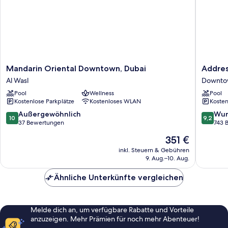
Mandarin
Address
Mandarin Oriental Downtown, Dubai
Addres
Oriental
Sky
Al Wasl
Downto
Downtown,
View,
Pool
Wellness
Pool
Dubai
Downto
Kostenlose Parkplätze
Kostenloses WLAN
Kosten
Al
Dubai
Wasl
Downto
10.0
9.2
Außergewöhnlich
Wun
10
9,2
Dubai
von
von
37 Bewertungen
743 
10,
10,
Der
351 €
Außergewöhnlich,
Wunder
Preis
37
743
inkl. Steuern & Gebühren
beträgt
9. Aug.–10. Aug.
Bewertungen
Bewert
351 €
Ähnliche Unterkünfte vergleichen
Melde dich an, um verfügbare Rabatte und Vorteile
anzuzeigen. Mehr Prämien für noch mehr Abenteuer!