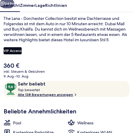
349+
Übersicht
Zimmer
Lage
Richtlinien
The Lana - Dorchester Collection besitzt eine Dachterrasse und
Folgendes ist mit dem Auto in nur 10 Minuten erreicht: Dubai Mall
und Burj Khalifa. Du kannst dich im Wellnessbereich mit Massagen
verwöhnen lassen, und in einem der 5 Restaurants etwas essen. Als
weitere Highlights bietet dieses Hotel im luxuriösen Stil 5
Bars/Lounges, einen Außenpool und eine Poolbar.
VIP Access
Der
360 €
Außenpool
aktuelle
inkl. Steuern & Gebühren
Preis
9. Aug.–10. Aug.
beträgt
Bewertungen
9,6
Sehr beliebt
360 €.
T
von
Top bewertet
o
Alle 138 Bewertungen anzeigen
10,
p
Sehr
beliebt
Beliebte Annehmlichkeiten
b
e
w
Pool
Wellness
e
r
Kostenlose Parkplätze
Kostenloses WLAN