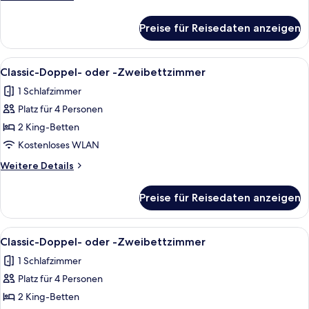
Zweibettzimmer
Details
anzeigen
für
Preise für Reisedaten anzeigen
Classic-
Doppel-
oder
Alle
1 Schlafzimmer, kostenloses WLAN, Be
14
-
Classic-Doppel- oder -Zweibettzimmer
Fotos
Zweibettzimmer
1 Schlafzimmer
für
Platz für 4 Personen
Classic-
Doppel-
2 King-Betten
oder
Kostenloses WLAN
-
Weitere
Weitere Details
Zweibettzimmer
Details
anzeigen
für
Preise für Reisedaten anzeigen
Classic-
Doppel-
oder
Alle
1 Schlafzimmer, kostenloses WLAN, Be
14
-
Classic-Doppel- oder -Zweibettzimmer
Fotos
Zweibettzimmer
1 Schlafzimmer
für
Platz für 4 Personen
Classic-
Doppel-
2 King-Betten