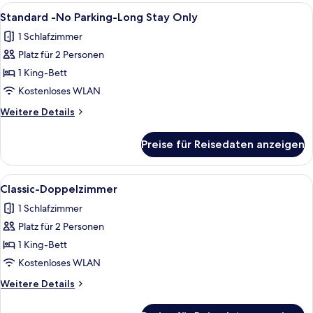
Alle
1 Schlafzimmer, kostenloses WLAN, Be
7
Standard -No Parking-Long Stay Only
Fotos
1 Schlafzimmer
für
Platz für 2 Personen
Standard
-
1 King-Bett
No
Kostenloses WLAN
Parking-
Weitere
Weitere Details
Long
Details
Stay
für
Preise für Reisedaten anzeigen
Standard
Only
-
anzeigen
No
Alle
1 Schlafzimmer, kostenloses WLAN, Be
7
Parking-
Classic-Doppelzimmer
Fotos
Long
1 Schlafzimmer
Stay
für
Only
Platz für 2 Personen
Classic-
Doppelzimmer
1 King-Bett
anzeigen
Kostenloses WLAN
Weitere
Weitere Details
Details
für