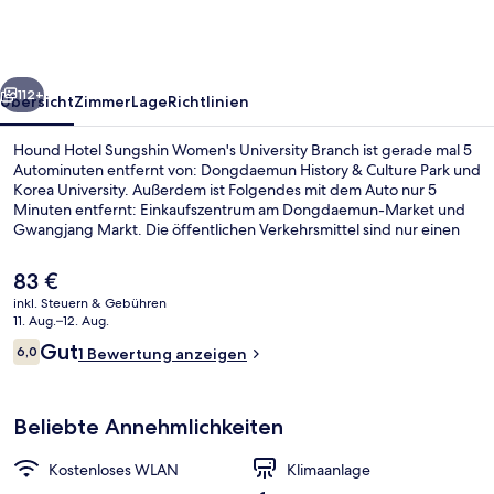
Women's
University
Branch
rück
Weiter
112+
Übersicht
Zimmer
Lage
Richtlinien
Hound Hotel Sungshin Women's University Branch ist gerade mal 5
Autominuten entfernt von: Dongdaemun History & Culture Park und
Korea University. Außerdem ist Folgendes mit dem Auto nur 5
Minuten entfernt: Einkaufszentrum am Dongdaemun-Market und
Gwangjang Markt. Die öffentlichen Verkehrsmittel sind nur einen
kurzen Fußmarsch entfernt: Zur Station Sungshin Women's Univ.
sind es 3 Minuten und zur Station Bomun 11 Minuten.
Der
83 €
aktuelle
inkl. Steuern & Gebühren
Preis
11. Aug.–12. Aug.
Innenbereich
beträgt
Bewertungen
Gut
6,0
1 Bewertung anzeigen
83 €.
6,0 von 10.
Beliebte Annehmlichkeiten
Kostenloses WLAN
Klimaanlage