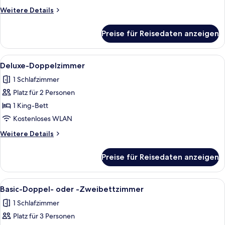
Weitere
Weitere Details
Details
für
Preise für Reisedaten anzeigen
Deluxe-
Doppelzimmer
Alle
1 Schlafzimmer, kostenloses WLAN, Be
10
Deluxe-Doppelzimmer
Fotos
1 Schlafzimmer
für
Platz für 2 Personen
Deluxe-
Doppelzimmer
1 King-Bett
anzeigen
Kostenloses WLAN
Weitere
Weitere Details
Details
für
Preise für Reisedaten anzeigen
Deluxe-
Doppelzimmer
Alle
1 Schlafzimmer, kostenloses WLAN, Be
12
Basic-Doppel- oder -Zweibettzimmer
Fotos
1 Schlafzimmer
für
Platz für 3 Personen
Basic-