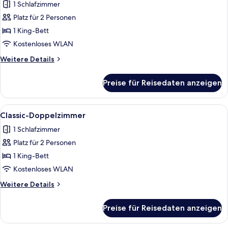
1 Schlafzimmer
für
Platz für 2 Personen
Standard-
No
1 King-Bett
Parking-
Kostenloses WLAN
Short
Weitere
Weitere Details
Stay
Details
Only
für
Preise für Reisedaten anzeigen
Standard-
anzeigen
No
Parking-
Alle
1 Schlafzimmer, kostenloses WLAN, Be
7
Short
Classic-Doppelzimmer
Fotos
Stay
1 Schlafzimmer
Only
für
Platz für 2 Personen
Classic-
Doppelzimmer
1 King-Bett
anzeigen
Kostenloses WLAN
Weitere
Weitere Details
Details
für
Preise für Reisedaten anzeigen
Classic-
Doppelzimmer