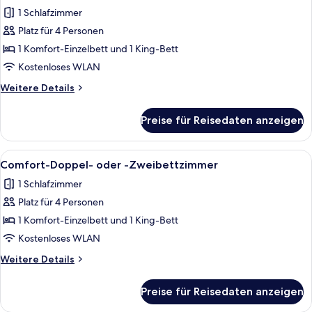
Fotos
Zweibettzimmer
1 Schlafzimmer
für
Platz für 4 Personen
Comfort-
Doppel-
1 Komfort-Einzelbett und 1 King-Bett
oder
Kostenloses WLAN
-
Weitere
Weitere Details
Zweibettzimmer
Details
anzeigen
für
Preise für Reisedaten anzeigen
Comfort-
Doppel-
oder
Alle
1 Schlafzimmer, kostenloses WLAN, Be
23
-
Comfort-Doppel- oder -Zweibettzimmer
Fotos
Zweibettzimmer
1 Schlafzimmer
für
Platz für 4 Personen
Comfort-
Doppel-
1 Komfort-Einzelbett und 1 King-Bett
oder
Kostenloses WLAN
-
Weitere
Weitere Details
Zweibettzimmer
Details
anzeigen
für
Preise für Reisedaten anzeigen
Comfort-
Doppel-