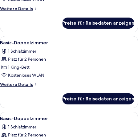
Long
Weitere
Weitere Details
Stay
Details
Only
für
Preise für Reisedaten anzeigen
Superior-
anzeigen
No
Parking-
Alle
1 Schlafzimmer, kostenloses WLAN, Be
11
Long
Basic-Doppelzimmer
Fotos
Stay
1 Schlafzimmer
Only
für
Platz für 2 Personen
Basic-
Doppelzimmer
1 King-Bett
anzeigen
Kostenloses WLAN
Weitere
Weitere Details
Details
für
Preise für Reisedaten anzeigen
Basic-
Doppelzimmer
Alle
1 Schlafzimmer, kostenloses WLAN, Be
11
Basic-Doppelzimmer
Fotos
1 Schlafzimmer
für
Platz für 2 Personen
Basic-