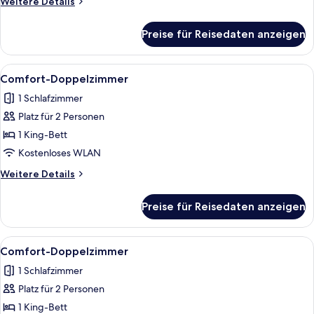
Weitere
Weitere Details
Details
für
Preise für Reisedaten anzeigen
Classic-
Doppelzimmer
Alle
1 Schlafzimmer, kostenloses WLAN, Be
9
Comfort-Doppelzimmer
Fotos
1 Schlafzimmer
für
Platz für 2 Personen
Comfort-
Doppelzimmer
1 King-Bett
anzeigen
Kostenloses WLAN
Weitere
Weitere Details
Details
für
Preise für Reisedaten anzeigen
Comfort-
Doppelzimmer
Alle
1 Schlafzimmer, kostenloses WLAN, Be
9
Comfort-Doppelzimmer
Fotos
1 Schlafzimmer
für
Platz für 2 Personen
Comfort-
Doppelzimmer
1 King-Bett