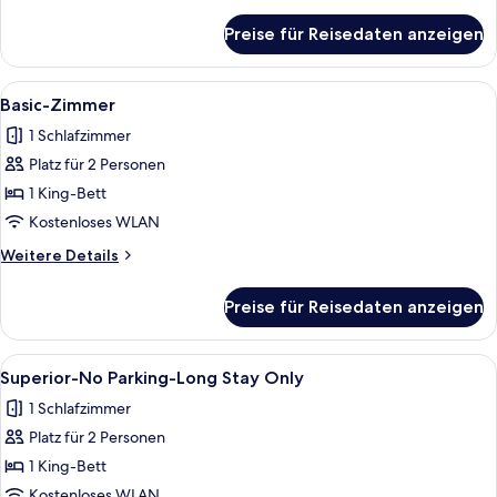
Details
Only
für
Preise für Reisedaten anzeigen
Superior-
anzeigen
No
Parking-
Alle
1 Schlafzimmer, kostenloses WLAN, Be
11
Short
Basic-Zimmer
Fotos
Stay
1 Schlafzimmer
Only
für
Platz für 2 Personen
Basic-
Zimmer
1 King-Bett
anzeigen
Kostenloses WLAN
Weitere
Weitere Details
Details
für
Preise für Reisedaten anzeigen
Basic-
Zimmer
Alle
1 Schlafzimmer, kostenloses WLAN, Be
11
Superior-No Parking-Long Stay Only
Fotos
1 Schlafzimmer
für
Platz für 2 Personen
Superior-
No
1 King-Bett
Parking-
Kostenloses WLAN