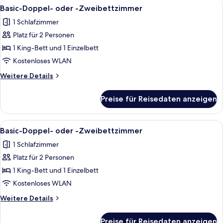
Alle
1 Schlafzimmer, kostenloses WLAN, Be
12
-
Basic-Doppel- oder -Zweibettzimmer
Fotos
Zweibettzimmer
1 Schlafzimmer
für
Platz für 2 Personen
Basic-
Doppel-
1 King-Bett und 1 Einzelbett
oder
Kostenloses WLAN
-
Weitere
Weitere Details
Zweibettzimmer
Details
anzeigen
für
Preise für Reisedaten anzeigen
Basic-
Doppel-
oder
Alle
1 Schlafzimmer, kostenloses WLAN, Be
12
-
Basic-Doppel- oder -Zweibettzimmer
Fotos
Zweibettzimmer
1 Schlafzimmer
für
Platz für 2 Personen
Basic-
Doppel-
1 King-Bett und 1 Einzelbett
oder
Kostenloses WLAN
-
Weitere
Weitere Details
Zweibettzimmer
Details
anzeigen
für
Preise für Reisedaten anzeigen