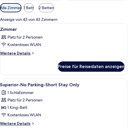
Verfügbare
Alle Zimmer
1 Bett
2 Betten
Filter
für
Anzeige von 43 von 43 Zimmern
Zimmer
Alle
Ein Hotelzimmer mit Bett, Schreibtisch
5
Zimmer
Fotos
Platz für 2 Personen
für
Kostenloses WLAN
Zimmer
anzeigen
Weitere
Weitere Details
Details
für
Preise für Reisedaten anzeigen
Zimmer
Alle
1 Schlafzimmer, kostenloses WLAN, Be
11
Superior-No Parking-Short Stay Only
Fotos
1 Schlafzimmer
für
Platz für 2 Personen
Superior-
No
1 King-Bett
Parking-
Kostenloses WLAN
Short
Weitere
Weitere Details
Stay