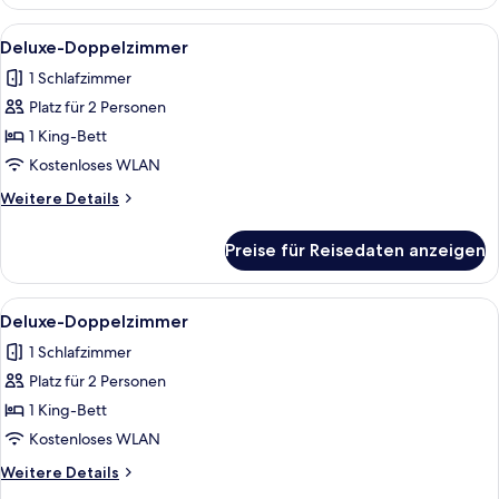
Doppelzimmer
Alle
1 Schlafzimmer, kostenloses WLAN, Be
10
Deluxe-Doppelzimmer
Fotos
1 Schlafzimmer
für
Platz für 2 Personen
Deluxe-
Doppelzimmer
1 King-Bett
anzeigen
Kostenloses WLAN
Weitere
Weitere Details
Details
für
Preise für Reisedaten anzeigen
Deluxe-
Doppelzimmer
Alle
1 Schlafzimmer, kostenloses WLAN, Be
10
Deluxe-Doppelzimmer
Fotos
1 Schlafzimmer
für
Platz für 2 Personen
Deluxe-
Doppelzimmer
1 King-Bett
anzeigen
Kostenloses WLAN
Weitere
Weitere Details
Details