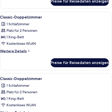
Preise für Reisedaten anzeigen
Classic-
Doppelzimmer
Alle
1 Schlafzimmer, kostenloses WLAN, Be
7
Classic-Doppelzimmer
Fotos
1 Schlafzimmer
für
Platz für 2 Personen
Classic-
Doppelzimmer
1 King-Bett
anzeigen
Kostenloses WLAN
Weitere
Weitere Details
Details
für
Preise für Reisedaten anzeigen
Classic-
Doppelzimmer
Alle
1 Schlafzimmer, kostenloses WLAN, Be
7
Classic-Doppelzimmer
Fotos
1 Schlafzimmer
für
Platz für 2 Personen
Classic-
Doppelzimmer
1 King-Bett
anzeigen
Kostenloses WLAN