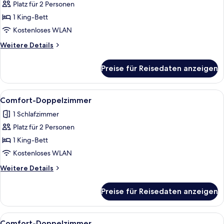
Platz für 2 Personen
Comfort-
Doppelzimmer
1 King-Bett
anzeigen
Kostenloses WLAN
Weitere
Weitere Details
Details
für
Preise für Reisedaten anzeigen
Comfort-
Doppelzimmer
Alle
1 Schlafzimmer, kostenloses WLAN, Be
9
Comfort-Doppelzimmer
Fotos
1 Schlafzimmer
für
Platz für 2 Personen
Comfort-
Doppelzimmer
1 King-Bett
anzeigen
Kostenloses WLAN
Weitere
Weitere Details
Details
für
Preise für Reisedaten anzeigen
Comfort-
Doppelzimmer
Alle
1 Schlafzimmer, kostenloses WLAN, Be
9
Comfort-Doppelzimmer