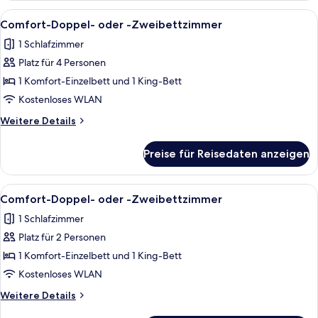
oder
Alle
1 Schlafzimmer, kostenloses WLAN, Be
23
-
Comfort-Doppel- oder -Zweibettzimmer
Fotos
Zweibettzimmer
1 Schlafzimmer
für
Platz für 4 Personen
Comfort-
Doppel-
1 Komfort-Einzelbett und 1 King-Bett
oder
Kostenloses WLAN
-
Weitere
Weitere Details
Zweibettzimmer
Details
anzeigen
für
Preise für Reisedaten anzeigen
Comfort-
Doppel-
oder
Alle
1 Schlafzimmer, kostenloses WLAN, Be
23
-
Comfort-Doppel- oder -Zweibettzimmer
Fotos
Zweibettzimmer
1 Schlafzimmer
für
Platz für 2 Personen
Comfort-
Doppel-
1 Komfort-Einzelbett und 1 King-Bett
oder
Kostenloses WLAN
-
Weitere
Weitere Details
Zweibettzimmer
Details