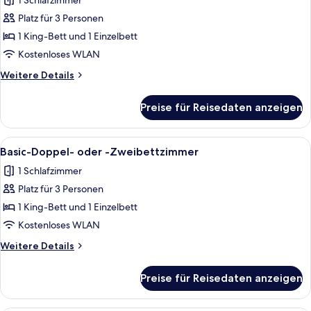
1 Schlafzimmer
für
Platz für 3 Personen
Basic-
Doppel-
1 King-Bett und 1 Einzelbett
oder
Kostenloses WLAN
-
Weitere
Weitere Details
Zweibettzimmer
Details
anzeigen
für
Preise für Reisedaten anzeigen
Basic-
Doppel-
oder
Alle
1 Schlafzimmer, kostenloses WLAN, Be
12
-
Basic-Doppel- oder -Zweibettzimmer
Fotos
Zweibettzimmer
1 Schlafzimmer
für
Platz für 3 Personen
Basic-
Doppel-
1 King-Bett und 1 Einzelbett
oder
Kostenloses WLAN
-
Weitere
Weitere Details
Zweibettzimmer
Details
anzeigen
für
Preise für Reisedaten anzeigen
Basic-
Doppel-
oder