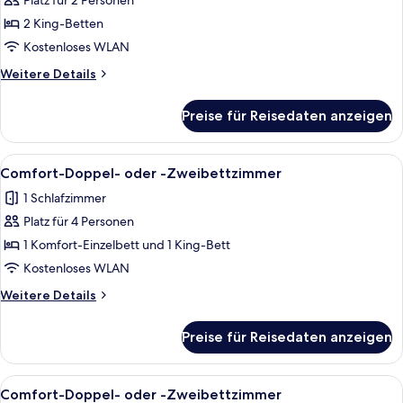
Platz für 2 Personen
Classic-
Doppel-
2 King-Betten
oder
Kostenloses WLAN
-
Weitere
Weitere Details
Zweibettzimmer
Details
anzeigen
für
Preise für Reisedaten anzeigen
Classic-
Doppel-
oder
Alle
1 Schlafzimmer, kostenloses WLAN, Be
23
-
Comfort-Doppel- oder -Zweibettzimmer
Fotos
Zweibettzimmer
1 Schlafzimmer
für
Platz für 4 Personen
Comfort-
Doppel-
1 Komfort-Einzelbett und 1 King-Bett
oder
Kostenloses WLAN
-
Weitere
Weitere Details
Zweibettzimmer
Details
anzeigen
für
Preise für Reisedaten anzeigen
Comfort-
Doppel-
oder
Alle
1 Schlafzimmer, kostenloses WLAN, Be
23
-
Comfort-Doppel- oder -Zweibettzimmer