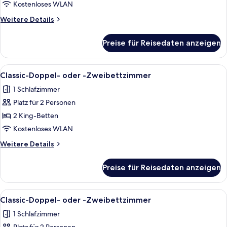
oder
Kostenloses WLAN
-
Weitere
Weitere Details
Zweibettzimmer
Details
anzeigen
für
Preise für Reisedaten anzeigen
Classic-
Doppel-
oder
Alle
1 Schlafzimmer, kostenloses WLAN, Be
14
-
Classic-Doppel- oder -Zweibettzimmer
Fotos
Zweibettzimmer
1 Schlafzimmer
für
Platz für 2 Personen
Classic-
Doppel-
2 King-Betten
oder
Kostenloses WLAN
-
Weitere
Weitere Details
Zweibettzimmer
Details
anzeigen
für
Preise für Reisedaten anzeigen
Classic-
Doppel-
oder
Alle
1 Schlafzimmer, kostenloses WLAN, Be
14
-
Classic-Doppel- oder -Zweibettzimmer
Fotos
Zweibettzimmer
1 Schlafzimmer
für