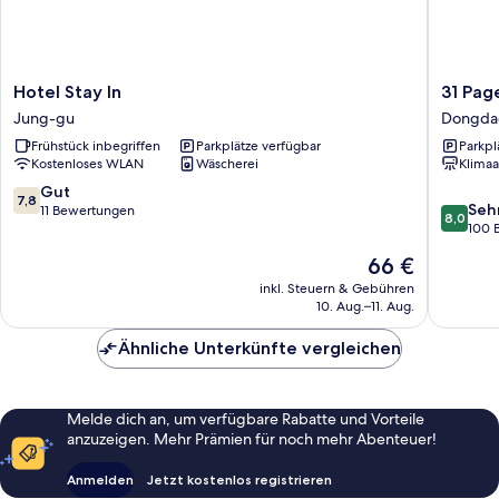
Hotel
31
Hotel Stay In
31 Pag
Stay
Page
Jung-gu
Dongda
In
Dongda
Frühstück inbegriffen
Parkplätze verfügbar
Parkpl
Jung-
gu
Kostenloses WLAN
Wäscherei
Klimaa
gu
7.8
Gut
7,8
8.0
Seh
von
11 Bewertungen
8,0
von
100 
10,
10,
Gut,
Der
66 €
Sehr
11
Preis
gut,
inkl. Steuern & Gebühren
Bewertungen
beträgt
10. Aug.–11. Aug.
100
66 €
Bewert
Ähnliche Unterkünfte vergleichen
Melde dich an, um verfügbare Rabatte und Vorteile
anzuzeigen. Mehr Prämien für noch mehr Abenteuer!
Anmelden
Jetzt kostenlos registrieren