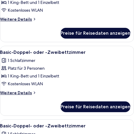
Doppel-
1 King-Bett und 1 Einzelbett
oder
Kostenloses WLAN
-
Weitere
Weitere Details
Zweibettzimmer
Details
anzeigen
für
Preise für Reisedaten anzeigen
Basic-
Doppel-
oder
Alle
1 Schlafzimmer, kostenloses WLAN, Be
12
-
Basic-Doppel- oder -Zweibettzimmer
Fotos
Zweibettzimmer
1 Schlafzimmer
für
Platz für 3 Personen
Basic-
Doppel-
1 King-Bett und 1 Einzelbett
oder
Kostenloses WLAN
-
Weitere
Weitere Details
Zweibettzimmer
Details
anzeigen
für
Preise für Reisedaten anzeigen
Basic-
Doppel-
oder
Alle
1 Schlafzimmer, kostenloses WLAN, Be
12
-
Basic-Doppel- oder -Zweibettzimmer
Fotos
Zweibettzimmer