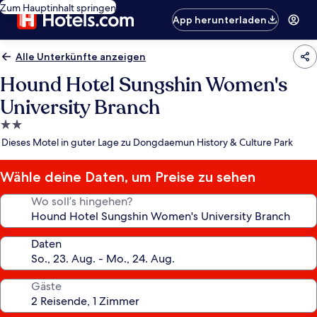
Zum Hauptinhalt springen
App herunterladen
Alle Unterkünfte anzeigen
Hound Hotel Sungshin Women's
University Branch
2.0-
Sterne-
Dieses Motel in guter Lage zu Dongdaemun History & Culture Park
Unterkunft
Wähle deine Daten, um Preise zu sehen
Wo soll’s hingehen?
Daten
Gäste