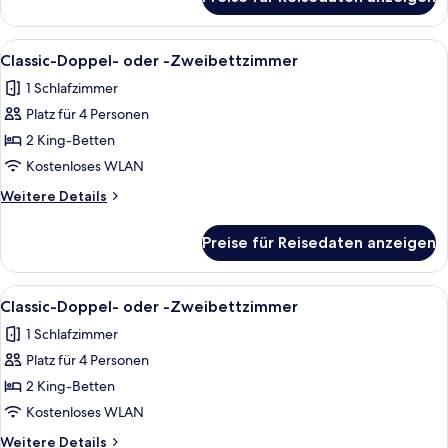
Basic-
Doppel-
oder
Alle
1 Schlafzimmer, kostenloses WLAN, Be
14
-
Classic-Doppel- oder -Zweibettzimmer
Fotos
Zweibettzimmer
1 Schlafzimmer
für
Platz für 4 Personen
Classic-
Doppel-
2 King-Betten
oder
Kostenloses WLAN
-
Weitere
Weitere Details
Zweibettzimmer
Details
anzeigen
für
Preise für Reisedaten anzeigen
Classic-
Doppel-
oder
Alle
1 Schlafzimmer, kostenloses WLAN, Be
14
-
Classic-Doppel- oder -Zweibettzimmer
Fotos
Zweibettzimmer
1 Schlafzimmer
für
Platz für 4 Personen
Classic-
Doppel-
2 King-Betten
oder
Kostenloses WLAN
-
Weitere
Weitere Details