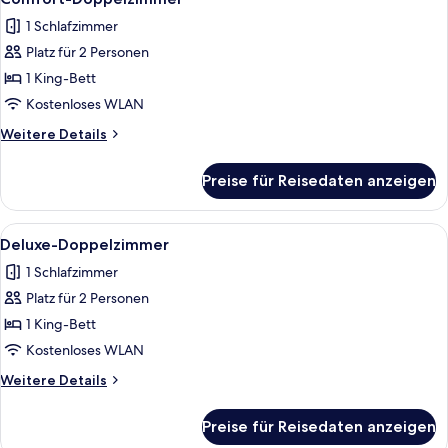
Fotos
1 Schlafzimmer
für
Platz für 2 Personen
Comfort-
Doppelzimmer
1 King-Bett
anzeigen
Kostenloses WLAN
Weitere
Weitere Details
Details
für
Preise für Reisedaten anzeigen
Comfort-
Doppelzimmer
Alle
1 Schlafzimmer, kostenloses WLAN, Be
10
Deluxe-Doppelzimmer
Fotos
1 Schlafzimmer
für
Platz für 2 Personen
Deluxe-
Doppelzimmer
1 King-Bett
anzeigen
Kostenloses WLAN
Weitere
Weitere Details
Details
für
Preise für Reisedaten anzeigen
Deluxe-