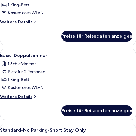
Doppelzimmer
1 King-Bett
anzeigen
Kostenloses WLAN
Weitere
Weitere Details
Details
für
Preise für Reisedaten anzeigen
Basic-
Doppelzimmer
Alle
1 Schlafzimmer, kostenloses WLAN, Be
11
Basic-Doppelzimmer
Fotos
1 Schlafzimmer
für
Platz für 2 Personen
Basic-
Doppelzimmer
1 King-Bett
anzeigen
Kostenloses WLAN
Weitere
Weitere Details
Details
für
Preise für Reisedaten anzeigen
Basic-
Doppelzimmer
Alle
1 Schlafzimmer, kostenloses WLAN, Be
7
Standard-No Parking-Short Stay Only
Fotos