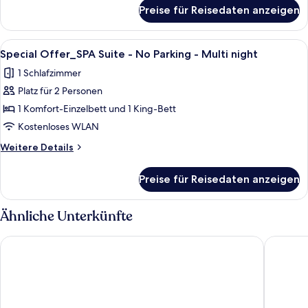
anzeigen
für
Preise für Reisedaten anzeigen
Comfort-
Doppel-
oder
Alle
1 Schlafzimmer, kostenloses WLAN, Be
23
-
Special Offer_SPA Suite - No Parking - Multi night
Fotos
Zweibettzimmer
1 Schlafzimmer
für
Platz für 2 Personen
Special
Offer_SPA
1 Komfort-Einzelbett und 1 King-Bett
Suite
Kostenloses WLAN
-
Weitere
Weitere Details
No
Details
Parking
für
Preise für Reisedaten anzeigen
Special
-
Offer_SPA
Multi
Suite
Ähnliche Unterkünfte
night
-
No
anzeigen
Hotel Stay In
31 Page
Parking
-
Multi
night