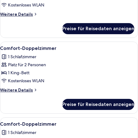
anzeigen
Kostenloses WLAN
Weitere
Weitere Details
Details
für
Preise für Reisedaten anzeigen
Comfort-
Doppelzimmer
Alle
1 Schlafzimmer, kostenloses WLAN, Be
9
Comfort-Doppelzimmer
Fotos
1 Schlafzimmer
für
Platz für 2 Personen
Comfort-
Doppelzimmer
1 King-Bett
anzeigen
Kostenloses WLAN
Weitere
Weitere Details
Details
für
Preise für Reisedaten anzeigen
Comfort-
Doppelzimmer
Alle
1 Schlafzimmer, kostenloses WLAN, Be
9
Comfort-Doppelzimmer
Fotos
1 Schlafzimmer
für