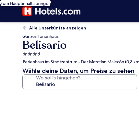
Zum Hauptinhalt springen
Alle Unterkünfte anzeigen
Ganzes Ferienhaus
Belisario
3.5-
Sterne-
Ferienhaus im Stadtzentrum - Der Mazatlan Malecón (0,3 km
Unterkunft
Wähle deine Daten, um Preise zu sehen
Wo soll’s hingehen?
Fotogalerie
von
Belisario