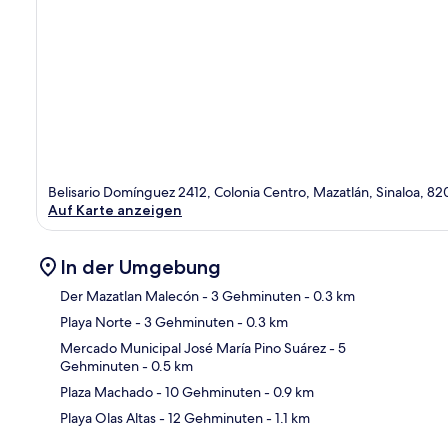
Belisario Domínguez 2412, Colonia Centro, Mazatlán, Sinaloa, 8
Auf Karte anzeigen
In der Umgebung
Der Mazatlan Malecón
- 3 Gehminuten
- 0.3 km
Playa Norte
- 3 Gehminuten
- 0.3 km
Kar
Mercado Municipal José María Pino Suárez
- 5
Gehminuten
- 0.5 km
Plaza Machado
- 10 Gehminuten
- 0.9 km
Playa Olas Altas
- 12 Gehminuten
- 1.1 km