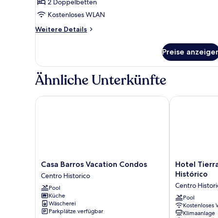
4
2 Doppelbetten
anzeigen
Kostenloses WLAN
Weitere
Weitere Details
Details
für
Preise anzeige
BELISARIO
4
Ähnliche Unterkünfte
Casa Barros Vacation Condos
Hotel Tierra 
Casa
Hotel
Casa Barros Vacation Condos
Hotel Tierr
Barros
Tierra
Histórico
Centro Historico
Vacation
Marina
Centro Histor
Pool
Condos
Centro
Küche
Centro
Histórico
Pool
Wäscherei
Kostenloses
Historico
Centro
Parkplätze verfügbar
Klimaanlage
Historico