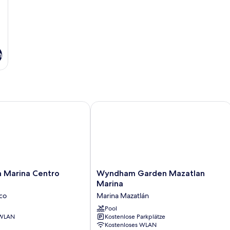
n
Marina Centro Histórico
Wyndham Garden Mazatlan Marina
Wyndham
a Marina Centro
Wyndham Garden Mazatlan
Garden
Marina
Mazatlan
ico
Marina Mazatlán
Marina
Marina
Pool
 WLAN
Kostenlose Parkplätze
Mazatlán
Kostenloses WLAN