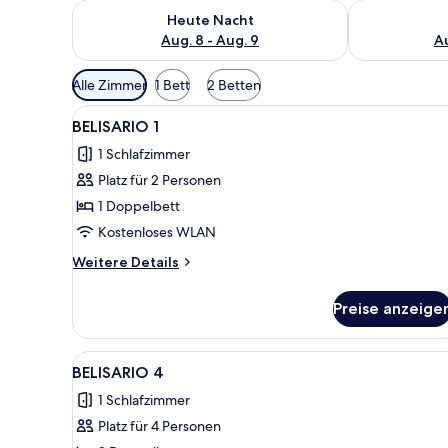
Überprüfe die Verfügbarkeit für heute Nacht, Aug. 8
Überprüfe die
Heute Nacht
Aug. 8 - Aug. 9
Au
Verfügbare
Alle Zimmer
1 Bett
2 Betten
Filter
Alle
Ein ordentlich bezogenes Bett
für
7
BELISARIO 1
Fotos
Zimmer
1 Schlafzimmer
für
Platz für 2 Personen
BELISARIO
1
1 Doppelbett
anzeigen
Kostenloses WLAN
Weitere
Weitere Details
Details
für
Preise anzeige
BELISARIO
1
Alle
Ein kompakter Wohnbereich mit
12
BELISARIO 4
Fotos
1 Schlafzimmer
für
Platz für 4 Personen
BELISARIO