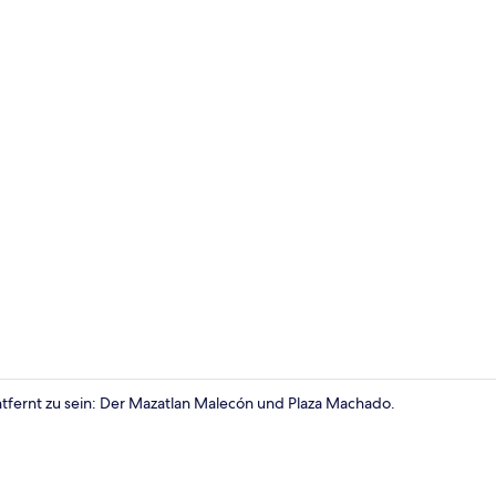
Dachterrass
tfernt zu sein: Der Mazatlan Malecón und Plaza Machado.
Flur