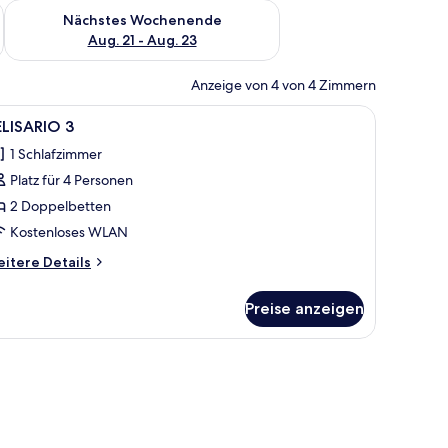
es Wochenende, Aug. 14 - Aug. 16.
Überprüfe die Verfügbarkeit für nächstes Wochenende, Aug. 2
Nächstes Wochenende
Aug. 21 - Aug. 23
Anzeige von 4 von 4 Zimmern
n einer Muschel und einem Nachttisch mit einer Lampe.
em Holzschrank, einem Spiegel, einer dekorativen Sonne und einem Fenster 
le
Ein Hotelzimmer mit zwei Betten, einem Schre
10
ELISARIO 3
otos
1 Schlafzimmer
ür
Platz für 4 Personen
ELISARIO
2 Doppelbetten
nzeigen
Kostenloses WLAN
itere
itere Details
tails
r
Preise anzeigen
LISARIO
nder.