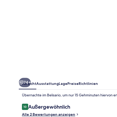
74+
Übersicht
Ausstattung
Lage
Preise
Richtlinien
Übernachte im Belisario, um nur 15 Gehminuten hiervon en
Bewertungen
Außergewöhnlich
10
10 von 10.
Alle 2 Bewertungen anzeigen