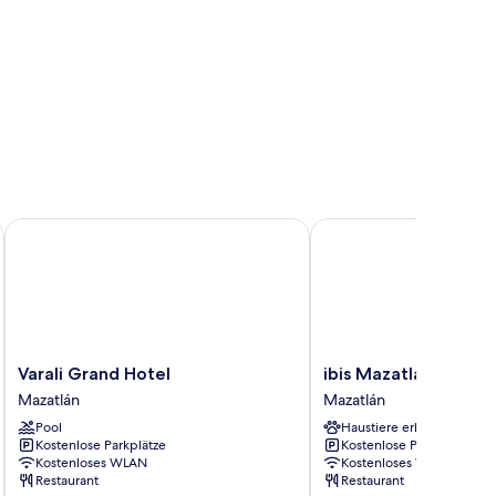
Varali Grand Hotel
ibis Mazatlán Marina
Varali
ibis
Varali Grand Hotel
ibis Mazatlán Marina
Grand
Mazatlán
Mazatlán
Mazatlán
Hotel
Marina
Pool
Haustiere erlaubt
Mazatlán
Mazatlán
Kostenlose Parkplätze
Kostenlose Parkplätze
Kostenloses WLAN
Kostenloses WLAN
Restaurant
Restaurant