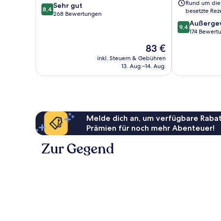
Rund um die
8.4
Sehr gut
8,4
besetzte Rez
von
268 Bewertungen
10,
9.4
Außerge
9,4
Sehr
von
174 Bewert
gut,
10,
Der
83 €
268
Außergewöhnl
Preis
Bewertungen
174
inkl. Steuern & Gebühren
beträgt
13. Aug.–14. Aug.
Bewertungen
83 €
Melde dich an, um verfügbare Rabat
Prämien für noch mehr Abenteuer!
Zur Gegend