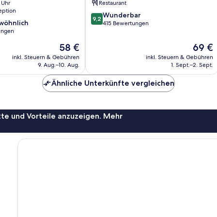
 Uhr
Restaurant
eption
9.2
Wunderbar
9,2
wöhnlich
von
415 Bewertungen
ungen
10,
Wunderbar,
Der
Der
58 €
69 €
ich,
415
Preis
Preis
inkl. Steuern & Gebühren
inkl. Steuern & Gebühren
Bewertungen
beträgt
beträgt
9. Aug.–10. Aug.
1. Sept.–2. Sept.
58 €
69 €
Ähnliche Unterkünfte vergleichen
te und Vorteile anzuzeigen. Mehr