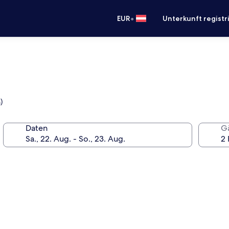
•
EUR
Unterkunft registr
)
Daten
G