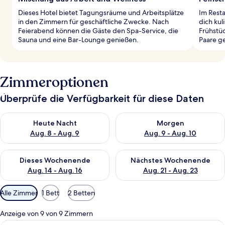
Dieses Hotel bietet Tagungsräume und Arbeitsplätze
Im Resta
in den Zimmern für geschäftliche Zwecke. Nach
dich kul
Feierabend können die Gäste den Spa-Service, die
Frühstü
Sauna und eine Bar-Lounge genießen.
Paare g
Zimmeroptionen
Überprüfe die Verfügbarkeit für diese Daten
Überprüfe die Verfügbarkeit für heute Nacht, Aug. 8 - Aug. 9.
Überprüfe die Verfügbarkeit f
Heute Nacht
Morgen
Aug. 8 - Aug. 9
Aug. 9 - Aug. 10
Überprüfe die Verfügbarkeit für dieses Wochenende, Aug. 14 -
Überprüfe die Verfügbarkeit f
Dieses Wochenende
Nächstes Wochenende
Aug. 14 - Aug. 16
Aug. 21 - Aug. 23
Verfügbare
Alle Zimmer
1 Bett
2 Betten
Filter
für
Anzeige von 9 von 9 Zimmern
Zimmer
Ein Hotelzimmer mit Bett, Schreibtisch