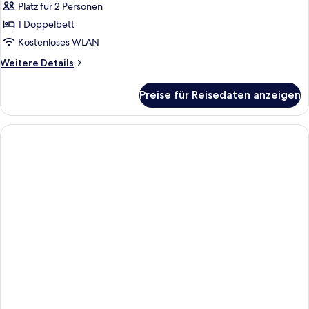
Platz für 2 Personen
Standard
Room,
1 Doppelbett
Balcony,
Kostenloses WLAN
Lakeside
Weitere
Weitere Details
(1
Details
Double
für
Preise für Reisedaten anzeigen
Standard
Bed)
Room,
anzeigen
Balcony,
Lakeside
(1
Double
Bed)