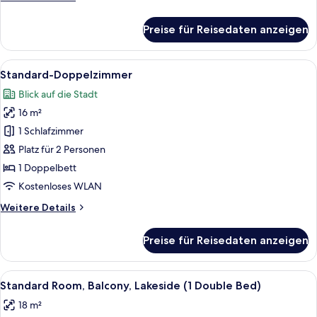
Details
für
Preise für Reisedaten anzeigen
Studio
Alle
Ein Hotelzimmer mit einem großen Bett
2
Standard-Doppelzimmer
Fotos
Blick auf die Stadt
für
16 m²
Standard-
Doppelzimmer
1 Schlafzimmer
anzeigen
Platz für 2 Personen
1 Doppelbett
Kostenloses WLAN
Weitere
Weitere Details
Details
für
Preise für Reisedaten anzeigen
Standard-
Doppelzimmer
Alle
Ein Hotelzimmer mit Bett, Nachttisch,
9
Standard Room, Balcony, Lakeside (1 Double Bed)
Fotos
18 m²
für