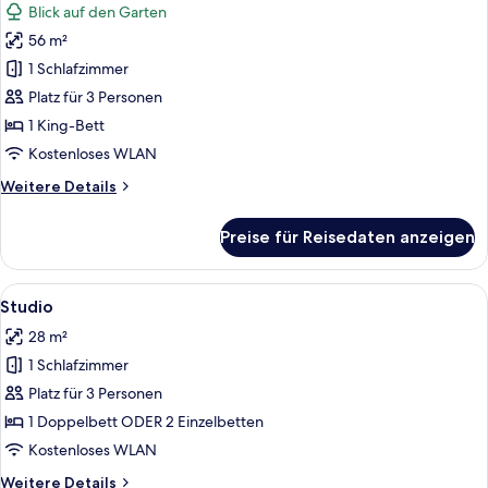
Blick auf den Garten
für
56 m²
Suite
Lake
1 Schlafzimmer
Side
Platz für 3 Personen
anzeigen
1 King-Bett
Kostenloses WLAN
Weitere
Weitere Details
Details
für
Preise für Reisedaten anzeigen
Suite
Lake
Side
Alle
Ein Hotelzimmer mit Bett, Schreibtisch
3
Studio
Fotos
28 m²
für
1 Schlafzimmer
Studio
anzeigen
Platz für 3 Personen
1 Doppelbett ODER 2 Einzelbetten
Kostenloses WLAN
Weitere
Weitere Details