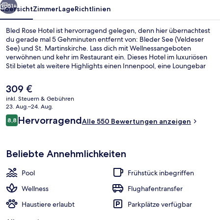
51+
Übersicht
Zimmer
Lage
Richtlinien
Bled Rose Hotel ist hervorragend gelegen, denn hier übernachtest
du gerade mal 5 Gehminuten entfernt von: Bleder See (Veldeser
See) und St. Martinskirche. Lass dich mit Wellnessangeboten
verwöhnen und kehr im Restaurant ein. Dieses Hotel im luxuriösen
Stil bietet als weitere Highlights einen Innenpool, eine Loungebar
sowie einen Fitnessbereich. Anderen Reisenden gefallen das
hilfsbereite Personal und das Frühstück sehr gut.
Der
309 €
aktuelle
inkl. Steuern & Gebühren
Preis
23. Aug.–24. Aug.
Garten
beträgt
Bewertungen
Hervorragend
8,8
Alle 550 Bewertungen anzeigen
309 €.
8,8 von 10.
Beliebte Annehmlichkeiten
Pool
Frühstück inbegriffen
Wellness
Flughafentransfer
Haustiere erlaubt
Parkplätze verfügbar