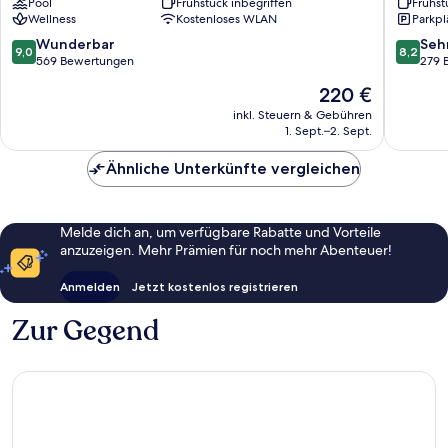
Pool
Frühstück inbegriffen
Frühst
-
-
Wellness
Kostenloses WLAN
Parkpl
Sava
Sava
Hotels
Hotels
9.0
8.2
Wunderbar
Seh
9,0
8,2
&
&
von
von
569 Bewertungen
279 
Resorts
Resorts
10,
10,
Der
220 €
Bled
Bled
Wunderbar,
Sehr
Preis
569
gut,
inkl. Steuern & Gebühren
beträgt
1. Sept.–2. Sept.
Bewertungen
279
220 €
Bewert
Ähnliche Unterkünfte vergleichen
Melde dich an, um verfügbare Rabatte und Vorteile
anzuzeigen. Mehr Prämien für noch mehr Abenteuer!
Anmelden
Jetzt kostenlos registrieren
Zur Gegend