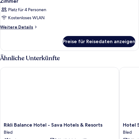
Zimmer
Platz für 4 Personen
Kostenloses WLAN
Weitere
Weitere Details
Details
für
Preise für Reisedaten anzeigen
Zimmer
Ähnliche Unterkünfte
Rikli Balance Hotel - Sava Hotels & Resorts
Hotel Sa
Rikli
Hotel
Rikli Balance Hotel - Sava Hotels & Resorts
Hotel 
Balance
Savica
Bled
Bled
Hotel
Garni