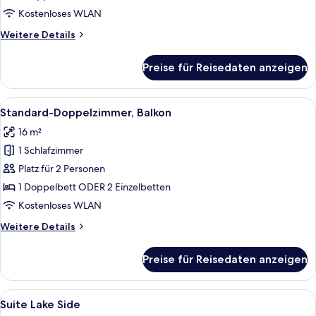
Kostenloses WLAN
Weitere
Weitere Details
Details
für
Preise für Reisedaten anzeigen
Standardzimmer,
Balkon,
Seeseite
Alle
Ein Hotelzimmer mit zwei Betten, eine
3
Standard-Doppelzimmer, Balkon
Fotos
16 m²
für
1 Schlafzimmer
Standard-
Doppelzimmer,
Platz für 2 Personen
Balkon
1 Doppelbett ODER 2 Einzelbetten
anzeigen
Kostenloses WLAN
Weitere
Weitere Details
Details
für
Preise für Reisedaten anzeigen
Standard-
Doppelzimmer,
Balkon
Alle
Suite Lake Side | Minibar, Zimmersafe,
5
Suite Lake Side
Fotos