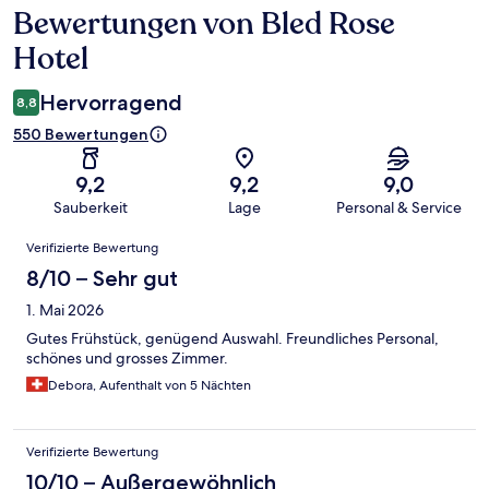
Bewertungen von Bled Rose
Bewertungen
Hotel
Hervorragend
8,8
550 Bewertungen
9,2
9,2
9,0
Sauberkeit
Lage
Personal & Service
Bewertungen
Verifizierte Bewertung
8/10 – Sehr gut
1. Mai 2026
Gutes Frühstück, genügend Auswahl. Freundliches Personal,
schönes und grosses Zimmer.
Debora, Aufenthalt von 5 Nächten
Verifizierte Bewertung
10/10 – Außergewöhnlich