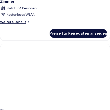
Zimmer
Platz für 4 Personen
Kostenloses WLAN
Weitere
Weitere Details
Details
für
Preise für Reisedaten anzeigen
Zimmer