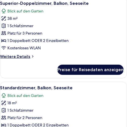
Alle
3
Superior-Doppelzimmer, Balkon, Seeseite
Fotos
Blick auf den Garten
für
38 m²
Superior-
Doppelzimmer,
1 Schlafzimmer
Balkon,
Platz für 3 Personen
Seeseite
1 Doppelbett ODER 2 Einzelbetten
anzeigen
Kostenloses WLAN
Weitere
Weitere Details
Details
für
Preise für Reisedaten anzeigen
Superior-
Doppelzimmer,
Balkon,
Alle
Ein Hotelzimmer mit einem großen Bett
3
Seeseite
Standardzimmer, Balkon, Seeseite
Fotos
Blick auf den Garten
für
18 m²
Standardzimmer,
Balkon,
1 Schlafzimmer
Seeseite
Platz für 2 Personen
anzeigen
1 Doppelbett ODER 2 Einzelbetten