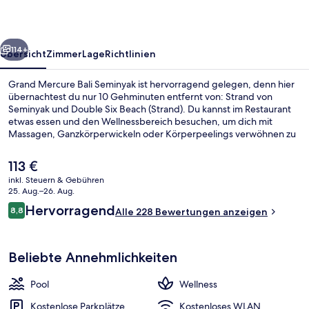
rück
Weiter
114+
Übersicht
Zimmer
Lage
Richtlinien
Grand Mercure Bali Seminyak ist hervorragend gelegen, denn hier
übernachtest du nur 10 Gehminuten entfernt von: Strand von
Seminyak und Double Six Beach (Strand). Du kannst im Restaurant
etwas essen und den Wellnessbereich besuchen, um dich mit
Massagen, Ganzkörperwickeln oder Körperpeelings verwöhnen zu
lassen. Als weitere Highlights bietet dieses Hotel im luxuriösen Stil 2
Außenpools, eine Loungebar und einen Fitnessbereich. Andere
Der
113 €
Reisende lieben das hilfsbereite Personal und den
aktuelle
inkl. Steuern & Gebühren
Allgemeinzustand.
Preis
25. Aug.–26. Aug.
Außenbereich
beträgt
Bewertungen
Hervorragend
8,8
Alle 228 Bewertungen anzeigen
113 €.
8,8 von 10.
Beliebte Annehmlichkeiten
Pool
Wellness
Kostenlose Parkplätze
Kostenloses WLAN