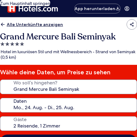
Zum Hauptinhalt springen
App herunterladen
Alle Unterkünfte anzeigen
Grand Mercure Bali Seminyak
5.0-
Sterne-
Hotel im luxuriösen Stil und mit Wellnessbereich - Strand von Seminyak
Unterkunft
(0,5 km)
Wähle deine Daten, um Preise zu sehen
Wo soll’s hingehen?
Daten
Gäste