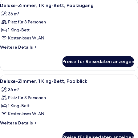
Alle
Ein Hotelzimmer mit Bett, Schreibtisc
8
Bett,
Deluxe-Zimmer, 1 King-Bett, Poolzugang
Fotos
Gartenblick
36 m²
für
Platz für 3 Personen
Deluxe-
Zimmer,
1 King-Bett
1 King-
Kostenloses WLAN
Bett,
Weitere
Weitere Details
Poolzugang
Details
anzeigen
für
Preise für Reisedaten anzeigen
Deluxe-
Zimmer,
1 King-
Alle
Ein Hotelzimmer mit einem großen Bet
7
Bett,
Deluxe-Zimmer, 1 King-Bett, Poolblick
Fotos
Poolzugang
36 m²
für
Platz für 3 Personen
Deluxe-
Zimmer,
1 King-Bett
1 King-
Kostenloses WLAN
Bett,
Weitere
Weitere Details
Poolblick
Details
anzeigen
für
Preise für Reisedaten anzeigen