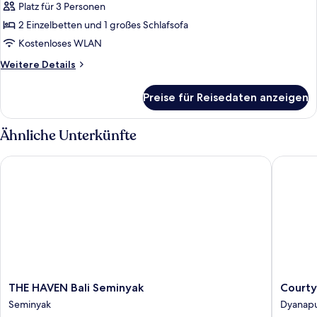
Suite,
Platz für 3 Personen
Mehrere
2 Einzelbetten und 1 großes Schlafsofa
Betten
Kostenloses WLAN
anzeigen
Weitere
Weitere Details
Details
für
Preise für Reisedaten anzeigen
Junior-
Suite,
Mehrere
Ähnliche Unterkünfte
Betten
THE HAVEN Bali Seminyak
Courtyar
THE
Courtya
THE HAVEN Bali Seminyak
Courty
HAVEN
By
Seminyak
Dyanap
Bali
Marriott