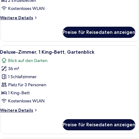
2 Einzelbetten
anzeigen
Kostenloses WLAN
Weitere
Weitere Details
Details
für
Preise für Reisedaten anzeigen
Deluxe-
Zweibettzimmer,
2 Einzelbetten
Alle
Ein Hotelzimmer mit einem großen Bet
7
Deluxe-Zimmer, 1 King-Bett, Gartenblick
Fotos
Blick auf den Garten
für
36 m²
Deluxe-
Zimmer,
1 Schlafzimmer
1 King-
Platz für 3 Personen
Bett,
1 King-Bett
Gartenblick
Kostenloses WLAN
anzeigen
Weitere
Weitere Details
Details
für
Preise für Reisedaten anzeigen
Deluxe-
Zimmer,
1 King-