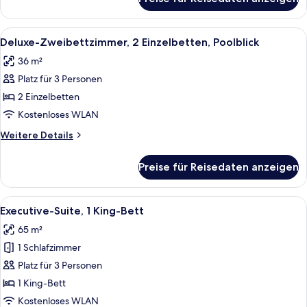
Deluxe-
Zimmer,
1 King-
Alle
Ein Hotelzimmer mit zwei Betten, eine
7
Bett,
Deluxe-Zweibettzimmer, 2 Einzelbetten, Poolblick
Fotos
Poolblick
36 m²
für
Platz für 3 Personen
Deluxe-
Zweibettzimmer,
2 Einzelbetten
2 Einzelbetten,
Kostenloses WLAN
Poolblick
Weitere
Weitere Details
anzeigen
Details
für
Preise für Reisedaten anzeigen
Deluxe-
Zweibettzimmer,
2 Einzelbetten,
Alle
Executive-Suite, 1 King-Bett | Zimmers
15
Poolblick
Executive-Suite, 1 King-Bett
Fotos
65 m²
für
1 Schlafzimmer
Executive-
Suite,
Platz für 3 Personen
1 King-
1 King-Bett
Bett
Kostenloses WLAN