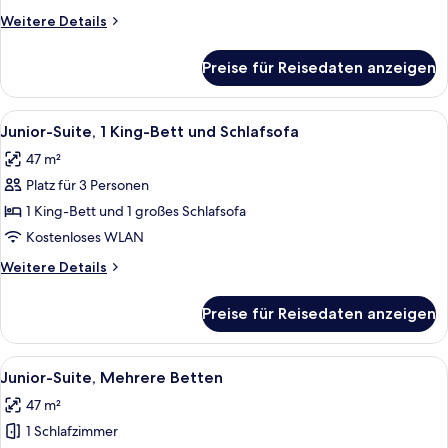
anzeigen
Weitere
Weitere Details
Details
für
Preise für Reisedaten anzeigen
Executive-
Suite,
1 King-
Alle
Junior-Suite, 1 King-Bett und Schlafso
7
Bett
Junior-Suite, 1 King-Bett und Schlafsofa
Fotos
47 m²
für
Platz für 3 Personen
Junior-
Suite,
1 King-Bett und 1 großes Schlafsofa
1 King-
Kostenloses WLAN
Bett
Weitere
Weitere Details
und
Details
Schlafsofa
für
Preise für Reisedaten anzeigen
Junior-
anzeigen
Suite,
1 King-
Alle
Ein modernes Hotelzimmer mit einem g
8
Bett
Junior-Suite, Mehrere Betten
Fotos
und
47 m²
Schlafsofa
für
1 Schlafzimmer
Junior-