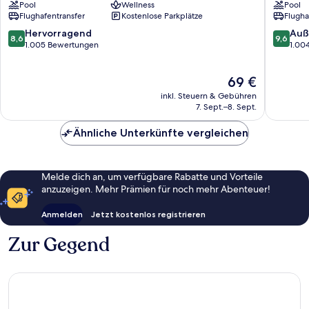
Pool
Wellness
Pool
Seminyak
Bali
Flughafentransfer
Kostenlose Parkplätze
Flugha
Seminyak
Seminya
Resort
8.6
9.6
Hervorragend
Auß
8,6
9,6
Dyanapu
von
von
1.005 Bewertungen
1.00
10,
10,
Hervorragend,
Außerge
Der
69 €
1.005
1.004
Preis
Bewertungen
Bewert
inkl. Steuern & Gebühren
beträgt
7. Sept.–8. Sept.
69 €
Ähnliche Unterkünfte vergleichen
Melde dich an, um verfügbare Rabatte und Vorteile
anzuzeigen. Mehr Prämien für noch mehr Abenteuer!
Anmelden
Jetzt kostenlos registrieren
Zur Gegend