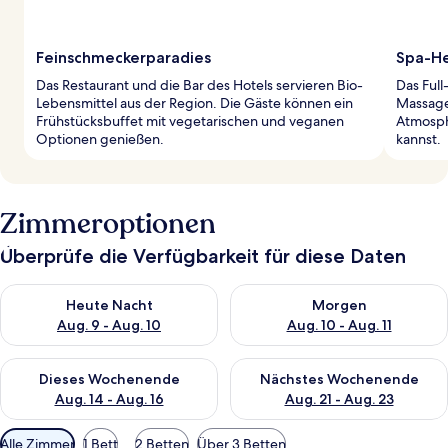
Feinschmeckerparadies
Spa-He
Das Restaurant und die Bar des Hotels servieren Bio-
Das Full
Lebensmittel aus der Region. Die Gäste können ein
Massages
Frühstücksbuffet mit vegetarischen und veganen
Atmosph
Optionen genießen.
kannst.
Zimmeroptionen
Überprüfe die Verfügbarkeit für diese Daten
Überprüfe die Verfügbarkeit für heute Nacht, Aug. 9 - Aug. 10
Überprüfe die Verfügbarkeit fü
Heute Nacht
Morgen
Aug. 9 - Aug. 10
Aug. 10 - Aug. 11
Überprüfe die Verfügbarkeit für dieses Wochenende, Aug. 14 -
Überprüfe die Verfügbarkeit f
Dieses Wochenende
Nächstes Wochenende
Aug. 14 - Aug. 16
Aug. 21 - Aug. 23
Verfügbare
Alle Zimmer
1 Bett
2 Betten
Über 3 Betten