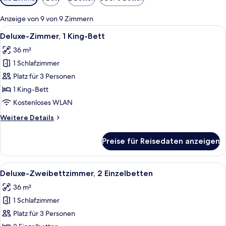
Filter
für
Anzeige von 9 von 9 Zimmern
Zimmer
Alle
Ein Hotelzimmer mit einem großen Bet
7
Deluxe-Zimmer, 1 King-Bett
Fotos
36 m²
für
1 Schlafzimmer
Deluxe-
Zimmer,
Platz für 3 Personen
1 King-
1 King-Bett
Bett
Kostenloses WLAN
anzeigen
Weitere
Weitere Details
Details
für
Preise für Reisedaten anzeigen
Deluxe-
Zimmer,
1 King-
Alle
Ein Hotelzimmer mit zwei Betten, eine
7
Bett
Deluxe-Zweibettzimmer, 2 Einzelbetten
Fotos
36 m²
für
1 Schlafzimmer
Deluxe-
Zweibettzimmer,
Platz für 3 Personen
2 Einzelbetten