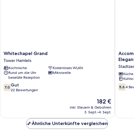
Whitechapel Grand
Accomodo
Whitechapel
Accomo
Whitechapel Grand
Accomo
Grand
London
Elegan
Tower Hamlets
Tower
Southba
Stadtze
Kochnische
Kostenloses WLAN
Hamlets
-
Rund um die Uhr
Mikrowelle
Spaciou
Küche
besetzte Rezeption
Kühlsc
&
7.0
Gut
Elegant
5.6
5,6
4 Be
7,0
von
22 Bewertungen
Apartme
von
10,
near
10,
Der
182 €
Gut,
Big
4
Preis
22
Ben
Bewert
inkl. Steuern & Gebühren
beträgt
Bewertungen
&
3. Sept.–4. Sept.
182 €
London
Eye
Ähnliche Unterkünfte vergleichen
Stadtze
London