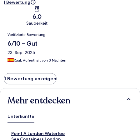
1 Bewertung
6,0
Sauberkeit
Bewertungen
Verifizierte Bewertung
6/10 – Gut
23. Sep. 2025
Raul, Aufenthalt von 3 Nächten
1 Bewertung anzeigen
Mehr entdecken
Unterkünfte
L
Point A London Waterloo
i
L
Sea Containers London