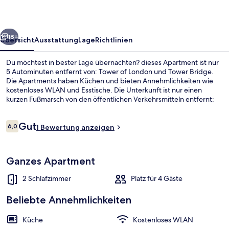
rück
Weiter
18+
Übersicht
Ausstattung
Lage
Richtlinien
Du möchtest in bester Lage übernachten? dieses Apartment ist nur
5 Autominuten entfernt von: Tower of London und Tower Bridge.
Die Apartments haben Küchen und bieten Annehmlichkeiten wie
kostenloses WLAN und Esstische. Die Unterkunft ist nur einen
kurzen Fußmarsch von den öffentlichen Verkehrsmitteln entfernt:
Zur U-Bahn läuft man 2 Minuten (U-Bahn-Station Whitechapel)
bzw. 2 Minuten (U-Bahn-Station Whitechapel).
Bewertungen
Gut
6,0
1 Bewertung anzeigen
6,0 von 10.
City-Apartment | Wohnbereich | Fern
Ganzes Apartment
2 Schlafzimmer
Platz für 4 Gäste
Beliebte Annehmlichkeiten
Küche
Kostenloses WLAN