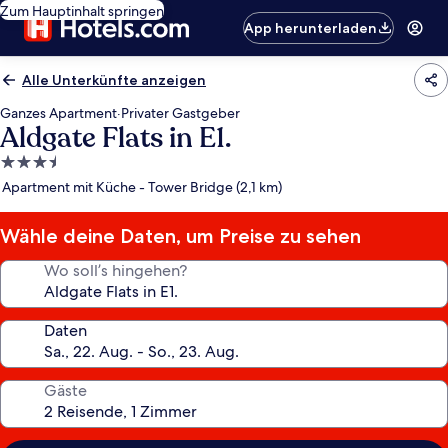
Zum Hauptinhalt springen
App herunterladen
Alle Unterkünfte anzeigen
Ganzes Apartment
·
Privater Gastgeber
Aldgate Flats in E1.
3.5-
Sterne-
Apartment mit Küche - Tower Bridge (2,1 km)
Unterkunft
Wähle deine Daten, um Preise zu sehen
Wo soll’s hingehen?
Daten
Gäste