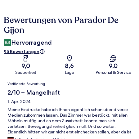
Bewertungen von Parador De
Bewertungen
Gijon
Hervorragend
8,8
95 Bewertungen
9,0
8,6
9,0
Sauberkeit
Lage
Personal & Service
Bewertungen
Verifizierte Bewertung
2/10 – Mangelhaft
1. Apr. 2024
Meine Eindrücke habe ich Ihnen eigentlich schon über diverse
Medien zukommen lassen. Das Zimmer war bestückt, mit allen
Möbeln muffig und an dem Zusatzbett konnte man sich
verletzen. Bewegungsfreiheit gleich null. Und so weiter.
Eigentlich hätten wir gar nicht erst einchecken sollen, aber da ist
schon spät war Und ein Wechsel nicht mehr möglich war, haben