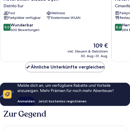
Silken
Asturias
Distrito Sur
Cimavill
Ciudad
Cimavill
Pool
Wellness
Parkpl
Gijon
Parkplätze verfügbar
Kostenloses WLAN
Restau
Distrito
Sur
9.0
8.6
Wunderbar
Her
9,0
8,6
von
von
600 Bewertungen
284 
10,
10,
Wunderbar,
Hervorr
Der
109 €
600
284
Preis
Bewertungen
Bewert
inkl. Steuern & Gebühren
beträgt
30. Aug.–31. Aug.
109 €
Ähnliche Unterkünfte vergleichen
Melde dich an, um verfügbare Rabatte und Vorteile
anzuzeigen. Mehr Prämien für noch mehr Abenteuer!
Anmelden
Jetzt kostenlos registrieren
Zur Gegend