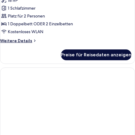
18 m²
für
1 Schlafzimmer
Superior-
Doppelzimmer
Platz für 2 Personen
anzeigen
1 Doppelbett ODER 2 Einzelbetten
Kostenloses WLAN
Weitere
Weitere Details
Details
für
Preise für Reisedaten anzeigen
Superior-
Doppelzimmer