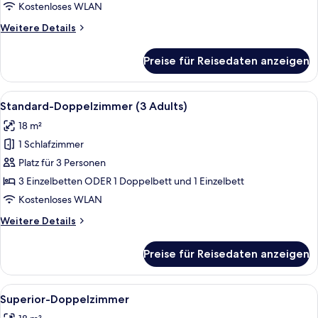
Adults
Kostenloses WLAN
+
Weitere
Weitere Details
1
Details
Child)
für
Preise für Reisedaten anzeigen
Standard-
anzeigen
Doppelzimmer
(2
Alle
Ein Hotelzimmer mit zwei Betten, ein
7
Adults
Standard-Doppelzimmer (3 Adults)
Fotos
+
18 m²
1
für
Child)
1 Schlafzimmer
Standard-
Doppelzimmer
Platz für 3 Personen
(3
3 Einzelbetten ODER 1 Doppelbett und 1 Einzelbett
Adults)
Kostenloses WLAN
anzeigen
Weitere
Weitere Details
Details
für
Preise für Reisedaten anzeigen
Standard-
Doppelzimmer
(3
Alle
Ein Bett mit Baldachin, ein großes Fens
5
Adults)
Superior-Doppelzimmer
Fotos