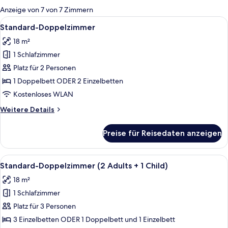
für
Anzeige von 7 von 7 Zimmern
Zimmer
Alle
Ein Hotelzimmer mit zwei Betten, ein
7
Standard-Doppelzimmer
Fotos
18 m²
für
1 Schlafzimmer
Standard-
Doppelzimmer
Platz für 2 Personen
anzeigen
1 Doppelbett ODER 2 Einzelbetten
Kostenloses WLAN
Weitere
Weitere Details
Details
für
Preise für Reisedaten anzeigen
Standard-
Doppelzimmer
Alle
Ein Hotelzimmer mit zwei Betten, ein
7
Standard-Doppelzimmer (2 Adults + 1 Child)
Fotos
18 m²
für
1 Schlafzimmer
Standard-
Doppelzimmer
Platz für 3 Personen
(2
3 Einzelbetten ODER 1 Doppelbett und 1 Einzelbett