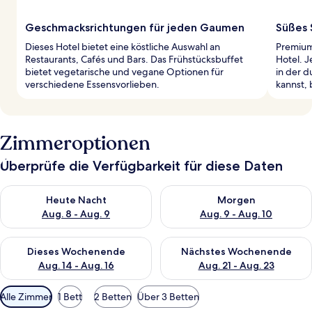
Geschmacksrichtungen für jeden Gaumen
Süßes
Dieses Hotel bietet eine köstliche Auswahl an
Premium
Restaurants, Cafés und Bars. Das Frühstücksbuffet
Hotel. 
bietet vegetarische und vegane Optionen für
in der 
verschiedene Essensvorlieben.
kannst, 
Zimmeroptionen
Überprüfe die Verfügbarkeit für diese Daten
Überprüfe die Verfügbarkeit für heute Nacht, Aug. 8 - Aug. 9.
Überprüfe die Verfügbarkeit f
Heute Nacht
Morgen
Aug. 8 - Aug. 9
Aug. 9 - Aug. 10
Überprüfe die Verfügbarkeit für dieses Wochenende, Aug. 14 -
Überprüfe die Verfügbarkeit f
Dieses Wochenende
Nächstes Wochenende
Aug. 14 - Aug. 16
Aug. 21 - Aug. 23
Verfügbare
Alle Zimmer
1 Bett
2 Betten
Über 3 Betten
Filter