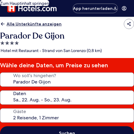
Zum Hauptinhalt springen
App herunterladen
Alle Unterkünfte anzeigen
Parador De Gijon
4.0-
Sterne-
Hotel mit Restaurant - Strand von San Lorenzo (0,8 km)
Unterkunft
Wähle deine Daten, um Preise zu sehen
Wo soll’s hingehen?
Daten
Gäste
Suchen