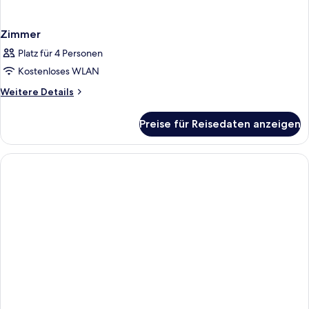
Zimmer
Platz für 4 Personen
Kostenloses WLAN
Weitere
Weitere Details
Details
für
Preise für Reisedaten anzeigen
Zimmer