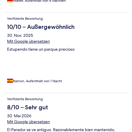
Walter, Aufenthalt von 4 Nächten
wir eine Nacht dort verbracht. Am nächsten Morgen sind wir so
früh wie möglich aus dem Hotel. Ich habe mir von der Rezeption
den Checkout nach einer Nacht bestätigen lassen. Ich habe
Verifizierte Bewertung
mehrfach versucht sie zu erreichen und um einen Rückruf
gebeten leider erfolglos Ich hoffe, dass sie nun endlich Kontakt
10/10 – Außergewöhnlich
mit mir aufnehmen. Meine Handynummer ist 0171 2215257 bin
30. Nov. 2025
24 Stunden erreichbar. Mit freundlichen Grüßen, Walter Bareis
Mit Google übersetzen
Estupendo tiene un parque precioso
Ramon, Aufenthalt von 1 Nacht
Verifizierte Bewertung
8/10 – Sehr gut
30. Mai 2026
Mit Google übersetzen
El Parador se ve antiguo. Razonablemente bien mantenido,