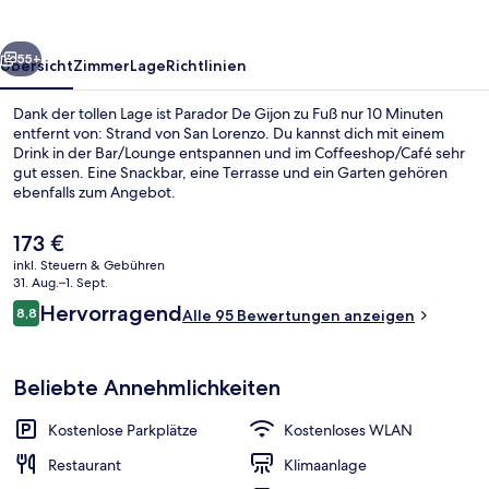
rück
Weiter
55+
Übersicht
Zimmer
Lage
Richtlinien
Dank der tollen Lage ist Parador De Gijon zu Fuß nur 10 Minuten
entfernt von: Strand von San Lorenzo. Du kannst dich mit einem
Drink in der Bar/Lounge entspannen und im Coffeeshop/Café sehr
gut essen. Eine Snackbar, eine Terrasse und ein Garten gehören
ebenfalls zum Angebot.
Der
173 €
aktuelle
inkl. Steuern & Gebühren
Preis
31. Aug.–1. Sept.
Außendetails
beträgt
Bewertungen
Hervorragend
8,8
Alle 95 Bewertungen anzeigen
173 €.
8,8 von 10.
Beliebte Annehmlichkeiten
Kostenlose Parkplätze
Kostenloses WLAN
Restaurant
Klimaanlage