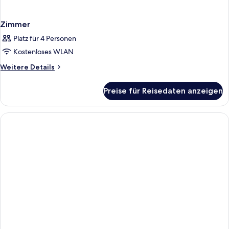
Zimmer
Platz für 4 Personen
Kostenloses WLAN
Weitere
Weitere Details
Details
für
Preise für Reisedaten anzeigen
Zimmer