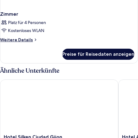
Zimmer
Platz für 4 Personen
Kostenloses WLAN
Weitere
Weitere Details
Details
für
Preise für Reisedaten anzeigen
Zimmer
Ähnliche Unterkünfte
Hotel Silken Ciudad Gijon
Hotel As
Hotel
Hotel
Hotel Silken Ciudad Gijon
Hotel 