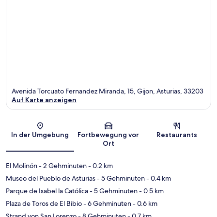
Avenida Torcuato Fernandez Miranda, 15, Gijon, Asturias, 33203
Auf Karte anzeigen
Karte
In der Umgebung
Fortbewegung vor
Restaurants
Ort
El Molinón
- 2 Gehminuten
- 0.2 km
Museo del Pueblo de Asturias
- 5 Gehminuten
- 0.4 km
Parque de Isabel la Católica
- 5 Gehminuten
- 0.5 km
Plaza de Toros de El Bibio
- 6 Gehminuten
- 0.6 km
Strand von San Lorenzo
- 8 Gehminuten
- 0.7 km