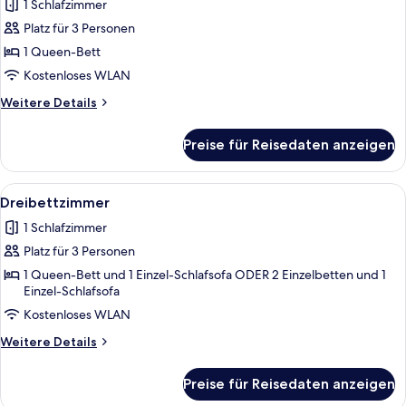
1 Schlafzimmer
Exclusive-
Doppelzimmer
Platz für 3 Personen
anzeigen
1 Queen-Bett
Kostenloses WLAN
Weitere
Weitere Details
Details
für
Preise für Reisedaten anzeigen
Exclusive-
Doppelzimmer
Alle
Ein Hotelzimmer mit einem großen Bett
8
Dreibettzimmer
Fotos
1 Schlafzimmer
für
Platz für 3 Personen
Dreibettzimmer
anzeigen
1 Queen-Bett und 1 Einzel-Schlafsofa ODER 2 Einzelbetten und 1
Einzel-Schlafsofa
Kostenloses WLAN
Weitere
Weitere Details
Details
für
Preise für Reisedaten anzeigen
Dreibettzimmer