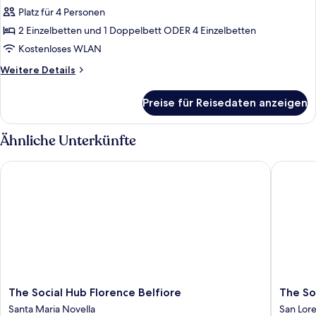
2 Schlafzimmer,
Platz für 4 Personen
Verbindungszimmer
2 Einzelbetten und 1 Doppelbett ODER 4 Einzelbetten
anzeigen
Kostenloses WLAN
Weitere
Weitere Details
Details
für
Preise für Reisedaten anzeigen
Familienzimmer,
2 Schlafzimmer,
Verbindungszimmer
Ähnliche Unterkünfte
The Social Hub Florence Belfiore
The Soci
The
The
The Social Hub Florence Belfiore
The So
Social
Social
Santa Maria Novella
San Lor