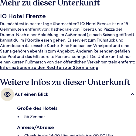
Mehr zu dieser Unterkunft
IQ Hotel Firenze
Du möchtest in bester Lage übernachten? IQ Hotel Firenze ist nur 15
Gehminuten entfernt von: Kathedrale von Florenz und Piazza del
Duomo. Nach einer Abkühlung im Außenpool (je nach Saison geöffnet)
kannst du im i'Qortile essen gehen. Es serviert zum Frühstück und
Abendessen italienische Küche. Eine Poolbar, ein Whirlpool und eine
Sauna gehören ebenfalls zum Angebot. Anderen Reisenden gefallen
der Pool und das hilfsbereite Personal sehr gut. Die Unterkunft ist nur
einen kurzen Fußmarsch von den öffentlichen Verkehrsmitteln entfernt:
Zur U-Bahn läuft man 5 Minuten (Straßenbahnhaltestelle San Marco
Informationen zu den Rechten zur Stornierung
University) bzw. 13 Minuten (Straßenbahnhaltestelle Strozzi - Fallaci).
Weitere Infos zu dieser Unterkunft
Auf einen Blick
Größe des Hotels
56 Zimmer
Anreise/Abreise
Check-in ab: 14:00 Uhr, möglich bis: 00:00 Uhr