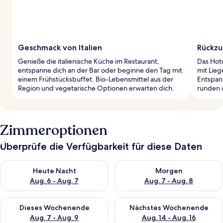
Geschmack von Italien
Rückzu
Genieße die italienische Küche im Restaurant,
Das Hot
entspanne dich an der Bar oder beginne den Tag mit
mit Lieg
einem Frühstücksbuffet. Bio-Lebensmittel aus der
Entspan
Region und vegetarische Optionen erwarten dich.
runden d
Zimmeroptionen
Überprüfe die Verfügbarkeit für diese Daten
Überprüfe die Verfügbarkeit für heute Nacht, Aug. 6 - Aug. 7.
Überprüfe die Verfügbarkeit f
Heute Nacht
Morgen
Aug. 6 - Aug. 7
Aug. 7 - Aug. 8
Überprüfe die Verfügbarkeit für dieses Wochenende, Aug. 7 - 
Überprüfe die Verfügbarkeit f
Dieses Wochenende
Nächstes Wochenende
Aug. 7 - Aug. 9
Aug. 14 - Aug. 16