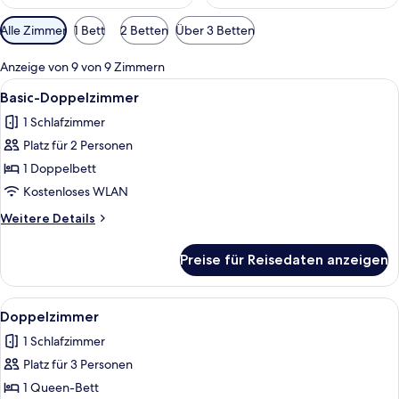
Verfügbare
Alle Zimmer
1 Bett
2 Betten
Über 3 Betten
Filter
für
Anzeige von 9 von 9 Zimmern
Zimmer
Alle
Ein Hotelzimmer mit Bett, Sessel, Fer
5
Basic-Doppelzimmer
Fotos
1 Schlafzimmer
für
Platz für 2 Personen
Basic-
Doppelzimmer
1 Doppelbett
anzeigen
Kostenloses WLAN
Weitere
Weitere Details
Details
für
Preise für Reisedaten anzeigen
Basic-
Doppelzimmer
Alle
Ein Hotelzimmer mit einem großen Bet
8
Doppelzimmer
Fotos
1 Schlafzimmer
für
Platz für 3 Personen
Doppelzimmer
anzeigen
1 Queen-Bett