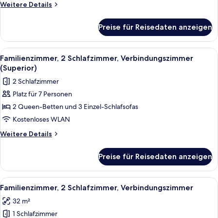
Weitere
Weitere Details
Details
für
Preise für Reisedaten anzeigen
Comfort-
Vierbettzimmer
Alle
Ein Hotelzimmer mit Bett, Schreibtisc
12
Familienzimmer, 2 Schlafzimmer, Verbindungszimmer
Fotos
(Superior)
für
2 Schlafzimmer
Familienzimmer,
Platz für 7 Personen
2 Schlafzimmer,
2 Queen-Betten und 3 Einzel-Schlafsofas
Verbindungszimmer
(Superior)
Kostenloses WLAN
anzeigen
Weitere
Weitere Details
Details
für
Preise für Reisedaten anzeigen
Familienzimmer,
2 Schlafzimmer,
Verbindungszimmer
Alle
Ein Hotelzimmer mit einem großen Bet
5
(Superior)
Familienzimmer, 2 Schlafzimmer, Verbindungszimmer
Fotos
32 m²
für
1 Schlafzimmer
Familienzimmer,