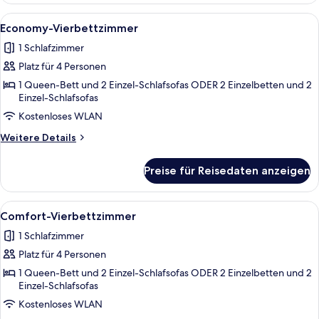
Alle
Ein Hotelzimmer mit einem großen Bet
5
Economy-Vierbettzimmer
Fotos
1 Schlafzimmer
für
Platz für 4 Personen
Economy-
Vierbettzimmer
1 Queen-Bett und 2 Einzel-Schlafsofas ODER 2 Einzelbetten und 2
Einzel-Schlafsofas
anzeigen
Kostenloses WLAN
Weitere
Weitere Details
Details
für
Preise für Reisedaten anzeigen
Economy-
Vierbettzimmer
Alle
Ein Hotelzimmer mit Bett, Schreibtisc
6
Comfort-Vierbettzimmer
Fotos
1 Schlafzimmer
für
Platz für 4 Personen
Comfort-
Vierbettzimmer
1 Queen-Bett und 2 Einzel-Schlafsofas ODER 2 Einzelbetten und 2
Einzel-Schlafsofas
anzeigen
Kostenloses WLAN