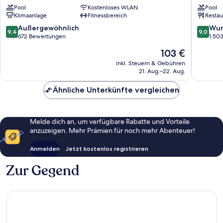
Hub
Hub
Pool
Kostenloses WLAN
Pool
Florence
Florenc
Klimaanlage
Fitnessbereich
Restau
Belfiore
Lavagnin
Santa
San
9.4
9.0
Außergewöhnlich
Wun
9,4
9,0
Maria
Lorenzo
von
von
672 Bewertungen
1.50
Novella
10,
10,
Der
103 €
Außergewöhnlich,
Wunder
Preis
672
1.503
inkl. Steuern & Gebühren
beträgt
21. Aug.–22. Aug.
Bewertungen
Bewert
103 €
Ähnliche Unterkünfte vergleichen
Melde dich an, um verfügbare Rabatte und Vorteile
anzuzeigen. Mehr Prämien für noch mehr Abenteuer!
Anmelden
Jetzt kostenlos registrieren
Zur Gegend