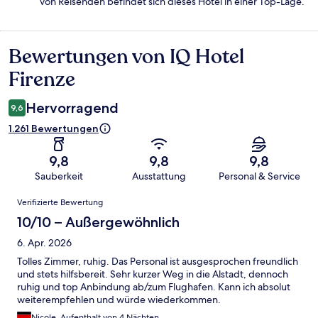
von Reisenden befindet sich dieses Hotel in einer Top-Lage.
Bewertungen von IQ Hotel
Bewertungen
Firenze
Hervorragend
9,6
1.261 Bewertungen
9,8
9,8
9,8
Sauberkeit
Ausstattung
Personal & Service
Bewertungen
Verifizierte Bewertung
10/10 – Außergewöhnlich
6. Apr. 2026
Tolles Zimmer, ruhig. Das Personal ist ausgesprochen freundlich
und stets hilfsbereit. Sehr kurzer Weg in die Alstadt, dennoch
ruhig und top Anbindung ab/zum Flughafen. Kann ich absolut
weiterempfehlen und würde wiederkommen.
Nicole, Aufenthalt von 4 Nächten