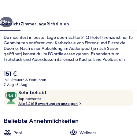
rück
Weiter
84+
Übersicht
Zimmer
Lage
Richtlinien
Du möchtest in bester Lage übernachten? IQ Hotel Firenze ist nur 15
Gehminuten entfernt von: Kathedrale von Florenz und Piazza del
Duomo. Nach einer Abkühlung im Außenpool (je nach Saison
geöffnet) kannst du im i'Qortile essen gehen. Es serviert zum
Frühstück und Abendessen italienische Küche. Eine Poolbar, ein
Whirlpool und eine Sauna gehören ebenfalls zum Angebot.
Anderen Reisenden gefallen der Pool und das hilfsbereite Personal
Der
151 €
sehr gut. Die Unterkunft ist nur einen kurzen Fußmarsch von den
aktuelle
inkl. Steuern & Gebühren
öffentlichen Verkehrsmitteln entfernt: Zur U-Bahn läuft man 5
Preis
7. Aug.–8. Aug.
Minuten (Straßenbahnhaltestelle San Marco University) bzw. 13
Außen-Whirlpool
beträgt
Bewertungen
9,6
Minuten (Straßenbahnhaltestelle Strozzi - Fallaci).
Sehr beliebt
151 €.
T
von
Top bewertet
o
Alle 1.261 Bewertungen anzeigen
10,
p
Sehr
beliebt
Beliebte Annehmlichkeiten
b
e
w
Pool
Wellness
e