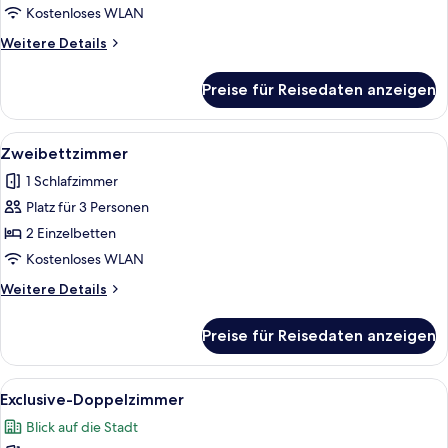
Kostenloses WLAN
Weitere
Weitere Details
Details
für
Preise für Reisedaten anzeigen
Doppelzimmer
Alle
Ein Hotelzimmer mit Bett, Schreibtisc
11
Zweibettzimmer
Fotos
1 Schlafzimmer
für
Platz für 3 Personen
Zweibettzimmer
anzeigen
2 Einzelbetten
Kostenloses WLAN
Weitere
Weitere Details
Details
für
Preise für Reisedaten anzeigen
Zweibettzimmer
Alle
Ein Hotelzimmer mit einem Bett, einem
6
Exclusive-Doppelzimmer
Fotos
Blick auf die Stadt
für