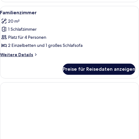
Doppel-
oder
Alle
Ein Hotelzimmer mit zwei Betten, eine
7
-
Familienzimmer
Fotos
Zweibettzimmer,
20 m²
Balkon
für
1 Schlafzimmer
Familienzimmer
anzeigen
Platz für 4 Personen
2 Einzelbetten und 1 großes Schlafsofa
Weitere
Weitere Details
Details
für
Preise für Reisedaten anzeigen
Familienzimmer