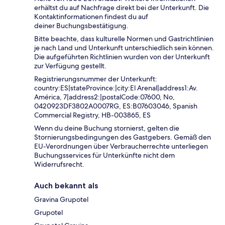
erhältst du auf Nachfrage direkt bei der Unterkunft. Die
Kontaktinformationen findest du auf
deiner Buchungsbestätigung.
Bitte beachte, dass kulturelle Normen und Gastrichtlinien
je nach Land und Unterkunft unterschiedlich sein können.
Die aufgeführten Richtlinien wurden von der Unterkunft
zur Verfügung gestellt.
Registrierungsnummer der Unterkunft:
country:ES|stateProvince:|city:El Arenal|address1:Av.
América, 7|address2:|postalCode:07600, No,
0420923DF3802A0007RG, ES:B07603046, Spanish
Commercial Registry, HB-003865, ES
Wenn du deine Buchung stornierst, gelten die
Stornierungsbedingungen des Gastgebers. Gemäß den
EU-Verordnungen über Verbraucherrechte unterliegen
Buchungsservices für Unterkünfte nicht dem
Widerrufsrecht.
Auch bekannt als
Gravina Grupotel
Grupotel