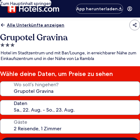
Zum Hauptinhalt springen
App herunterladen
Alle Unterkünfte anzeigen
Grupotel Gravina
3.0-
Sterne-
Hotel im Stadtzentrum und mit Bar/Lounge, in erreichbarer Nähe zum
Unterkunft
Einkaufszentrum und in der Nähe von La Rambla
Wähle deine Daten, um Preise zu sehen
Wo soll’s hingehen?
Daten
Gäste