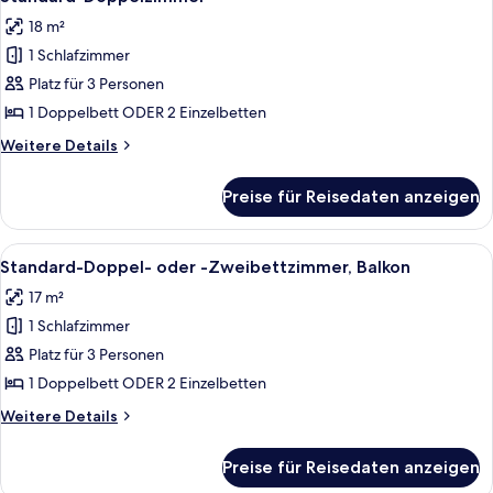
Fotos
18 m²
für
1 Schlafzimmer
Standard-
Doppelzimmer
Platz für 3 Personen
anzeigen
1 Doppelbett ODER 2 Einzelbetten
Weitere
Weitere Details
Details
für
Preise für Reisedaten anzeigen
Standard-
Doppelzimmer
Alle
Ein Hotelzimmer mit zwei Betten, eine
8
Standard-Doppel- oder -Zweibettzimmer, Balkon
Fotos
17 m²
für
1 Schlafzimmer
Standard-
Doppel-
Platz für 3 Personen
oder
1 Doppelbett ODER 2 Einzelbetten
-
Weitere
Weitere Details
Zweibettzimmer,
Details
Balkon
für
Preise für Reisedaten anzeigen
Standard-
anzeigen