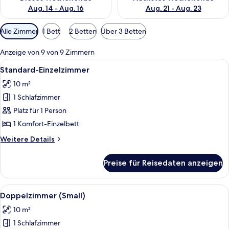
Aug. 14 - Aug. 16
Aug. 21 - Aug. 23
Verfügbare
Alle Zimmer
1 Bett
2 Betten
Über 3 Betten
Filter
für
Anzeige von 9 von 9 Zimmern
Zimmer
Alle
Ein Hotelzimmer mit Bett, Nachttisch, 
3
Standard-Einzelzimmer
Fotos
10 m²
für
1 Schlafzimmer
Standard-
Einzelzimmer
Platz für 1 Person
anzeigen
1 Komfort-Einzelbett
Weitere
Weitere Details
Details
für
Preise für Reisedaten anzeigen
Standard-
Einzelzimmer
Alle
Ein Hotelzimmer mit Bett, Nachttisch, 
8
Doppelzimmer (Small)
Fotos
10 m²
für
1 Schlafzimmer
Doppelzimmer