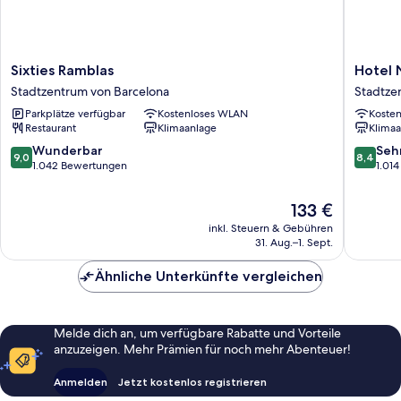
Sixties
Hotel
Sixties Ramblas
Hotel 
Ramblas
Nouvel
Stadtzentrum von Barcelona
Stadtze
Stadtzentrum
Stadtze
Parkplätze verfügbar
Kostenloses WLAN
Koste
von
von
Restaurant
Klimaanlage
Klimaa
Barcelona
Barcelo
9.0
8.4
Wunderbar
Seh
9,0
8,4
von
von
1.042 Bewertungen
1.01
10,
10,
Wunderbar,
Sehr
Der
133 €
1.042
gut,
Preis
inkl. Steuern & Gebühren
Bewertungen
1.014
beträgt
31. Aug.–1. Sept.
Bewert
133 €
Ähnliche Unterkünfte vergleichen
Melde dich an, um verfügbare Rabatte und Vorteile
anzuzeigen. Mehr Prämien für noch mehr Abenteuer!
Anmelden
Jetzt kostenlos registrieren