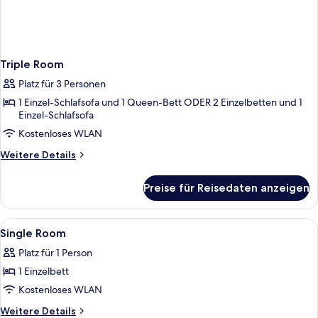
Triple Room
Platz für 3 Personen
1 Einzel-Schlafsofa und 1 Queen-Bett ODER 2 Einzelbetten und 1
Einzel-Schlafsofa
Kostenloses WLAN
Weitere
Weitere Details
Details
für
Preise für Reisedaten anzeigen
Triple
Room
Alle
Ein weißes Waschbecken mit goldfarb
1
Single Room
Fotos
Platz für 1 Person
für
1 Einzelbett
Single
Room
Kostenloses WLAN
anzeigen
Weitere
Weitere Details