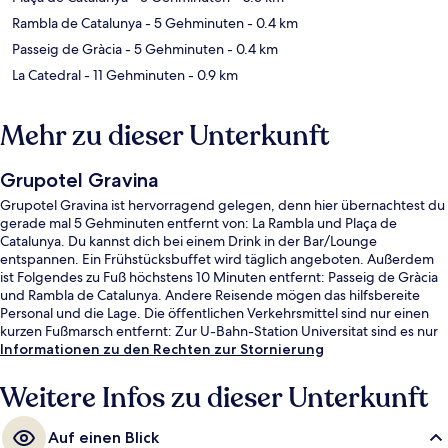
Rambla de Catalunya
- 5 Gehminuten
- 0.4 km
Passeig de Gràcia
- 5 Gehminuten
- 0.4 km
La Catedral
- 11 Gehminuten
- 0.9 km
Mehr zu dieser Unterkunft
Grupotel Gravina
Grupotel Gravina ist hervorragend gelegen, denn hier übernachtest du
gerade mal 5 Gehminuten entfernt von: La Rambla und Plaça de
Catalunya. Du kannst dich bei einem Drink in der Bar/Lounge
entspannen. Ein Frühstücksbuffet wird täglich angeboten. Außerdem
ist Folgendes zu Fuß höchstens 10 Minuten entfernt: Passeig de Gràcia
und Rambla de Catalunya. Andere Reisende mögen das hilfsbereite
Personal und die Lage. Die öffentlichen Verkehrsmittel sind nur einen
kurzen Fußmarsch entfernt: Zur U-Bahn-Station Universitat sind es nur
wenige Schritte und zur S-Bahn-Station Plaça de Catalunya 4 Minuten.
Informationen zu den Rechten zur Stornierung
Weitere Infos zu dieser Unterkunft
Auf einen Blick