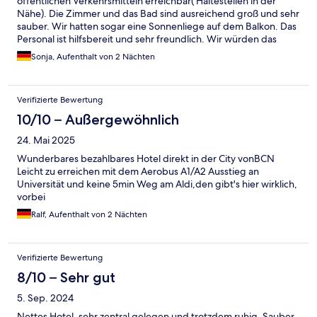
öffentlichen Verkehrsmitteln erreichbar( Haltestellen in der
Nähe). Die Zimmer und das Bad sind ausreichend groß und sehr
sauber. Wir hatten sogar eine Sonnenliege auf dem Balkon. Das
Personal ist hilfsbereit und sehr freundlich. Wir würden das
Hotel definitiv ein weiteres Mal buchen!
Sonja, Aufenthalt von 2 Nächten
Verifizierte Bewertung
10/10 – Außergewöhnlich
24. Mai 2025
Wunderbares bezahlbares Hotel direkt in der City vonBCN
Leicht zu erreichen mit dem Aerobus A1/A2 Ausstieg an
Universität und keine 5min Weg am Aldi,den gibt's hier wirklich,
vorbei
Ralf, Aufenthalt von 2 Nächten
Verifizierte Bewertung
8/10 – Sehr gut
5. Sep. 2024
Nettes Hotel, sehr zentral gelegen und trotzdem ruhig. Sauber,