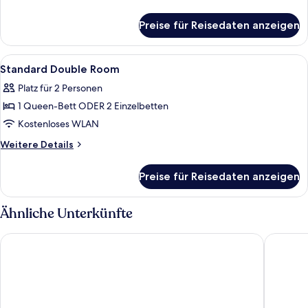
Details
für
Preise für Reisedaten anzeigen
Single
Room
Alle
Minibar, Zimmersafe, Schreibtisch, V
3
Standard Double Room
Fotos
Platz für 2 Personen
für
1 Queen-Bett ODER 2 Einzelbetten
Standard
Double
Kostenloses WLAN
Room
Weitere
Weitere Details
anzeigen
Details
für
Preise für Reisedaten anzeigen
Standard
Double
Room
Ähnliche Unterkünfte
Sixties Ramblas
Hotel No