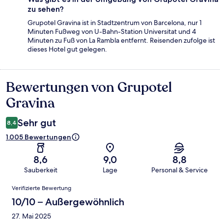
zu sehen?
Grupotel Gravina ist in Stadtzentrum von Barcelona, nur 1
Minuten Fußweg von U-Bahn-Station Universitat und 4
Minuten zu Fuß von La Rambla entfernt. Reisenden zufolge ist
dieses Hotel gut gelegen.
Bewertungen von Grupotel
Bewertungen
Gravina
Sehr gut
8,4
1.005 Bewertungen
8,6
9,0
8,8
Sauberkeit
Lage
Personal & Service
Bewertungen
Verifizierte Bewertung
10/10 – Außergewöhnlich
27. Mai 2025