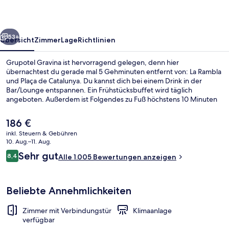
rück
Weiter
53+
Übersicht
Zimmer
Lage
Richtlinien
Grupotel Gravina ist hervorragend gelegen, denn hier
übernachtest du gerade mal 5 Gehminuten entfernt von: La Rambla
und Plaça de Catalunya. Du kannst dich bei einem Drink in der
Bar/Lounge entspannen. Ein Frühstücksbuffet wird täglich
angeboten. Außerdem ist Folgendes zu Fuß höchstens 10 Minuten
entfernt: Passeig de Gràcia und Rambla de Catalunya. Andere
Reisende mögen das hilfsbereite Personal und die Lage. Die
Der
186 €
öffentlichen Verkehrsmittel sind nur einen kurzen Fußmarsch
aktuelle
inkl. Steuern & Gebühren
entfernt: Zur U-Bahn-Station Universitat sind es nur wenige Schritte
Preis
10. Aug.–11. Aug.
und zur S-Bahn-Station Plaça de Catalunya 4 Minuten.
Fassade der Unterkunft
beträgt
Bewertungen
Sehr gut
8,4
Alle 1.005 Bewertungen anzeigen
186 €.
8,4 von 10.
Beliebte Annehmlichkeiten
Zimmer mit Verbindungstür
Klimaanlage
verfügbar