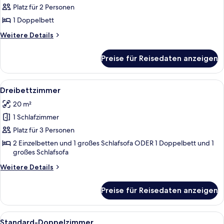
(Small)
Platz für 2 Personen
anzeigen
1 Doppelbett
Weitere
Weitere Details
Details
für
Preise für Reisedaten anzeigen
Doppelzimmer
(Small)
Alle
Ein Hotelzimmer mit zwei Betten, eine
8
Dreibettzimmer
Fotos
20 m²
für
1 Schlafzimmer
Dreibettzimmer
anzeigen
Platz für 3 Personen
2 Einzelbetten und 1 großes Schlafsofa ODER 1 Doppelbett und 1
großes Schlafsofa
Weitere
Weitere Details
Details
für
Preise für Reisedaten anzeigen
Dreibettzimmer
Alle
Ein Hotelzimmer mit zwei Betten, eine
7
Standard-Doppelzimmer