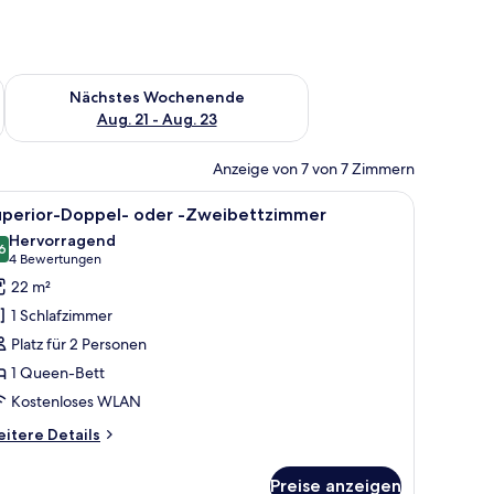
es Wochenende, Aug. 14 - Aug. 16.
Überprüfe die Verfügbarkeit für nächstes Wochenende, Aug. 2
Nächstes Wochenende
Aug. 21 - Aug. 23
Anzeige von 7 von 7 Zimmern
m Kleiderschrank.
roßen Bett, Nachttischen, einem Glastisch, einem Schreibtisch und einem Fl
le
Ein modernes Hotelzimmer mit einem großen Be
5
uperior-Doppel- oder -Zweibettzimmer
otos
Hervorragend
ür
6
8,6 von 10
(4
4 Bewertungen
uperior-
Bewertungen)
22 m²
oppel-
1 Schlafzimmer
der
Platz für 2 Personen
1 Queen-Bett
weibettzimmer
Kostenloses WLAN
nzeigen
itere
itere Details
tails
r
Preise anzeigen
perior-