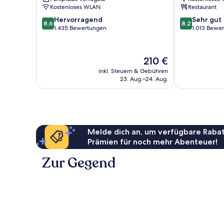
Stadtzentrum
Poggioreale
Kostenloses WLAN
Restaurant
von
8.6
8.2
Hervorragend
Sehr gut
Neapel
8,6
8,2
von
von
1.435 Bewertungen
1.013 Bewe
10,
10,
Hervorragend,
Sehr
1.435
gut,
Der
210 €
Bewertungen
1.013
Preis
inkl. Steuern & Gebühren
Bewertungen
beträgt
23. Aug.–24. Aug.
210 €
Melde dich an, um verfügbare Rabat
Prämien für noch mehr Abenteuer!
Zur Gegend