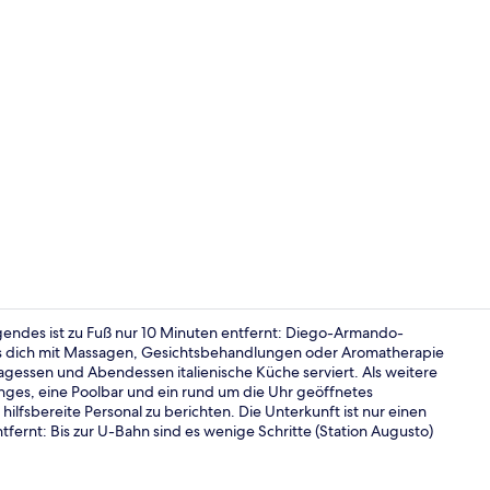
Influencer-
lgendes ist zu Fuß nur 10 Minuten entfernt: Diego-Armando-
s dich mit Massagen, Gesichtsbehandlungen oder Aromatherapie
agessen und Abendessen italienische Küche serviert. Als weitere
Außenpool (j
ounges, eine Poolbar und ein rund um die Uhr geöffnetes
ilfsbereite Personal zu berichten. Die Unterkunft ist nur einen
fernt: Bis zur U-Bahn sind es wenige Schritte (Station Augusto)