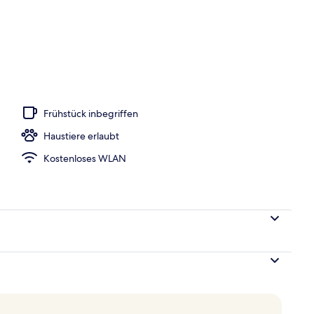
räume für Paare, Türkisches Bad/Hamam, Körperbehandlungen
Frühstück inbegriffen
Haustiere erlaubt
Kostenloses WLAN