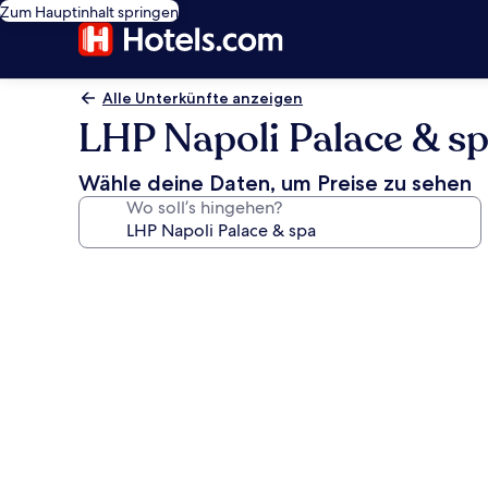
Zum Hauptinhalt springen
Alle Unterkünfte anzeigen
LHP Napoli Palace & s
Wähle deine Daten, um Preise zu sehen
Wo soll’s hingehen?
Fotogalerie
von
LHP
Napoli
Palace
&
spa