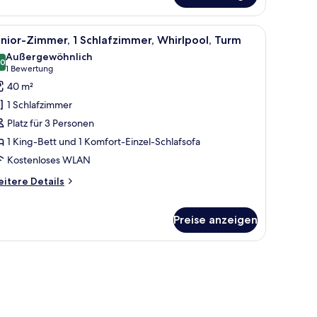
ppel-
er
 Wand mit Holzvertäfelung.
eißen Sofa, einem schwarz-weißen Teppich und einer Glaskabine.
le
Ein modernes Hotelzimmer mit einer gepolst
3
nior-Zimmer, 1 Schlafzimmer, Whirlpool, Turm
otos
eibettzimmer
Außergewöhnlich
ür
,0
10,0 von 10
(1
1 Bewertung
unior-
Bewertung)
40 m²
immer,
1 Schlafzimmer
Platz für 3 Personen
chlafzimmer,
1 King-Bett und 1 Komfort-Einzel-Schlafsofa
hirlpool,
Kostenloses WLAN
urm
nzeigen
itere
itere Details
tails
r
nior-
Preise anzeigen
mmer,
er.
hlafzimmer,
irlpool,
urm