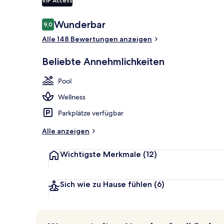
VIP Access
Behandlungs
Bewertungen
Wunderbar
9,0
9,0 von 10.
Alle 148 Bewertungen anzeigen
Beliebte Annehmlichkeiten
Pool
Wellness
Parkplätze verfügbar
Alle anzeigen
Wichtigste Merkmale
(12)
Sich wie zu Hause fühlen
(6)