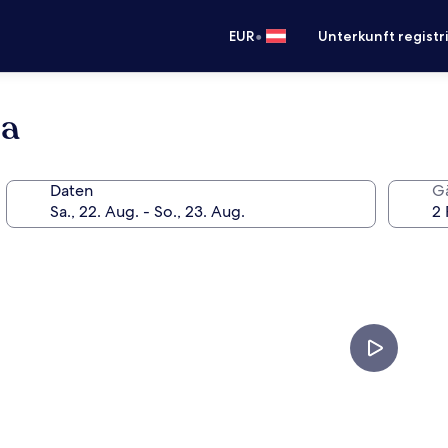
•
EUR
Unterkunft registr
pa
Daten
G