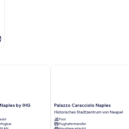
n
aples by IHG
Palazzo Caracciolo Naples
Palazzo
 Naples by IHG
Palazzo Caracciolo Naples
Caracciolo
Historisches Stadtzentrum von Neapel
Naples
aubt
Pool
Historisches
erfügbar
Flughafentransfer
Stadtzentrum
 WLAN
Haustiere erlaubt