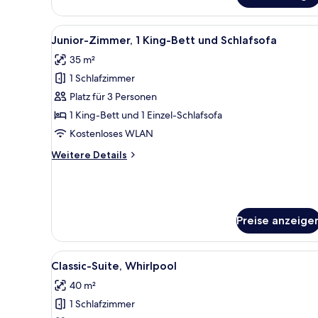
Zimmer
Alle
Ein modernes Hotelzimmer mit 
5
Junior-Zimmer, 1 King-Bett und Schlafsofa
Fotos
35 m²
für
1 Schlafzimmer
Junior-
Zimmer,
Platz für 3 Personen
1 King-
1 King-Bett und 1 Einzel-Schlafsofa
Bett
Kostenloses WLAN
und
Weitere
Weitere Details
Schlafsofa
Details
anzeigen
für
Junior-
Zimmer,
1 King-
Preise anzeige
Bett
und
Schlafsofa
Alle
Ein modernes Hotelzimmer mit 
6
Classic-Suite, Whirlpool
Fotos
40 m²
für
1 Schlafzimmer
Classic-