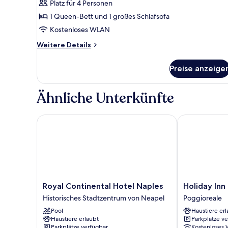
Suite,
Platz für 4 Personen
Whirlpool
1 Queen-Bett und 1 großes Schlafsofa
anzeigen
Kostenloses WLAN
Weitere
Weitere Details
Details
für
Preise anzeige
Classic-
Suite,
Whirlpool
Ähnliche Unterkünfte
Royal Continental Hotel Naples
Holiday Inn N
Royal
Holiday
Royal Continental Hotel Naples
Holiday Inn
Continental
Inn
Historisches Stadtzentrum von Neapel
Poggioreale
Hotel
Naples
Pool
Haustiere erl
Naples
by
Haustiere erlaubt
Parkplätze v
Historisches
IHG
Parkplätze verfügbar
Kostenloses