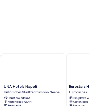
UNA Hotels Napoli
Eurostars Hotel Excelsi
UNA
Eurostars
UNA Hotels Napoli
Eurostars Hotel Excel
Hotels
Hotel
Historisches Stadtzentrum von Neapel
Historisches Stadtzentr
Napoli
Excelsior
Haustiere erlaubt
Parkplätze verfügbar
Historisches
Historisches
Kostenloses WLAN
Kostenloses WLAN
Stadtzentrum
Stadtzentrum
Restaurant
Restaurant