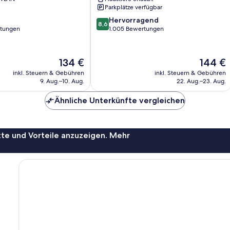
von
Parkplätze verfügbar
Neapel
8.6
Hervorragend
8,6
von
rtungen
1.005 Bewertungen
10,
Hervorragend,
1.005
Der
Der
134 €
144 €
Bewertungen
Preis
Preis
inkl. Steuern & Gebühren
inkl. Steuern & Gebühren
beträgt
beträgt
9. Aug.–10. Aug.
22. Aug.–23. Aug.
134 €
144 €
Ähnliche Unterkünfte vergleichen
te und Vorteile anzuzeigen. Mehr