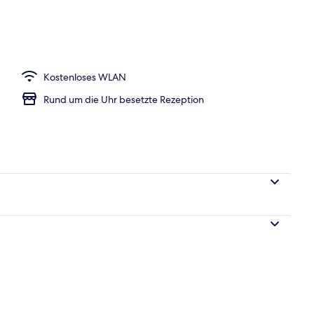
er | Minibar, Zimmersafe, Schreibtisch, kostenloses WLAN
Kostenloses WLAN
Rund um die Uhr besetzte Rezeption