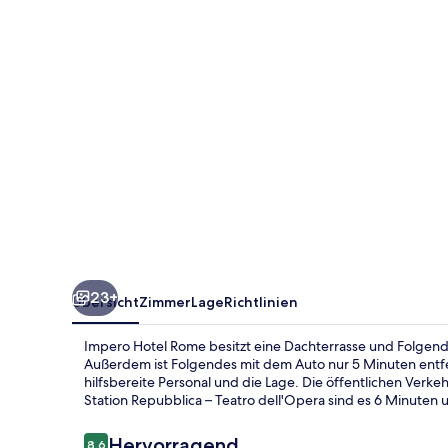
23+
Übersicht
Zimmer
Lage
Richtlinien
Impero Hotel Rome besitzt eine Dachterrasse und Folgende
Außerdem ist Folgendes mit dem Auto nur 5 Minuten entfe
hilfsbereite Personal und die Lage. Die öffentlichen Verk
Station Repubblica – Teatro dell'Opera sind es 6 Minuten 
Bewertungen
Hervorragend
8,6