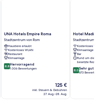
UNA Hotels Empire Roma
Hotel Madison
UNA
Hotel
UNA Hotels Empire Roma
Hotel Madison
Hotels
Madison
Stadtzentrum von Rom
Stadtzentrum von Rom
Empire
Stadtzentrum
Haustiere erlaubt
Kostenloses WLAN
Roma
von
Kostenloses WLAN
Klimaanlage
Stadtzentrum
Rom
Restaurant
Bar
von
Klimaanlage
Rund um die Uhr
Rom
besetzte Rezeption
8.8
Hervorragend
8,8
8.0
Sehr gut
von
1.006 Bewertungen
8,0
von
673 Bewertungen
10,
10,
Hervorragend,
Sehr
1.006
Der
125 €
gut,
Bewertungen
Preis
inkl. Steuern & Gebühren
inkl. S
673
beträgt
27. Aug.–28. Aug.
Bewertungen
125 €