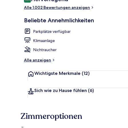
8,6 von 10.
Alle 1.002 Bewertungen anzeigen
Vierbettzimm
Beliebte Annehmlichkeiten
Parkplätze verfügbar
Klimaanlage
Nichtraucher
Alle anzeigen
Wichtigste Merkmale
(12)
Sich wie zu Hause fühlen
(6)
Zimmeroptionen