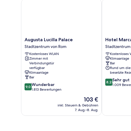
Augusta Lucilla Palace
Hotel Marcan
Augusta
Hotel
Augusta Lucilla Palace
Hotel Marc
Lucilla
Marcantonio
Stadtzentrum von Rom
Stadtzentrum
Palace
Rome
Kostenloses WLAN
Kostenloses
Stadtzentrum
Stadtzentrum
Zimmer mit
Klimaanlage
von
von
Verbindungstür
Bar
Rom
Rom
verfügbar
Rund um die
Klimaanlage
besetzte Rez
Bar
8.2
Sehr gut
8,2
9.0
Wunderbar
von
1.009 Bewe
9,0
von
1.813 Bewertungen
10,
10,
Sehr
Der
103 €
Wunderbar,
gut,
Preis
1.813
inkl. Steuern & Gebühren
1.009
beträgt
7. Aug.–8. Aug.
Bewertungen
Bewertungen
103 €