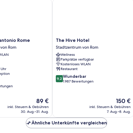
tonio Rome
The Hive Hotel
The
antonio Rome
The Hive Hotel
Hive
 von Rom
Stadtzentrum von Rom
Hotel
 WLAN
Wellness
Stadtzentrum
Parkplätze verfügbar
von
Kostenloses WLAN
Rom
 Uhr
Restaurant
eption
9.2
Wunderbar
9,2
von
1.987 Bewertungen
rtungen
10,
Wunderbar,
1.987
Der
Der
89 €
150 €
Bewertungen
Preis
Preis
inkl. Steuern & Gebühren
inkl. Steuern & Gebühren
beträgt
beträgt
30. Aug.–31. Aug.
7. Aug.–8. Aug.
89 €
150 €
Ähnliche Unterkünfte vergleichen