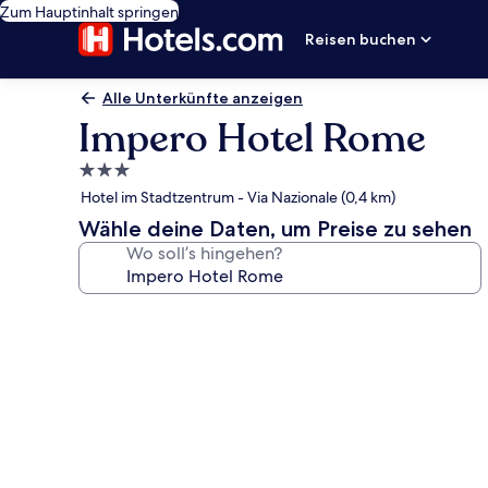
Zum Hauptinhalt springen
Reisen buchen
Alle Unterkünfte anzeigen
Impero Hotel Rome
3.0-
Sterne-
Hotel im Stadtzentrum - Via Nazionale (0,4 km)
Unterkunft
Wähle deine Daten, um Preise zu sehen
Wo soll’s hingehen?
Fotogalerie
von
Impero
Hotel
Rome