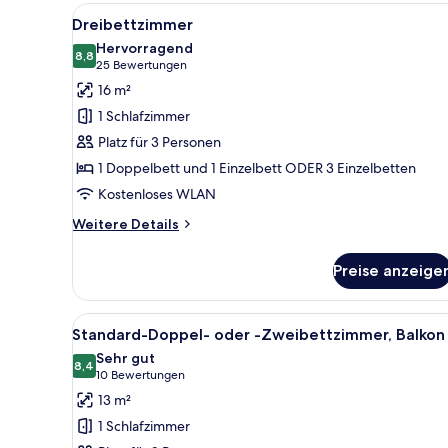
Alle
Ein Hotelzimmer mit zwei Bett
4
Dreibettzimmer
Fotos
Hervorragend
für
8,8
8,8 von 10
(25
25 Bewertungen
Dreibettzimmer
Bewertungen)
16 m²
anzeigen
1 Schlafzimmer
Platz für 3 Personen
1 Doppelbett und 1 Einzelbett ODER 3 Einzelbetten
Kostenloses WLAN
Weitere
Weitere Details
Details
für
Preise anzeige
Dreibettzimmer
Alle
Ein Hotelzimmer mit einem gro
5
Standard-Doppel- oder -Zweibettzimmer, Balkon
Fotos
Sehr gut
für
8,4
8,4 von 10
(10
10 Bewertungen
Standard-
Bewertungen)
13 m²
Doppel-
1 Schlafzimmer
oder