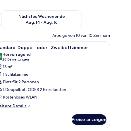
es Wochenende, Aug. 7 - Aug. 9.
Überprüfe die Verfügbarkeit für nächstes Wochenende, Aug. 1
Nächstes Wochenende
Aug. 14 - Aug. 16
Anzeige von 10 von 10 Zimmern
h, Stuhl und einem an der Wand befestigten Fernseher.
le
Ein Hotelzimmer mit einem großen Bett, zwei
4
tandard-Doppel- oder -Zweibettzimmer
otos
Hervorragend
ür
6
8,6 von 10
(28
28 Bewertungen
tandard-
Bewertungen)
13 m²
oppel-
1 Schlafzimmer
der
Platz für 2 Personen
1 Doppelbett ODER 2 Einzelbetten
weibettzimmer
Kostenloses WLAN
nzeigen
itere
itere Details
tails
r
Preise anzeigen
andard-
ppel-