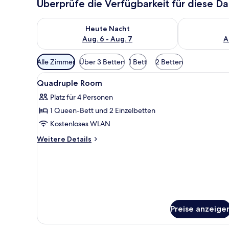
Überprüfe die Verfügbarkeit für diese D
Überprüfe die Verfügbarkeit für heute Nacht, Aug. 6
Überprüfe die
Heute Nacht
Aug. 6 - Aug. 7
A
Verfügbare
Alle Zimmer
Über 3 Betten
1 Bett
2 Betten
Filter
Alle
Minibar, Zimmersafe, Schreibt
für
6
Quadruple Room
Fotos
Zimmer
Platz für 4 Personen
für
1 Queen-Bett und 2 Einzelbetten
Quadruple
Room
Kostenloses WLAN
anzeigen
Weitere
Weitere Details
Details
für
Quadruple
Room
Preise anzeige