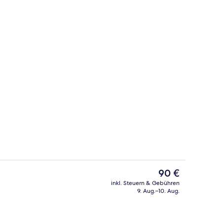
Fassade der Unterkunft
Der
90 €
aktuelle
inkl. Steuern & Gebühren
Preis
9. Aug.–10. Aug.
ich
Dachterrasse
beträgt
90 €.