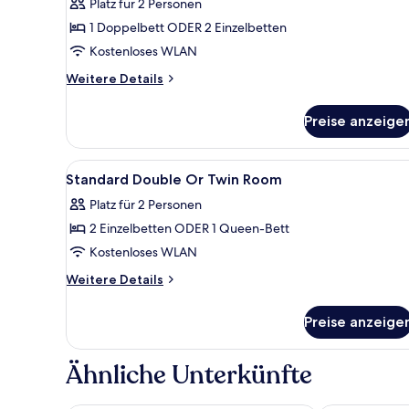
Platz für 2 Personen
-
1 Doppelbett ODER 2 Einzelbetten
Zweibettzimmer,
Kostenloses WLAN
Balkon
anzeigen
Weitere
Weitere Details
Details
für
Preise anzeige
Standard-
Doppel-
oder
Alle
Ein Hotelzimmer mit Bett, Nach
12
-
Standard Double Or Twin Room
Fotos
Zweibettzimmer,
Platz für 2 Personen
Balkon
für
2 Einzelbetten ODER 1 Queen-Bett
Standard
Double
Kostenloses WLAN
Or
Weitere
Weitere Details
Twin
Details
für
Room
Preise anzeige
Standard
anzeigen
Double
Or
Ähnliche Unterkünfte
Twin
Room