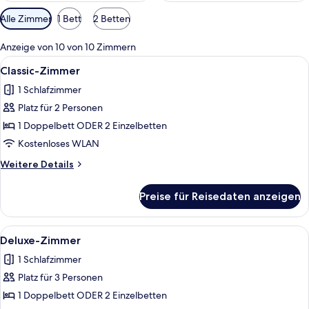
Verfügbare
Alle Zimmer
1 Bett
2 Betten
Filter
für
Anzeige von 10 von 10 Zimmern
Zimmer
Alle
Ein ordentlich gemachtes Bett mit ei
13
Classic-Zimmer
Fotos
1 Schlafzimmer
für
Platz für 2 Personen
Classic-
Zimmer
1 Doppelbett ODER 2 Einzelbetten
anzeigen
Kostenloses WLAN
Weitere
Weitere Details
Details
für
Preise für Reisedaten anzeigen
Classic-
Zimmer
Alle
Ein Hotelzimmer mit einem großen Bet
13
Deluxe-Zimmer
Fotos
1 Schlafzimmer
für
Platz für 3 Personen
Deluxe-
Zimmer
1 Doppelbett ODER 2 Einzelbetten