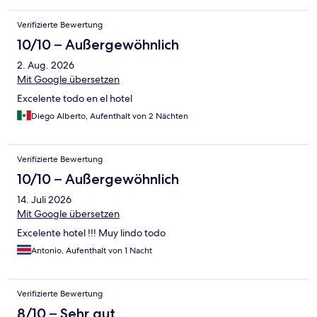
Personal ist beim Abräumen der Teller etwas übereifrig und
indiskret. Zimmer spartanisch aber ausreichend. Bad war
Verifizierte Bewertung
winzig. Sauberkeit war noch ausreichend. Lage des Hotels nahe
an Straßenbahnen und Metro, rundherum etwas
10/10 – Außergewöhnlich
heruntergekommen, aber noch akzeptabel - authentisches
2. Aug. 2026
Viertel. Kostenlose Gepäckaufbewahrung nach Check-out.
Preis-/Leistung im Großen und Ganzen für 3 Nächte in
Mit Google übersetzen
Ordnung.
Excelente todo en el hotel
Diego Alberto, Aufenthalt von 2 Nächten
Verifizierte Bewertung
10/10 – Außergewöhnlich
14. Juli 2026
Mit Google übersetzen
Excelente hotel !!! Muy lindo todo
Antonio, Aufenthalt von 1 Nacht
Verifizierte Bewertung
8/10 – Sehr gut