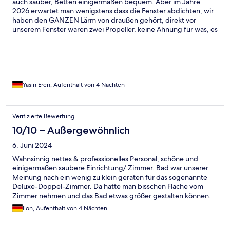
auch sauber, Betten einigermaßen bequem. Aber im Jahre
2026 erwartet man wenigstens dass die Fenster abdichten, wir
haben den GANZEN Lärm von draußen gehört, direkt vor
unserem Fenster waren zwei Propeller, keine Ahnung für was, es
war so unfassbar Laut wir haben kein Tag durchgeschlafen
konnten uns kaum erholen. Dazu kommt noch dass die Kälte von
draussen eingedrungen ist, über die Temperatur im Bad rede
ich gar nicht, jedesmal wenn ich aufs Klo gegangen bin kam es
mir so vor als würde ich die Antarktis betreten weil die Fenste so
dünn waren!!! Definitiv keine Empfehlung, der Mitarbeiter Alex
Yasin Eren, Aufenthalt von 4 Nächten
ist aber unglaublich Lieb und nett er hat versucht uns immer zu
helfen. Für ihn gibts die Sterne. Nie wieder.
Verifizierte Bewertung
10/10 – Außergewöhnlich
6. Juni 2024
Wahnsinnig nettes & professionelles Personal, schöne und
einigermaßen saubere Einrichtung/ Zimmer. Bad war unserer
Meinung nach ein wenig zu klein geraten für das sogenannte
Deluxe-Doppel-Zimmer. Da hätte man bisschen Fläche vom
Zimmer nehmen und das Bad etwas größer gestalten können.
Sauber war es jedoch. Ansonsten hat alles super gepasst! Wir
Ilon, Aufenthalt von 4 Nächten
hatten eine schöne Zeit!