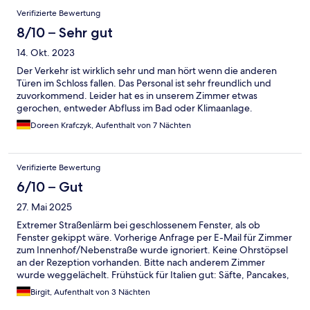
Verifizierte Bewertung
8/10 – Sehr gut
14. Okt. 2023
Der Verkehr ist wirklich sehr und man hört wenn die anderen
Türen im Schloss fallen. Das Personal ist sehr freundlich und
zuvorkommend. Leider hat es in unserem Zimmer etwas
gerochen, entweder Abfluss im Bad oder Klimaanlage.
Doreen Krafczyk, Aufenthalt von 7 Nächten
Verifizierte Bewertung
6/10 – Gut
27. Mai 2025
Extremer Straßenlärm bei geschlossenem Fenster, als ob
Fenster gekippt wäre. Vorherige Anfrage per E-Mail für Zimmer
zum Innenhof/Nebenstraße wurde ignoriert. Keine Ohrstöpsel
an der Rezeption vorhanden. Bitte nach anderem Zimmer
wurde weggelächelt. Frühstück für Italien gut: Säfte, Pancakes,
Eier, Wurst, Käse, Müsli, Gemüse, etc. Frühstücksraum im Keller
Birgit, Aufenthalt von 3 Nächten
hat etwas unangenehmen Charme einer Bahnhofshalle.