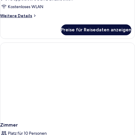
anzeigen
Kostenloses WLAN
Weitere
Weitere Details
Details
für
Preise für Reisedaten anzeigen
Basic-
Zimmer
Zimmer
Platz für 10 Personen