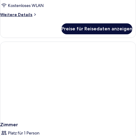
Kostenloses WLAN
Weitere
Weitere Details
Details
für
Preise für Reisedaten anzeigen
Zimmer
Zimmer
Platz für 1 Person