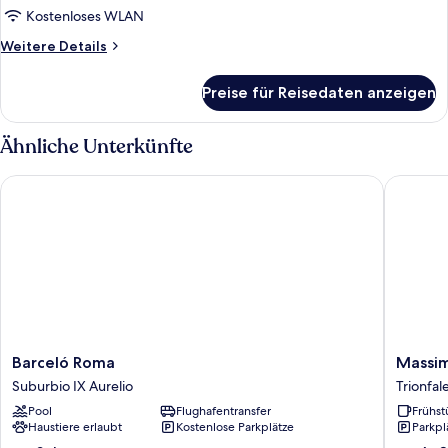
Kostenloses WLAN
Weitere
Weitere Details
Details
für
Preise für Reisedaten anzeigen
Zimmer
Ähnliche Unterkünfte
Barceló Roma
Massimi 
Barceló
Massimi
Barceló Roma
Massim
Roma
City
Suburbio IX Aurelio
Trionfal
Suburbio
Garden
Pool
Flughafentransfer
Frühst
IX
Hotel
Haustiere erlaubt
Kostenlose Parkplätze
Parkpl
Aurelio
Trionfal