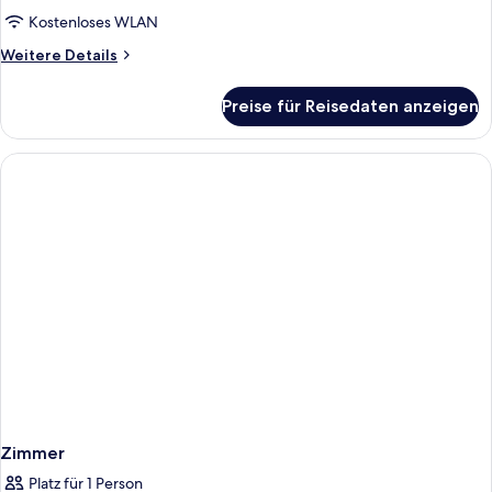
Kostenloses WLAN
Weitere
Weitere Details
Details
für
Preise für Reisedaten anzeigen
Zimmer
Zimmer
Platz für 1 Person