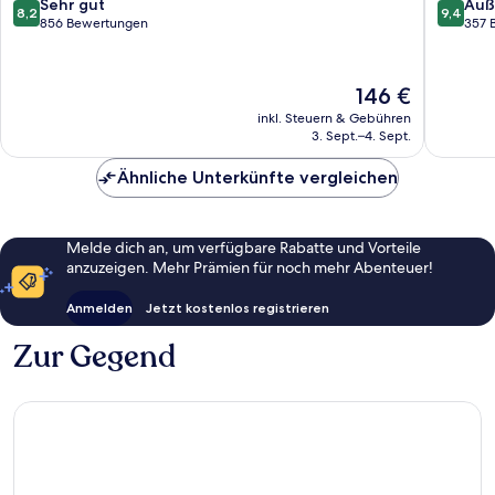
8.2
9.4
Sehr gut
Auß
8,2
9,4
von
von
856 Bewertungen
357 
10,
10,
Sehr
Außerge
gut,
357
Der
146 €
856
Bewert
Preis
inkl. Steuern & Gebühren
Bewertungen
beträgt
3. Sept.–4. Sept.
146 €
Ähnliche Unterkünfte vergleichen
Melde dich an, um verfügbare Rabatte und Vorteile
anzuzeigen. Mehr Prämien für noch mehr Abenteuer!
Anmelden
Jetzt kostenlos registrieren
Zur Gegend