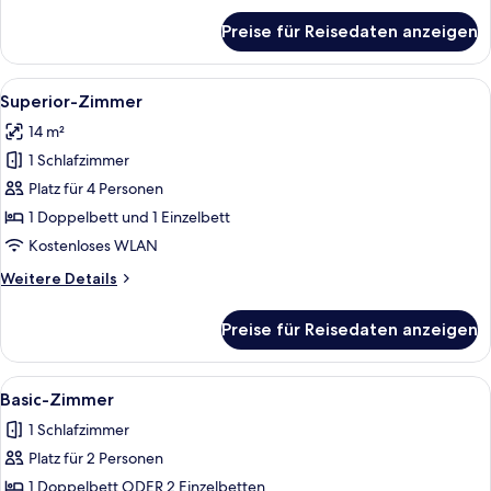
für
Preise für Reisedaten anzeigen
Exclusive-
Zimmer
Alle
Ein modernes Hotelzimmer mit Bett, S
10
Superior-Zimmer
Fotos
14 m²
für
1 Schlafzimmer
Superior-
Zimmer
Platz für 4 Personen
anzeigen
1 Doppelbett und 1 Einzelbett
Kostenloses WLAN
Weitere
Weitere Details
Details
für
Preise für Reisedaten anzeigen
Superior-
Zimmer
Alle
Basic-Zimmer | Minibar, Zimmersafe, s
6
Basic-Zimmer
Fotos
1 Schlafzimmer
für
Platz für 2 Personen
Basic-
Zimmer
1 Doppelbett ODER 2 Einzelbetten