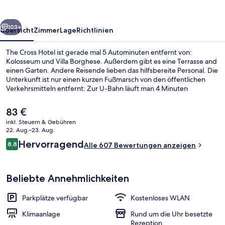
rück
Weiter
103+
Übersicht
Zimmer
Lage
Richtlinien
The Cross Hotel ist gerade mal 5 Autominuten entfernt von:
Kolosseum und Villa Borghese. Außerdem gibt es eine Terrasse and
einen Garten. Andere Reisende lieben das hilfsbereite Personal. Die
Unterkunft ist nur einen kurzen Fußmarsch von den öffentlichen
Verkehrsmitteln entfernt: Zur U-Bahn läuft man 4 Minuten
(Straßenbahnhaltestelle Piazza Santa Croce in Gerusalemme) bzw. 5
Minuten (S-Bahn-Station Porta Maggiore).
Der
83 €
aktuelle
inkl. Steuern & Gebühren
Preis
22. Aug.–23. Aug.
Fassade der Unterkunft
beträgt
Bewertungen
Hervorragend
8,8
Alle 607 Bewertungen anzeigen
83 €.
8,8 von 10.
Beliebte Annehmlichkeiten
Parkplätze verfügbar
Kostenloses WLAN
Klimaanlage
Rund um die Uhr besetzte
Rezeption