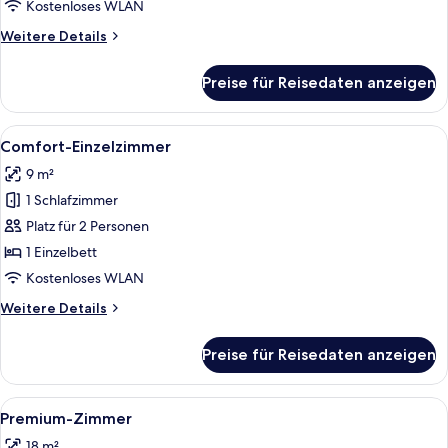
anzeigen
Kostenloses WLAN
Weitere
Weitere Details
Details
für
Preise für Reisedaten anzeigen
Deluxe-
Zimmer
Alle
Ein modernes Hotelzimmer mit Bett, 
7
Comfort-Einzelzimmer
Fotos
9 m²
für
1 Schlafzimmer
Comfort-
Einzelzimmer
Platz für 2 Personen
anzeigen
1 Einzelbett
Kostenloses WLAN
Weitere
Weitere Details
Details
für
Preise für Reisedaten anzeigen
Comfort-
Einzelzimmer
Alle
Ein modernes Hotelzimmer mit einem g
8
Premium-Zimmer
Fotos
18 m²