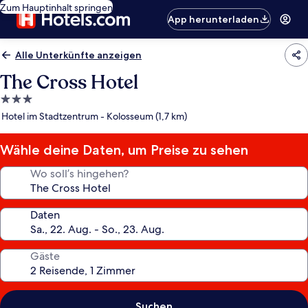
Zum Hauptinhalt springen
App herunterladen
Alle Unterkünfte anzeigen
The Cross Hotel
3.0-
Sterne-
Hotel im Stadtzentrum - Kolosseum (1,7 km)
Unterkunft
Wähle deine Daten, um Preise zu sehen
Wo soll’s hingehen?
Daten
Gäste
Suchen