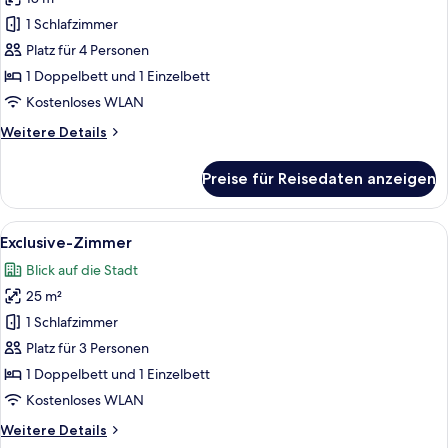
für
1 Schlafzimmer
Premium-
Zimmer
Platz für 4 Personen
anzeigen
1 Doppelbett und 1 Einzelbett
Kostenloses WLAN
Weitere
Weitere Details
Details
für
Preise für Reisedaten anzeigen
Premium-
Zimmer
Alle
Ein Hotelzimmer mit zwei Betten, ein
9
Exclusive-Zimmer
Fotos
Blick auf die Stadt
für
25 m²
Exclusive-
Zimmer
1 Schlafzimmer
anzeigen
Platz für 3 Personen
1 Doppelbett und 1 Einzelbett
Kostenloses WLAN
Weitere
Weitere Details
Details