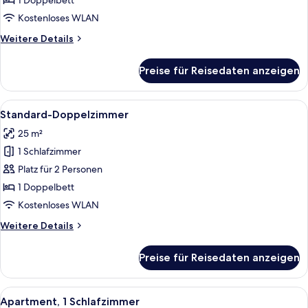
1 Doppelbett
Kostenloses WLAN
Weitere
Weitere Details
Details
für
Preise für Reisedaten anzeigen
City-
Apartment,
Stadtblick
Alle
Ein Hotelzimmer mit Bett, Fernseher, S
5
Standard-Doppelzimmer
Fotos
25 m²
für
1 Schlafzimmer
Standard-
Doppelzimmer
Platz für 2 Personen
anzeigen
1 Doppelbett
Kostenloses WLAN
Weitere
Weitere Details
Details
für
Preise für Reisedaten anzeigen
Standard-
Doppelzimmer
Alle
Ein Hotelzimmer mit einem großen Bet
8
Apartment, 1 Schlafzimmer