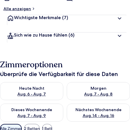
Alle anzeigen
Wichtigste Merkmale
(7)
Sich wie zu Hause fühlen
(6)
Zimmeroptionen
Überprüfe die Verfügbarkeit für diese Daten
Überprüfe die Verfügbarkeit für heute Nacht, Aug. 6 - Aug. 7.
Überprüfe die Verfügbarkeit f
Heute Nacht
Morgen
Aug. 6 - Aug. 7
Aug. 7 - Aug. 8
Überprüfe die Verfügbarkeit für dieses Wochenende, Aug. 7 - 
Überprüfe die Verfügbarkeit f
Dieses Wochenende
Nächstes Wochenende
Aug. 7 - Aug. 9
Aug. 14 - Aug. 16
Verfügbare
Alle Zimmer
2 Betten
1 Bett