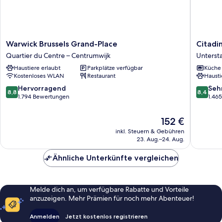
Warwick
Citadine
Warwick Brussels Grand-Place
Citadi
Brussels
Sainte-
Quartier du Centre – Centrumwijk
Unterst
Grand-
Catheri
Haustiere erlaubt
Parkplätze verfügbar
Küche
Place
Brussels
Kostenloses WLAN
Restaurant
Hausti
Quartier
Unterst
du
8.8
8.4
Hervorragend
Seh
8,8
8,4
Centre
von
von
1.794 Bewertungen
1.46
–
10,
10,
Centrumwijk
Hervorragend,
Sehr
Der
152 €
1.794
gut,
Preis
inkl. Steuern & Gebühren
Bewertungen
1.465
beträgt
23. Aug.–24. Aug.
Bewert
152 €
Ähnliche Unterkünfte vergleichen
Melde dich an, um verfügbare Rabatte und Vorteile
anzuzeigen. Mehr Prämien für noch mehr Abenteuer!
Anmelden
Jetzt kostenlos registrieren