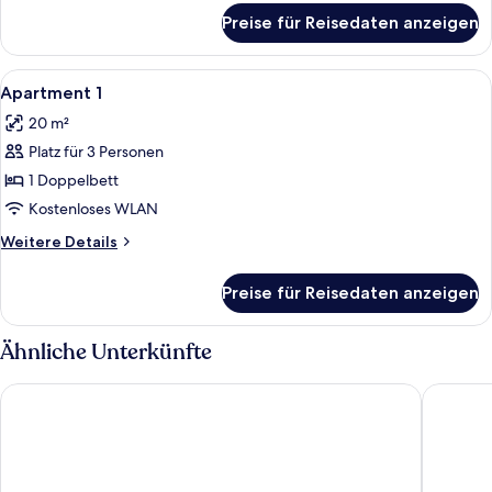
für
Preise für Reisedaten anzeigen
Zimmer
Alle
Zimmersafe, Schreibtisch, Bügeleisen
1
Apartment 1
Fotos
20 m²
für
Platz für 3 Personen
Apartment
1
1 Doppelbett
anzeigen
Kostenloses WLAN
Weitere
Weitere Details
Details
für
Preise für Reisedaten anzeigen
Apartment
1
Ähnliche Unterkünfte
Warwick Brussels Grand-Place
Citadine