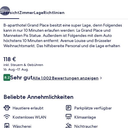
rück
Weiter
31+
Übersicht
Zimmer
Lage
Richtlinien
B-aparthotel Grand Place besitzt eine super Lage, denn Folgendes
kann in nur 10 Minuten erlaufen werden: La Grand Place und
Manneken Pis Statue. Außerdem ist Folgendes mit dem Auto
höchstens 10 Minuten entfernt: Avenue Louise und Brüsseler
Weihnachtsmarkt. Das hilfsbereite Personal und die Lage erhalten
gute Bewertungen von anderen Reisenden. Die öffentlichen
Verkehrsmittel sind nur einen kurzen Fußmarsch entfernt: Zur
Der
118 €
Station De Brouckère sind es 3 Minuten und zur Station Bourse-
aktuelle
inkl. Steuern & Gebühren
Beurs 6 Minuten.
Preis
16. Aug.–17. Aug.
Tägliches kontinentales Frühstück g
beträgt
Bewertungen
Sehr gut
8,2
Alle 1.002 Bewertungen anzeigen
118 €.
8,2 von 10.
Beliebte Annehmlichkeiten
Haustiere erlaubt
Parkplätze verfügbar
Kostenloses WLAN
Klimaanlage
Wäscherei
Nichtraucher