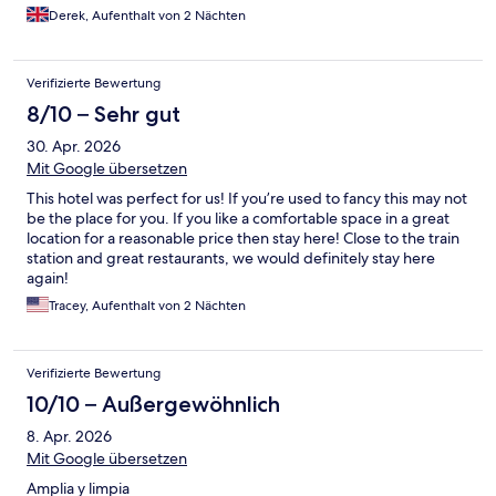
are using it to move trollies etc.
Derek, Aufenthalt von 2 Nächten
Verifizierte Bewertung
8/10 – Sehr gut
30. Apr. 2026
Mit Google übersetzen
This hotel was perfect for us! If you’re used to fancy this may not
be the place for you. If you like a comfortable space in a great
location for a reasonable price then stay here! Close to the train
station and great restaurants, we would definitely stay here
again!
Tracey, Aufenthalt von 2 Nächten
Verifizierte Bewertung
10/10 – Außergewöhnlich
8. Apr. 2026
Mit Google übersetzen
Amplia y limpia