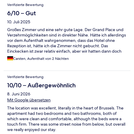
Verifizierte Bewertung
6/10 – Gut
10. Juli 2025
Großes Zimmer und eine sehr gute Lage. Der Grand Place und
Verzehrmöglichkeiten sind in direkter Nähe. Hätte ich allerdings
vor dem Aufenthalt wahrgenommen, dass das Hotel ohne
Rezeption ist, hätte ich die Zimmer nicht gebucht. Das
Einckecken ist zwar relativ einfach, aber wir hatten dann doch
gleich das Problem, dass der Kartenleser im Zimmer meiner
Carsten, Aufenthalt von 2 Nächten
Mutter nicht funktionierte. Da es nach 17 Uhr war, gab es keine
Kontaktmöglichkeit mehr. Irgendwann haben wir den
Kartenleser hinbekommen. Aber ohne Ansprechpartner ist es
Verifizierte Bewertung
sehr unglücklich.Die Zimmer waren groß, aber haben auch
schon ein paar Tage hinter sich.
10/10 – Außergewöhnlich
8. Juni 2026
Mit Google übersetzen
The location was excellent, literally in the heart of Brussels. The
apartment had two bedrooms and two bathrooms, both of
which were clean and comfortable, although the beds were a
touch firm. There was some street noise from below, but overall
we really enjoyed our stay.