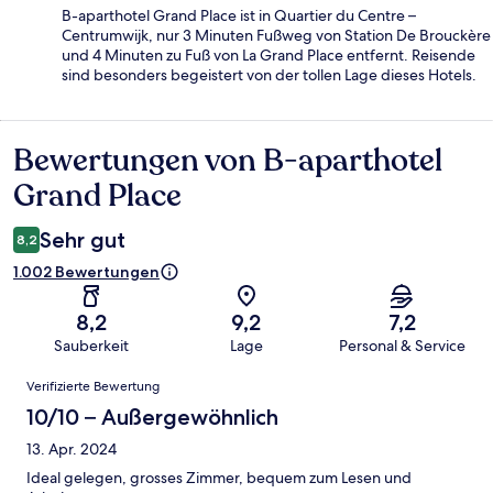
B-aparthotel Grand Place ist in Quartier du Centre –
Centrumwijk, nur 3 Minuten Fußweg von Station De Brouckère
und 4 Minuten zu Fuß von La Grand Place entfernt. Reisende
sind besonders begeistert von der tollen Lage dieses Hotels.
Bewertungen von B-aparthotel
Bewertungen
Grand Place
Sehr gut
8,2
1.002 Bewertungen
8,2
9,2
7,2
Sauberkeit
Lage
Personal & Service
Bewertungen
Verifizierte Bewertung
10/10 – Außergewöhnlich
13. Apr. 2024
Ideal gelegen, grosses Zimmer, bequem zum Lesen und