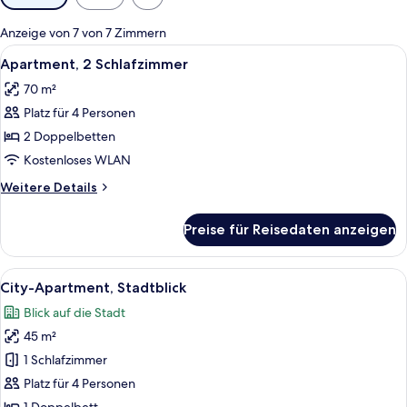
Filter
für
Anzeige von 7 von 7 Zimmern
Zimmer
Alle
Ein Hotelzimmer mit einem großen Bet
9
Apartment, 2 Schlafzimmer
Fotos
70 m²
für
Platz für 4 Personen
Apartment,
2 Schlafzimmer
2 Doppelbetten
anzeigen
Kostenloses WLAN
Weitere
Weitere Details
Details
für
Preise für Reisedaten anzeigen
Apartment,
2 Schlafzimmer
Alle
Ein modernes Wohnzimmer mit grauem So
6
City-Apartment, Stadtblick
Fotos
Blick auf die Stadt
für
45 m²
City-
Apartment,
1 Schlafzimmer
Stadtblick
Platz für 4 Personen
anzeigen