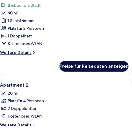
Fotos
Blick auf die Stadt
für
40 m²
Apartment,
1
1 Schlafzimmer
Schlafzimmer
Platz für 2 Personen
anzeigen
1 Doppelbett
Kostenloses WLAN
Weitere
Weitere Details
Details
für
Preise für Reisedaten anzeigen
Apartment,
1
Schlafzimmer
Alle
Zimmersafe, Schreibtisch, Bügeleisen
1
Apartment 2
Fotos
20 m²
für
Platz für 4 Personen
Apartment
2
2 Doppelbetten
anzeigen
Kostenloses WLAN
Weitere
Weitere Details
Details