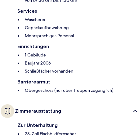
von 07:30 Uhr bis 11:30 Uhr
Services
Wäscherei
Gepäckaufbewahrung
Mehrsprachiges Personal
Einrichtungen
1 Gebäude
Baujahr 2006
Schließfächer vorhanden
Barrierearmut
Obergeschoss (nur über Treppen zugänglich)
Zimmerausstattung
Zur Unterhaltung
28-Zoll Flachbildfernseher