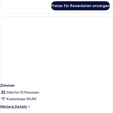
für
Preise für Reisedaten anzeigen
Apartment
2
Zimmer
Platz für 10 Personen
Kostenloses WLAN
Weitere
Weitere Details
Details