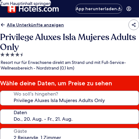
Zum Hauptinhalt springen
App herunterladen
Alle Unterkünfte anzeigen
Privilege Aluxes Isla Mujeres Adults
Only
4.5-
Sterne-
Resort nur für Erwachsene direkt am Strand und mit Full-Service-
Unterkunft
Wellnessbereich - Nordstrand (0,1 km)
Wähle deine Daten, um Preise zu sehen
Wo soll’s hingehen?
Daten
Gäste