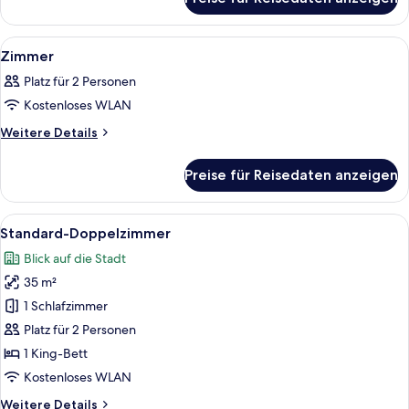
Zimmer
Alle
Ein Hotelzimmer mit Bett, Nachttisch
8
Zimmer
Fotos
Platz für 2 Personen
für
Kostenloses WLAN
Zimmer
anzeigen
Weitere
Weitere Details
Details
für
Preise für Reisedaten anzeigen
Zimmer
Alle
Ein modernes Schlafzimmer mit einem g
4
Standard-Doppelzimmer
Fotos
Blick auf die Stadt
für
35 m²
Standard-
Doppelzimmer
1 Schlafzimmer
anzeigen
Platz für 2 Personen
1 King-Bett
Kostenloses WLAN
Weitere
Weitere Details