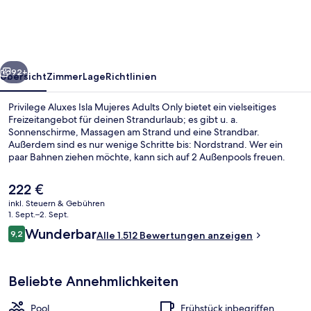
Mujeres
Adults
Only
rück
Weiter
92+
Übersicht
Zimmer
Lage
Richtlinien
Privilege Aluxes Isla Mujeres Adults Only bietet ein vielseitiges
Freizeitangebot für deinen Strandurlaub; es gibt u. a.
Sonnenschirme, Massagen am Strand und eine Strandbar.
Außerdem sind es nur wenige Schritte bis: Nordstrand. Wer ein
paar Bahnen ziehen möchte, kann sich auf 2 Außenpools freuen.
Wenn dir eher der Sinn nach Entspannung steht, kannst du dich im
Wellnessbereich mit Tiefengewebe-Massagen, Aromatherapie und
Der
222 €
Reflexologie verwöhnen lassen. Satay, eins von 3 Restaurants,
aktuelle
inkl. Steuern & Gebühren
serviert asiatische Küche und ist zum Abendessen geöffnet. Als
Preis
1. Sept.–2. Sept.
weitere Highlights bietet dieses Resort im luxuriösen Stil 2
Am Strand, weißer Sandstrand, Lieges
beträgt
Bewertungen
Bars/Lounges, eine Poolbar und einen Fitnessbereich. Andere
Wunderbar
9,2
Alle 1.512 Bewertungen anzeigen
222 €.
9,2 von 10.
Reisende lieben das hilfsbereite Personal und den
Allgemeinzustand.
Beliebte Annehmlichkeiten
Pool
Frühstück inbegriffen