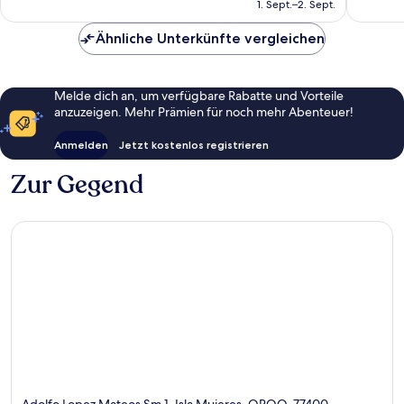
beträgt
Isla
1. Sept.–2. Sept.
Bewertungen
Bewert
250 €
Mujeres
Ähnliche Unterkünfte vergleichen
Melde dich an, um verfügbare Rabatte und Vorteile
anzuzeigen. Mehr Prämien für noch mehr Abenteuer!
Anmelden
Jetzt kostenlos registrieren
Zur Gegend
Adolfo Lopez Mateos Sm 1, Isla Mujeres, QROO, 77400