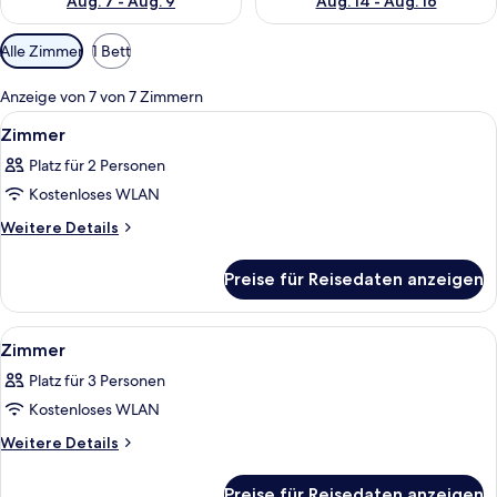
Aug. 7 - Aug. 9
Aug. 14 - Aug. 16
Verfügbare
Alle Zimmer
1 Bett
Filter
für
Anzeige von 7 von 7 Zimmern
Zimmer
Alle
Ein Hotelzimmer mit einem großen Bet
8
Zimmer
Fotos
Platz für 2 Personen
für
Kostenloses WLAN
Zimmer
anzeigen
Weitere
Weitere Details
Details
für
Preise für Reisedaten anzeigen
Zimmer
Alle
Eine moderne Küche mit weißer Arbeit
9
Zimmer
Fotos
Platz für 3 Personen
für
Kostenloses WLAN
Zimmer
anzeigen
Weitere
Weitere Details
Details
für
Preise für Reisedaten anzeigen