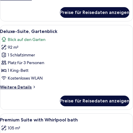
Details
für
Preise für Reisedaten anzeigen
Standard-
Doppelzimmer
Alle
Ein geräumiges Wohnzimmer mit einer 
7
Deluxe-Suite, Gartenblick
Fotos
Blick auf den Garten
für
92 m²
Deluxe-
Suite,
1 Schlafzimmer
Gartenblick
Platz für 3 Personen
anzeigen
1 King-Bett
Kostenloses WLAN
Weitere
Weitere Details
Details
für
Preise für Reisedaten anzeigen
Deluxe-
Suite,
Gartenblick
Alle
Ein Hotelzimmer mit einem großen Bet
8
Premium Suite with Whirlpool bath
Fotos
105 m²
für