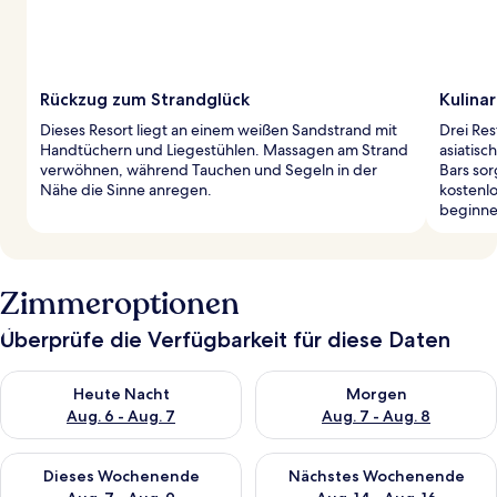
Rückzug zum Strandglück
Kulina
Dieses Resort liegt an einem weißen Sandstrand mit
Drei Res
Handtüchern und Liegestühlen. Massagen am Strand
asiatisc
verwöhnen, während Tauchen und Segeln in der
Bars sor
Nähe die Sinne anregen.
kostenlo
beginne
Zimmeroptionen
Überprüfe die Verfügbarkeit für diese Daten
Überprüfe die Verfügbarkeit für heute Nacht, Aug. 6 - Aug. 7.
Überprüfe die Verfügbarkeit f
Heute Nacht
Morgen
Aug. 6 - Aug. 7
Aug. 7 - Aug. 8
Überprüfe die Verfügbarkeit für dieses Wochenende, Aug. 7 - 
Überprüfe die Verfügbarkeit f
Dieses Wochenende
Nächstes Wochenende