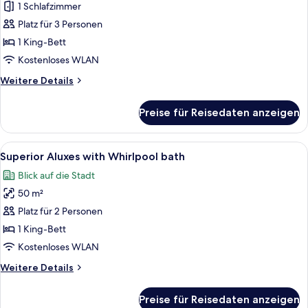
1 Schlafzimmer
Premium
Suite
Platz für 3 Personen
with
1 King-Bett
Whirlpool
Kostenloses WLAN
bath
Weitere
Weitere Details
anzeigen
Details
für
Preise für Reisedaten anzeigen
Premium
Suite
with
Alle
Ein Hotelzimmer mit einem Bett, einem
5
Whirlpool
Superior Aluxes with Whirlpool bath
Fotos
bath
Blick auf die Stadt
für
50 m²
Superior
Aluxes
Platz für 2 Personen
with
1 King-Bett
Whirlpool
Kostenloses WLAN
bath
Weitere
Weitere Details
anzeigen
Details
für
Preise für Reisedaten anzeigen
Superior