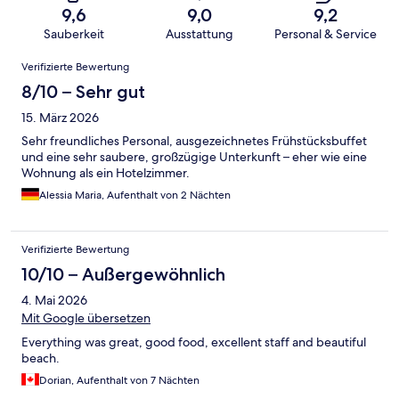
9,6
9,0
9,2
Sauberkeit
Ausstattung
Personal & Service
Bewertungen
Verifizierte Bewertung
8/10 – Sehr gut
15. März 2026
Sehr freundliches Personal, ausgezeichnetes Frühstücksbuffet
und eine sehr saubere, großzügige Unterkunft – eher wie eine
Wohnung als ein Hotelzimmer.
Alessia Maria, Aufenthalt von 2 Nächten
Verifizierte Bewertung
10/10 – Außergewöhnlich
4. Mai 2026
Mit Google übersetzen
Everything was great, good food, excellent staff and beautiful
beach.
Dorian, Aufenthalt von 7 Nächten