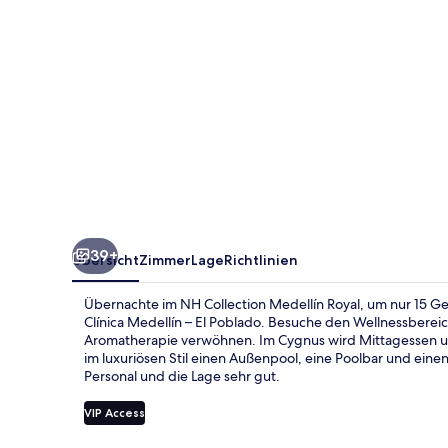
39+
Übersicht
Zimmer
Lage
Richtlinien
Übernachte im NH Collection Medellín Royal, um nur 15 Ge
Clínica Medellín – El Poblado. Besuche den Wellnessbere
Aromatherapie verwöhnen. Im Cygnus wird Mittagessen und
im luxuriösen Stil einen Außenpool, eine Poolbar und eine
Personal und die Lage sehr gut.
VIP Access