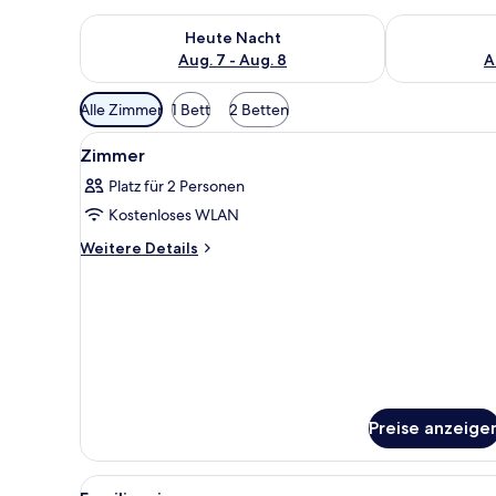
Überprüfe die Verfügbarkeit für heute Nacht, Aug. 7
Überprüfe die
Heute Nacht
Aug. 7 - Aug. 8
A
Verfügbare
Alle Zimmer
1 Bett
2 Betten
Filter
Alle
Ein Hotelzimmer mit einem gro
für
12
Zimmer
Fotos
Zimmer
Platz für 2 Personen
für
Kostenloses WLAN
Zimmer
anzeigen
Weitere
Weitere Details
Details
für
Zimmer
Preise anzeige
Alle
Ein modernes Hotelzimmer mit 
6