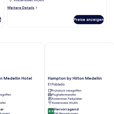
Kostenloses WLAN
Weitere
Weitere Details
Details
für
n
Preise anzeigen
Zimmer
Medellin Hotel
Hampton by Hilton Medellin
Hampton
n Medellin Hotel
Hampton by Hilton Medellin
by
El Poblado
Hilton
Frühstück inbegriffen
Medellin
egriffen
Flughafentransfer
El
Kostenlose Parkplätze
Poblado
nsfer
Kostenloses WLAN
8.8
ar
Hervorragend
8,8
von
rtungen
541 Bewertungen