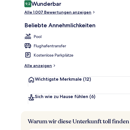
Bewertungen
Wunderbar
9,2
9,2 von 10.
Außenpool, S
Alle 1.007 Bewertungen anzeigen
Beliebte Annehmlichkeiten
Pool
Flughafentransfer
Kostenlose Parkplätze
Alle anzeigen
Wichtigste Merkmale
(12)
Sich wie zu Hause fühlen
(6)
Warum wir diese Unterkunft toll finden