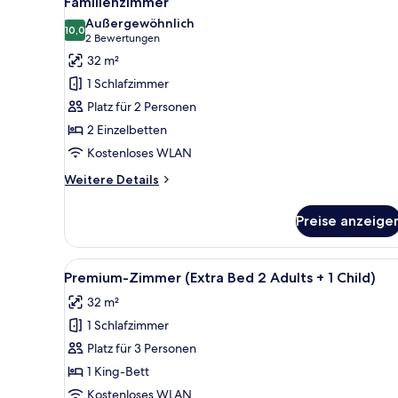
Familienzimmer
Fotos
Außergewöhnlich
für
10,0
10,0 von 10
(2
2 Bewertungen
Familienzimmer
Bewertungen)
32 m²
anzeigen
1 Schlafzimmer
Platz für 2 Personen
2 Einzelbetten
Kostenloses WLAN
Weitere
Weitere Details
Details
für
Preise anzeige
Familienzimmer
Alle
Ein Hotelzimmer mit einem groß
5
Premium-Zimmer (Extra Bed 2 Adults + 1 Child)
Fotos
32 m²
für
1 Schlafzimmer
Premium-
Zimmer
Platz für 3 Personen
(Extra
1 King-Bett
Bed
Kostenloses WLAN