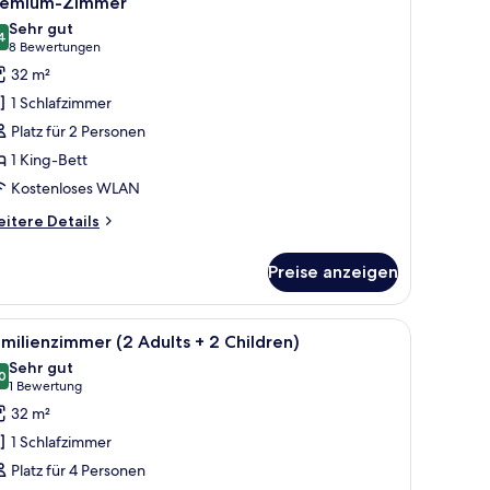
remium-Zimmer
otos
Sehr gut
ür
4
8,4 von 10
(8
8 Bewertungen
remium-
Bewertungen)
32 m²
immer
1 Schlafzimmer
nzeigen
Platz für 2 Personen
1 King-Bett
Kostenloses WLAN
itere
itere Details
tails
r
Preise anzeigen
emium-
immer
tadt durch ein großes Fenster.
roßen Bett, einem roten Sessel, einem Schreibtisch und einem Fernseher.
le
Ein modernes Hotelzimmer mit zwei Betten, e
6
milienzimmer (2 Adults + 2 Children)
otos
Sehr gut
ür
0
8,0 von 10
(1
1 Bewertung
amilienzimmer
Bewertung)
32 m²
2
1 Schlafzimmer
dults
Platz für 4 Personen