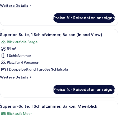
(Spa)
Weitere
Weitere Details
anzeigen
Details
für
Preise für Reisedaten anzeigen
Superior-
Suite,
1
Alle
Ein modernes Wohnzimmer mit einer Co
7
Schlafzimmer
Superior-Suite, 1 Schlafzimmer, Balkon (Inland View)
Fotos
(Spa)
Blick auf die Berge
für
59 m²
Superior-
Suite,
1 Schlafzimmer
1
Platz für 4 Personen
Schlafzimmer,
1 Doppelbett und 1 großes Schlafsofa
Balkon
Weitere
Weitere Details
(Inland
Details
View)
für
Preise für Reisedaten anzeigen
Superior-
anzeigen
Suite,
1
Alle
Ein Hotelzimmer mit Bett, Tisch mit S
8
Schlafzimmer,
Superior-Suite, 1 Schlafzimmer, Balkon, Meerblick
Fotos
Balkon
Blick aufs Meer
(Inland
für