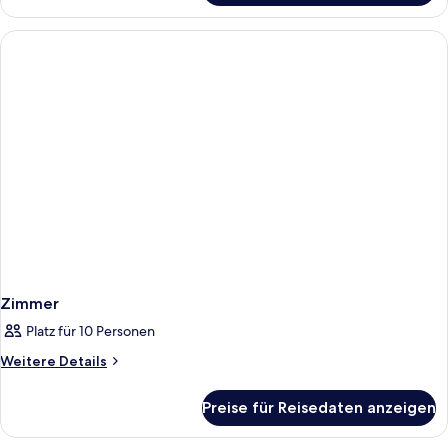
Suite,
2 Schlafzimmer,
Balkon
Zimmer
Platz für 10 Personen
Weitere
Weitere Details
Details
für
Preise für Reisedaten anzeigen
Zimmer