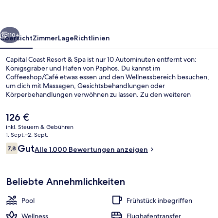
Spa
rück
Weiter
110+
Übersicht
Zimmer
Lage
Richtlinien
Capital Coast Resort & Spa ist nur 10 Autominuten entfernt von:
Königsgräber und Hafen von Paphos. Du kannst im
Coffeeshop/Café etwas essen und den Wellnessbereich besuchen,
um dich mit Massagen, Gesichtsbehandlungen oder
Körperbehandlungen verwöhnen zu lassen. Zu den weiteren
Highlights gehören ein Innenpool, ein Außenpool und eine Poolbar.
Der
126 €
aktuelle
inkl. Steuern & Gebühren
Preis
1. Sept.–2. Sept.
Innenpool, Außenpool, Sonnenschirme
beträgt
Bewertungen
Gut
7,8
Alle 1.000 Bewertungen anzeigen
126 €.
7,8 von 10.
Beliebte Annehmlichkeiten
Pool
Frühstück inbegriffen
Wellness
Flughafentransfer