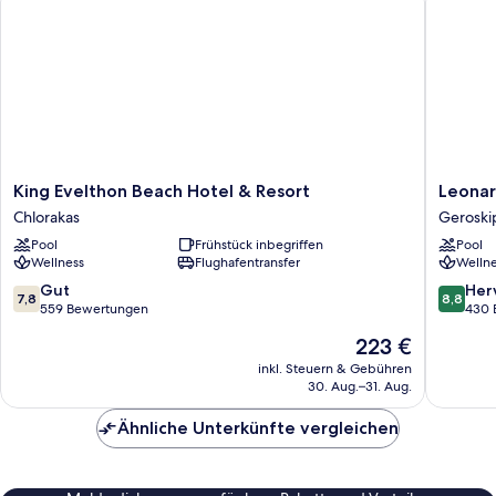
King
Leonard
King Evelthon Beach Hotel & Resort
Leonar
Evelthon
Plaza
Chlorakas
Geroski
Beach
Cypria
Pool
Frühstück inbegriffen
Pool
Hotel
Maris
Wellness
Flughafentransfer
Wellne
&
Beach
Resort
Hotel
7.8
8.8
Gut
Her
7,8
8,8
Chlorakas
&
von
von
559 Bewertungen
430 
Spa
10,
10,
Der
223 €
Geroski
Gut,
Hervorr
Preis
559
430
inkl. Steuern & Gebühren
beträgt
30. Aug.–31. Aug.
Bewertungen
Bewert
223 €
Ähnliche Unterkünfte vergleichen