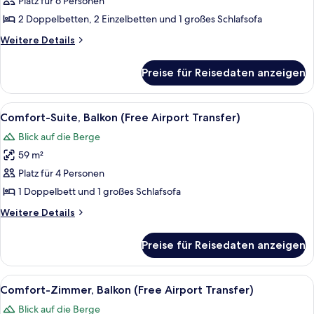
Platz für 6 Personen
Meerblick
2 Doppelbetten, 2 Einzelbetten und 1 großes Schlafsofa
anzeigen
Weitere
Weitere Details
Details
für
Preise für Reisedaten anzeigen
Suite,
3 Schlafzimmer,
Balkon,
Alle
Ein Hotelzimmer mit einem Bett, zwei
7
Meerblick
Comfort-Suite, Balkon (Free Airport Transfer)
Fotos
Blick auf die Berge
für
59 m²
Comfort-
Suite,
Platz für 4 Personen
Balkon
1 Doppelbett und 1 großes Schlafsofa
(Free
Weitere
Weitere Details
Airport
Details
Transfer)
für
Preise für Reisedaten anzeigen
Comfort-
anzeigen
Suite,
Balkon
Alle
Ein Hotelzimmer mit einem Bett, ein
4
(Free
Comfort-Zimmer, Balkon (Free Airport Transfer)
Fotos
Airport
Blick auf die Berge
Transfer)