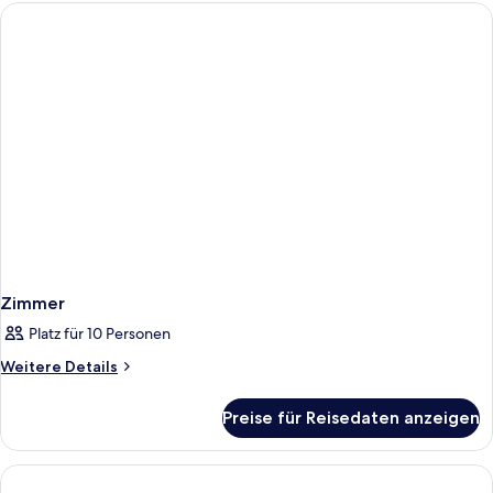
Zimmer
Platz für 10 Personen
Weitere
Weitere Details
Details
für
Preise für Reisedaten anzeigen
Zimmer