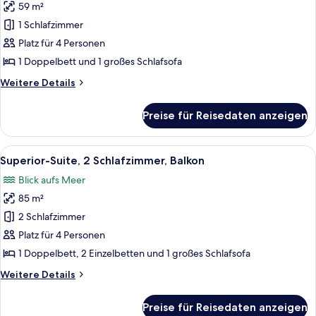
View)
59 m²
Superior-
Suite,
1 Schlafzimmer
1
Platz für 4 Personen
Schlafzimmer,
1 Doppelbett und 1 großes Schlafsofa
Balkon,
Weitere
Weitere Details
Meerblick
Details
anzeigen
für
Preise für Reisedaten anzeigen
Superior-
Suite,
1
Alle
Ein modernes Hotelzimmer mit Essber
9
Schlafzimmer,
Superior-Suite, 2 Schlafzimmer, Balkon
Fotos
Balkon,
Blick aufs Meer
Meerblick
für
85 m²
Superior-
Suite,
2 Schlafzimmer
2 Schlafzimmer,
Platz für 4 Personen
Balkon
1 Doppelbett, 2 Einzelbetten und 1 großes Schlafsofa
anzeigen
Weitere
Weitere Details
Details
für
Preise für Reisedaten anzeigen
Superior-