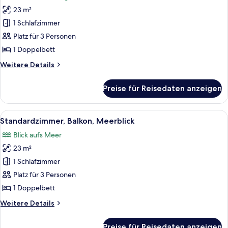
für
23 m²
Comfort-
Zimmer,
1 Schlafzimmer
Balkon
Platz für 3 Personen
(Free
1 Doppelbett
Airport
Weitere
Weitere Details
Transfer)
Details
anzeigen
für
Preise für Reisedaten anzeigen
Comfort-
Zimmer,
Balkon
Alle
Ein Hotelzimmer mit Bett, Tisch mit S
5
(Free
Standardzimmer, Balkon, Meerblick
Fotos
Airport
Blick aufs Meer
Transfer)
für
23 m²
Standardzimmer,
Balkon,
1 Schlafzimmer
Meerblick
Platz für 3 Personen
anzeigen
1 Doppelbett
Weitere
Weitere Details
Details
für
Preise für Reisedaten anzeigen