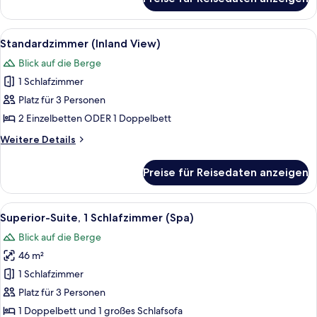
Standardzimmer,
Balkon,
Meerblick
Alle
Ein modernes Hotelzimmer mit einem 
5
Standardzimmer (Inland View)
Fotos
Blick auf die Berge
für
1 Schlafzimmer
Standardzimmer
(Inland
Platz für 3 Personen
View)
2 Einzelbetten ODER 1 Doppelbett
anzeigen
Weitere
Weitere Details
Details
für
Preise für Reisedaten anzeigen
Standardzimmer
(Inland
View)
Alle
Ein Hotel mit mehreren Balkonen, Au
6
Superior-Suite, 1 Schlafzimmer (Spa)
Fotos
Blick auf die Berge
für
46 m²
Superior-
Suite,
1 Schlafzimmer
1
Platz für 3 Personen
Schlafzimmer
1 Doppelbett und 1 großes Schlafsofa