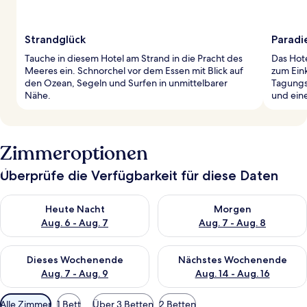
Strandglück
Paradi
Tauche in diesem Hotel am Strand in die Pracht des
Das Hote
Meeres ein. Schnorchel vor dem Essen mit Blick auf
zum Ein
den Ozean, Segeln und Surfen in unmittelbarer
Tagungs
Nähe.
und eine
Zimmeroptionen
Überprüfe die Verfügbarkeit für diese Daten
Überprüfe die Verfügbarkeit für heute Nacht, Aug. 6 - Aug. 7.
Überprüfe die Verfügbarkeit f
Heute Nacht
Morgen
Aug. 6 - Aug. 7
Aug. 7 - Aug. 8
Überprüfe die Verfügbarkeit für dieses Wochenende, Aug. 7 - 
Überprüfe die Verfügbarkeit f
Dieses Wochenende
Nächstes Wochenende
Aug. 7 - Aug. 9
Aug. 14 - Aug. 16
Verfügbare
Alle Zimmer
1 Bett
Über 3 Betten
2 Betten