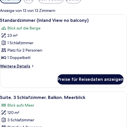
Filter
für
Anzeige von 13 von 13 Zimmern
Zimmer
Alle
Ein Hotelzimmer mit einem Bett, zwei
5
Standardzimmer (Inland View no balcony)
Fotos
Blick auf die Berge
für
23 m²
Standardzimmer
(Inland
1 Schlafzimmer
View
Platz für 2 Personen
no
1 Doppelbett
balcony)
Weitere
Weitere Details
anzeigen
Details
für
Preise für Reisedaten anzeigen
Standardzimmer
(Inland
View
Alle
Ein modernes Schlafzimmer mit Bett, 
14
no
Suite, 3 Schlafzimmer, Balkon, Meerblick
Fotos
balcony)
Blick aufs Meer
für
120 m²
Suite,
3 Schlafzimmer,
3 Schlafzimmer
Balkon,