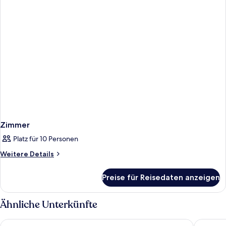
Zimmer
Platz für 10 Personen
Weitere
Weitere Details
Details
für
Preise für Reisedaten anzeigen
Zimmer
Ähnliche Unterkünfte
King Evelthon Beach Hotel & Resort
Leonardo