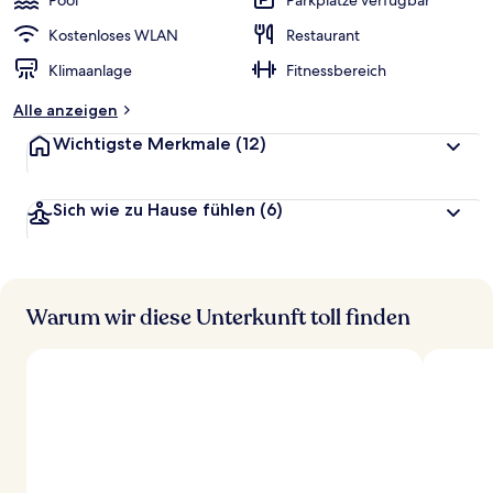
Pool
Parkplätze verfügbar
e
r
Kostenloses WLAN
Restaurant
t
Klimaanlage
Fitnessbereich
e
t
Alle anzeigen
Wichtigste Merkmale
(12)
Sich wie zu Hause fühlen
(6)
Warum wir diese Unterkunft toll finden