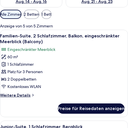
Aug. 14 - Aug. 16
Aug. 21 - Aug. 23
Verfügbare
Alle Zimmer
2 Betten
1 Bett
Filter
für
Anzeige von 5 von 5 Zimmern
Zimmer
Alle
Ein modernes Wohnzimmer mit einer Co
5
Familien-Suite, 2 Schlafzimmer, Balkon, eingeschränkter
Fotos
Meerblick (Balcony)
für
Eingeschränkter Meerblick
Familien-
60 m²
Suite,
1 Schlafzimmer
2 Schlafzimmer,
Balkon,
Platz für 3 Personen
eingeschränkter
2 Doppelbetten
Meerblick
Kostenloses WLAN
(Balcony)
Weitere
Weitere Details
anzeigen
Details
für
Preise für Reisedaten anzeigen
Familien-
Suite,
2 Schlafzimmer,
Alle
Ein ordentlich eingerichtetes Schlaf
5
Balkon,
Junior-Suite, 1 Schlafzimmer, Bergblick