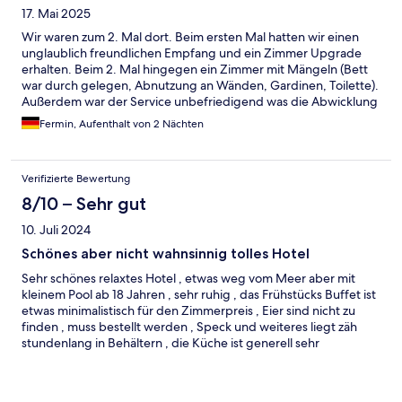
17. Mai 2025
Wir waren zum 2. Mal dort. Beim ersten Mal hatten wir einen
unglaublich freundlichen Empfang und ein Zimmer Upgrade
erhalten. Beim 2. Mal hingegen ein Zimmer mit Mängeln (Bett
war durch gelegen, Abnutzung an Wänden, Gardinen, Toilette).
Außerdem war der Service unbefriedigend was die Abwicklung
des Room Services anging.
Fermin, Aufenthalt von 2 Nächten
Verifizierte Bewertung
8/10 – Sehr gut
10. Juli 2024
Schönes aber nicht wahnsinnig tolles Hotel
Sehr schönes relaxtes Hotel , etwas weg vom Meer aber mit
kleinem Pool ab 18 Jahren , sehr ruhig , das Frühstücks Buffet ist
etwas minimalistisch für den Zimmerpreis , Eier sind nicht zu
finden , muss bestellt werden , Speck und weiteres liegt zäh
stundenlang in Behältern , die Küche ist generell sehr
uninspiriert, etwas Basic , ungewürzt , Super ist der Shuttle
Service free , und die Fahrer , die Experience Helfer sind auch
top , zu empfehlen weil viel entspannter als in Barcelona zu