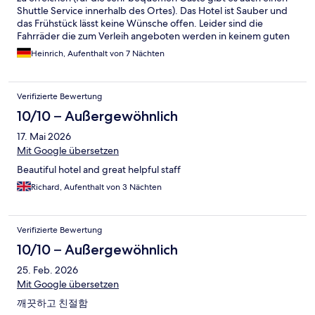
ruhig in einem Neubaugebiet. Es gibt nur ein Supermarkt und
Shuttle Service innerhalb des Ortes). Das Hotel ist Sauber und
sonst nichts!
das Frühstück lässt keine Wünsche offen. Leider sind die
Fahrräder die zum Verleih angeboten werden in keinem guten
Zustand. Musste beim leihen sogar ein weiteres wählen, das
Heinrich, Aufenthalt von 7 Nächten
dann leider auch nicht ganz fahrtüchtig war (hinteres Rad
verbogen und schleift/bremst somit am Gestell, Ketten nicht
geölt & somit keine vernünftige schaltung möglich). Dazu
Verifizierte Bewertung
kommt das mir leider beim Parken des Rades der Sitz gestohlen
wurde. Dafür kann das Hotel natürlich nichts. Allerdings war das
10/10 – Außergewöhnlich
Verhalten des Supervisors (im Gegensatz zu seinen
17. Mai 2026
Mitarbeitern) nicht besonders Gastfreundlich. Er war leider
nicht eigenständig daran interessiert mit seinem Gast über das
Mit Google übersetzen
Geschehen, Wohlbefinden & sich über den Zustand der Räder
Beautiful hotel and great helpful staff
zu vergewissern. Mir wurde immer wieder gesagt das ich den
Sitz zahlen müsste & mehrmals versichert das die Räder
Richard, Aufenthalt von 3 Nächten
gewartet werden ( wobei die freundliche Mitarbeiterin beim
Verleih selbst sah das alle noch vorhandenen Fahrräder, in einem
nicht gutem Zustand waren) Als Gast geht es mir persönlich
Verifizierte Bewertung
nicht um die 20-30€ die soein Sitz kostet. Es wäre angebracht
10/10 – Außergewöhnlich
gewesen sich um den Gast zu kümmern. Stattdessen den Gast,
der über eine Stunde bei 35 grad mit Kreislaufproblemen &
25. Feb. 2026
schmerzendem Fuß das Rad zum Hotel Show zu belehren. Zum
Mit Google übersetzen
Schluss ein „Thank you for your time“ war nicht besonders nett.
깨끗하고 친절함