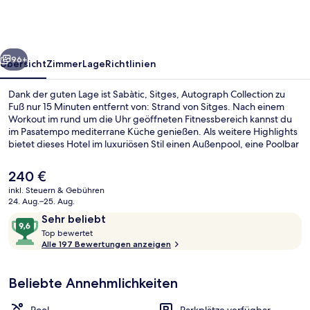
Collection
rück
Weiter
96+
Übersicht
Zimmer
Lage
Richtlinien
Dank der guten Lage ist Sabàtic, Sitges, Autograph Collection zu
Fuß nur 15 Minuten entfernt von: Strand von Sitges. Nach einem
Workout im rund um die Uhr geöffneten Fitnessbereich kannst du
im Pasatempo mediterrane Küche genießen. Als weitere Highlights
bietet dieses Hotel im luxuriösen Stil einen Außenpool, eine Poolbar
und ein Kinderbecken. Andere Reisende haben viel Gutes über das
hilfsbereite Personal zu berichten.
Der
240 €
aktuelle
inkl. Steuern & Gebühren
Preis
24. Aug.–25. Aug.
Außenpool, Sonnenschirme, Liegestüh
beträgt
Bewertungen
9,6
Sehr beliebt
240 €.
T
von
Top bewertet
o
Alle 197 Bewertungen anzeigen
10,
p
Sehr
beliebt
Beliebte Annehmlichkeiten
b
e
w