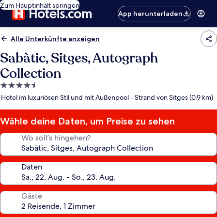
Zum Hauptinhalt springen
App herunterladen
Alle Unterkünfte anzeigen
Sabàtic, Sitges, Autograph
Collection
4.5-
Sterne-
Hotel im luxuriösen Stil und mit Außenpool - Strand von Sitges (0,9 km)
Unterkunft
Wähle deine Daten, um Preise zu sehen
Wo soll’s hingehen?
Daten
Gäste