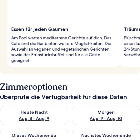
Essen für jeden Gaumen
Träume
Am Pool warten mediterrane Gerichte auf dich. Das
Plüschm
Café und die Bar bieten weitere Möglichkeiten. Die
einen l
Auswahl an veganen und vegetarischen Gerichten
24-Stun
sowie das Frühstücksbuffet sind für alle Gäste
Verwöh
geeignet.
Zimmeroptionen
Überprüfe die Verfügbarkeit für diese Daten
Überprüfe die Verfügbarkeit für heute Nacht, Aug. 8 - Aug. 9.
Überprüfe die Verfügbarkeit f
Heute Nacht
Morgen
Aug. 8 - Aug. 9
Aug. 9 - Aug. 10
Überprüfe die Verfügbarkeit für dieses Wochenende, Aug. 14 -
Überprüfe die Verfügbarkeit f
Dieses Wochenende
Nächstes Wochenende