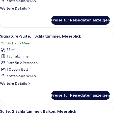
Kostenloses WLAN
Meerblick
Weitere
Weitere Details
anzeigen
Details
für
Preise für Reisedaten anzeigen
Deluxe-
Suite,
1
Alle
Ein modernes Hotelzimmer mit einer Cou
5
Schlafzimmer,
Signature-Suite, 1 Schlafzimmer, Meerblick
Fotos
eingeschränkter
Blick aufs Meer
Meerblick
für
55 m²
Signature-
Suite,
1 Schlafzimmer
1
Platz für 2 Personen
Schlafzimmer,
1 Queen-Bett
Meerblick
Kostenloses WLAN
anzeigen
Weitere
Weitere Details
Details
für
Preise für Reisedaten anzeigen
Signature-
Suite,
1
Alle
Ein modernes Wohnzimmer mit einer C
5
Schlafzimmer,
Suite, 2 Schlafzimmer, Balkon, Meerblick