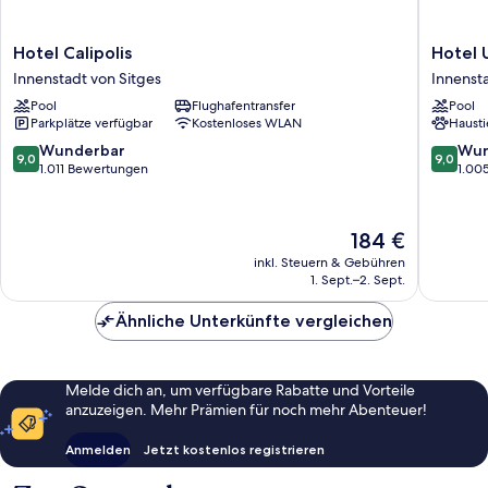
Hotel
Hotel
Hotel Calipolis
Hotel 
Calipolis
URH
Innenstadt von Sitges
Innensta
Innenstadt
Sitges
Pool
Flughafentransfer
Pool
von
Playa
Parkplätze verfügbar
Kostenloses WLAN
Hausti
Sitges
Innenst
von
9.0
9.0
Wunderbar
Wun
9,0
9,0
Sitges
von
von
1.011 Bewertungen
1.00
10,
10,
Wunderbar,
Wunder
1.011
1.005
Der
184 €
Bewertungen
Bewert
Preis
inkl. Steuern & Gebühren
beträgt
1. Sept.–2. Sept.
184 €
Ähnliche Unterkünfte vergleichen
Melde dich an, um verfügbare Rabatte und Vorteile
anzuzeigen. Mehr Prämien für noch mehr Abenteuer!
Anmelden
Jetzt kostenlos registrieren