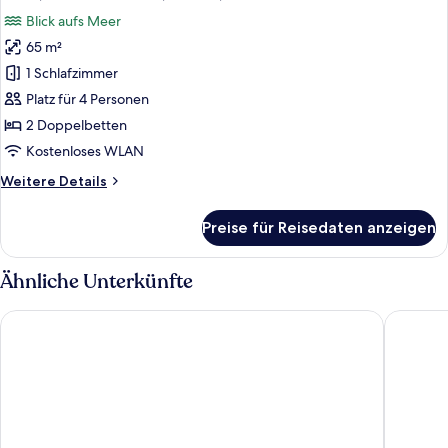
Fotos
Meerblick
Blick aufs Meer
für
65 m²
Suite,
2 Schlafzimmer,
1 Schlafzimmer
Balkon,
Platz für 4 Personen
Meerblick
2 Doppelbetten
anzeigen
Kostenloses WLAN
Weitere
Weitere Details
Details
für
Preise für Reisedaten anzeigen
Suite,
2 Schlafzimmer,
Balkon,
Ähnliche Unterkünfte
Meerblick
Hotel Calipolis
Hotel UR