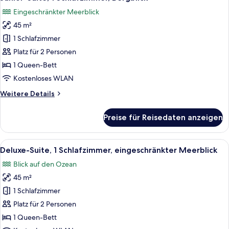
Fotos
eingeschränkter
Eingeschränkter Meerblick
Meerblick
für
(Balcony)
45 m²
Junior-
Suite,
1 Schlafzimmer
1
Platz für 2 Personen
Schlafzimmer,
1 Queen-Bett
Bergblick
Kostenloses WLAN
anzeigen
Weitere
Weitere Details
Details
für
Preise für Reisedaten anzeigen
Junior-
Suite,
1
Alle
Ein modernes Hotelzimmer mit einer Co
5
Schlafzimmer,
Deluxe-Suite, 1 Schlafzimmer, eingeschränkter Meerblick
Fotos
Bergblick
Blick auf den Ozean
für
45 m²
Deluxe-
Suite,
1 Schlafzimmer
1
Platz für 2 Personen
Schlafzimmer,
1 Queen-Bett
eingeschränkter