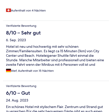
bleiben, es wurden da Leute vor unseren Augen beraubt
….besser in Sitges 🙏
Aufenthalt von 4 Nächten
Verifizierte Bewertung
8/10 – Sehr gut
6. Sep. 2023
Hotel ist neu und hochwertig mit sehr schönen
Zimmer/Familiensuiten. Es liegt ca 15 Minuten (1km) von City
Center und Beach. Hoteleigener Shuttle fährt einmal die
Stunde. Manche Mitarbeiter sind professionell und bieten eine
zweite Fahrt wenn der Minibus mit 6 Personen voll ist und
andere sagen einfach nein. Shuttle fährt nur einmal/Stunde. Es
Atef, Aufenthalt von 15 Nächten
gibt ein großes Adults-only Pool ( ab 14 Jahre) und ein kleines
Familienpool, was eher ein Planschbecken ist. ( 0,5m-0,85 m).
Wie sollen hier Kinder, die schwimmen können, drin
Verifizierte Bewertung
schwimmen? On top ist es umgeben von Gebüsch voll mit
Mücken und Wespen! Absolutes No-Go zumal Familien viel
6/10 – Gut
mehr bezahlen für Unterkunft und Verpflegung. Frühstück ist
24. Aug. 2023
sehr gut aber die Küche hat Nachholbedarf. Sie kochen sehr
fettig u.a. Pommes triefen vor Öl - das darf in so einem Haus
Ein schönes Hotel mit stylischem Flair. Zentrum und Strand gut
nicht sein, zumal das Restaurant teuer ist. Das Hotel liegt sehr
zu erreichen (für die sehr bequemen Gäste gibt es auch einen