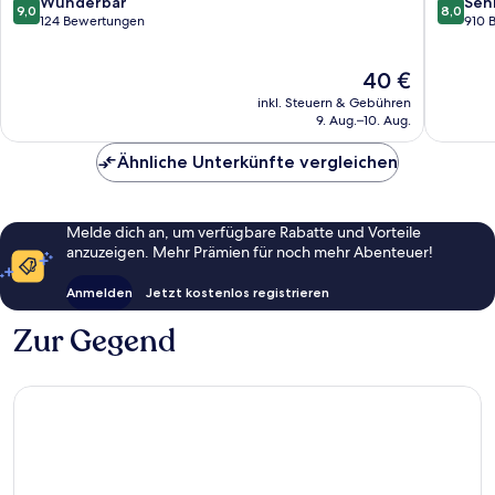
9.0
8.0
Wunderbar
Seh
9,0
8,0
Ipoh
von
von
124 Bewertungen
910 
10,
10,
Wunderbar,
Sehr
Der
40 €
124
gut,
Preis
Bewertungen
910
inkl. Steuern & Gebühren
beträgt
Bewert
9. Aug.–10. Aug.
40 €
Ähnliche Unterkünfte vergleichen
Melde dich an, um verfügbare Rabatte und Vorteile
anzuzeigen. Mehr Prämien für noch mehr Abenteuer!
Anmelden
Jetzt kostenlos registrieren
Zur Gegend