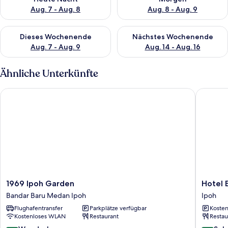
Aug. 7 - Aug. 8
Aug. 8 - Aug. 9
Überprüfe die Verfügbarkeit für dieses Wochenende, Aug. 7 - 
Überprüfe die Verfügbarkeit f
Dieses Wochenende
Nächstes Wochenende
Aug. 7 - Aug. 9
Aug. 14 - Aug. 16
Ähnliche Unterkünfte
1969 Ipoh Garden
Hotel Ex
1969
Hotel
1969 Ipoh Garden
Hotel E
Ipoh
Excelsio
Bandar Baru Medan Ipoh
Ipoh
Garden
Ipoh
Flughafentransfer
Parkplätze verfügbar
Kosten
Bandar
Kostenloses WLAN
Restaurant
Restau
Baru
Medan