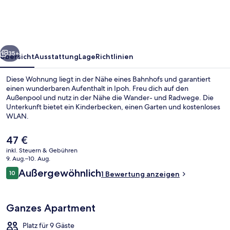
Ipoh
w
Waterpark
rück
Weiter
35+
Übersicht
Ausstattung
Lage
Richtlinien
Diese Wohnung liegt in der Nähe eines Bahnhofs und garantiert
einen wunderbaren Aufenthalt in Ipoh. Freu dich auf den
Außenpool und nutz in der Nähe die Wander- und Radwege. Die
Unterkunft bietet ein Kinderbecken, einen Garten und kostenloses
WLAN.
Der
47 €
aktuelle
inkl. Steuern & Gebühren
Preis
9. Aug.–10. Aug.
Außenpool
beträgt
Bewertungen
Außergewöhnlich
10
1 Bewertung anzeigen
47 €.
10 von 10.
Ganzes Apartment
Platz für 9 Gäste