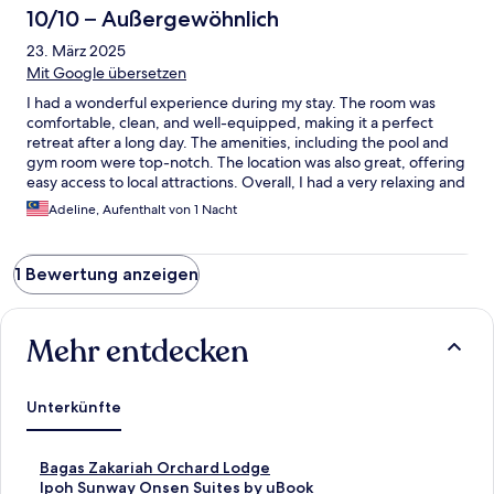
10/10 – Außergewöhnlich
23. März 2025
Mit Google übersetzen
I had a wonderful experience during my stay. The room was
comfortable, clean, and well-equipped, making it a perfect
retreat after a long day. The amenities, including the pool and
gym room were top-notch. The location was also great, offering
easy access to local attractions. Overall, I had a very relaxing and
enjoyable time, and I would definitely recommend this place to
Adeline, Aufenthalt von 1 Nacht
others.
1 Bewertung anzeigen
Mehr entdecken
Unterkünfte
L
Bagas Zakariah Orchard Lodge
i
L
Ipoh Sunway Onsen Suites by uBook