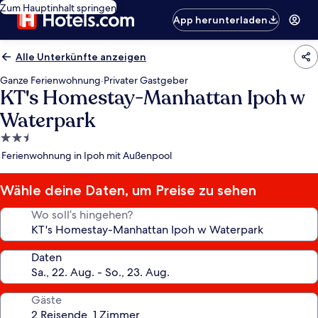
Zum Hauptinhalt springen
App herunterladen
Alle Unterkünfte anzeigen
Ganze Ferienwohnung
·
Privater Gastgeber
KT's Homestay-Manhattan Ipoh w
Waterpark
2.5-
Sterne-
Ferienwohnung in Ipoh mit Außenpool
Unterkunft
Wähle deine Daten, um Preise zu sehen
Wo soll’s hingehen?
Daten
Gäste