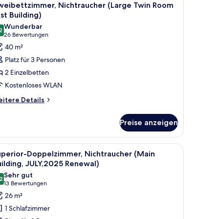
ilding)
6
weibettzimmer, Nichtraucher (Large Twin Room
otos
st Building)
ür
Wunderbar
2
weibettzimmer,
9,2 von 10
(26
26 Bewertungen
ichtraucher
Bewertungen)
40 m²
Large
Platz für 3 Personen
win
2 Einzelbetten
oom
Kostenloses WLAN
ast
itere
uilding)
itere Details
tails
nzeigen
r
Preise anzeigen
eibettzimmer,
chtraucher
arge
 und einem Fernseher.
r Sitzecke, einem Schreibtisch und einem großen Spiegel.
le
Superior-Doppelzimmer, Nichtraucher (Main 
4
in
uperior-Doppelzimmer, Nichtraucher (Main
otos
oom
ilding, JULY,2025 Renewal)
st
ür
Sehr gut
ilding)
2
uperior-
8,2 von 10
(13
13 Bewertungen
oppelzimmer,
Bewertungen)
26 m²
ichtraucher
1 Schlafzimmer
Main