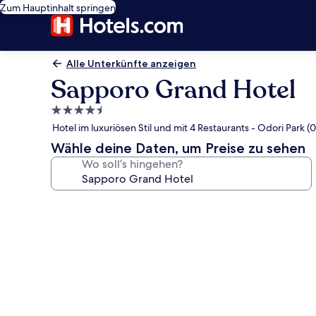
Zum Hauptinhalt springen
Alle Unterkünfte anzeigen
Sapporo Grand Hotel
4.5-
Sterne-
Hotel im luxuriösen Stil und mit 4 Restaurants - Odori Park (
Unterkunft
Wähle deine Daten, um Preise zu sehen
Wo soll’s hingehen?
Fotogalerie
von
Sapporo
Grand
Hotel