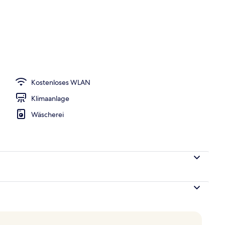
s; Frühstück, Mittagessen und Abendessen werden serviert
Kostenloses WLAN
Klimaanlage
Wäscherei