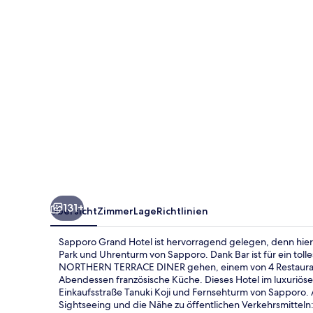
131+
Übersicht
Zimmer
Lage
Richtlinien
Sapporo Grand Hotel ist hervorragend gelegen, denn hie
Park und Uhrenturm von Sapporo. Dank Bar ist für ein tol
NORTHERN TERRACE DINER gehen, einem von 4 Restaurants
Abendessen französische Küche. Dieses Hotel im luxuriöse
Einkaufsstraße Tanuki Koji und Fernsehturm von Sapporo.
Sightseeing und die Nähe zu öffentlichen Verkehrsmitteln: 