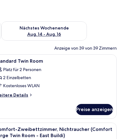
es Wochenende, Aug. 7 - Aug. 9.
Überprüfe die Verfügbarkeit für nächstes Wochenende, Aug. 1
Nächstes Wochenende
Aug. 14 - Aug. 16
Anzeige von 39 von 39 Zimmern
btisch und Spiegel.
le
Ein Hotelzimmer mit zwei Betten, einem Nach
1
tandard Twin Room
otos
Platz für 2 Personen
ür
2 Einzelbetten
tandard
win
Kostenloses WLAN
oom
itere
itere Details
nzeigen
tails
r
Preise anzeigen
andard
in
oom
nkelungsvorhänge, kostenloses WLAN
m Nachttisch und einem an der Wand befestigten Luftreiniger.
le
Ein Hotelzimmer mit einem Bett, einem Nachtt
4
omfort-Zweibettzimmer, Nichtraucher (Comfort
otos
rge Twin Room - East Buildi)