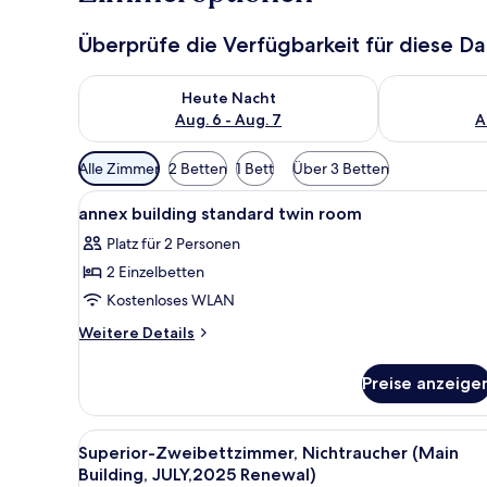
Überprüfe die Verfügbarkeit für diese D
Überprüfe die Verfügbarkeit für heute Nacht, Aug. 6
Überprüfe die
Heute Nacht
Aug. 6 - Aug. 7
A
Verfügbare
Alle Zimmer
2 Betten
1 Bett
Über 3 Betten
Filter
Alle
Daunenbettdecken, Verdunke
für
4
annex building standard twin room
Fotos
Zimmer
Platz für 2 Personen
für
2 Einzelbetten
annex
building
Kostenloses WLAN
standard
Weitere
Weitere Details
twin
Details
für
room
Preise anzeige
annex
anzeigen
building
standard
Alle
Superior-Zweibettzimmer, Nic
4
twin
Superior-Zweibettzimmer, Nichtraucher (Main
Fotos
room
Building, JULY,2025 Renewal)