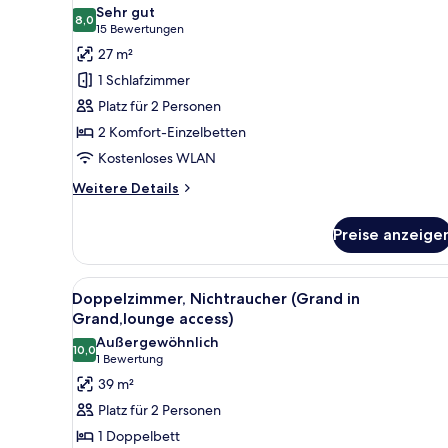
für
Sehr gut
8,0
Superior-
8,0 von 10
(15
15 Bewertungen
Zweibettzimmer,
Bewertungen)
27 m²
Nichtraucher
1 Schlafzimmer
(Main
Platz für 2 Personen
Building,
2 Komfort-Einzelbetten
JULY,2025
Kostenloses WLAN
Renewal)
anzeigen
Weitere
Weitere Details
Details
für
Preise anzeige
Superior-
Zweibettzimmer,
Nichtraucher
Alle
Doppelzimmer, Nichtraucher (
7
(Main
Doppelzimmer, Nichtraucher (Grand in
Fotos
Building,
Grand,lounge access)
JULY,2025
für
Außergewöhnlich
Renewal)
10,0
Doppelzimmer,
10,0 von 10
(1
1 Bewertung
Nichtraucher
Bewertung)
39 m²
(Grand
Platz für 2 Personen
in
1 Doppelbett