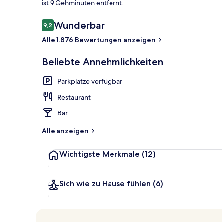
ist 9 Gehminuten entfernt.
Bewertungen
Wunderbar
9,2
9,2 von 10.
4 Restaurant
Alle 1.876 Bewertungen anzeigen
Beliebte Annehmlichkeiten
Parkplätze verfügbar
Restaurant
Bar
Alle anzeigen
Wichtigste Merkmale
(12)
Sich wie zu Hause fühlen
(6)