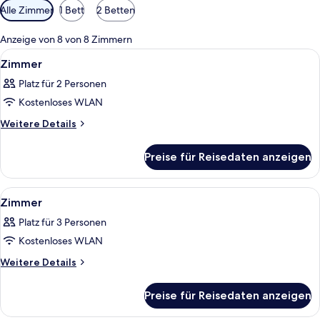
Verfügbare
Alle Zimmer
1 Bett
2 Betten
Filter
für
Anzeige von 8 von 8 Zimmern
Zimmer
Alle
Ein Hotelzimmer mit einem großen Bet
6
Zimmer
Fotos
Platz für 2 Personen
für
Kostenloses WLAN
Zimmer
anzeigen
Weitere
Weitere Details
Details
für
Preise für Reisedaten anzeigen
Zimmer
Alle
Ein Hotelzimmer mit Bett, Fernseher, S
4
Zimmer
Fotos
Platz für 3 Personen
für
Kostenloses WLAN
Zimmer
anzeigen
Weitere
Weitere Details
Details
für
Preise für Reisedaten anzeigen
Zimmer