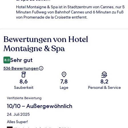
Hotel Montaigne & Spa ist in Stadtzentrum von Cannes, nur 5
Minuten Fußweg von Bahnhof Cannes und 6 Minuten zu Fuß
von Promenade de la Croisette entfernt.
Bewertungen von Hotel
Bewertungen
Montaigne & Spa
Sehr gut
8,0
536 Bewertungen
8,6
7,8
8,2
Sauberkeit
Lage
Personal & Service
Bewertungen
Verifizierte Bewertung
10/10 – Außergewöhnlich
24. Juli 2025
Alles Super!