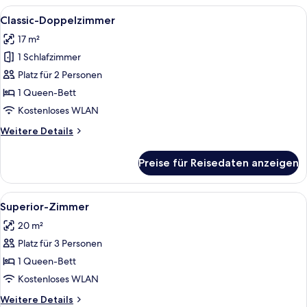
Alle
Ein Hotelzimmer mit Bett, Nachttische
5
Classic-Doppelzimmer
Fotos
17 m²
für
1 Schlafzimmer
Classic-
Doppelzimmer
Platz für 2 Personen
anzeigen
1 Queen-Bett
Kostenloses WLAN
Weitere
Weitere Details
Details
für
Preise für Reisedaten anzeigen
Classic-
Doppelzimmer
Alle
Ein Hotelzimmer mit einem großen Bet
5
Superior-Zimmer
Fotos
20 m²
für
Platz für 3 Personen
Superior-
Zimmer
1 Queen-Bett
anzeigen
Kostenloses WLAN
Weitere
Weitere Details