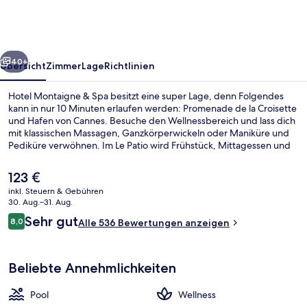
Spa
rück
Weiter
40+
Übersicht
Zimmer
Lage
Richtlinien
Hotel Montaigne & Spa besitzt eine super Lage, denn Folgendes
kann in nur 10 Minuten erlaufen werden: Promenade de la Croisette
und Hafen von Cannes. Besuche den Wellnessbereich und lass dich
mit klassischen Massagen, Ganzkörperwickeln oder Maniküre und
Pediküre verwöhnen. Im Le Patio wird Frühstück, Mittagessen und
Abendessen serviert.Weitere Highlights sind ein Innenpool, eine
Bar/Lounge und Fitnessmöglichkeiten.
Der
123 €
aktuelle
inkl. Steuern & Gebühren
Preis
30. Aug.–31. Aug.
Behandlungsräume für Paare, Türki
beträgt
Bewertungen
Sehr gut
8,0
Alle 536 Bewertungen anzeigen
123 €.
8,0 von 10.
Beliebte Annehmlichkeiten
Pool
Wellness