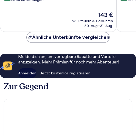
Cannes
10,
10,
Sehr
Sehr
Der
143 €
gut,
gut,
Preis
inkl. Steuern & Gebühren
1.003
753
beträgt
30. Aug.–31. Aug.
Bewertungen
Bewert
143 €
Ähnliche Unterkünfte vergleichen
Melde dich an, um verfügbare Rabatte und Vorteile
anzuzeigen. Mehr Prämien für noch mehr Abenteuer!
Anmelden
Jetzt kostenlos registrieren
Zur Gegend