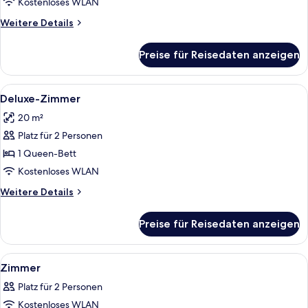
anzeigen
Kostenloses WLAN
Weitere
Weitere Details
Details
für
Preise für Reisedaten anzeigen
Junior-
Suite
Alle
Ein Hotelzimmer mit einem großen Bet
6
Deluxe-Zimmer
Fotos
20 m²
für
Platz für 2 Personen
Deluxe-
Zimmer
1 Queen-Bett
anzeigen
Kostenloses WLAN
Weitere
Weitere Details
Details
für
Preise für Reisedaten anzeigen
Deluxe-
Zimmer
Alle
Ein Hotelzimmer mit Bett, Nachttisch, S
6
Zimmer
Fotos
Platz für 2 Personen
für
Kostenloses WLAN
Zimmer