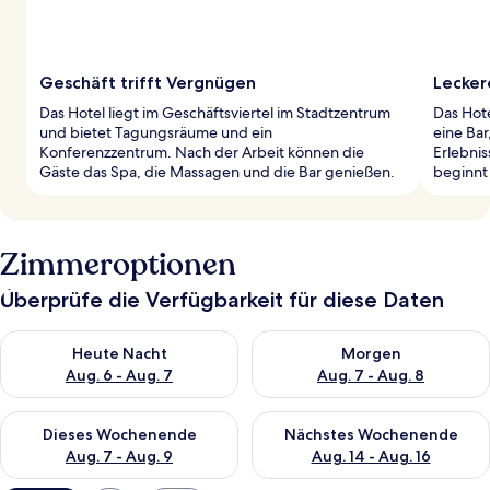
Geschäft trifft Vergnügen
Lecker
Das Hotel liegt im Geschäftsviertel im Stadtzentrum
Das Hote
und bietet Tagungsräume und ein
eine Bar
Konferenzzentrum. Nach der Arbeit können die
Erlebnis
Gäste das Spa, die Massagen und die Bar genießen.
beginnt 
Zimmeroptionen
Überprüfe die Verfügbarkeit für diese Daten
Überprüfe die Verfügbarkeit für heute Nacht, Aug. 6 - Aug. 7.
Überprüfe die Verfügbarkeit f
Heute Nacht
Morgen
Aug. 6 - Aug. 7
Aug. 7 - Aug. 8
Überprüfe die Verfügbarkeit für dieses Wochenende, Aug. 7 - 
Überprüfe die Verfügbarkeit f
Dieses Wochenende
Nächstes Wochenende
Aug. 7 - Aug. 9
Aug. 14 - Aug. 16