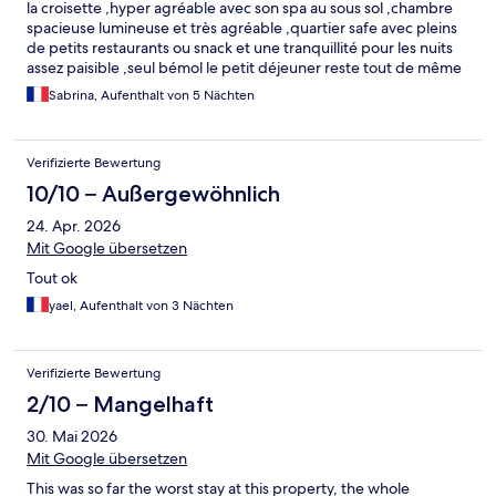
la croisette ,hyper agréable avec son spa au sous sol ,chambre
spacieuse lumineuse et très agréable ,quartier safe avec pleins
de petits restaurants ou snack et une tranquillité pour les nuits
assez paisible ,seul bémol le petit déjeuner reste tout de même
un peu cher 22 €/j ,l'hôtel étant bien placé il n'est pas difficile de
Sabrina, Aufenthalt von 5 Nächten
déjeuner à l'extérieur .
Verifizierte Bewertung
10/10 – Außergewöhnlich
24. Apr. 2026
Mit Google übersetzen
Tout ok
yael, Aufenthalt von 3 Nächten
Verifizierte Bewertung
2/10 – Mangelhaft
30. Mai 2026
Mit Google übersetzen
This was so far the worst stay at this property, the whole