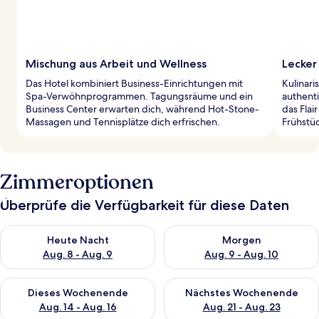
Mischung aus Arbeit und Wellness
Lecker 
Das Hotel kombiniert Business-Einrichtungen mit
Kulinari
Spa-Verwöhnprogrammen. Tagungsräume und ein
authenti
Business Center erwarten dich, während Hot-Stone-
das Flai
Massagen und Tennisplätze dich erfrischen.
Frühstüc
Zimmeroptionen
Überprüfe die Verfügbarkeit für diese Daten
Überprüfe die Verfügbarkeit für heute Nacht, Aug. 8 - Aug. 9.
Überprüfe die Verfügbarkeit f
Heute Nacht
Morgen
Aug. 8 - Aug. 9
Aug. 9 - Aug. 10
Überprüfe die Verfügbarkeit für dieses Wochenende, Aug. 14 -
Überprüfe die Verfügbarkeit f
Dieses Wochenende
Nächstes Wochenende
Aug. 14 - Aug. 16
Aug. 21 - Aug. 23