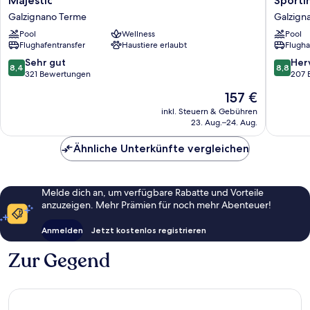
Majestic
Sporti
Terme
Terme
Galzignano Terme
Galzign
&
&
Golf
Pool
Wellness
Golf
Pool
Flughafentransfer
Haustiere erlaubt
Flugha
-
-
Hotel
Hotel
8.4
8.8
Sehr gut
Her
8,4
8,8
Majestic
Sportin
von
von
321 Bewertungen
207 
Galzignano
Galzign
10,
10,
Der
157 €
Terme
Terme
Sehr
Hervorr
Preis
gut,
207
inkl. Steuern & Gebühren
beträgt
23. Aug.–24. Aug.
321
Bewert
157 €
Bewertungen
Ähnliche Unterkünfte vergleichen
Melde dich an, um verfügbare Rabatte und Vorteile
anzuzeigen. Mehr Prämien für noch mehr Abenteuer!
Anmelden
Jetzt kostenlos registrieren
Zur Gegend