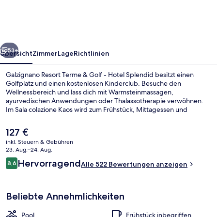
&
Golf
-
rück
Weiter
Hotel
53+
Übersicht
Zimmer
Lage
Richtlinien
Splendid
Galzignano Resort Terme & Golf - Hotel Splendid besitzt einen
Golfplatz und einen kostenlosen Kinderclub. Besuche den
Wellnessbereich und lass dich mit Warmsteinmassagen,
ayurvedischen Anwendungen oder Thalassotherapie verwöhnen.
Im Sala colazione Kaos wird zum Frühstück, Mittagessen und
Abendessen italienische Küche serviert. Weitere Highlights sind 3
Außenpools, eine Bar/Lounge und ein Fitnesscenter (rund um die
Der
127 €
Uhr geöffnet). Andere Reisende haben viel Gutes über das
aktuelle
inkl. Steuern & Gebühren
hilfsbereite Personal zu berichten.
Preis
23. Aug.–24. Aug.
Ansicht von oben
beträgt
Bewertungen
Hervorragend
8,6
Alle 522 Bewertungen anzeigen
127 €.
8,6 von 10.
Beliebte Annehmlichkeiten
Pool
Frühstück inbegriffen