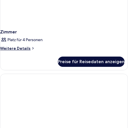
Zimmer
Platz für 4 Personen
Weitere
Weitere Details
Details
für
Preise für Reisedaten anzeigen
Zimmer