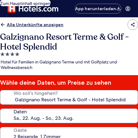
Zum Hauptinhalt springen
App herunterladen
Alle Unterkünfte anzeigen
Galzignano Resort Terme & Golf -
Hotel Splendid
4.0-
Sterne-
Hotel für Familien in Galzignano Terme und mit Golfplatz und
Unterkunft
Wellnessbereich
Wähle deine Daten, um Preise zu sehen
Wo soll’s hingehen?
Daten
Gäste