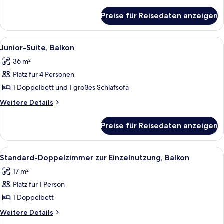
anzeigen
Details
für
Preise für Reisedaten anzeigen
Superior-
Doppelzimmer,
Balkon
Alle
Ein Hotelzimmer mit einer Couch, eine
7
Junior-Suite, Balkon
Fotos
36 m²
für
Platz für 4 Personen
Junior-
Suite,
1 Doppelbett und 1 großes Schlafsofa
Balkon
Weitere
Weitere Details
anzeigen
Details
für
Preise für Reisedaten anzeigen
Junior-
Suite,
Balkon
Alle
Ein Hotelzimmer mit einem großen Bett,
4
Standard-Doppelzimmer zur Einzelnutzung, Balkon
Fotos
17 m²
für
Platz für 1 Person
Standard-
Doppelzimmer
1 Doppelbett
zur
Weitere
Weitere Details
Einzelnutzung,
Details