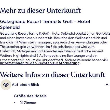
Mehr zu dieser Unterkunft
Galzignano Resort Terme & Golf - Hotel
Splendid
Galzignano Resort Terme & Golf - Hotel Splendid besitzt einen Golfplatz
und einen kostenlosen Kinderclub. Besuche den Wellnessbereich und
lass dich mit Warmsteinmassagen, ayurvedischen Anwendungen oder
Thalassotherapie verwöhnen. Im Sala colazione Kaos wird zum
Frühstück, Mittagessen und Abendessen italienische Küche serviert.
Weitere Highlights sind 3 Außenpools, eine Bar/Lounge und ein
Fitnesscenter (rund um die Uhr geöffnet). Andere Reisende haben viel
Informationen zu den Rechten zur Stornierung
Gutes über das hilfsbereite Personal zu berichten.
Weitere Infos zu dieser Unterkunft
Auf einen Blick
Größe des Hotels
94 Zimmer