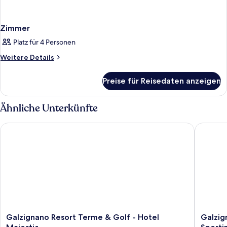
Zimmer
Platz für 4 Personen
Weitere
Weitere Details
Details
für
Preise für Reisedaten anzeigen
Zimmer
Ähnliche Unterkünfte
Galzignano Resort Terme & Golf - Hotel Majestic
Galzigna
Galzignano
Galzign
Galzignano Resort Terme & Golf - Hotel
Galzig
Resort
Resort