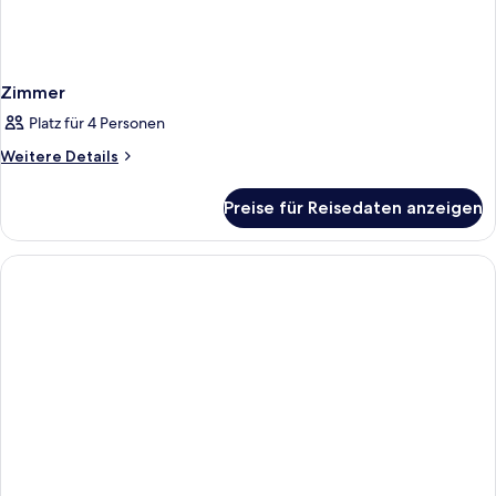
Zimmer
Platz für 4 Personen
Weitere
Weitere Details
Details
für
Preise für Reisedaten anzeigen
Zimmer