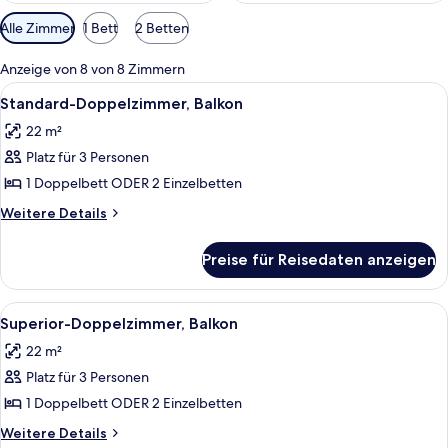
Verfügbare
Alle Zimmer
1 Bett
2 Betten
Filter
für
Anzeige von 8 von 8 Zimmern
Zimmer
Alle
Ein Hotelzimmer mit einem großen Bett,
4
Standard-Doppelzimmer, Balkon
Fotos
22 m²
für
Platz für 3 Personen
Standard-
Doppelzimmer,
1 Doppelbett ODER 2 Einzelbetten
Balkon
Weitere
Weitere Details
anzeigen
Details
für
Preise für Reisedaten anzeigen
Standard-
Doppelzimmer,
Balkon
Alle
Ein Hotelzimmer mit einem großen Bet
3
Superior-Doppelzimmer, Balkon
Fotos
22 m²
für
Platz für 3 Personen
Superior-
Doppelzimmer,
1 Doppelbett ODER 2 Einzelbetten
Balkon
Weitere
Weitere Details