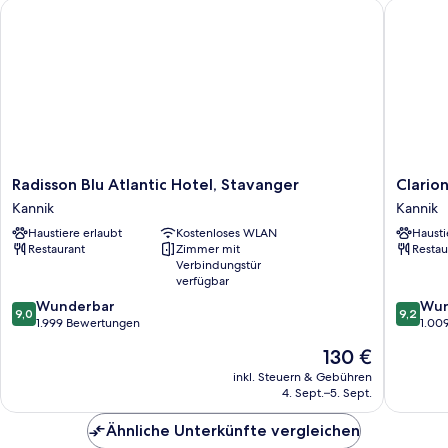
Radisson Blu Atlantic Hotel, Stavanger
Clarion 
Radisson
Clarion
Radisson Blu Atlantic Hotel, Stavanger
Clario
Blu
Hotel
Kannik
Kannik
Atlantic
Stavang
Haustiere erlaubt
Kostenloses WLAN
Hausti
Hotel,
Kannik
Restaurant
Zimmer mit
Restau
Stavanger
Verbindungstür
Kannik
verfügbar
9.0
9.2
Wunderbar
Wun
9,0
9,2
von
von
1.999 Bewertungen
1.00
10,
10,
Der
130 €
Wunderbar,
Wunder
Preis
1.999
1.009
inkl. Steuern & Gebühren
beträgt
4. Sept.–5. Sept.
Bewertungen
Bewert
130 €
Ähnliche Unterkünfte vergleichen