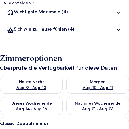
Alle anzeigen
Wichtigste Merkmale
(4)
Sich wie zu Hause fühlen
(4)
Zimmeroptionen
Überprüfe die Verfügbarkeit für diese Daten
Überprüfe die Verfügbarkeit für heute Nacht, Aug. 9 - Aug. 10
Überprüfe die Verfügbarkeit fü
Heute Nacht
Morgen
Aug. 9 - Aug. 10
Aug. 10 - Aug. 11
Überprüfe die Verfügbarkeit für dieses Wochenende, Aug. 14 -
Überprüfe die Verfügbarkeit f
Dieses Wochenende
Nächstes Wochenende
Aug. 14 - Aug. 16
Aug. 21 - Aug. 23
Alle
Ein modernes Hotelzimmer mit Bett, Sc
17
Classic-Doppelzimmer
Fotos