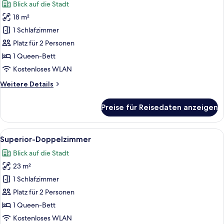
Blick auf die Stadt
für
18 m²
Classic-
Doppelzimmer
1 Schlafzimmer
anzeigen
Platz für 2 Personen
1 Queen-Bett
Kostenloses WLAN
Weitere
Weitere Details
Details
für
Preise für Reisedaten anzeigen
Classic-
Doppelzimmer
Alle
Ein modernes Hotelzimmer mit einem gr
24
Superior-Doppelzimmer
Fotos
Blick auf die Stadt
für
23 m²
Superior-
Doppelzimmer
1 Schlafzimmer
anzeigen
Platz für 2 Personen
1 Queen-Bett
Kostenloses WLAN