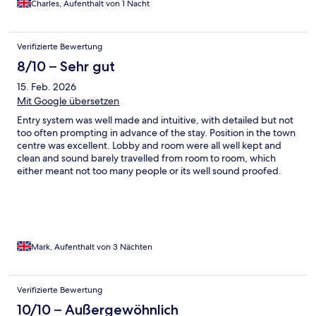
Charles, Aufenthalt von 1 Nacht
Verifizierte Bewertung
8/10 – Sehr gut
15. Feb. 2026
Mit Google übersetzen
Entry system was well made and intuitive, with detailed but not
too often prompting in advance of the stay. Position in the town
centre was excellent. Lobby and room were all well kept and
clean and sound barely travelled from room to room, which
either meant not too many people or its well sound proofed.
Bathroom was fine and shower was nice and hot. Bed was
comfortable too, no aches the next day which is common with a
poor bed and pillow. Curtains were not fully hooked on and the
thermostat was hanging off the wall behind the tv, plus the
kettle needed to be plugged in on the bedside table, so a little
more general care is required, but would stay there again for
Mark, Aufenthalt von 3 Nächten
the convenience.
Verifizierte Bewertung
10/10 – Außergewöhnlich