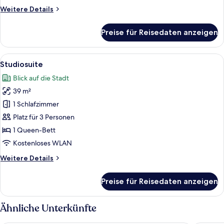
Weitere
Weitere Details
Details
für
Preise für Reisedaten anzeigen
Superior-
Doppelzimmer
Alle
Ein modernes Hotelzimmer mit einem g
30
Studiosuite
Fotos
Blick auf die Stadt
für
39 m²
Studiosuite
anzeigen
1 Schlafzimmer
Platz für 3 Personen
1 Queen-Bett
Kostenloses WLAN
Weitere
Weitere Details
Details
für
Preise für Reisedaten anzeigen
Studiosuite
Ähnliche Unterkünfte