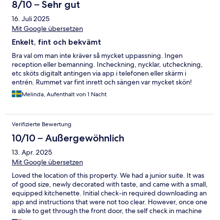
8/10 – Sehr gut
16. Juli 2025
Mit Google übersetzen
Enkelt, fint och bekvämt
Bra val om man inte kräver så mycket uppassning. Ingen
reception eller bemanning. Incheckning, nycklar, utcheckning,
etc sköts digitalt antingen via app i telefonen eller skärm i
entrén. Rummet var fint inrett och sängen var mycket skön!
Melinda, Aufenthalt von 1 Nacht
Verifizierte Bewertung
10/10 – Außergewöhnlich
13. Apr. 2025
Mit Google übersetzen
Loved the location of this property. We had a junior suite. It was
of good size, newly decorated with taste, and came with a small,
equipped kitchenette. Initial check-in required downloading an
app and instructions that were not too clear. However, once one
is able to get through the front door, the self check in machine
worked rather well. All in all, we enjoyed our two short stays.