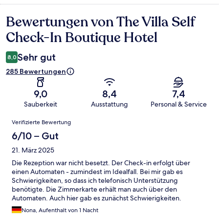
Bewertungen von The Villa Self
Bewertungen
Check-In Boutique Hotel
Sehr gut
8,0
285 Bewertungen
9,0
8,4
7,4
Sauberkeit
Ausstattung
Personal & Service
Bewertungen
Verifizierte Bewertung
6/10 – Gut
21. März 2025
Die Rezeption war nicht besetzt. Der Check-in erfolgt über
einen Automaten - zumindest im Idealfall. Bei mir gab es
Schwierigkeiten, so dass ich telefonisch Unterstützung
benötigte. Die Zimmerkarte erhält man auch über den
Automaten. Auch hier gab es zunächst Schwierigkeiten.
Darüber hinaus ging ich am Morgen Frühstücken und bin
Nona, Aufenthalt von 1 Nacht
anschließend nicht mehr in die Unterkunft gekommen, weil die