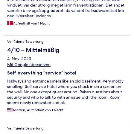
vinduet, var der utrolig meget larm fra ventilationen. Det andet
værelse blev også opgraderet, da vandet fra badeværelset løb
ned i værelset under os.
Aufenthalt von 1 Nacht
Verifizierte Bewertung
4/10 – Mittelmäßig
4. Nov. 2023
Mit Google übersetzen
Self everything “service” hotel
Hallways and entrance smells like an old basement. Very moldy
smelling. Self service hotel where you check in on a screen on
the wall. No one except guest around. Raises questions about
security and who to talk to with an issue with the room. Room
seems newly renovated and ok.
Morten, Aufenthalt von 1 Nacht
Verifizierte Bewertung