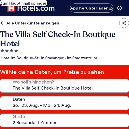
Zum Hauptinhalt springen
App herunterladen
Alle Unterkünfte anzeigen
The Villa Self Check-In Boutique
Hotel
4.0-
Sterne-
Hotel im Boutique-Stil in Stavanger - im Stadtzentrum
Unterkunft
Wähle deine Daten, um Preise zu sehen
Wo soll’s hingehen?
Daten
Gäste