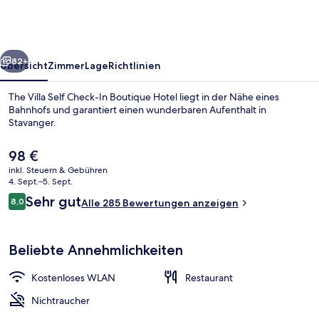
Check-
In
Boutique
rück
Weiter
Hotel
82+
Übersicht
Zimmer
Lage
Richtlinien
The Villa Self Check-In Boutique Hotel liegt in der Nähe eines
Bahnhofs und garantiert einen wunderbaren Aufenthalt in
Stavanger.
Der
98 €
aktuelle
inkl. Steuern & Gebühren
Preis
4. Sept.–5. Sept.
beträgt
Bewertungen
Sehr gut
8,0
Alle 285 Bewertungen anzeigen
98 €.
8,0 von 10.
Fassade der Unterkunft
Beliebte Annehmlichkeiten
Kostenloses WLAN
Restaurant
Nichtraucher