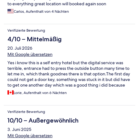
to everything great location will booked again soon
Carlos, Aufenthalt von 4 Nächten
Verifizierte Bewertung
4/10 – Mittelmäßig
20. Juli 2026
Mit Google übersetzen
Yes i know this is a self entry hotel but the digital service was
terrible, entrance had to press the outside button many time to
let me in, which thank goodnes there is that option.The first day
could not get a door key, something was stuck in it but did have
to get one another day which was a good thing i did because
the digital phone key also quit working for my bedroom and had
Lorie, Aufenthalt von 6 Nächten
to use the physical card for the last 3 days. My lite in the ceiling
blinks and i told them, i do not think it was fixed as it still did it for
the next 4 days, there has to be a short in that lite socket, i hope
Verifizierte Bewertung
it is not a signal of a fire alert. I was able to connect with cleaning
ladies to get extra sugar for my tea and another toilet roll but
10/10 – Außergewöhnlich
they did not understand english. It is very nosy on a busy street
3. Juni 2025
so no sleep, is close to mall and old town and the water front
and library.
Mit Google übersetzen