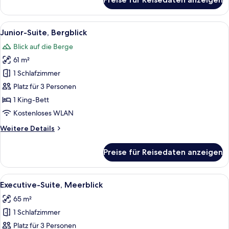
Superior
Suite
Partial
Alle
Ein modernes Hotelzimmer mit einem g
10
Sea
Junior-Suite, Bergblick
Fotos
View
Blick auf die Berge
für
61 m²
Junior-
Suite,
1 Schlafzimmer
Bergblick
Platz für 3 Personen
anzeigen
1 King-Bett
Kostenloses WLAN
Weitere
Weitere Details
Details
für
Preise für Reisedaten anzeigen
Junior-
Suite,
Bergblick
Alle
Ein Balkon mit Blick auf ein großes Ge
10
Executive-Suite, Meerblick
Fotos
65 m²
für
1 Schlafzimmer
Executive-
Suite,
Platz für 3 Personen