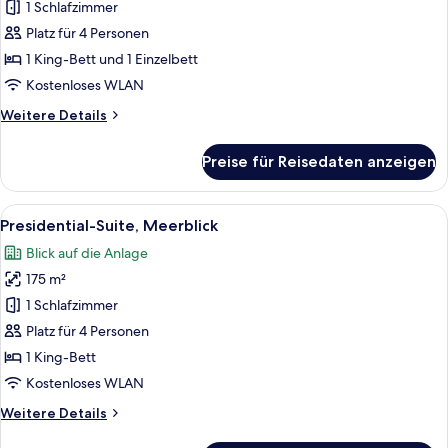
1 Schlafzimmer
Splendid
Suite
Platz für 4 Personen
Sea
1 King-Bett und 1 Einzelbett
View
Kostenloses WLAN
anzeigen
Weitere
Weitere Details
Details
für
Preise für Reisedaten anzeigen
Splendid
Suite
Sea
Alle
Ein modernes Hotelzimmer mit einem g
8
View
Presidential-Suite, Meerblick
Fotos
Blick auf die Anlage
für
175 m²
Presidential-
Suite,
1 Schlafzimmer
Meerblick
Platz für 4 Personen
anzeigen
1 King-Bett
Kostenloses WLAN
Weitere
Weitere Details
Details
für