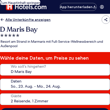
Zum Hauptinhalt springen
App herunterladen
Alle Unterkünfte anzeigen
D Maris Bay
5.0-
Sterne-
Resort am Strand in Marmaris mit Full-Service-Wellnessbereich und
Unterkunft
Außenpool
Wähle deine Daten, um Preise zu sehen
Wo soll’s hingehen?
Daten
Gäste