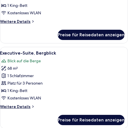
Meerblick
1 King-Bett
anzeigen
Kostenloses WLAN
Weitere
Weitere Details
Details
für
Preise für Reisedaten anzeigen
Executive-
Suite,
Meerblick
Alle
Ein modernes Wohnzimmer mit einer H
5
Executive-Suite, Bergblick
Fotos
Blick auf die Berge
für
68 m²
Executive-
Suite,
1 Schlafzimmer
Bergblick
Platz für 3 Personen
anzeigen
1 King-Bett
Kostenloses WLAN
Weitere
Weitere Details
Details
für
Preise für Reisedaten anzeigen
Executive-
Suite,