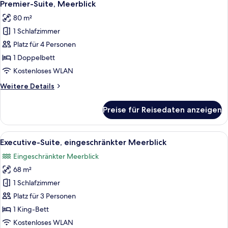
7
Premier-Suite, Meerblick
Fotos
80 m²
für
1 Schlafzimmer
Premier-
Suite,
Platz für 4 Personen
Meerblick
1 Doppelbett
anzeigen
Kostenloses WLAN
Weitere
Weitere Details
Details
für
Preise für Reisedaten anzeigen
Premier-
Suite,
Meerblick
Alle
Ein modernes Schlafzimmer mit einem
7
Executive-Suite, eingeschränkter Meerblick
Fotos
Eingeschränkter Meerblick
für
68 m²
Executive-
Suite,
1 Schlafzimmer
eingeschränkter
Platz für 3 Personen
Meerblick
1 King-Bett
anzeigen
Kostenloses WLAN