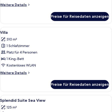
Weitere
Weitere Details
Details
für
Preise für Reisedaten anzeigen
Executive-
Suite,
eingeschränkter
Alle
Ein modernes Wohnzimmer mit einem Gl
3
Meerblick
Villa
Fotos
310 m²
für
1 Schlafzimmer
Villa
anzeigen
Platz für 4 Personen
1 King-Bett
Kostenloses WLAN
Weitere
Weitere Details
Details
für
Preise für Reisedaten anzeigen
Villa
Alle
Ein modernes Hotelzimmer mit einem g
4
Splendid Suite Sea View
Fotos
125 m²
für