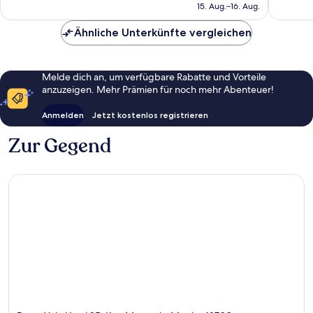
beträgt
15. Aug.–16. Aug.
Bewertungen
Bewert
374 €
Ähnliche Unterkünfte vergleichen
Melde dich an, um verfügbare Rabatte und Vorteile
anzuzeigen. Mehr Prämien für noch mehr Abenteuer!
Anmelden
Jetzt kostenlos registrieren
Zur Gegend