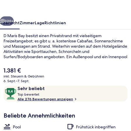
rück
Weiter
320+
Übersicht
Zimmer
Lage
Richtlinien
D Maris Bay besitzt einen Privatstrand mit vielseitigem
Freizeitangebot; es gibt u. a. kostenlose Cabañas, Sonnenschirme
und Massagen am Strand. Weiterhin werden auf dem Hotelgelände
Aktivitäten wie Sporttauchen, Schnorcheln und
Surfen/Bodyboarden angeboten. Ein Außenpool und ein Innenpool
sorgen für Badespaß pur, während Körper und Geist im
Wellnessbereich mit Tiefengewebe-Massagen, Aromatherapie und
Der
1.381 €
ayurvedischen Anwendungen verwöhnt werden. D Maris Kitchen,
aktuelle
inkl. Steuern & Gebühren
eins von 6 Restaurants, serviert internationale Küche und ist zum
Preis
6. Sept.–7. Sept.
Mittagessen und Abendessen geöffnet. Als weitere Highlights
Fassade der Unterkunft
beträgt
Bewertungen
9,4
bietet dieses Resort im luxuriösen Stil 10 Bars/Lounges, einen
Sehr beliebt
1.381 €.
kostenlosen Kinderclub und eine Strandbar.
T
von
Top bewertet
o
Alle 276 Bewertungen anzeigen
10,
p
Sehr
beliebt
Beliebte Annehmlichkeiten
b
e
w
Pool
Frühstück inbegriffen
e