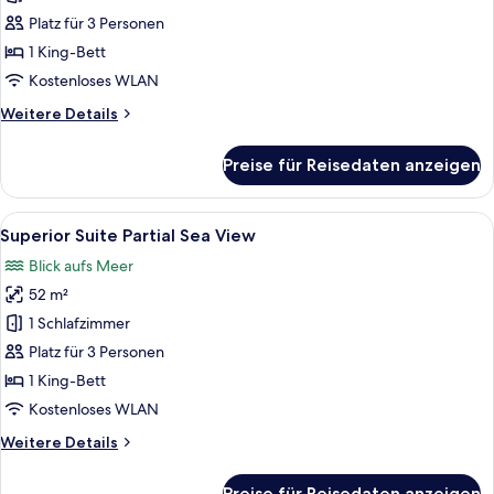
Bergblick
Platz für 3 Personen
anzeigen
1 King-Bett
Kostenloses WLAN
Weitere
Weitere Details
Details
für
Preise für Reisedaten anzeigen
Superior-
Suite,
Bergblick
Alle
Ein modernes Wohnzimmer mit einem G
2
Superior Suite Partial Sea View
Fotos
Blick aufs Meer
für
52 m²
Superior
Suite
1 Schlafzimmer
Partial
Platz für 3 Personen
Sea
1 King-Bett
View
Kostenloses WLAN
anzeigen
Weitere
Weitere Details
Details
für
Preise für Reisedaten anzeigen