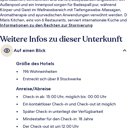
Außenpool und ein Innenpool sorgen für Badespaß pur, während
Körper und Geist im Wellnessbereich mit Tiefengewebe-Massagen,
Aromatherapie und ayurvedischen Anwendungen verwöhnt werden. D
Maris Kitchen, eins von 6 Restaurants, serviert internationale Küche und
ist zum Mittagessen und Abendessen geöffnet. Als weitere Highlights
Informationen zu den Rechten zur Stornierung
bietet dieses Resort im luxuriösen Stil 10 Bars/Lounges, einen
kostenlosen Kinderclub und eine Strandbar.
Weitere Infos zu dieser Unterkunft
Auf einen Blick
Größe des Hotels
196 Wohneinheiten
Erstreckt sich über 8 Stockwerke
Anreise/Abreise
Check-in ab: 15:00 Uhr, möglich bis: 00:00 Uhr
Ein kontaktloser Check-in und Check-out ist möglich
Später Check-in unterliegt der Verfügbarkeit
Mindestalter für den Check-in: 18 Jahre
Der Check-out ist um 12:00 Uhr