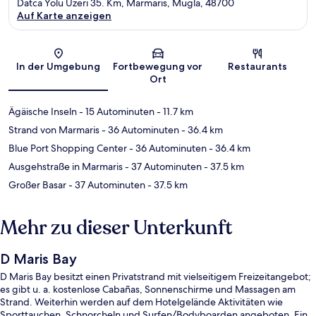
Datca Yolu Uzeri 35. Km, Marmaris, Mugla, 48700
Auf Karte anzeigen
Karte
In der Umgebung
Fortbewegung vor
Restaurants
Ort
Ägäische Inseln
- 15 Autominuten
- 11.7 km
Strand von Marmaris
- 36 Autominuten
- 36.4 km
Blue Port Shopping Center
- 36 Autominuten
- 36.4 km
Ausgehstraße in Marmaris
- 37 Autominuten
- 37.5 km
Großer Basar
- 37 Autominuten
- 37.5 km
Mehr zu dieser Unterkunft
D Maris Bay
D Maris Bay besitzt einen Privatstrand mit vielseitigem Freizeitangebot;
es gibt u. a. kostenlose Cabañas, Sonnenschirme und Massagen am
Strand. Weiterhin werden auf dem Hotelgelände Aktivitäten wie
Sporttauchen, Schnorcheln und Surfen/Bodyboarden angeboten. Ein