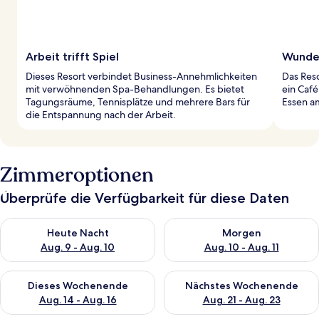
Arbeit trifft Spiel
Wunder
Dieses Resort verbindet Business-Annehmlichkeiten
Das Reso
mit verwöhnenden Spa-Behandlungen. Es bietet
ein Café
Tagungsräume, Tennisplätze und mehrere Bars für
Essen am
die Entspannung nach der Arbeit.
Zimmeroptionen
Überprüfe die Verfügbarkeit für diese Daten
Überprüfe die Verfügbarkeit für heute Nacht, Aug. 9 - Aug. 10
Überprüfe die Verfügbarkeit fü
Heute Nacht
Morgen
Aug. 9 - Aug. 10
Aug. 10 - Aug. 11
Überprüfe die Verfügbarkeit für dieses Wochenende, Aug. 14 -
Überprüfe die Verfügbarkeit f
Dieses Wochenende
Nächstes Wochenende
Aug. 14 - Aug. 16
Aug. 21 - Aug. 23