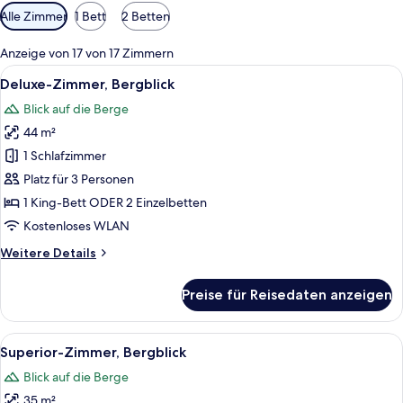
Verfügbare
Alle Zimmer
1 Bett
2 Betten
Filter
für
Anzeige von 17 von 17 Zimmern
Zimmer
Alle
Ein Hotelzimmer mit einem hölzernen K
5
Deluxe-Zimmer, Bergblick
Fotos
Blick auf die Berge
für
44 m²
Deluxe-
Zimmer,
1 Schlafzimmer
Bergblick
Platz für 3 Personen
anzeigen
1 King-Bett ODER 2 Einzelbetten
Kostenloses WLAN
Weitere
Weitere Details
Details
für
Preise für Reisedaten anzeigen
Deluxe-
Zimmer,
Bergblick
Alle
Ein modernes Hotelzimmer mit einem gr
2
Superior-Zimmer, Bergblick
Fotos
Blick auf die Berge
für
35 m²