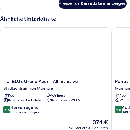
Preise für Reisedaten anzeigen
Presidential-
Suite,
Meerblick
Ähnliche Unterkünfte
TUI BLUE Grand Azur - All inclusive
Perios B
TUI
Perios
TUI BLUE Grand Azur - All inclusive
Perios
BLUE
Beach
Stadtzentrum von Marmaris
Marmari
Grand
House
Pool
Wellness
Pool
Azur
-
Kostenlose Parkplätze
Kostenloses WLAN
Wellne
-
Adults
All
Only
8.8
9.6
Hervorragend
Auß
8,8
9,6
inclusive
Marmari
von
von
335 Bewertungen
399 
Stadtzentrum
10,
10,
Der
374 €
von
Hervorragend,
Außerge
Preis
Marmaris
335
399
inkl. Steuern & Gebühren