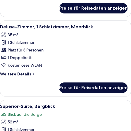
für
Preise für Reisedaten anzeigen
Junior-
Suite,
Meerblick
Alle
Ein Schlafzimmer mit Bett, Nachttisch
4
Deluxe-Zimmer, 1 Schlafzimmer, Meerblick
Fotos
35 m²
für
1 Schlafzimmer
Deluxe-
Zimmer,
Platz für 3 Personen
1
1 Doppelbett
Schlafzimmer,
Kostenloses WLAN
Meerblick
Weitere
Weitere Details
anzeigen
Details
für
Preise für Reisedaten anzeigen
Deluxe-
Zimmer,
1
Alle
Ein Poolbereich mit Liegestühlen und B
2
Schlafzimmer,
Superior-Suite, Bergblick
Fotos
Meerblick
Blick auf die Berge
für
52 m²
Superior-
Suite,
1 Schlafzimmer