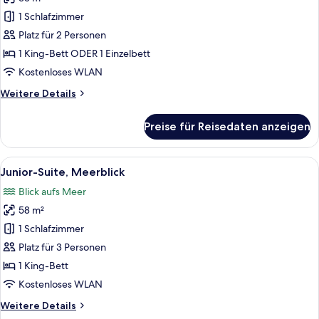
Superior-
Zimmer,
1 Schlafzimmer
Bergblick
Platz für 2 Personen
anzeigen
1 King-Bett ODER 1 Einzelbett
Kostenloses WLAN
Weitere
Weitere Details
Details
für
Preise für Reisedaten anzeigen
Superior-
Zimmer,
Bergblick
Alle
Ein Balkon mit Pool, Liegestühlen und
7
Junior-Suite, Meerblick
Fotos
Blick aufs Meer
für
58 m²
Junior-
Suite,
1 Schlafzimmer
Meerblick
Platz für 3 Personen
anzeigen
1 King-Bett
Kostenloses WLAN
Weitere
Weitere Details
Details