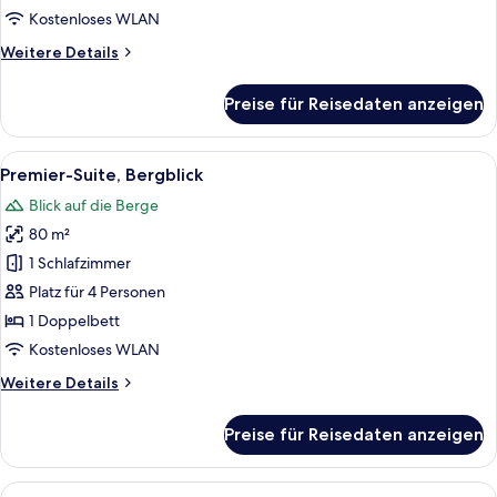
anzeigen
Kostenloses WLAN
Weitere
Weitere Details
Details
für
Preise für Reisedaten anzeigen
Classic-
Zimmer,
Meerblick
Alle
Ein modernes Hotelzimmer mit einem g
6
Premier-Suite, Bergblick
Fotos
Blick auf die Berge
für
80 m²
Premier-
Suite,
1 Schlafzimmer
Bergblick
Platz für 4 Personen
anzeigen
1 Doppelbett
Kostenloses WLAN
Weitere
Weitere Details
Details
für
Preise für Reisedaten anzeigen
Premier-
Suite,
Bergblick
Alle
Ein modernes Hotelzimmer mit einem g