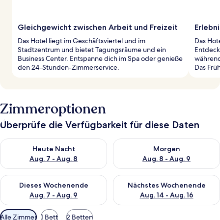
Gleichgewicht zwischen Arbeit und Freizeit
Erlebn
Das Hotel liegt im Geschäftsviertel und im
Das Hote
Stadtzentrum und bietet Tagungsräume und ein
Entdecke
Business Center. Entspanne dich im Spa oder genieße
während 
den 24-Stunden-Zimmerservice.
Das Früh
Zimmeroptionen
Überprüfe die Verfügbarkeit für diese Daten
Überprüfe die Verfügbarkeit für heute Nacht, Aug. 7 - Aug. 8.
Überprüfe die Verfügbarkeit f
Heute Nacht
Morgen
Aug. 7 - Aug. 8
Aug. 8 - Aug. 9
Überprüfe die Verfügbarkeit für dieses Wochenende, Aug. 7 - 
Überprüfe die Verfügbarkeit f
Dieses Wochenende
Nächstes Wochenende
Aug. 7 - Aug. 9
Aug. 14 - Aug. 16
Verfügbare
Alle Zimmer
1 Bett
2 Betten