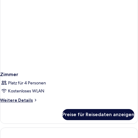
Zimmer
Platz für 4 Personen
Kostenloses WLAN
Weitere
Weitere Details
Details
für
Preise für Reisedaten anzeigen
Zimmer