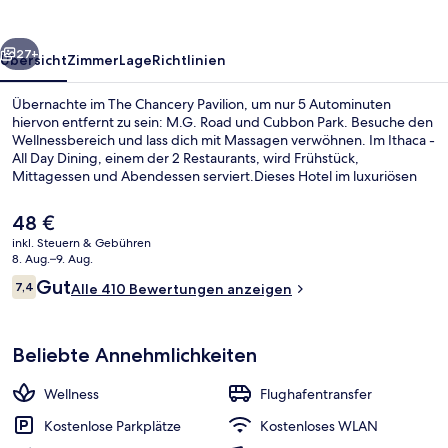
rück
Weiter
27+
Übersicht
Zimmer
Lage
Richtlinien
Übernachte im The Chancery Pavilion, um nur 5 Autominuten
hiervon entfernt zu sein: M.G. Road und Cubbon Park. Besuche den
Wellnessbereich und lass dich mit Massagen verwöhnen. Im Ithaca -
All Day Dining, einem der 2 Restaurants, wird Frühstück,
Mittagessen und Abendessen serviert.Dieses Hotel im luxuriösen
Stil bietet einen Fitnessbereich und eine Loungebar.
Der
48 €
aktuelle
inkl. Steuern & Gebühren
Preis
8. Aug.–9. Aug.
Fitnessbereich
beträgt
Bewertungen
Gut
7,4
Alle 410 Bewertungen anzeigen
48 €.
7,4 von 10.
Beliebte Annehmlichkeiten
Wellness
Flughafentransfer
Kostenlose Parkplätze
Kostenloses WLAN