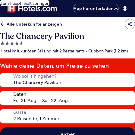
Zum Hauptinhalt springen
App herunterladen
Alle Unterkünfte anzeigen
The Chancery Pavilion
4.5-
Sterne-
Hotel im luxuriösen Stil und mit 2 Restaurants - Cubbon Park (1,2 km)
Unterkunft
Wähle deine Daten, um Preise zu sehen
Wo soll’s hingehen?
Daten
Gäste
Suchen