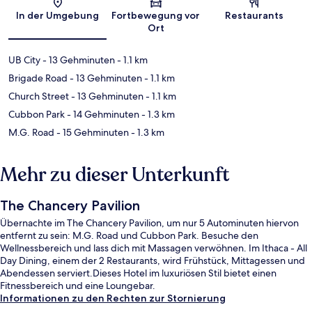
Karte
In der Umgebung
Fortbewegung vor
Restaurants
Ort
UB City
- 13 Gehminuten
- 1.1 km
Brigade Road
- 13 Gehminuten
- 1.1 km
Church Street
- 13 Gehminuten
- 1.1 km
Cubbon Park
- 14 Gehminuten
- 1.3 km
M.G. Road
- 15 Gehminuten
- 1.3 km
Mehr zu dieser Unterkunft
The Chancery Pavilion
Übernachte im The Chancery Pavilion, um nur 5 Autominuten hiervon
entfernt zu sein: M.G. Road und Cubbon Park. Besuche den
Wellnessbereich und lass dich mit Massagen verwöhnen. Im Ithaca - All
Day Dining, einem der 2 Restaurants, wird Frühstück, Mittagessen und
Abendessen serviert.Dieses Hotel im luxuriösen Stil bietet einen
Fitnessbereich und eine Loungebar.
Informationen zu den Rechten zur Stornierung