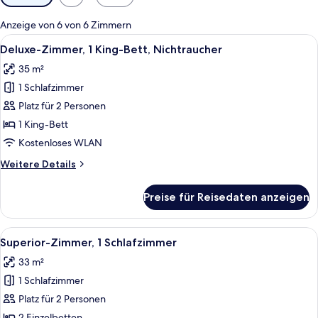
Filter
für
Anzeige von 6 von 6 Zimmern
Zimmer
Alle
Ein Hotelzimmer mit einem großen Bet
4
Deluxe-Zimmer, 1 King-Bett, Nichtraucher
Fotos
35 m²
für
1 Schlafzimmer
Deluxe-
Zimmer,
Platz für 2 Personen
1 King-
1 King-Bett
Bett,
Kostenloses WLAN
Nichtraucher
Weitere
Weitere Details
anzeigen
Details
für
Preise für Reisedaten anzeigen
Deluxe-
Zimmer,
1 King-
Alle
Ein Hotelzimmer mit zwei Betten, eine
4
Bett,
Superior-Zimmer, 1 Schlafzimmer
Fotos
Nichtraucher
33 m²
für
1 Schlafzimmer
Superior-
Zimmer,
Platz für 2 Personen
1
2 Einzelbetten