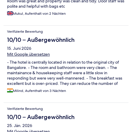
Room was great and property was clean and tidy. Door staff was
polite and helpful with bags etc
Mukul, Aufenthalt von 2 Nächten
Verifizierte Bewertung
10/10 – Außergewöhnlich
15. Juni 2026
Mit Google übersetzen
- The hotel is centrally located in relation to the original city of
Bangalore. - The room and bathroom were very clean. - The
maintainance & housekeeping staff were a little slow in
responding but were very well-mannered. - The breakfast was
excellent but is over-priced. They can reduce the number of
items to reduce the price. - The pool seems to be under-utilized
Milind, Aufenthalt von 3 Nächten
therefore the water is not as clear as most 4- star pools. Overall a
very nice hotel.
Verifizierte Bewertung
10/10 – Außergewöhnlich
25. Jän. 2026
Mit Google übersetzen