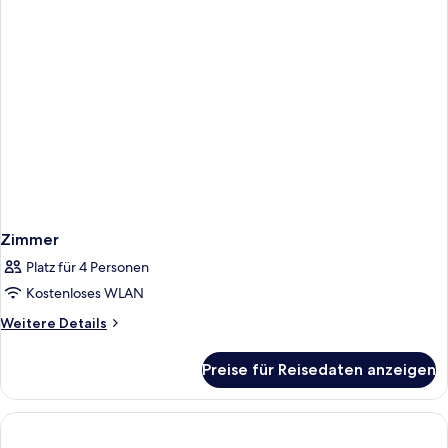
Zimmer
Platz für 4 Personen
Kostenloses WLAN
Weitere
Weitere Details
Details
für
Preise für Reisedaten anzeigen
Zimmer