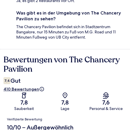
Ja, es gibt 2 Restaurants vor Ort.
Was gibt es in der Umgebung von The Chancery
Pavilion zu sehen?
The Chancery Pavilion befindet sich in Stadtzentrum
Bangalore, nur 15 Minuten zu Fuß von M.G. Road und 11
Minuten Fußweg von UB City entfernt.
Bewertungen von The Chancery
Bewertungen
Pavilion
Gut
7,4
410 Bewertungen
7,8
7,8
7,6
Sauberkeit
Lage
Personal & Service
Bewertungen
Verifizierte Bewertung
10/10 – Außergewöhnlich