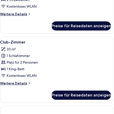
Schlafzimmer
Kostenloses WLAN
anzeigen
Weitere
Weitere Details
Details
für
Preise für Reisedaten anzeigen
Superior-
Zimmer,
1
Alle
Ein Hotelzimmer mit einem großen Bett
4
Schlafzimmer
Club-Zimmer
Fotos
33 m²
für
1 Schlafzimmer
Club-
Zimmer
Platz für 2 Personen
anzeigen
1 King-Bett
Kostenloses WLAN
Weitere
Weitere Details
Details
für
Preise für Reisedaten anzeigen
Club-
Zimmer