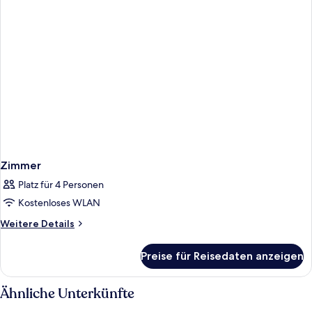
Zimmer
Platz für 4 Personen
Kostenloses WLAN
Weitere
Weitere Details
Details
für
Preise für Reisedaten anzeigen
Zimmer
Ähnliche Unterkünfte