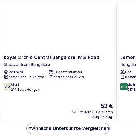
Royal Orchid Central Bangalore, MG Road
Lemon Tr
Royal
Lemon
Royal Orchid Central Bangalore, MG Road
Lemon 
Orchid
Tree
Stadtzentrum Bangalore
Bengalu
Central
Premier,
Wellness
Flughafentransfer
Pool
Bangalore,
Ulsoor
Kostenlose Parkplätze
Kostenloses WLAN
Kosten
MG
Lake,
Road
Bengalu
7.2
8.0
Gut
Seh
7,2
8,0
Stadtzentrum
Bengalu
von
von
219 Bewertungen
217 
Bangalore
10,
10,
Gut,
Sehr
Der
53 €
219
gut,
Preis
Bewertungen
217
inkl. Steuern & Gebühren
beträgt
Bewert
8. Aug.–9. Aug.
53 €
Ähnliche Unterkünfte vergleichen