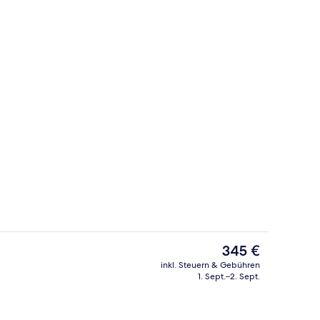
 | Minibar, Zimmersafe, Schreibtisch, laptopgeeigneter Arbeitsplatz
Außenbereich
Der
345 €
aktuelle
inkl. Steuern & Gebühren
Preis
1. Sept.–2. Sept.
gelände
Classic-Zimmer, Meerblick | Terrasse/P
beträgt
345 €.