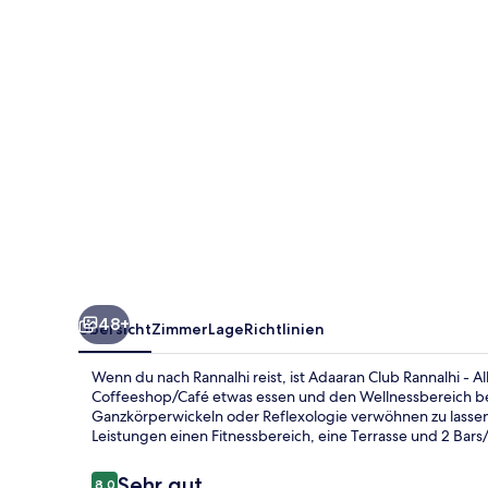
All
Inclusive
48+
Übersicht
Zimmer
Lage
Richtlinien
Wenn du nach Rannalhi reist, ist Adaaran Club Rannalhi - A
Coffeeshop/Café etwas essen und den Wellnessbereich 
Ganzkörperwickeln oder Reflexologie verwöhnen zu lassen. A
Leistungen einen Fitnessbereich, eine Terrasse und 2 Bar
Bewertungen
Sehr gut
8,0