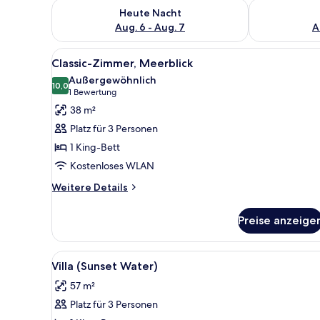
Überprüfe die Verfügbarkeit für heute Nacht, Aug. 6
Überprüfe die
Heute Nacht
Aug. 6 - Aug. 7
A
Alle
Ein Hotelzimmer mit Bett, Nach
7
Classic-Zimmer, Meerblick
Fotos
Außergewöhnlich
für
10,0
10,0 von 10
(1
1 Bewertung
Classic-
Bewertung)
38 m²
Zimmer,
Platz für 3 Personen
Meerblick
1 King-Bett
anzeigen
Kostenloses WLAN
Weitere
Weitere Details
Details
für
Preise anzeige
Classic-
Zimmer,
Meerblick
Alle
Ein Hotelzimmer mit Bett, Bli
6
Villa (Sunset Water)
Fotos
57 m²
für
Platz für 3 Personen
Villa