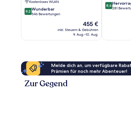
Kostenloses WLAN
8.6
Hervorr
Free
8,6
von
281 Bewert
9.2
Transfers
Wunderbar
9,2
10,
von
Ailafushi
546 Bewertungen
Hervorragend
10,
Der
455 €
281
Wunderbar,
Preis
Bewertungen
546
inkl. Steuern & Gebühren
beträgt
9. Aug.–10. Aug.
Bewertungen
455 €
Melde dich an, um verfügbare Rabat
Prämien für noch mehr Abenteuer!
Zur Gegend