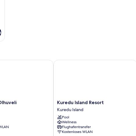
n
ransfers
uveli
Kuredu Island Resort
Kuredu
lhuveli
Kuredu Island Resort
Island
Kuredu Island
Resort
Pool
Kuredu
Wellness
Island
 WLAN
Flughafentransfer
Kostenloses WLAN