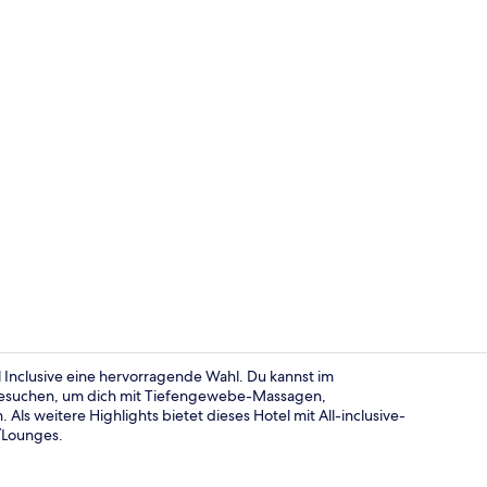
Villa (Water)
ll Inclusive eine hervorragende Wahl. Du kannst im
besuchen, um dich mit Tiefengewebe-Massagen,
ls weitere Highlights bietet dieses Hotel mit All-inclusive-
Unterkunfts
s/Lounges.