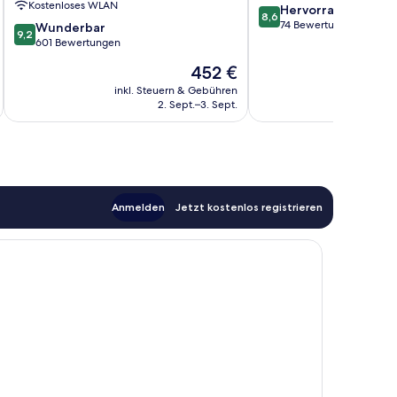
Kostenloses WLAN
8.6
Hervorragend
8,6
von
74 Bewertungen
9.2
Wunderbar
9,2
10,
von
601 Bewertungen
Hervorragend,
10,
Der
452 €
74
Wunderbar,
Preis
Bewertungen
601
inkl. Steuern & Gebühren
inkl. S
beträgt
2. Sept.–3. Sept.
Bewertungen
452 €
Anmelden
Jetzt kostenlos registrieren