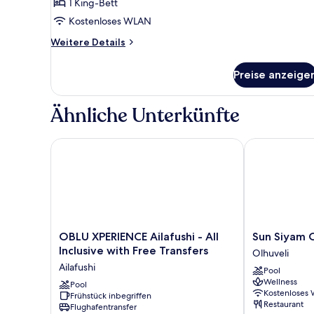
(Sunset
1 King-Bett
Water)
Kostenloses WLAN
anzeigen
Weitere
Weitere Details
Details
für
Preise anzeige
Villa
(Sunset
Water)
Ähnliche Unterkünfte
OBLU XPERIENCE Ailafushi - All Inclusive with Free T
Sun Siyam Olh
OBLU
Sun
OBLU XPERIENCE Ailafushi - All
Sun Siyam O
XPERIENCE
Siyam
Inclusive with Free Transfers
Olhuveli
Ailafushi
Olhuveli
Ailafushi
Pool
-
Olhuveli
Wellness
All
Pool
Kostenloses
Frühstück inbegriffen
Inclusive
Restaurant
Flughafentransfer
with