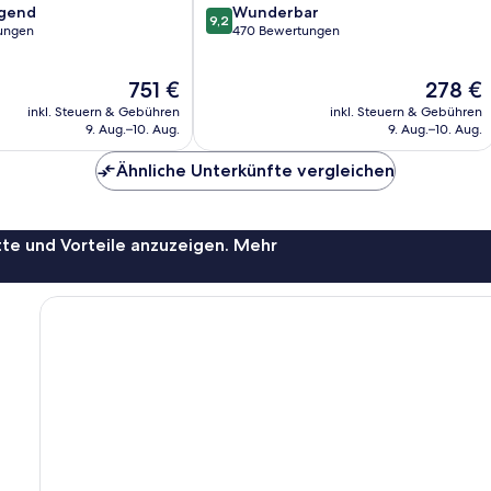
9.2
agend
Wunderbar
9,2
von
ungen
470 Bewertungen
10,
,
Wunderbar,
Der
Der
751 €
278 €
470
Preis
Preis
Bewertungen
inkl. Steuern & Gebühren
inkl. Steuern & Gebühren
beträgt
beträgt
9. Aug.–10. Aug.
9. Aug.–10. Aug.
751 €
278 €
Ähnliche Unterkünfte vergleichen
te und Vorteile anzuzeigen. Mehr