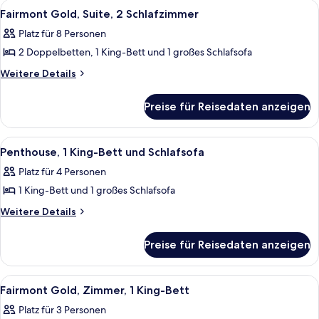
Alle
Ein modernes Badezimmer mit Duschka
1
Suite,
anzeigen
Fairmont Gold, Suite, 2 Schlafzimmer
Fotos
2 Schlafzimmer,
Platz für 8 Personen
Buchtblick
für
2 Doppelbetten, 1 King-Bett und 1 großes Schlafsofa
Fairmont
Gold,
Weitere
Weitere Details
Details
Suite,
für
2 Schlafzimmer
Preise für Reisedaten anzeigen
Fairmont
anzeigen
Gold,
Suite,
Alle
Ein Hotelzimmer mit Sofa, Fernseher, E
5
2 Schlafzimmer
Penthouse, 1 King-Bett und Schlafsofa
Fotos
Platz für 4 Personen
für
1 King-Bett und 1 großes Schlafsofa
Penthouse,
1 King-
Weitere
Weitere Details
Details
Bett
für
und
Preise für Reisedaten anzeigen
Penthouse,
Schlafsofa
1 King-
anzeigen
Bett
Alle
Ein Hotelzimmer mit einem großen Bett
2
und
Fairmont Gold, Zimmer, 1 King-Bett
Fotos
Schlafsofa
Platz für 3 Personen
für