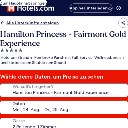
Zum Hauptinhalt springen
App herunterladen
Alle Unterkünfte anzeigen
Hamilton Princess - Fairmont Gold
Experience
5.0-
Sterne-
Hotel am Strand in Pembroke Parish mit Full-Service-Wellnessbereich
Unterkunft
und kostenlosem Shuttle zum Strand
Wähle deine Daten, um Preise zu sehen
Wo soll’s hingehen?
Daten
Gäste