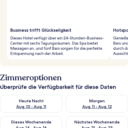
Business trifft Glückseligkeit
Hotspo
Dieses Hotel verfügt über ein 24-Stunden-Business-
Genieße 
Center mit sechs Tagungsräumen. Das Spa bietet
Bars un
Massagen an, und fünf Bars sorgen für die perfekte
durch d
Entspannung nach der Arbeit.
Aussich
Zimmeroptionen
Überprüfe die Verfügbarkeit für diese Daten
Überprüfe die Verfügbarkeit für heute Nacht, Aug. 10 - Aug. 11
Überprüfe die Verfügbarkeit fü
Heute Nacht
Morgen
Aug. 10 - Aug. 11
Aug. 11 - Aug. 12
Überprüfe die Verfügbarkeit für dieses Wochenende, Aug. 14 -
Überprüfe die Verfügbarkeit f
Dieses Wochenende
Nächstes Wochenende
Aug. 14 - Aug. 16
Aug. 21 - Aug. 23