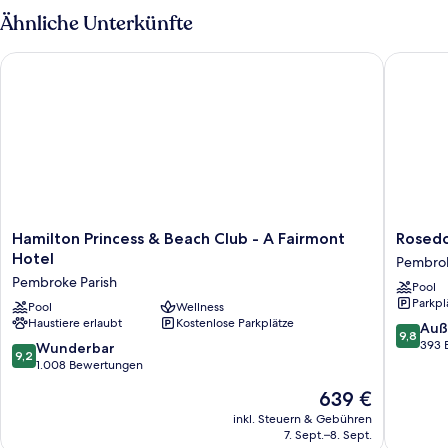
und
Suite,
Ähnliche Unterkünfte
1 King-
Schlafsofa
Bett
anzeigen
Hamilton Princess & Beach Club - A Fairmont Hotel
Rosedon
und
Schlafsofa
Hamilton
Rosedo
Hamilton Princess & Beach Club - A Fairmont
Rosedo
Princess
Hotel
Hotel
Pembrok
&
Pembro
Pembroke Parish
Pool
Beach
Parish
Parkpl
Club
Pool
Wellness
Haustiere erlaubt
Kostenlose Parkplätze
-
9.8
Auß
9,8
A
von
393 
9.2
Wunderbar
9,2
Fairmont
10,
von
1.008 Bewertungen
Hotel
Außerge
10,
Der
639 €
Pembroke
393
Wunderbar,
Preis
Parish
Bewert
1.008
inkl. Steuern & Gebühren
beträgt
7. Sept.–8. Sept.
Bewertungen