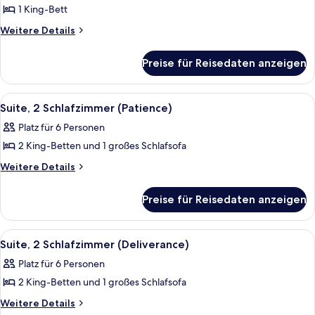
1 King-Bett
Fairmont
Gold,
Weitere
Weitere Details
Details
Zimmer,
für
1 King-
Preise für Reisedaten anzeigen
Fairmont
Bett
Gold,
anzeigen
Zimmer,
Alle
Ein Hotelzimmer mit einem großen Bet
2
1 King-
Suite, 2 Schlafzimmer (Patience)
Fotos
Bett
Platz für 6 Personen
für
2 King-Betten und 1 großes Schlafsofa
Suite,
2 Schlafzimmer
Weitere
Weitere Details
Details
(Patience)
für
anzeigen
Preise für Reisedaten anzeigen
Suite,
2 Schlafzimmer
(Patience)
Alle
Ein Hotelzimmer mit einem großen Bet
2
Suite, 2 Schlafzimmer (Deliverance)
Fotos
Platz für 6 Personen
für
2 King-Betten und 1 großes Schlafsofa
Suite,
2 Schlafzimmer
Weitere
Weitere Details
Details