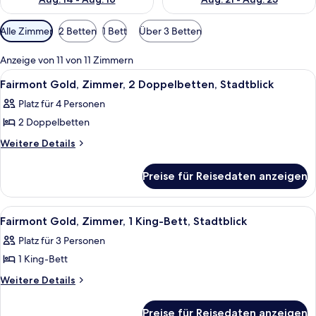
Verfügbare
Alle Zimmer
2 Betten
1 Bett
Über 3 Betten
Filter
für
Anzeige von 11 von 11 Zimmern
Zimmer
Alle
Ein Hotelzimmer mit zwei Betten, ein
2
Fairmont Gold, Zimmer, 2 Doppelbetten, Stadtblick
Fotos
Platz für 4 Personen
für
2 Doppelbetten
Fairmont
Gold,
Weitere
Weitere Details
Details
Zimmer,
für
2 Doppelbetten,
Preise für Reisedaten anzeigen
Fairmont
Stadtblick
Gold,
anzeigen
Zimmer,
Alle
Ein Hotelzimmer mit einem großen Bet
2
2 Doppelbetten,
Fairmont Gold, Zimmer, 1 King-Bett, Stadtblick
Fotos
Stadtblick
Platz für 3 Personen
für
1 King-Bett
Fairmont
Gold,
Weitere
Weitere Details
Details
Zimmer,
für
1 King-
Preise für Reisedaten anzeigen