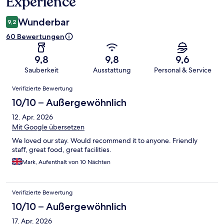
Experience
Wunderbar
9,2
60 Bewertungen
9,8
9,8
9,6
Sauberkeit
Ausstattung
Personal & Service
Bewertungen
Verifizierte Bewertung
10/10 – Außergewöhnlich
12. Apr. 2026
Mit Google übersetzen
We loved our stay. Would recommend it to anyone. Friendly
staff, great food, great facilities.
Mark, Aufenthalt von 10 Nächten
Verifizierte Bewertung
10/10 – Außergewöhnlich
17. Apr. 2026