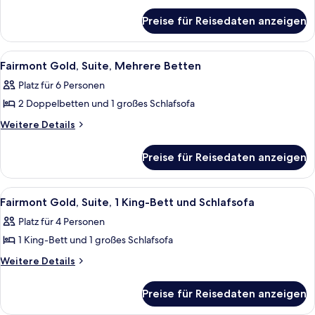
(Deliverance)
für
anzeigen
Preise für Reisedaten anzeigen
Suite,
2 Schlafzimmer
(Deliverance)
Alle
Ein überdachter Außenbereich mit eine
6
Fairmont Gold, Suite, Mehrere Betten
Fotos
Platz für 6 Personen
für
2 Doppelbetten und 1 großes Schlafsofa
Fairmont
Gold,
Weitere
Weitere Details
Details
Suite,
für
Mehrere
Preise für Reisedaten anzeigen
Fairmont
Betten
Gold,
anzeigen
Suite,
Alle
Ein ordentlich bezogenes Bett mit ei
2
Mehrere
Fairmont Gold, Suite, 1 King-Bett und Schlafsofa
Fotos
Betten
Platz für 4 Personen
für
1 King-Bett und 1 großes Schlafsofa
Fairmont
Gold,
Weitere
Weitere Details
Details
Suite,
für
1 King-
Preise für Reisedaten anzeigen
Fairmont
Bett
Gold,