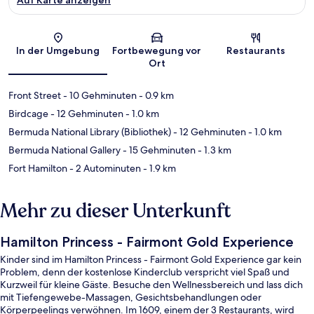
Karte
In der Umgebung
Fortbewegung vor
Restaurants
Ort
Front Street
- 10 Gehminuten
- 0.9 km
Birdcage
- 12 Gehminuten
- 1.0 km
Bermuda National Library (Bibliothek)
- 12 Gehminuten
- 1.0 km
Bermuda National Gallery
- 15 Gehminuten
- 1.3 km
Fort Hamilton
- 2 Autominuten
- 1.9 km
Mehr zu dieser Unterkunft
Hamilton Princess - Fairmont Gold Experience
Kinder sind im Hamilton Princess - Fairmont Gold Experience gar kein
Problem, denn der kostenlose Kinderclub verspricht viel Spaß und
Kurzweil für kleine Gäste. Besuche den Wellnessbereich und lass dich
mit Tiefengewebe-Massagen, Gesichtsbehandlungen oder
Körperpeelings verwöhnen. Im 1609, einem der 3 Restaurants, wird