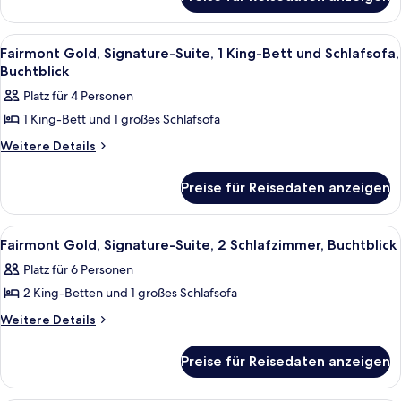
Fairmont
Bett,
Gold,
Stadtblick
Zimmer,
Alle
Ein Hotelzimmer mit einer Couch, eine
10
1 King-
anzeigen
Fairmont Gold, Signature-Suite, 1 King-Bett und Schlafsofa,
Fotos
Bett,
Buchtblick
Stadtblick
für
Platz für 4 Personen
Fairmont
1 King-Bett und 1 großes Schlafsofa
Gold,
Signature-
Weitere
Weitere Details
Details
Suite,
für
1 King-
Preise für Reisedaten anzeigen
Fairmont
Bett
Gold,
Signature-
und
Alle
Ein Hotelzimmer mit einer Couch, eine
11
Suite,
Fairmont Gold, Signature-Suite, 2 Schlafzimmer, Buchtblick
Schlafsofa,
Fotos
1 King-
Buchtblick
Platz für 6 Personen
Bett
für
anzeigen
und
2 King-Betten und 1 großes Schlafsofa
Fairmont
Schlafsofa,
Gold,
Weitere
Weitere Details
Buchtblick
Details
Signature-
für
Suite,
Preise für Reisedaten anzeigen
Fairmont
2 Schlafzimmer,
Gold,
Buchtblick
Signature-