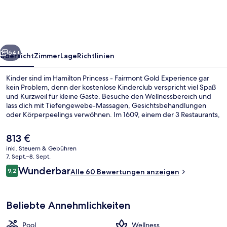
Fairmont
Gold
Experience
rück
Weiter
64+
Übersicht
Zimmer
Lage
Richtlinien
Kinder sind im Hamilton Princess - Fairmont Gold Experience gar
kein Problem, denn der kostenlose Kinderclub verspricht viel Spaß
und Kurzweil für kleine Gäste. Besuche den Wellnessbereich und
lass dich mit Tiefengewebe-Massagen, Gesichtsbehandlungen
oder Körperpeelings verwöhnen. Im 1609, einem der 3 Restaurants,
wird Mittagessen und Abendessen serviert. Als weitere Highlights
bietet dieses Hotel im luxuriösen Stil 2 Außenpools, eine Strandbar
Der
813 €
und einen Whirlpool.
aktuelle
inkl. Steuern & Gebühren
Preis
7. Sept.–8. Sept.
Privatstrand in der Nähe, weißer Sand
beträgt
Bewertungen
Wunderbar
9,2
Alle 60 Bewertungen anzeigen
813 €.
9,2 von 10.
Beliebte Annehmlichkeiten
Pool
Wellness