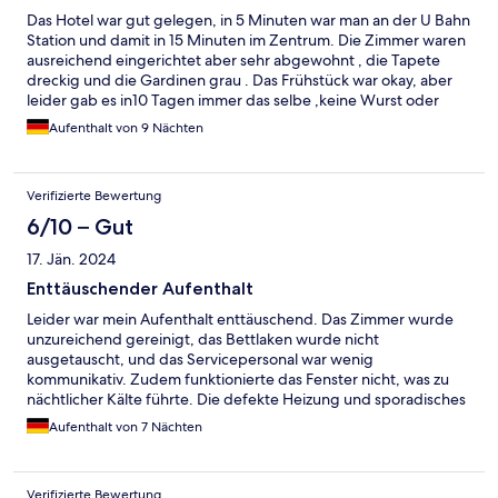
Das Hotel war gut gelegen, in 5 Minuten war man an der U Bahn
Station und damit in 15 Minuten im Zentrum. Die Zimmer waren
ausreichend eingerichtet aber sehr abgewohnt , die Tapete
dreckig und die Gardinen grau . Das Frühstück war okay, aber
leider gab es in10 Tagen immer das selbe ,keine Wurst oder
Käse. Das Preisniveau war aber für New York sehr günstig, zum
Aufenthalt von 9 Nächten
schlafen reicht es aus wenn man keine großen Ansprüche hat.
Verifizierte Bewertung
6/10 – Gut
17. Jän. 2024
Enttäuschender Aufenthalt
Leider war mein Aufenthalt enttäuschend. Das Zimmer wurde
unzureichend gereinigt, das Bettlaken wurde nicht
ausgetauscht, und das Servicepersonal war wenig
kommunikativ. Zudem funktionierte das Fenster nicht, was zu
nächtlicher Kälte führte. Die defekte Heizung und sporadisches
warmes Wasser trugen zu einem insgesamt unangenehmen
Aufenthalt von 7 Nächten
Aufenthalt bei.
Verifizierte Bewertung