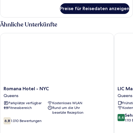
für
Preise für Reisedaten anzeigen
Standardzimmer
Ähnliche Unterkünfte
Romana Hotel - NYC
LIC Manh
Romana
LIC
Romana Hotel - NYC
LIC Ma
Hotel
Manhatt
Queens
Queens
-
View
Parkplätze verfügbar
Kostenloses WLAN
Frühst
NYC
Hotel
Fitnessbereich
Rund um die Uhr
Koste
Queens
Queens
besetzte Rezeption
8.4
Seh
8,4
6.8
von
1.11
6,8
1.010 Bewertungen
von
10,
10,
Sehr