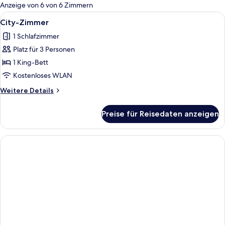
für
Anzeige von 6 von 6 Zimmern
Zimmer
Alle
Ein Hotelzimmer mit einem großen Bet
3
City-Zimmer
Fotos
1 Schlafzimmer
für
Platz für 3 Personen
City-
Zimmer
1 King-Bett
anzeigen
Kostenloses WLAN
Weitere
Weitere Details
Details
für
Preise für Reisedaten anzeigen
City-
Zimmer