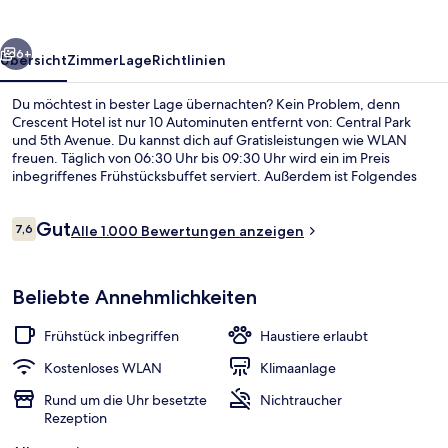
rück
Weiter
6+
Übersicht
Zimmer
Lage
Richtlinien
Du möchtest in bester Lage übernachten? Kein Problem, denn
Crescent Hotel ist nur 10 Autominuten entfernt von: Central Park
und 5th Avenue. Du kannst dich auf Gratisleistungen wie WLAN
freuen. Täglich von 06:30 Uhr bis 09:30 Uhr wird ein im Preis
inbegriffenes Frühstücksbuffet serviert. Außerdem ist Folgendes
mit dem Auto höchstens 10 Minuten entfernt: Rockefeller Center
und Empire State Building. Andere Reisende schätzen die
Bewertungen
Gut
fußläufige Entfernung zu den öffentlichen Verkehrsmitteln: Zur U-
7,6
Alle 1.000 Bewertungen anzeigen
7,6 von 10.
Bahn-Station Queensboro Plaza sind es nur wenige Schritte und zur
U-Bahn-Station Queens Plaza sind es 4 Gehminuten.
Außenbereich
Beliebte Annehmlichkeiten
Frühstück inbegriffen
Haustiere erlaubt
Kostenloses WLAN
Klimaanlage
Rund um die Uhr besetzte
Nichtraucher
Rezeption