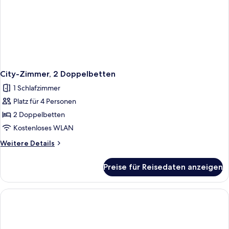
City-Zimmer, 2 Doppelbetten
1 Schlafzimmer
Platz für 4 Personen
2 Doppelbetten
Kostenloses WLAN
Weitere
Weitere Details
Details
für
Preise für Reisedaten anzeigen
City-
Zimmer,
2 Doppelbetten