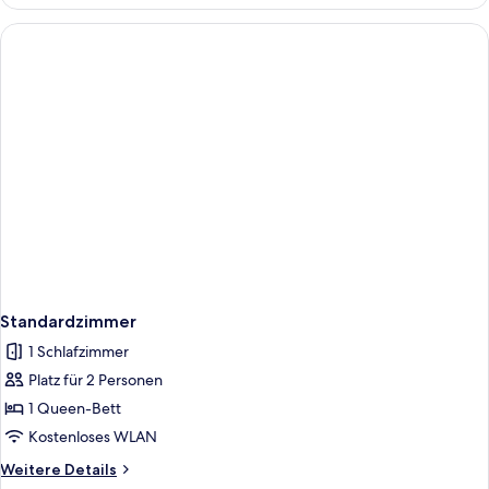
Standardzimmer
1 Schlafzimmer
Platz für 2 Personen
1 Queen-Bett
Kostenloses WLAN
Weitere
Weitere Details
Details