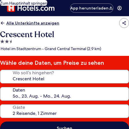
Zum Hauptinhalt springen
App herunterladen
Alle Unterkünfte anzeigen
Crescent Hotel
2.5-
Sterne-
Hotel im Stadtzentrum - Grand Central Terminal (2,9 km)
Unterkunft
Wähle deine Daten, um Preise zu sehen
Wo soll’s hingehen?
Daten
Gäste
Suchen