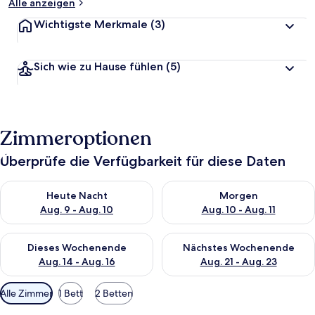
Alle anzeigen
Wichtigste Merkmale
(3)
Sich wie zu Hause fühlen
(5)
Zimmeroptionen
Überprüfe die Verfügbarkeit für diese Daten
Überprüfe die Verfügbarkeit für heute Nacht, Aug. 9 - Aug. 10
Überprüfe die Verfügbarkeit fü
Heute Nacht
Morgen
Aug. 9 - Aug. 10
Aug. 10 - Aug. 11
Überprüfe die Verfügbarkeit für dieses Wochenende, Aug. 14 -
Überprüfe die Verfügbarkeit f
Dieses Wochenende
Nächstes Wochenende
Aug. 14 - Aug. 16
Aug. 21 - Aug. 23
Verfügbare
Alle Zimmer
1 Bett
2 Betten
Filter