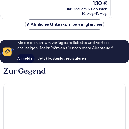
Der
130 €
1.010
gut,
Preis
Bewertungen
1.113
inkl. Steuern & Gebühren
beträgt
Bewert
10. Aug.–11. Aug.
130 €
Ähnliche Unterkünfte vergleichen
Melde dich an, um verfügbare Rabatte und Vorteile
anzuzeigen. Mehr Prämien für noch mehr Abenteuer!
Anmelden
Jetzt kostenlos registrieren
Zur Gegend