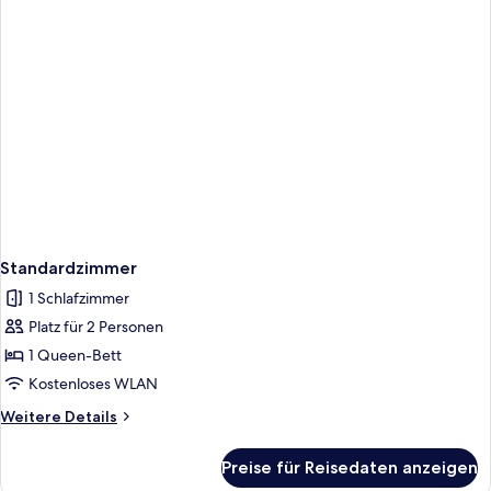
Standardzimmer
1 Schlafzimmer
Platz für 2 Personen
1 Queen-Bett
Kostenloses WLAN
Weitere
Weitere Details
Details
für
Preise für Reisedaten anzeigen
Standardzimmer