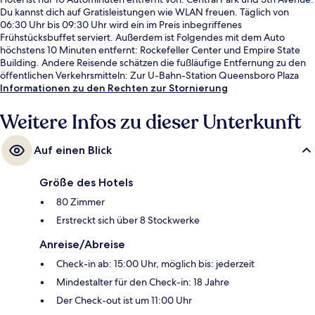
Du kannst dich auf Gratisleistungen wie WLAN freuen. Täglich von
06:30 Uhr bis 09:30 Uhr wird ein im Preis inbegriffenes
Frühstücksbuffet serviert. Außerdem ist Folgendes mit dem Auto
höchstens 10 Minuten entfernt: Rockefeller Center und Empire State
Building. Andere Reisende schätzen die fußläufige Entfernung zu den
öffentlichen Verkehrsmitteln: Zur U-Bahn-Station Queensboro Plaza
sind es nur wenige Schritte und zur U-Bahn-Station Queens Plaza sind
Informationen zu den Rechten zur Stornierung
es 4 Gehminuten.
Weitere Infos zu dieser Unterkunft
Auf einen Blick
Größe des Hotels
80 Zimmer
Erstreckt sich über 8 Stockwerke
Anreise/Abreise
Check-in ab: 15:00 Uhr, möglich bis: jederzeit
Mindestalter für den Check-in: 18 Jahre
Der Check-out ist um 11:00 Uhr