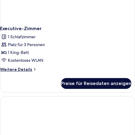
Executive-Zimmer
1 Schlafzimmer
Platz für 3 Personen
1 King-Bett
Kostenloses WLAN
Weitere
Weitere Details
Details
für
Preise für Reisedaten anzeigen
Executive-
Zimmer