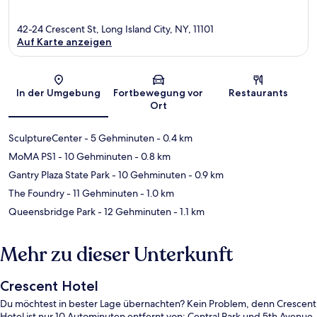
42-24 Crescent St, Long Island City, NY, 11101
Auf Karte anzeigen
Karte
In der Umgebung
Fortbewegung vor
Restaurants
Ort
SculptureCenter
- 5 Gehminuten
- 0.4 km
MoMA PS1
- 10 Gehminuten
- 0.8 km
Gantry Plaza State Park
- 10 Gehminuten
- 0.9 km
The Foundry
- 11 Gehminuten
- 1.0 km
Queensbridge Park
- 12 Gehminuten
- 1.1 km
Mehr zu dieser Unterkunft
Crescent Hotel
Du möchtest in bester Lage übernachten? Kein Problem, denn Crescent
Hotel ist nur 10 Autominuten entfernt von: Central Park und 5th Avenue.