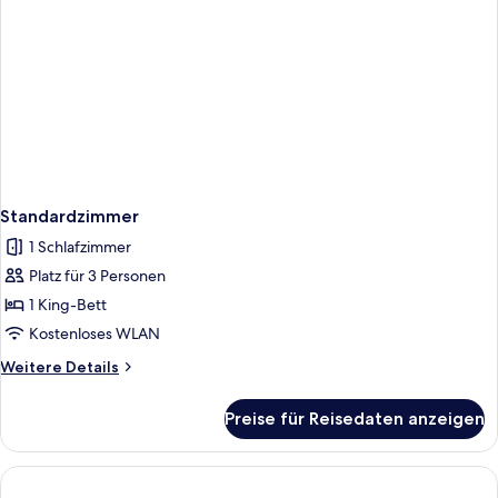
Standardzimmer
1 Schlafzimmer
Platz für 3 Personen
1 King-Bett
Kostenloses WLAN
Weitere
Weitere Details
Details
für
Preise für Reisedaten anzeigen
Standardzimmer