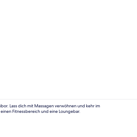
Tägliches in
ibor. Lass dich mit Massagen verwöhnen und kehr im
t einen Fitnessbereich und eine Loungebar.
Fassade der