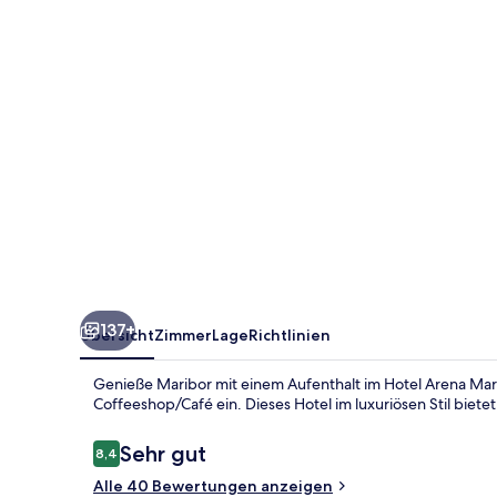
137+
Übersicht
Zimmer
Lage
Richtlinien
Genieße Maribor mit einem Aufenthalt im Hotel Arena Mar
Coffeeshop/Café ein. Dieses Hotel im luxuriösen Stil biete
Bewertungen
Sehr gut
8,4
8,4 von 10.
Alle 40 Bewertungen anzeigen