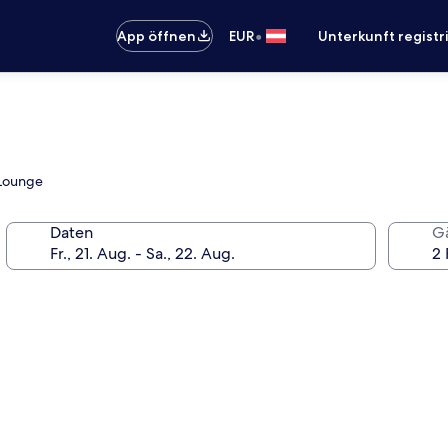
•
App öffnen
EUR
Unterkunft registr
/Lounge
Daten
G