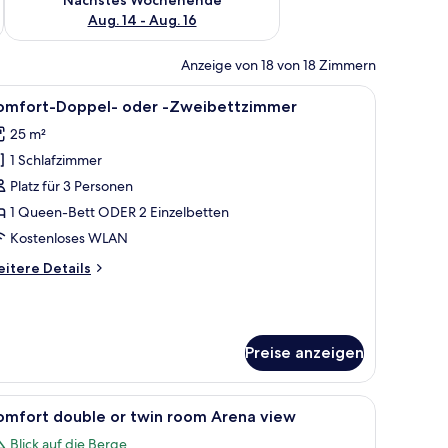
Aug. 14 - Aug. 16
Anzeige von 18 von 18 Zimmern
and montierten Regal.
tisch, zwei gelben Stühlen und einer Holzwand.
le
Ein Hotelzimmer mit einem großen Bett, eine
11
omfort-Doppel- oder -Zweibettzimmer
otos
25 m²
ür
1 Schlafzimmer
omfort-
oppel-
Platz für 3 Personen
der
1 Queen-Bett ODER 2 Einzelbetten
Kostenloses WLAN
weibettzimmer
itere
itere Details
nzeigen
tails
r
mfort-
ppel-
Preise anzeigen
er
eibettzimmer
tuhl und einem Fenster mit Vorhängen.
em Holzkopfteil, großen Fenstern mit durchsichtigen Vorhängen und einem 
le
Ein Hotelzimmer mit zwei Betten, einem höl
6
omfort double or twin room Arena view
otos
Blick auf die Berge