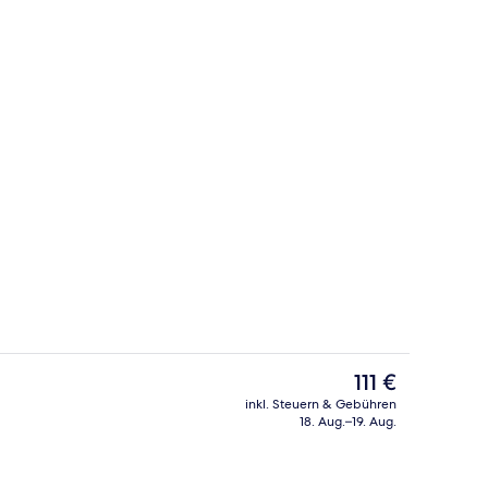
begriffenes kontinentales Frühstück
Frühstück, Mittagessen und Abendes
Der
111 €
aktuelle
inkl. Steuern & Gebühren
Preis
18. Aug.–19. Aug.
 Unterkunft
Wellness
beträgt
111 €.