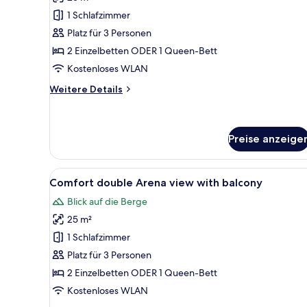
für
1 Schlafzimmer
Comfort
Double
Platz für 3 Personen
or
2 Einzelbetten ODER 1 Queen-Bett
Twin
Kostenloses WLAN
Room.
Weitere
Weitere Details
anzeigen
Details
für
Comfort
Double
Preise anzeige
or
Twin
Alle
Ein Hotelzimmer mit Bett, Schr
Room.
8
Comfort double Arena view with balcony
Fotos
Blick auf die Berge
für
25 m²
Comfort
double
1 Schlafzimmer
Arena
Platz für 3 Personen
view
2 Einzelbetten ODER 1 Queen-Bett
with
Kostenloses WLAN
balcony