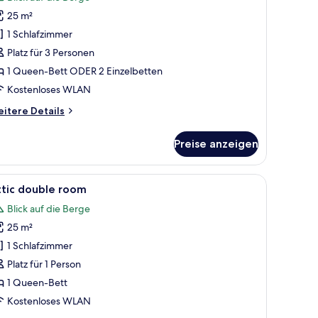
ür
25 m²
omfort
ouble
1 Schlafzimmer
r
Platz für 3 Personen
win
1 Queen-Bett ODER 2 Einzelbetten
oom
Kostenloses WLAN
rena
itere
itere Details
iew
tails
nzeigen
r
Preise anzeigen
mfort
uble
h, Stuhl, Nachttisch und einem Fenster mit Vorhängen.
le
Ein Schlafzimmer mit geneigter Decke, Dachfe
9
in
ttic double room
otos
oom
Blick auf die Berge
ena
ür
ew
25 m²
ttic
ouble
1 Schlafzimmer
oom
Platz für 1 Person
nzeigen
1 Queen-Bett
Kostenloses WLAN