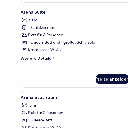
Attic
double
Alle
Ein Schlafzimmer mit Schlafpla
8
room
Arena Suite
Fotos
30 m²
für
1 Schlafzimmer
Arena
Suite
Platz für 3 Personen
anzeigen
1 Queen-Bett und 1 großes Schlafsofa
Kostenloses WLAN
Weitere
Weitere Details
Details
für
Arena
Suite
Preise anzeige
Alle
Ein Schlafzimmer mit zwei Bett
5
Arena attic room
Fotos
15 m²
für
Platz für 2 Personen
Arena
attic
1 Queen-Bett
room
Kostenloses WLAN