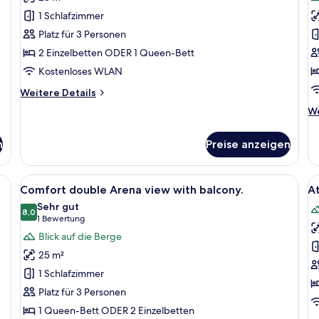
für
f
1 Schlafzimmer
Comfort-
C
Doppel-
d
Platz für 3 Personen
oder
o
2 Einzelbetten ODER 1 Queen-Bett
-
t
Kostenloses WLAN
Zweibettzimmer,
r
Weitere
Weitere Details
Balkon
A
Details
We
We
anzeigen
v
für
De
Comfort-
a
fü
Doppel-
n
Preise anzeigen
Co
oder
do
-
or
eibtisch, Stuhl, Nachttisch und einem Fenster mit Vorhängen.
Alle
Ein Hotelzimmer mit Bett, Schreibtisc
Al
Zweibettzimmer,
7
tw
Comfort double Arena view with balcony.
A
Balkon
Fotos
F
r
Sehr gut
für
8,0
Ar
f
8,0 von 10
(1
1 Bewertung
vi
Comfort
A
Bewertung)
Blick auf die Berge
double
d
25 m²
Arena
r
1 Schlafzimmer
view
a
Platz für 3 Personen
with
1 Queen-Bett ODER 2 Einzelbetten
balcony.