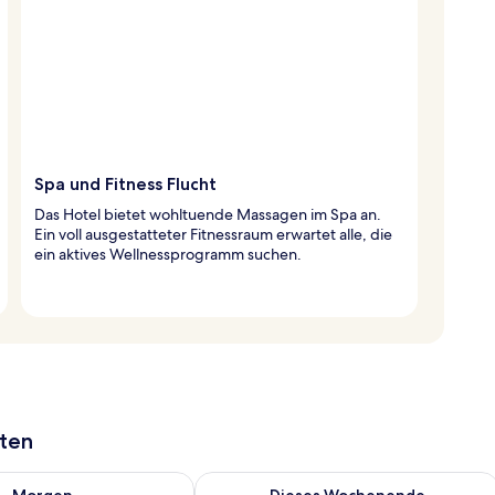
Spa und Fitness Flucht
Das Hotel bietet wohltuende Massagen im Spa an.
Ein voll ausgestatteter Fitnessraum erwartet alle, die
ein aktives Wellnessprogramm suchen.
aten
 - Aug. 8.
 Verfügbarkeit für morgen, Aug. 8 - Aug. 9.
Überprüfe die Verfügbarkeit für dies
Morgen
Dieses Wochenende