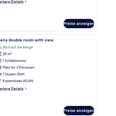
itere
itere Details
tails
r
tic
uble
Preise anzeigen
oom
em Schreibtisch und einem Fenster.
le
Ein modernes Schlafzimmer mit einem hölzer
6
rena double room with view
otos
Blick auf die Berge
ür
25 m²
rena
ouble
1 Schlafzimmer
oom
Platz für 3 Personen
ith
1 Queen-Bett
iew
Kostenloses WLAN
nzeigen
itere
itere Details
tails
r
ena
uble
Preise anzeigen
oom