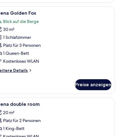
th
ew
em Sessel, einem Kleiderschrank und einem gerahmten Bild an der Wand.
le
Ein modernes Schlafzimmer mit Holzboden, e
9
rena Golden Fox
otos
Blick auf die Berge
ür
30 m²
rena
olden
1 Schlafzimmer
ox
Platz für 3 Personen
nzeigen
1 Queen-Bett
Kostenloses WLAN
itere
itere Details
tails
r
Preise anzeigen
ena
olden
x
le
Ein Schlafzimmer mit einem Bett, einem Schre
6
rena double room
otos
20 m²
ür
Platz für 2 Personen
rena
ouble
1 King-Bett
oom
Kostenloses WLAN