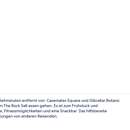
Executive-Zi
5 Gehminuten entfernt von: Casemates Square und Gibraltar Botanic
 The Rock Salt essen gehen. Es ist zum Frühstück und
, Fitnessmöglichkeiten und eine Snackbar. Das hilfsbereite
Lobby
ertungen von anderen Reisenden.