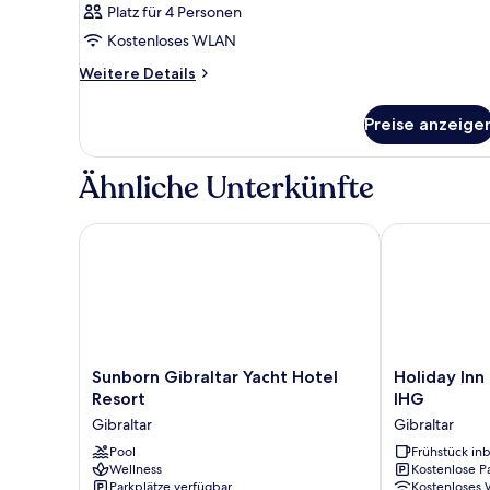
Platz für 4 Personen
Kostenloses WLAN
Weitere
Weitere Details
Details
für
Preise anzeige
Zimmer
Ähnliche Unterkünfte
Sunborn Gibraltar Yacht Hotel Resort
Holiday Inn E
Sunborn
Holiday
Sunborn Gibraltar Yacht Hotel
Holiday Inn
Gibraltar
Inn
Resort
IHG
Yacht
Express
Gibraltar
Gibraltar
Hotel
Gibraltar
Resort
Pool
by
Frühstück inb
Wellness
Kostenlose P
Gibraltar
IHG
Parkplätze verfügbar
Kostenloses