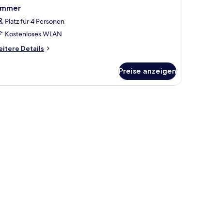
immer
Platz für 4 Personen
Kostenloses WLAN
itere
itere Details
tails
r
Preise anzeigen
immer