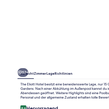
57+
Übersicht
Zimmer
Lage
Richtlinien
The Eliott Hotel besitzt eine beneidenswerte Lage, nur 1
Gardens. Nach einer Abkühlung im Außenpool kannst du im
Abendessen geöffnet. Weitere Highlights sind eine Poolbar
Personal und der allgemeine Zustand erhalten tolle Bew
Bewertungen
Hervorragend
8,6