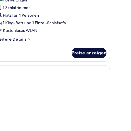
(4
4 Bewertungen
amily
Bewertungen)
1 Schlafzimmer
oom
Platz für 4 Personen
nzeigen
1 King-Bett und 1 Einzel-Schlafsofa
Kostenloses WLAN
itere
itere Details
tails
r
Preise anzeigen
mily
oom
e Bettwaren, Zimmersafe, Schreibtisch