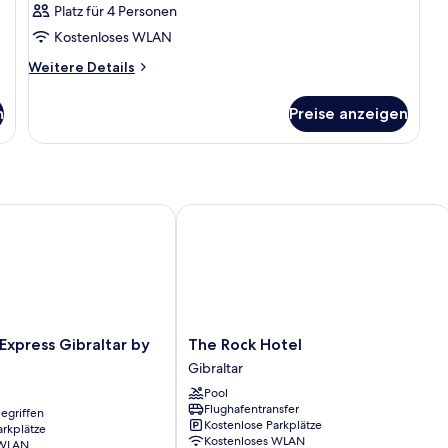
Platz für 4 Personen
Kostenloses WLAN
Weitere
Weitere Details
Details
für
n
Preise anzeigen
Zimmer
xpress Gibraltar by IHG
The Rock Hotel
The
 Express Gibraltar by
The Rock Hotel
Rock
Gibraltar
Hotel
Pool
Gibraltar
Flughafentransfer
egriffen
Kostenlose Parkplätze
arkplätze
Kostenloses WLAN
 WLAN