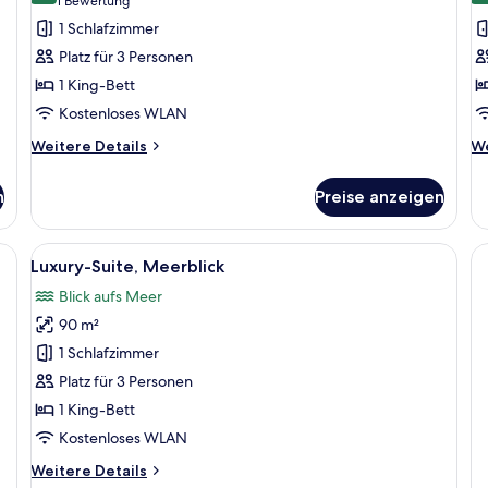
(1
1 Bewertung
Executive-
F
Bewertung)
1 Schlafzimmer
Zimmer,
R
Platz für 3 Personen
Balkon
a
1 King-Bett
anzeigen
Kostenloses WLAN
Weitere
We
Weitere Details
We
Details
De
für
fü
n
Preise anzeigen
Executive-
Fa
Zimmer,
R
Balkon
rauem Sofa, einem Glastisch und einem Esstisch mit Stühlen.
Alle
Luxury-Suite, Meerblick | Hochwertig
1
Luxury-Suite, Meerblick
Fotos
Blick aufs Meer
für
90 m²
Luxury-
Suite,
1 Schlafzimmer
Meerblick
Platz für 3 Personen
anzeigen
1 King-Bett
Kostenloses WLAN
Weitere
Weitere Details