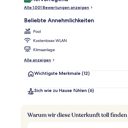
8,6 von 10.
Alle 1.001 Bewertungen anzeigen
Außenpool, S
Beliebte Annehmlichkeiten
Pool
Kostenloses WLAN
Klimaanlage
Alle anzeigen
Wichtigste Merkmale
(12)
Sich wie zu Hause fühlen
(6)
Warum wir diese Unterkunft toll finden