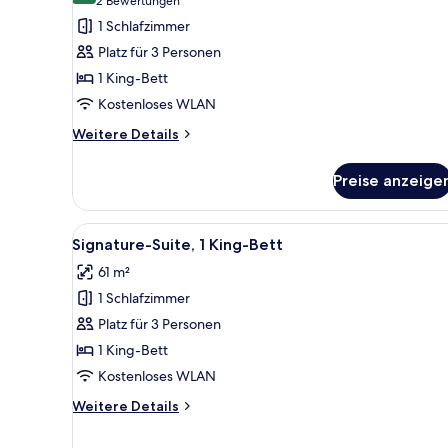
(2
2 Bewertungen
Executive
Bewertungen)
1 Schlafzimmer
Room
Platz für 3 Personen
anzeigen
1 King-Bett
Kostenloses WLAN
Weitere
Weitere Details
Details
für
Preise anzeige
Executive
Room
Alle
Ein modernes Wohnzimmer mit g
5
Signature-Suite, 1 King-Bett
Fotos
61 m²
für
1 Schlafzimmer
Signature-
Suite,
Platz für 3 Personen
1 King-
1 King-Bett
Bett
Kostenloses WLAN
anzeigen
Weitere
Weitere Details
Details
für