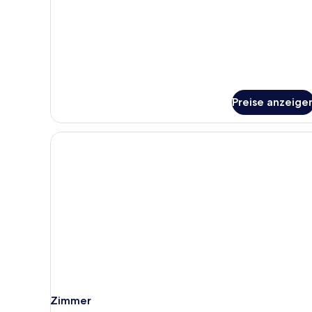
Signature-
Suite,
1 King-
Bett
Preise anzeige
Zimmer