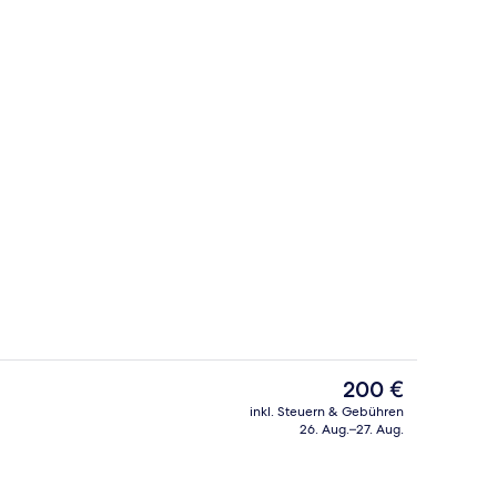
mmer, Balkon | Hochwertige Bettwaren, Zimmersafe, Schreibtisch
Dachterrasse
Der
200 €
aktuelle
inkl. Steuern & Gebühren
Preis
26. Aug.–27. Aug.
Frühstück und Abendessen
beträgt
200 €.