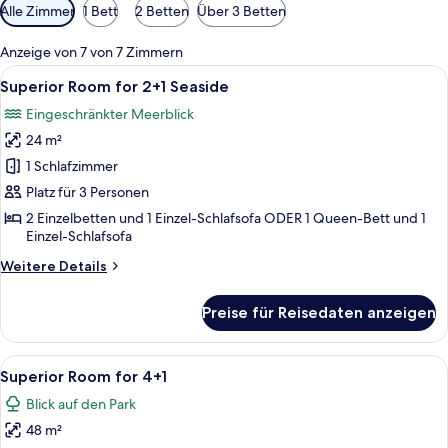
Verfügbare
Alle Zimmer
1 Bett
2 Betten
Über 3 Betten
Filter
für
Anzeige von 7 von 7 Zimmern
Zimmer
Alle
Ein modernes Hotelzimmer mit einem g
5
Superior Room for 2+1 Seaside
Fotos
Eingeschränkter Meerblick
für
24 m²
Superior
Room
1 Schlafzimmer
for
Platz für 3 Personen
2+1
2 Einzelbetten und 1 Einzel-Schlafsofa ODER 1 Queen-Bett und 1
Seaside
Einzel-Schlafsofa
anzeigen
Weitere
Weitere Details
Details
für
Preise für Reisedaten anzeigen
Superior
Room
for
Alle
Ein modernes Hotelzimmer mit einem g
5
2+1
Superior Room for 4+1
Fotos
Seaside
Blick auf den Park
für
48 m²
Superior