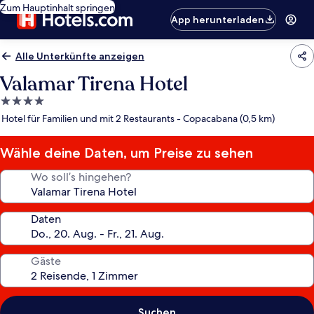
Zum Hauptinhalt springen
App herunterladen
Alle Unterkünfte anzeigen
Valamar Tirena Hotel
4.0-
Sterne-
Hotel für Familien und mit 2 Restaurants - Copacabana (0,5 km)
Unterkunft
Wähle deine Daten, um Preise zu sehen
Wo soll’s hingehen?
Daten
Gäste
Suchen