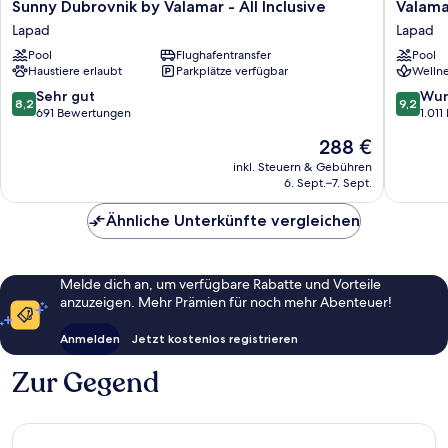
Sunny
Valamar
Sunny Dubrovnik by Valamar - All Inclusive
Valama
Dubrovnik
Lacroma
Lapad
Lapad
by
Hotel
Pool
Flughafentransfer
Pool
Valamar
Lapad
Haustiere erlaubt
Parkplätze verfügbar
Wellne
-
All
8.2
9.2
Sehr gut
Wun
8,2
9,2
Inclusive
von
von
691 Bewertungen
1.01
Lapad
10,
10,
Der
288 €
Sehr
Wunder
Preis
gut,
1.011
inkl. Steuern & Gebühren
beträgt
6. Sept.–7. Sept.
691
Bewert
288 €
Bewertungen
Ähnliche Unterkünfte vergleichen
Melde dich an, um verfügbare Rabatte und Vorteile
anzuzeigen. Mehr Prämien für noch mehr Abenteuer!
Anmelden
Jetzt kostenlos registrieren
Zur Gegend