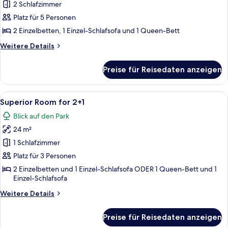
Room
2 Schlafzimmer
for
Platz für 5 Personen
4+1
2 Einzelbetten, 1 Einzel-Schlafsofa und 1 Queen-Bett
anzeigen
Weitere
Weitere Details
Details
für
Preise für Reisedaten anzeigen
Superior
Room
for
Alle
Ein modernes Hotelzimmer mit einem g
5
4+1
Superior Room for 2+1
Fotos
Blick auf den Park
für
24 m²
Superior
Room
1 Schlafzimmer
for
Platz für 3 Personen
2+1
2 Einzelbetten und 1 Einzel-Schlafsofa ODER 1 Queen-Bett und 1
anzeigen
Einzel-Schlafsofa
Weitere
Weitere Details
Details
für
Preise für Reisedaten anzeigen
Superior