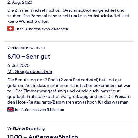
2. Aug. 2023
Die Zimmer sind sehr schön. Geschmackvoll eingerichtet und
sauber. Das Personal ist sehr nett und das Frühstücksbuffet lässt
keine Wünsche offen.
Susan, Aufenthalt von 2 Nächten
Verifizierte Bewertung
8/10 – Sehr gut
6. Juli 2025
Mit Google übersetzen
Die Benutzung der 3 Pools (2 vom Partnerhotel) hat und gut
gefallen. Auch, dass man immer Handtücher bekommen hat war
toll. Das Zimmer war geräumig und wurde auch immer gut
gepflegt. Frühstücksbuffet war großzügig und gut. Die Preise in
den Hotel-Restaurants/Bars waren etwas hoch für das was man
bekommen hat. Die Pina Colada hat nach fast gar nichts
Lisa, Aufenthalt von 5 Nächten
geschmeckt, die Annanas war schon etwas älter… Die
Klimaanlage war recht laut, aber war nicht so schlimm. Einige
Strände in der Nähe (ca. 15min Gehzeit) Alles in Allem ein
Verifizierte Bewertung
gelungener Aufenthalt!
10/10 – Außergewöhnlich