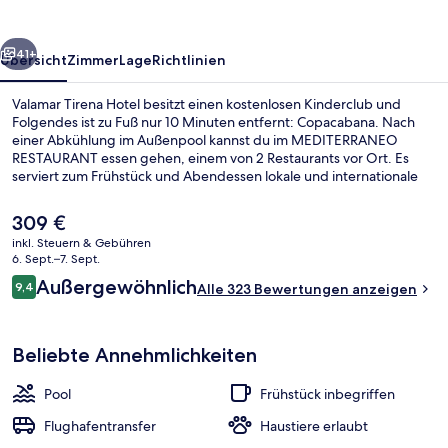
rück
Weiter
41+
Übersicht
Zimmer
Lage
Richtlinien
Valamar Tirena Hotel besitzt einen kostenlosen Kinderclub und
Folgendes ist zu Fuß nur 10 Minuten entfernt: Copacabana. Nach
einer Abkühlung im Außenpool kannst du im MEDITERRANEO
RESTAURANT essen gehen, einem von 2 Restaurants vor Ort. Es
serviert zum Frühstück und Abendessen lokale und internationale
Küche. Eine Poolbar, ein Kinderbecken und eine Snackbar gehören
ebenfalls zum Angebot. Andere Reisende lieben das hilfsbereite
Der
309 €
Personal und das Frühstück.
aktuelle
inkl. Steuern & Gebühren
Preis
6. Sept.–7. Sept.
Strandbar
beträgt
Bewertungen
Außergewöhnlich
9,4
Alle 323 Bewertungen anzeigen
309 €.
9,4 von 10.
Beliebte Annehmlichkeiten
Pool
Frühstück inbegriffen
Flughafentransfer
Haustiere erlaubt