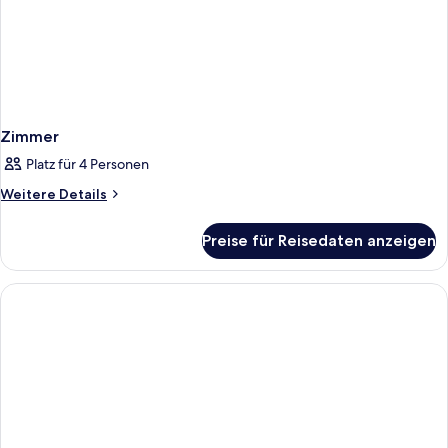
Zimmer
Platz für 4 Personen
Weitere
Weitere Details
Details
für
Preise für Reisedaten anzeigen
Zimmer