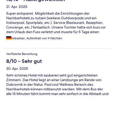
21. Apr. 2025
Super entspannt. Möglichkeit die Einrichtungen der
Nachbarhotels zu nutzen (weitere Outdoorpools und ein
Indoorpool, Sportplatz, etc.). Service (Restaurant, Rezeption,
Concierge, etc.) fantastisch. Unsere Tochter hatte sich kurz vor
dem Urlaub den Fuss verletzt und musste für 5 Tage einen
Rollstuhl nutzen, den uns das Hotel gab und auch sonst auf ihre
Sebastian, Aufenthalt von 9 Nächten
Bedürfnisse Rücksicht nahm. Kidsclub modern und hochwertig.
Wir kommen wieder!
Verifizierte Bewertung
8/10 – Sehr gut
30. Apr. 2025
Sehr schönes Hotel mit sauberen seht gut eingerichteten
Zimmern. Das Hotel liegt an einer Landzunge am Rande von
Dubrovnik in der Natur. Pool und Wellness Bereich des
Nachbarhotels können mitbenutzt werden. Mit dem Bus der
alle 15 Minuten fährt kommt man sehr einfach in die Altstadt und
zu anderen Plätzen von Dubrovnik. Service und Information im
Hotel ist top. Das Essen war auch sehr lecker. Leider war es im
Essenbereich immer etwas turbulent durch das gleichzeitig
stattfindende Wasserballtunier. Da wir sehr früh im Jahr waren