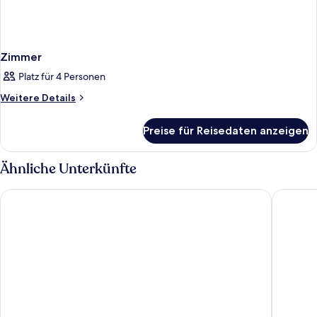
Zimmer
Platz für 4 Personen
Weitere
Weitere Details
Details
für
Preise für Reisedaten anzeigen
Zimmer
Ähnliche Unterkünfte
Sunny Dubrovnik by Valamar - All Inclusive
Valamar 