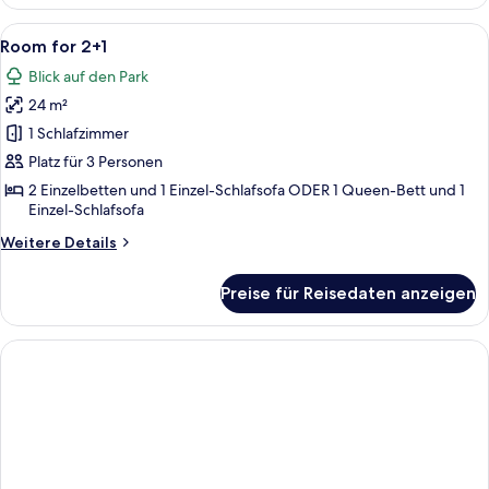
Room
for
Alle
Ein modernes Hotelzimmer mit einem g
5
2+1
Room for 2+1
Fotos
Blick auf den Park
für
24 m²
Room
for
1 Schlafzimmer
2+1
Platz für 3 Personen
anzeigen
2 Einzelbetten und 1 Einzel-Schlafsofa ODER 1 Queen-Bett und 1
Einzel-Schlafsofa
Weitere
Weitere Details
Details
für
Preise für Reisedaten anzeigen
Room
for
2+1