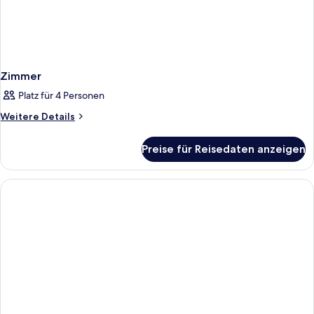
Zimmer
Platz für 4 Personen
Weitere
Weitere Details
Details
für
Preise für Reisedaten anzeigen
Zimmer