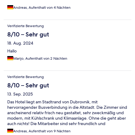
konnten wir nicht nach draußen auf die Terrasse oder den
Innenhof ausweichen, was im Sommer sicherlich möglich ist und
Andreas, Aufenthalt von 4 Nächten
die Lage etwas entspannt.
Verifizierte Bewertung
8/10 – Sehr gut
18. Aug. 2024
Hallo
Marijo, Aufenthalt von 2 Nächten
Verifizierte Bewertung
8/10 – Sehr gut
13. Sep. 2025
Das Hotel liegt am Stadtrand von Dubrovnik, mit
hervorragender Busverbindung in die Altstadt. Die Zimmer sind
anscheinend relativ frisch neu gestaltet, sehr zweckmäßig und
modern, mit Kühlschrank und Klimaanlage. Ohne die geht aber
auch nichts! Die Mitarbeiter sind sehr freundlich und
zuvorkommend, Poolbereich ist auch ganz hübsch. Zum Strand
Andreas, Aufenthalt von 9 Nächten
geht es einige Meter bergab und der ist auch eher