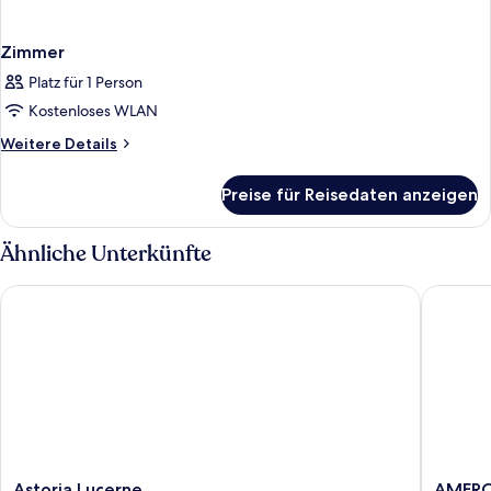
Zimmer
Platz für 1 Person
Kostenloses WLAN
Weitere
Weitere Details
Details
für
Preise für Reisedaten anzeigen
Zimmer
Ähnliche Unterkünfte
Astoria Lucerne
AMERON 
Astoria
AMERO
Astoria Lucerne
AMERON