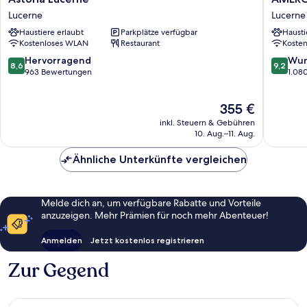
Lucerne
Luzern
Lucerne
Lucerne
Lucerne
Hotel
Haustiere erlaubt
Parkplätze verfügbar
Hausti
Flora
Kostenloses WLAN
Restaurant
Koste
Lucerne
8.6
9.2
Hervorragend
Wun
8,6
9,2
von
von
963 Bewertungen
1.08
10,
10,
Hervorragend,
Wunder
Der
355 €
963
1.080
Preis
Bewertungen
Bewert
inkl. Steuern & Gebühren
beträgt
10. Aug.–11. Aug.
355 €
Ähnliche Unterkünfte vergleichen
Melde dich an, um verfügbare Rabatte und Vorteile
anzuzeigen. Mehr Prämien für noch mehr Abenteuer!
Anmelden
Jetzt kostenlos registrieren
Zur Gegend