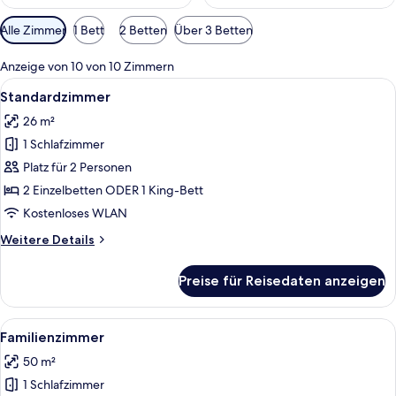
Verfügbare
Alle Zimmer
1 Bett
2 Betten
Über 3 Betten
Filter
für
Anzeige von 10 von 10 Zimmern
Zimmer
Alle
Ein Hotelzimmer mit Doppelbett, Nach
17
Standardzimmer
Fotos
26 m²
für
1 Schlafzimmer
Standardzimmer
anzeigen
Platz für 2 Personen
2 Einzelbetten ODER 1 King-Bett
Kostenloses WLAN
Weitere
Weitere Details
Details
für
Preise für Reisedaten anzeigen
Standardzimmer
Alle
Ein Hotelzimmer mit Dusche, Bett, Sch
10
Familienzimmer
Fotos
50 m²
für
1 Schlafzimmer
Familienzimmer