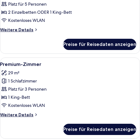
anzeigen
Platz für 5 Personen
2 Einzelbetten ODER 1 King-Bett
Kostenloses WLAN
Weitere
Weitere Details
Details
für
Preise für Reisedaten anzeigen
Familienzimmer
Alle
Ein modernes Hotelzimmer mit einem g
14
Premium-Zimmer
Fotos
29 m²
für
1 Schlafzimmer
Premium-
Zimmer
Platz für 3 Personen
anzeigen
1 King-Bett
Kostenloses WLAN
Weitere
Weitere Details
Details
für
Preise für Reisedaten anzeigen
Premium-
Zimmer