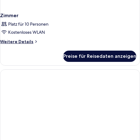
Zimmer
Platz für 10 Personen
Kostenloses WLAN
Weitere
Weitere Details
Details
für
Preise für Reisedaten anzeigen
Zimmer