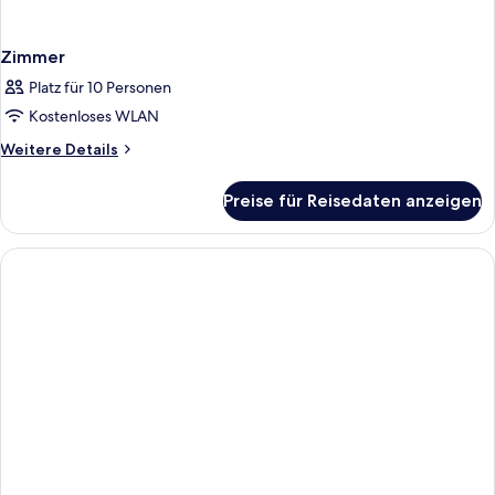
Zimmer
Platz für 10 Personen
Kostenloses WLAN
Weitere
Weitere Details
Details
für
Preise für Reisedaten anzeigen
Zimmer