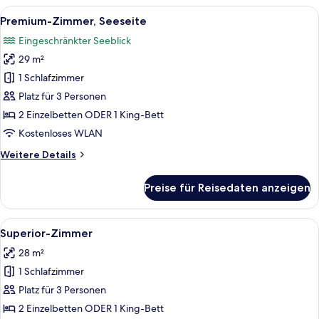
Alle
Ein modernes Hotelzimmer mit Bett, e
10
Premium-Zimmer, Seeseite
Fotos
Eingeschränkter Seeblick
für
29 m²
Premium-
Zimmer,
1 Schlafzimmer
Seeseite
Platz für 3 Personen
anzeigen
2 Einzelbetten ODER 1 King-Bett
Kostenloses WLAN
Weitere
Weitere Details
Details
für
Preise für Reisedaten anzeigen
Premium-
Zimmer,
Seeseite
Alle
Ein Hotelzimmer mit einem großen Bet
12
Superior-Zimmer
Fotos
28 m²
für
1 Schlafzimmer
Superior-
Zimmer
Platz für 3 Personen
anzeigen
2 Einzelbetten ODER 1 King-Bett