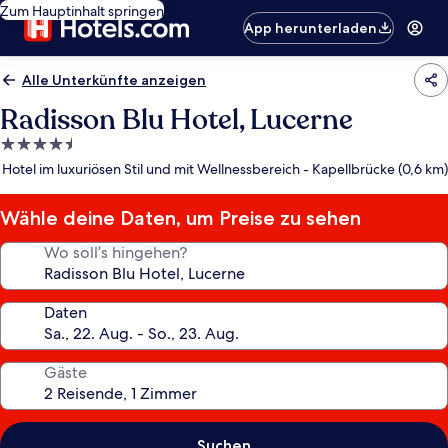
Zum Hauptinhalt springen
App herunterladen
Alle Unterkünfte anzeigen
Radisson Blu Hotel, Lucerne
4.5-
Sterne-
Hotel im luxuriösen Stil und mit Wellnessbereich - Kapellbrücke (0,6 km)
Unterkunft
Wähle deine Daten, um Preise zu sehen
Wo soll’s hingehen?
Daten
Gäste
Suchen