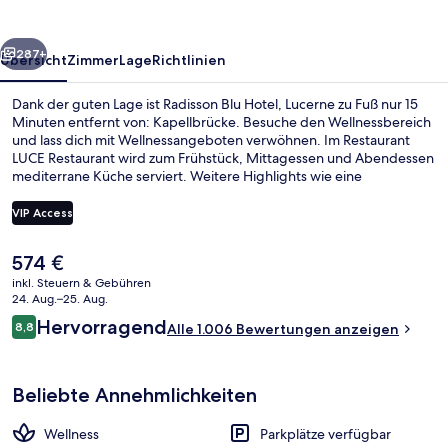
rück
Weiter
287+
Übersicht
Zimmer
Lage
Richtlinien
Dank der guten Lage ist Radisson Blu Hotel, Lucerne zu Fuß nur 15
Minuten entfernt von: Kapellbrücke. Besuche den Wellnessbereich
und lass dich mit Wellnessangeboten verwöhnen. Im Restaurant
LUCE Restaurant wird zum Frühstück, Mittagessen und Abendessen
mediterrane Küche serviert. Weitere Highlights wie eine
Bar/Lounge, Fitnessmöglichkeiten und eine Snackbar sprechen für
dieses Hotel im luxuriösen Stil. Andere Reisende lieben das
VIP Access
hilfsbereite Personal.
Der
574 €
Tägliches Frühstücksbuffet gegen Ge
aktuelle
inkl. Steuern & Gebühren
Preis
24. Aug.–25. Aug.
beträgt
Bewertungen
Hervorragend
8,8
Alle 1.006 Bewertungen anzeigen
574 €.
8,8 von 10.
Beliebte Annehmlichkeiten
Wellness
Parkplätze verfügbar