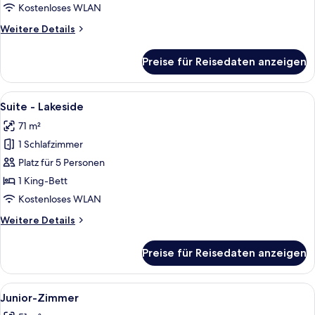
Kostenloses WLAN
Weitere
Weitere Details
Details
für
Preise für Reisedaten anzeigen
Superior-
Zimmer
Alle
Ein modernes Hotelzimmer mit einer Co
13
Suite - Lakeside
Fotos
71 m²
für
1 Schlafzimmer
Suite
-
Platz für 5 Personen
Lakeside
1 King-Bett
anzeigen
Kostenloses WLAN
Weitere
Weitere Details
Details
für
Preise für Reisedaten anzeigen
Suite
-
Lakeside
Alle
Ein Hotelzimmer mit Flachbildfernseh
8
Junior-Zimmer
Fotos