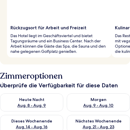
Rückzugsort für Arbeit und Freizeit
Kulinar
Das Hotel liegt im Geschäftsviertel und bietet
Das Rest
Tagungsräume und ein Business Center. Nach der
mit veg
Arbeit können die Gäste das Spa, die Sauna und den
Optione
nahe gelegenen Golfplatz genießen.
die kuli
Zimmeroptionen
Überprüfe die Verfügbarkeit für diese Daten
Überprüfe die Verfügbarkeit für heute Nacht, Aug. 8 - Aug. 9.
Überprüfe die Verfügbarkeit f
Heute Nacht
Morgen
Aug. 8 - Aug. 9
Aug. 9 - Aug. 10
Überprüfe die Verfügbarkeit für dieses Wochenende, Aug. 14 -
Überprüfe die Verfügbarkeit f
Dieses Wochenende
Nächstes Wochenende
Aug. 14 - Aug. 16
Aug. 21 - Aug. 23