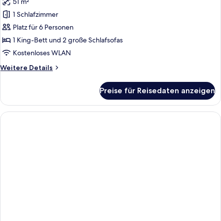
51 m²
für
1 Schlafzimmer
Junior-
Zimmer
Platz für 6 Personen
anzeigen
1 King-Bett und 2 große Schlafsofas
Kostenloses WLAN
Weitere
Weitere Details
Details
für
Preise für Reisedaten anzeigen
Junior-
Zimmer