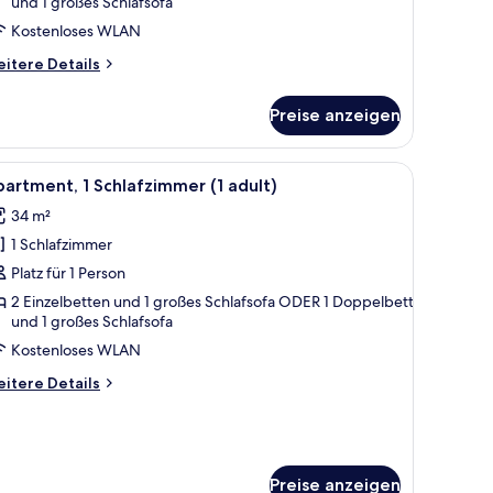
und 1 großes Schlafsofa
ateral
ea
Kostenloses WLAN
iew
itere
itere Details
tails
r
dults+2
Preise anzeigen
artment,
hildren)
nzeigen
hlafzimmer,
sch mit Stühlen, einer Lampe und zwei gerahmten Bildern an der Wand.
le
Ein Hotelzimmer mit Küchenzeile, einer Sitzec
8
ngeschränkter
artment, 1 Schlafzimmer (1 adult)
otos
erblick
34 m²
ateral
ür
a
1 Schlafzimmer
partment,
ew
Platz für 1 Person
chlafzimmer
ults+2
2 Einzelbetten und 1 großes Schlafsofa ODER 1 Doppelbett
ildren)
und 1 großes Schlafsofa
dult)
Kostenloses WLAN
nzeigen
itere
itere Details
tails
r
artment,
hlafzimmer
Preise anzeigen