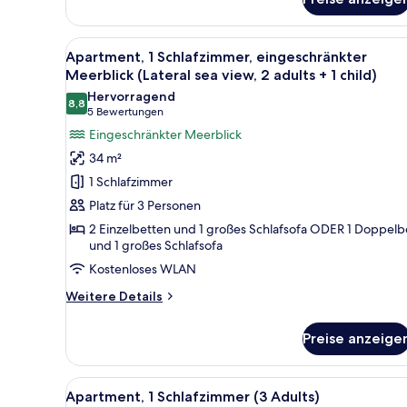
and
1
child)
Alle
Ein Balkon mit Tisch und Obst
12
Apartment, 1 Schlafzimmer, eingeschränkter
Fotos
Meerblick (Lateral sea view, 2 adults + 1 child)
für
Hervorragend
8,8
Apartment,
8,8 von 10
(5
5 Bewertungen
1
Bewertungen)
Eingeschränkter Meerblick
Schlafzimmer,
34 m²
eingeschränkter
1 Schlafzimmer
Meerblick
Platz für 3 Personen
(Lateral
2 Einzelbetten und 1 großes Schlafsofa ODER 1 Doppelb
sea
und 1 großes Schlafsofa
view,
Kostenloses WLAN
2
adults
Weitere
Weitere Details
Details
+
für
1
Preise anzeige
Apartment,
child)
1
Schlafzimmer,
anzeigen
Alle
Ein Hotelzimmer mit Küchenzeil
10
eingeschränkter
Apartment, 1 Schlafzimmer (3 Adults)