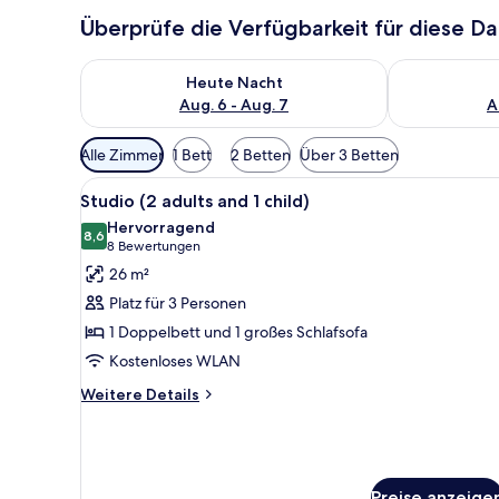
Überprüfe die Verfügbarkeit für diese D
Überprüfe die Verfügbarkeit für heute Nacht, Aug. 6
Überprüfe die
Heute Nacht
Aug. 6 - Aug. 7
A
Verfügbare
Alle Zimmer
1 Bett
2 Betten
Über 3 Betten
Filter
Alle
Ein Zimmer mit einer Couch, e
für
11
Studio (2 adults and 1 child)
Fotos
Zimmer
Hervorragend
für
8,6
8,6 von 10
(8
8 Bewertungen
Studio
Bewertungen)
26 m²
(2
Platz für 3 Personen
adults
1 Doppelbett und 1 großes Schlafsofa
and
Kostenloses WLAN
1
child)
Weitere
Weitere Details
Details
anzeigen
für
Studio
(2
adults
Preise anzeige