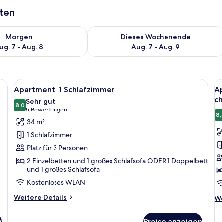
aten
 - Aug. 7.
 Verfügbarkeit für morgen, Aug. 7 - Aug. 8.
Überprüfe die Verfügbarkeit für dies
Morgen
Dieses Wochenende
ug. 7 - Aug. 8
Aug. 7 - Aug. 9
inem Tisch mit Stühlen, einer Lampe und zwei gerahmten Bildern an der Wan
Alle
Ein Hotelzimmer mit Küchenzeile, eine
Al
12
Apartment, 1 Schlafzimmer
Ap
Fotos
F
ch
Sehr gut
für
8,0
f
8,0 von 10
(5
5 Bewertungen
8,
Apartment,
A
Bewertungen)
34 m²
1
1
1 Schlafzimmer
Schlafzimmer
S
Platz für 3 Personen
anzeigen
P
2 Einzelbetten und 1 großes Schlafsofa ODER 1 Doppelbett
(
und 1 großes Schlafsofa
a
Kostenloses WLAN
a
Weitere
1
Weitere Details
We
We
Details
De
ch
für
fü
a
n
Preise anzeigen