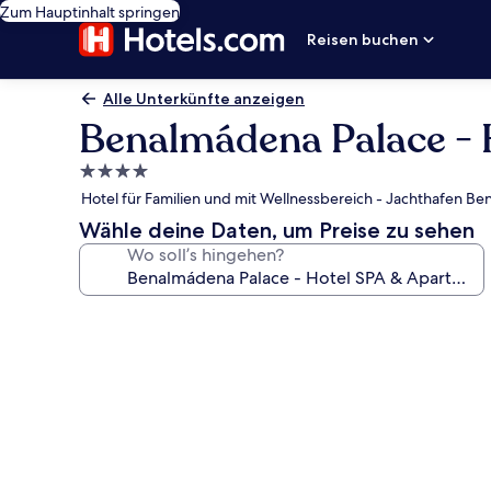
Zum Hauptinhalt springen
Reisen buchen
Alle Unterkünfte anzeigen
Benalmádena Palace - 
4.0-
Sterne-
Hotel für Familien und mit Wellnessbereich - Jachthafen B
Unterkunft
Wähle deine Daten, um Preise zu sehen
Wo soll’s hingehen?
Fotogalerie
von
Benalmádena
Palace
-
Hotel