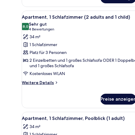
anzeigen
1
Schlafzimmer,
Alle
Ein Hotelzimmer mit Küchenzeil
8
eingeschränkter
Apartment, 1 Schlafzimmer (2 adults and 1 child)
Fotos
Meerblick
Sehr gut
(Lateral
für
8,0
8,0 von 10
(4
4 Bewertungen
sea
Apartment,
Bewertungen)
34 m²
view,
1
3
1 Schlafzimmer
Schlafzimmer
adults)
Platz für 3 Personen
(2
2 Einzelbetten und 1 großes Schlafsofa ODER 1 Doppelb
adults
und 1 großes Schlafsofa
and
Kostenloses WLAN
1
child)
Weitere
Weitere Details
Details
anzeigen
für
Apartment,
Preise anzeige
1
Schlafzimmer
Alle
Ein Hotelbalkon mit Pool, Lieg
(2
10
Apartment, 1 Schlafzimmer, Poolblick (1 adult)
adults
Fotos
and
34 m²
für
1
1 Schlafzimmer