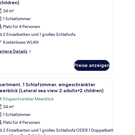
otos
children)
ür
34 m²
partment,
1 Schlafzimmer
Platz für 4 Personen
chlafzimmer,
oolblick
2 Einzelbetten und 1 großes Schlafsofa
2
Kostenloses WLAN
dults
itere
itere Details
nd
tails
r
Preise anzeigen
artment,
hildren)
nzeigen
hlafzimmer,
ouch, einem kleinen Tisch mit Obst, einem Fernseher an der Wand und einem
le
Ein Balkon mit Tisch und Obstkorb, umgeben 
11
olblick
artment, 1 Schlafzimmer, eingeschränkter
otos
erblick (Lateral sea view 2 adults+2 children)
ults
ür
Eingeschränkter Meerblick
nd
partment,
34 m²
ildren)
1 Schlafzimmer
chlafzimmer,
ingeschränkter
Platz für 4 Personen
eerblick
2 Einzelbetten und 1 großes Schlafsofa ODER 1 Doppelbett