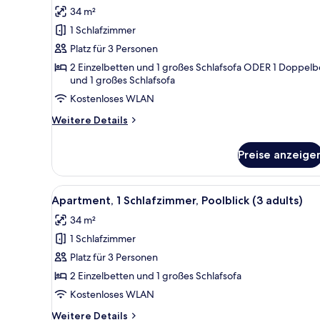
Fotos
Meerblick
34 m²
(Lateral
für
sea
1 Schlafzimmer
Apartment,
view,
1
Platz für 3 Personen
2
Schlafzimmer
adults
2 Einzelbetten und 1 großes Schlafsofa ODER 1 Doppelb
+
und 1 großes Schlafsofa
(3
1
Adults)
Kostenloses WLAN
child)
anzeigen
Weitere
Weitere Details
Details
für
Preise anzeige
Apartment,
1
Schlafzimmer
Alle
Ein Hotelbalkon mit Pool, Lieg
(3
11
Apartment, 1 Schlafzimmer, Poolblick (3 adults)
Fotos
Adults)
34 m²
für
1 Schlafzimmer
Apartment,
1
Platz für 3 Personen
Schlafzimmer,
2 Einzelbetten und 1 großes Schlafsofa
Poolblick
Kostenloses WLAN
(3
Weitere
Weitere Details