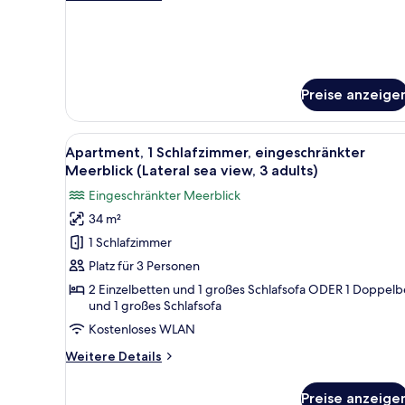
adults)
Details
anzeigen
für
Apartment,
1
Schlafzimmer,
Poolblick
Preise anzeige
(3
adults)
Alle
Ein Balkon mit Tisch und Obst
11
Apartment, 1 Schlafzimmer, eingeschränkter
Fotos
Meerblick (Lateral sea view, 3 adults)
für
Eingeschränkter Meerblick
Apartment,
34 m²
1
1 Schlafzimmer
Schlafzimmer,
eingeschränkter
Platz für 3 Personen
Meerblick
2 Einzelbetten und 1 großes Schlafsofa ODER 1 Doppelb
und 1 großes Schlafsofa
(Lateral
sea
Kostenloses WLAN
view,
Weitere
Weitere Details
3
Details
für
adults)
Preise anzeige
Apartment,