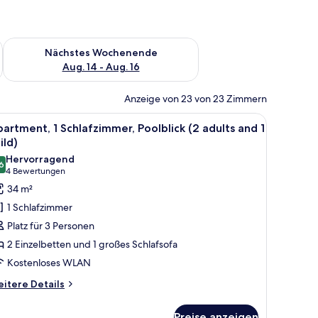
es Wochenende, Aug. 7 - Aug. 9.
Überprüfe die Verfügbarkeit für nächstes Wochenende, Aug. 1
Nächstes Wochenende
Aug. 14 - Aug. 16
Anzeige von 23 von 23 Zimmern
d.
r Sitzecke, einem Esstisch, einem Fernseher und einem Balkon mit Blick auf S
le
Ein Hotelbalkon mit Pool, Liegestühlen und e
12
artment, 1 Schlafzimmer, Poolblick (2 adults and 1
otos
ild)
ür
Hervorragend
6
partment,
8,6 von 10
(4
4 Bewertungen
Bewertungen)
34 m²
chlafzimmer,
1 Schlafzimmer
oolblick
Platz für 3 Personen
2
2 Einzelbetten und 1 großes Schlafsofa
dults
Kostenloses WLAN
nd
itere
itere Details
tails
ild)
r
nzeigen
Preise anzeigen