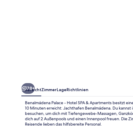
SPA
&
Apartments
78+
Übersicht
Zimmer
Lage
Richtlinien
Benalmádena Palace - Hotel SPA & Apartments besitzt eine
10 Minuten erreicht: Jachthafen Benalmádena. Du kannst
besuchen, um dich mit Tiefengewebe-Massagen, Ganzkörp
dich auf 2 Außenpools und einen Innenpool freuen. Die Z
Reisende lieben das hilfsbereite Personal.