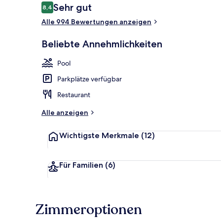
Bewertungen
Sehr gut
8,4
8,4 von 10.
Alle 994 Bewertungen anzeigen
Innenpool, 2
Beliebte Annehmlichkeiten
Pool
Parkplätze verfügbar
Restaurant
Alle anzeigen
Wichtigste Merkmale
(12)
Für Familien
(6)
Zimmeroptionen