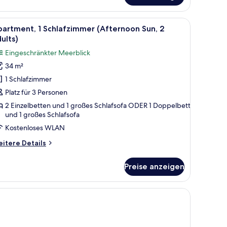
ult)
ck auf Stadt und Berge.
mgeben von Stühlen, mit Blick auf Wasser und Grünflächen.
le
Ein Balkon mit Tisch und Obstkorb, umgeben 
9
artment, 1 Schlafzimmer (Afternoon Sun, 2
otos
ults)
ür
Eingeschränkter Meerblick
partment,
34 m²
1 Schlafzimmer
chlafzimmer
Afternoon
Platz für 3 Personen
un,
2 Einzelbetten und 1 großes Schlafsofa ODER 1 Doppelbett
und 1 großes Schlafsofa
dults)
Kostenloses WLAN
nzeigen
itere
itere Details
tails
r
Preise anzeigen
artment,
hlafzimmer
n und einem Tisch mit Früchten.
fternoon
n,
ults)