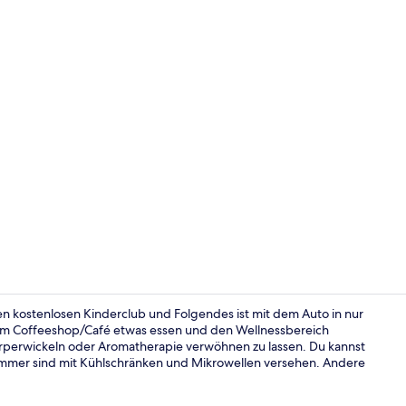
In Strandnäh
n kostenlosen Kinderclub und Folgendes ist mit dem Auto in nur
 im Coffeeshop/Café etwas essen und den Wellnessbereich
erwickeln oder Aromatherapie verwöhnen zu lassen. Du kannst
Daunenbettd
immer sind mit Kühlschränken und Mikrowellen versehen. Andere