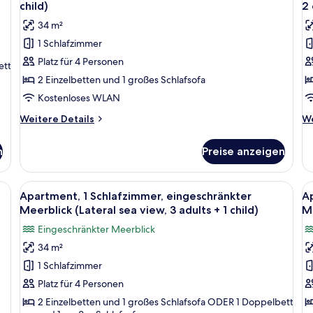
Fotos
F
child)
2 
für
f
34 m²
Apartment,
A
1 Schlafzimmer
1
1
Platz für 4 Personen
Schlafzimmer,
S
ett
Poolblick
P
2 Einzelbetten und 1 großes Schlafsofa
(3
(
Kostenloses WLAN
adults
a
Weitere
We
Weitere Details
We
and
a
Details
De
1
für
2
fü
n
Preise anzeigen
Apartment,
Ap
child)
c
1
1
anzeigen
a
Schlafzimmer,
Sc
estühlen und einem Tisch mit Früchten.
Alle
Ein modernes Hotelzimmer mit einer C
Al
10
Poolblick
Po
Apartment, 1 Schlafzimmer, eingeschränkter
Ap
Fotos
F
(3
(2
Meerblick (Lateral sea view, 3 adults + 1 child)
Me
adults
für
ad
f
Eingeschränkter Meerblick
and
a
Apartment,
A
1
2
34 m²
1
1
child)
ch
1 Schlafzimmer
Schlafzimmer,
S
eingeschränkter
e
Platz für 4 Personen
Meerblick
M
2 Einzelbetten und 1 großes Schlafsofa ODER 1 Doppelbett