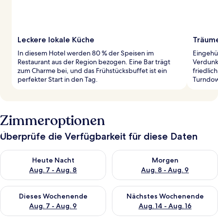
Leckere lokale Küche
Träume
In diesem Hotel werden 80 % der Speisen im
Eingehü
Restaurant aus der Region bezogen. Eine Bar trägt
Verdunk
zum Charme bei, und das Frühstücksbuffet ist ein
friedlic
perfekter Start in den Tag.
Turndow
Zimmeroptionen
Überprüfe die Verfügbarkeit für diese Daten
Überprüfe die Verfügbarkeit für heute Nacht, Aug. 7 - Aug. 8.
Überprüfe die Verfügbarkeit f
Heute Nacht
Morgen
Aug. 7 - Aug. 8
Aug. 8 - Aug. 9
Überprüfe die Verfügbarkeit für dieses Wochenende, Aug. 7 - 
Überprüfe die Verfügbarkeit f
Dieses Wochenende
Nächstes Wochenende
Aug. 7 - Aug. 9
Aug. 14 - Aug. 16