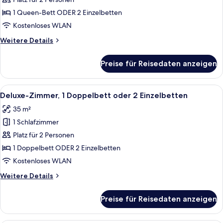
Zimmer
anzeigen
1 Queen-Bett ODER 2 Einzelbetten
Kostenloses WLAN
Weitere
Weitere Details
Details
für
Preise für Reisedaten anzeigen
Superior-
Zimmer
Alle
Ein Hotelzimmer mit Bett, Sofa, klein
5
Deluxe-Zimmer, 1 Doppelbett oder 2 Einzelbetten
Fotos
35 m²
für
1 Schlafzimmer
Deluxe-
Zimmer,
Platz für 2 Personen
1
1 Doppelbett ODER 2 Einzelbetten
Doppelbett
Kostenloses WLAN
oder
Weitere
Weitere Details
2
Details
Einzelbetten
für
Preise für Reisedaten anzeigen
Deluxe-
anzeigen
Zimmer,
1