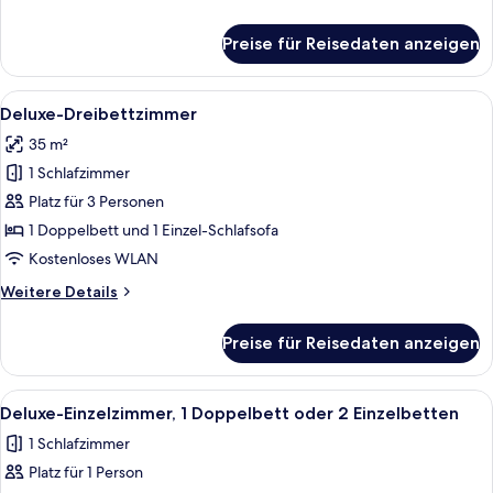
Details
für
Preise für Reisedaten anzeigen
Urban
Room
Alle
Ein Hotelzimmer mit Bett, einer Couc
5
Deluxe-Dreibettzimmer
Fotos
35 m²
für
1 Schlafzimmer
Deluxe-
Dreibettzimmer
Platz für 3 Personen
anzeigen
1 Doppelbett und 1 Einzel-Schlafsofa
Kostenloses WLAN
Weitere
Weitere Details
Details
für
Preise für Reisedaten anzeigen
Deluxe-
Dreibettzimmer
Alle
Ein Hotelzimmer mit Bett, Sofa, klein
5
Deluxe-Einzelzimmer, 1 Doppelbett oder 2 Einzelbetten
Fotos
1 Schlafzimmer
für
Platz für 1 Person
Deluxe-