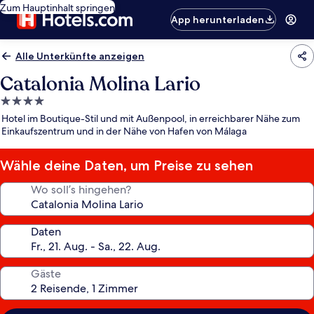
Zum Hauptinhalt springen
App herunterladen
Alle Unterkünfte anzeigen
Catalonia Molina Lario
4.0-
Sterne-
Hotel im Boutique-Stil und mit Außenpool, in erreichbarer Nähe zum
Unterkunft
Einkaufszentrum und in der Nähe von Hafen von Málaga
Wähle deine Daten, um Preise zu sehen
Wo soll’s hingehen?
Daten
Gäste