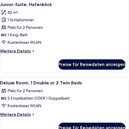
Alle
Daunenbettdecken, Minibar, Zimmersaf
5
Doppelbett
Junior-Suite, Hafenblick
Fotos
oder
42 m²
2
für
Einzelbetten
1 Schlafzimmer
Junior-
Suite,
Platz für 2 Personen
Hafenblick
1 King-Bett
anzeigen
Kostenloses WLAN
Weitere
Weitere Details
Details
für
Preise für Reisedaten anzeigen
Junior-
Suite,
Hafenblick
Alle
Ein Hotelzimmer mit einem Bett, einem
5
Deluxe Room, 1 Double or 2 Twin Beds
Fotos
Platz für 2 Personen
für
2 Einzelbetten ODER 1 Doppelbett
Deluxe
Room,
Kostenloses WLAN
1
Weitere
Weitere Details
Double
Details
für
or
Preise für Reisedaten anzeigen