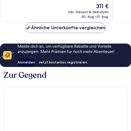
Außergewöhnlich,
Außerge
Der
311 €
891
1.008
Preis
Bewertungen
Bewert
inkl. Steuern & Gebühren
beträgt
30. Aug.–31. Aug.
311 €
Ähnliche Unterkünfte vergleichen
Melde dich an, um verfügbare Rabatte und Vorteile
anzuzeigen. Mehr Prämien für noch mehr Abenteuer!
Anmelden
Jetzt kostenlos registrieren
Zur Gegend