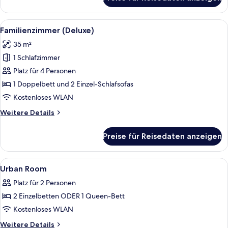
Deluxe
2
Room,
Twin
1
Alle
Ein Hotelzimmer mit Bett, einer Couc
5
Beds
Double
Familienzimmer (Deluxe)
Fotos
or
anzeigen
35 m²
2
für
Twin
1 Schlafzimmer
Familienzimmer
Beds
(Deluxe)
Platz für 4 Personen
anzeigen
1 Doppelbett und 2 Einzel-Schlafsofas
Kostenloses WLAN
Weitere
Weitere Details
Details
für
Preise für Reisedaten anzeigen
Familienzimmer
(Deluxe)
Alle
Daunenbettdecken, Minibar, Zimmersaf
4
Urban Room
Fotos
Platz für 2 Personen
für
2 Einzelbetten ODER 1 Queen-Bett
Urban
Room
Kostenloses WLAN
anzeigen
Weitere
Weitere Details