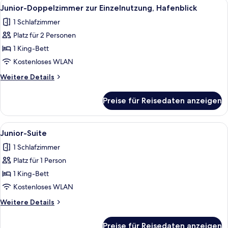
Alle
Daunenbettdecken, Minibar, Zimmersaf
5
Junior-Doppelzimmer zur Einzelnutzung, Hafenblick
Fotos
1 Schlafzimmer
für
Platz für 2 Personen
Junior-
Doppelzimmer
1 King-Bett
zur
Kostenloses WLAN
Einzelnutzung,
Weitere
Weitere Details
Hafenblick
Details
anzeigen
für
Preise für Reisedaten anzeigen
Junior-
Doppelzimmer
zur
Alle
Daunenbettdecken, Minibar, Zimmersaf
5
Einzelnutzung,
Junior-Suite
Fotos
Hafenblick
1 Schlafzimmer
für
Platz für 1 Person
Junior-
Suite
1 King-Bett
anzeigen
Kostenloses WLAN
Weitere
Weitere Details
Details
für
Preise für Reisedaten anzeigen