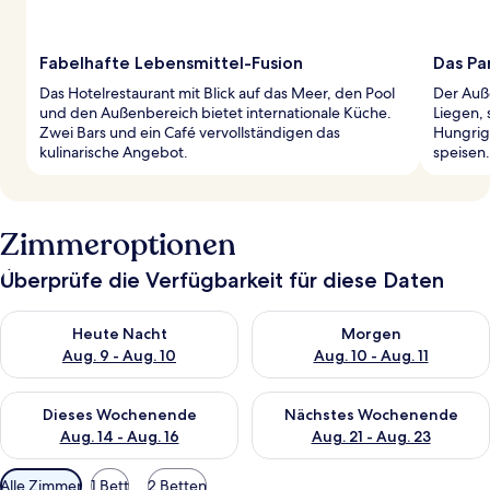
Fabelhafte Lebensmittel-Fusion
Das Pa
Das Hotelrestaurant mit Blick auf das Meer, den Pool
Der Auß
und den Außenbereich bietet internationale Küche.
Liegen,
Zwei Bars und ein Café vervollständigen das
Hungrig
kulinarische Angebot.
speisen.
Zimmeroptionen
Überprüfe die Verfügbarkeit für diese Daten
Überprüfe die Verfügbarkeit für heute Nacht, Aug. 9 - Aug. 10
Überprüfe die Verfügbarkeit fü
Heute Nacht
Morgen
Aug. 9 - Aug. 10
Aug. 10 - Aug. 11
Überprüfe die Verfügbarkeit für dieses Wochenende, Aug. 14 -
Überprüfe die Verfügbarkeit f
Dieses Wochenende
Nächstes Wochenende
Aug. 14 - Aug. 16
Aug. 21 - Aug. 23
Verfügbare
Alle Zimmer
1 Bett
2 Betten