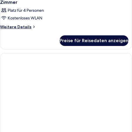
Zimmer
Platz für 4 Personen
Kostenloses WLAN
Weitere
Weitere Details
Details
für
Preise für Reisedaten anzeigen
Zimmer