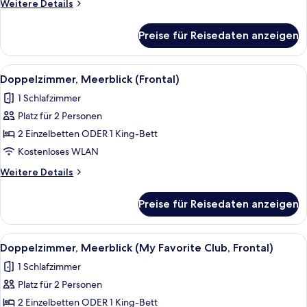
Weitere
Weitere Details
anzeigen
Details
für
Preise für Reisedaten anzeigen
Doppelzimmer,
Meerblick
(Pool
Alle
Doppelzimmer, Meerblick (Frontal) | Z
6
View)
Doppelzimmer, Meerblick (Frontal)
Fotos
1 Schlafzimmer
für
Platz für 2 Personen
Doppelzimmer,
Meerblick
2 Einzelbetten ODER 1 King-Bett
(Frontal)
Kostenloses WLAN
anzeigen
Weitere
Weitere Details
Details
für
Preise für Reisedaten anzeigen
Doppelzimmer,
Meerblick
(Frontal)
Alle
Doppelzimmer, Meerblick (My Favorite 
9
Doppelzimmer, Meerblick (My Favorite Club, Frontal)
Fotos
1 Schlafzimmer
für
Platz für 2 Personen
Doppelzimmer,
Meerblick
2 Einzelbetten ODER 1 King-Bett