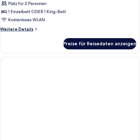
Platz für 2 Personen
Premium-
Doppelzimmer
1 Einzelbett ODER 1 King-Bett
(Bali
Kostenloses WLAN
Bed,
Weitere
Weitere Details
My
Details
Favorite
für
Preise für Reisedaten anzeigen
Premium-
Club)
Doppelzimmer
anzeigen
(Bali
Bed,
My
Favorite
Club)