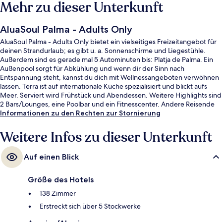
Mehr zu dieser Unterkunft
AluaSoul Palma - Adults Only
AluaSoul Palma - Adults Only bietet ein vielseitiges Freizeitangebot für
deinen Strandurlaub; es gibt u. a. Sonnenschirme und Liegestühle.
Außerdem sind es gerade mal 5 Autominuten bis: Platja de Palma. Ein
Außenpool sorgt für Abkühlung und wenn dir der Sinn nach
Entspannung steht, kannst du dich mit Wellnessangeboten verwöhnen
lassen. Terra ist auf internationale Küche spezialisiert und blickt aufs
Meer. Serviert wird Frühstück und Abendessen. Weitere Highlights sind
2 Bars/Lounges, eine Poolbar und ein Fitnesscenter. Andere Reisende
haben viel Gutes über das hilfsbereite Personal zu berichten.
Informationen zu den Rechten zur Stornierung
Weitere Infos zu dieser Unterkunft
Auf einen Blick
Größe des Hotels
138 Zimmer
Erstreckt sich über 5 Stockwerke