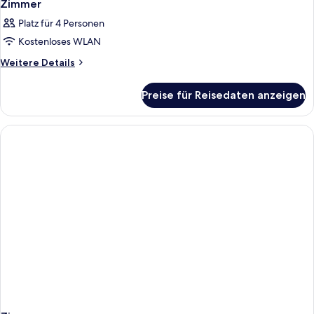
Zimmer
Platz für 4 Personen
Kostenloses WLAN
Weitere
Weitere Details
Details
für
Preise für Reisedaten anzeigen
Zimmer