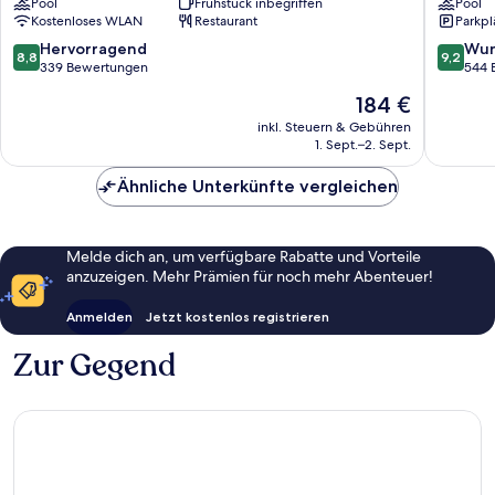
Pool
Frühstück inbegriffen
Pool
Palma
Palma
Kostenloses WLAN
Restaurant
Parkpl
de
de
Mallorca
Mallorca
8.8
9.2
Hervorragend
Wun
8,8
9,2
von
von
339 Bewertungen
544 
10,
10,
Der
184 €
Hervorragend,
Wunder
Preis
339
544
inkl. Steuern & Gebühren
beträgt
1. Sept.–2. Sept.
Bewertungen
Bewert
184 €
Ähnliche Unterkünfte vergleichen
Melde dich an, um verfügbare Rabatte und Vorteile
anzuzeigen. Mehr Prämien für noch mehr Abenteuer!
Anmelden
Jetzt kostenlos registrieren
Zur Gegend