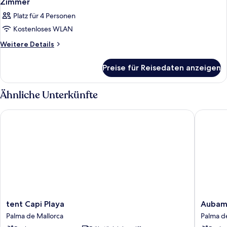
Zimmer
Platz für 4 Personen
Kostenloses WLAN
Weitere
Weitere Details
Details
für
Preise für Reisedaten anzeigen
Zimmer
Ähnliche Unterkünfte
tent Capi Playa
Aubamar
tent
Aubama
tent Capi Playa
Aubama
Capi
Palma
Palma de Mallorca
Palma d
Playa
Resort