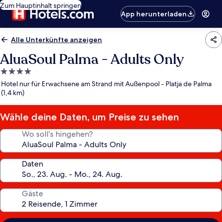
Zum Hauptinhalt springen
App herunterladen
Alle Unterkünfte anzeigen
AluaSoul Palma - Adults Only
4.0-
Sterne-
Hotel nur für Erwachsene am Strand mit Außenpool - Platja de Palma
Unterkunft
(1,4 km)
Wähle deine Daten, um Preise zu sehen
Wo soll’s hingehen?
Daten
Gäste