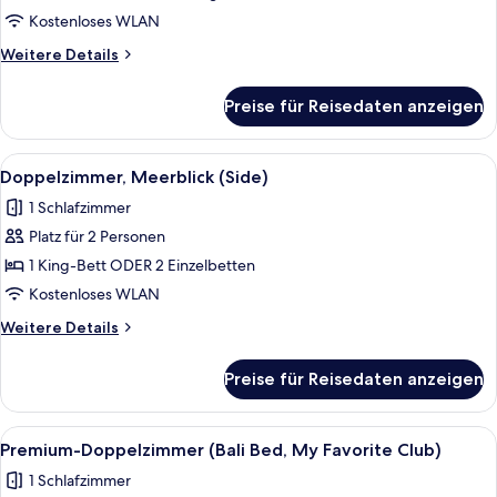
(My
Kostenloses WLAN
Favorite
Weitere
Weitere Details
Club,
Details
Frontal)
für
Preise für Reisedaten anzeigen
Doppelzimmer,
anzeigen
Meerblick
(My
Alle
Doppelzimmer, Meerblick (Side) | Zim
5
Favorite
Doppelzimmer, Meerblick (Side)
Fotos
Club,
1 Schlafzimmer
Frontal)
für
Platz für 2 Personen
Doppelzimmer,
Meerblick
1 King-Bett ODER 2 Einzelbetten
(Side)
Kostenloses WLAN
anzeigen
Weitere
Weitere Details
Details
für
Preise für Reisedaten anzeigen
Doppelzimmer,
Meerblick
(Side)
Alle
Premium-Doppelzimmer (Bali Bed, My F
9
Premium-Doppelzimmer (Bali Bed, My Favorite Club)
Fotos
1 Schlafzimmer
für