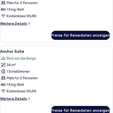
anzeigen
Platz für 2 Personen
1 King-Bett
Kostenloses WLAN
Weitere
Weitere Details
Details
für
Preise für Reisedaten anzeigen
Cove
Suite
Alle
Ein modernes Schlafzimmer mit einem 
9
Anchor Suite
Fotos
Blick auf die Berge
für
34 m²
Anchor
Suite
1 Schlafzimmer
anzeigen
Platz für 2 Personen
1 King-Bett
Kostenloses WLAN
Weitere
Weitere Details
Details
für
Preise für Reisedaten anzeigen
Anchor