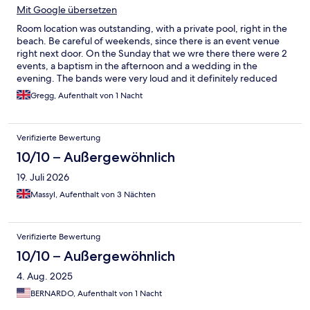
Mit Google übersetzen
Room location was outstanding, with a private pool, right in the
beach. Be careful of weekends, since there is an event venue
right next door. On the Sunday that we wre there there were 2
events, a baptism in the afternoon and a wedding in the
evening. The bands were very loud and it definitely reduced
the relaxation of our stay.
Gregg, Aufenthalt von 1 Nacht
Verifizierte Bewertung
10/10 – Außergewöhnlich
19. Juli 2026
Massyl, Aufenthalt von 3 Nächten
Verifizierte Bewertung
10/10 – Außergewöhnlich
4. Aug. 2025
BERNARDO, Aufenthalt von 1 Nacht