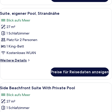
Suite
Alle
Ein Sitzbereich im Freien mit Steinmau
14
Suite, eigener Pool, Strandnähe
Fotos
Blick aufs Meer
für
27 m²
Suite,
eigener
1 Schlafzimmer
Pool,
Platz für 2 Personen
Strandnähe
1 King-Bett
anzeigen
Kostenloses WLAN
Weitere
Weitere Details
Details
für
Preise für Reisedaten anzeigen
Suite,
eigener
Pool,
Alle
Ein Poolbereich im Freien mit Steinwä
11
Strandnähe
Side Beachfront Suite With Private Pool
Fotos
Blick aufs Meer
für
27 m²
Side
Beachfront
1 Schlafzimmer