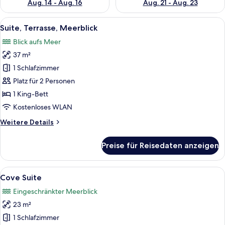
Aug. 14 - Aug. 16
Aug. 21 - Aug. 23
Alle
Eine Dachterrasse mit Whirlpool, Lieg
10
Suite, Terrasse, Meerblick
Fotos
Blick aufs Meer
für
37 m²
Suite,
Terrasse,
1 Schlafzimmer
Meerblick
Platz für 2 Personen
anzeigen
1 King-Bett
Kostenloses WLAN
Weitere
Weitere Details
Details
für
Preise für Reisedaten anzeigen
Suite,
Terrasse,
Meerblick
Alle
Ein Schlafzimmer mit einer Steinsands
10
Cove Suite
Fotos
Eingeschränkter Meerblick
für
23 m²
Cove
Suite
1 Schlafzimmer