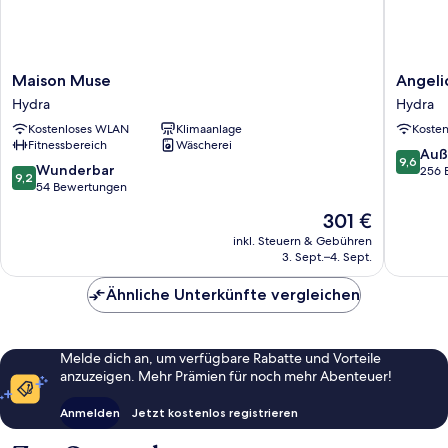
Maison
Angelic
Maison Muse
Angeli
Muse
Boutiqu
Hydra
Hydra
Hydra
Hotel
Kostenloses WLAN
Klimaanlage
Koste
Hydra
Fitnessbereich
Wäscherei
9.6
Auß
9,6
9.2
Wunderbar
von
256 
9,2
von
54 Bewertungen
10,
10,
Außerge
Der
301 €
Wunderbar,
256
Preis
54
inkl. Steuern & Gebühren
Bewert
beträgt
3. Sept.–4. Sept.
Bewertungen
301 €
Ähnliche Unterkünfte vergleichen
Melde dich an, um verfügbare Rabatte und Vorteile
anzuzeigen. Mehr Prämien für noch mehr Abenteuer!
Anmelden
Jetzt kostenlos registrieren