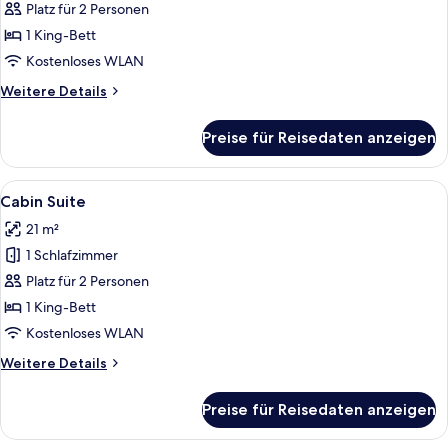
Suite
Platz für 2 Personen
With
1 King-Bett
Private
Kostenloses WLAN
Pool
Weitere
Weitere Details
anzeigen
Details
für
Preise für Reisedaten anzeigen
Side
Beachfront
Suite
Alle
Ein Schlafzimmer mit einem Bett, eine
3
With
Cabin Suite
Fotos
Private
21 m²
Pool
für
1 Schlafzimmer
Cabin
Suite
Platz für 2 Personen
anzeigen
1 King-Bett
Kostenloses WLAN
Weitere
Weitere Details
Details
für
Preise für Reisedaten anzeigen
Cabin
Suite