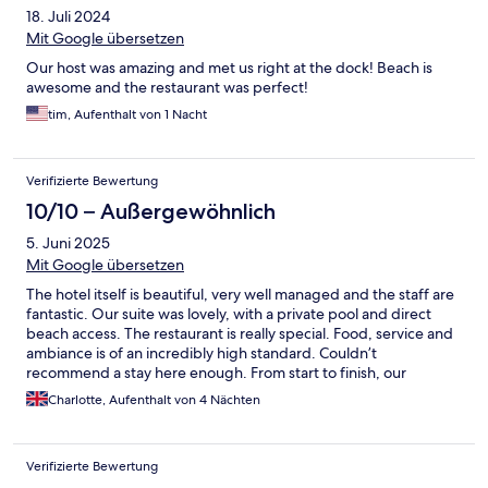
18. Juli 2024
Mit Google übersetzen
Our host was amazing and met us right at the dock! Beach is
awesome and the restaurant was perfect!
tim, Aufenthalt von 1 Nacht
Verifizierte Bewertung
10/10 – Außergewöhnlich
5. Juni 2025
Mit Google übersetzen
The hotel itself is beautiful, very well managed and the staff are
fantastic. Our suite was lovely, with a private pool and direct
beach access. The restaurant is really special. Food, service and
ambiance is of an incredibly high standard. Couldn’t
recommend a stay here enough. From start to finish, our
experience at this hotel was nothing short of extraordinary.
Charlotte, Aufenthalt von 4 Nächten
Verifizierte Bewertung