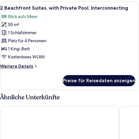
Alle
Blick auf einen Pool mit Liegestuhl, 
11
2 Beachfront Suites, with Private Pool, Interconnecting
Fotos
Blick aufs Meer
für
55 m²
2
Beachfront
1 Schlafzimmer
Suites,
Platz für 4 Personen
with
1 King-Bett
Private
Kostenloses WLAN
Pool,
Weitere
Weitere Details
Interconnecting
Details
anzeigen
für
Preise für Reisedaten anzeigen
2
Beachfront
Suites,
Ähnliche Unterkünfte
with
Private
Maison Muse
Angelica
Pool,
Interconnecting