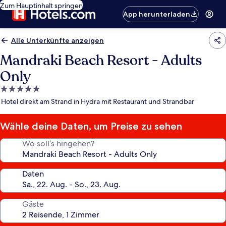
Zum Hauptinhalt springen
App herunterladen
Alle Unterkünfte anzeigen
Mandraki Beach Resort - Adults
Only
5.0-
Sterne-
Hotel direkt am Strand in Hydra mit Restaurant und Strandbar
Unterkunft
Wähle deine Daten, um Preise zu sehen
Wo soll’s hingehen?
Daten
Gäste