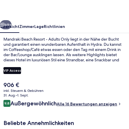
-
Adults
Only
rück
Weiter
69+
Übersicht
Zimmer
Lage
Richtlinien
Mandraki Beach Resort - Adults Only liegt in der Nähe der Bucht
und garantiert einen wunderbaren Aufenthalt in Hydra. Du kannst
im Coffeeshop/Café etwas essen oder den Tag mit einem Drink in
der Bar/Lounge ausklingen lassen. Als weitere Highlights bietet
dieses Hotel im luxuriösen Stil eine Strandbar, eine Snackbar und
eine Terrasse.
VIP Access
Der
906 €
Außenbereich
aktuelle
inkl. Steuern & Gebühren
Preis
31. Aug.–1. Sept.
beträgt
Bewertungen
Außergewöhnlich
9,8
Alle 16 Bewertungen anzeigen
906 €.
9,8 von 10.
Beliebte Annehmlichkeiten