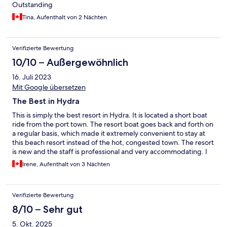
Outstanding
Tina, Aufenthalt von 2 Nächten
Verifizierte Bewertung
10/10 – Außergewöhnlich
16. Juli 2023
Mit Google übersetzen
The Best in Hydra
This is simply the best resort in Hydra. It is located a short boat
ride from the port town. The resort boat goes back and forth on
a regular basis, which made it extremely convenient to stay at
this beach resort instead of the hot, congested town. The resort
is new and the staff is professional and very accommodating. I
wouldn’t stay anywhere else on Hydra.
Irene, Aufenthalt von 3 Nächten
Verifizierte Bewertung
8/10 – Sehr gut
5. Okt. 2025