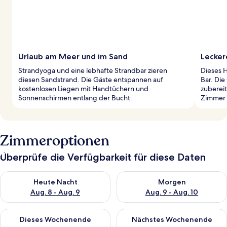
Urlaub am Meer und im Sand
Lecker
Strandyoga und eine lebhafte Strandbar zieren
Dieses H
diesen Sandstrand. Die Gäste entspannen auf
Bar. Die
kostenlosen Liegen mit Handtüchern und
zuberei
Sonnenschirmen entlang der Bucht.
Zimmer 
Zimmeroptionen
Überprüfe die Verfügbarkeit für diese Daten
Überprüfe die Verfügbarkeit für heute Nacht, Aug. 8 - Aug. 9.
Überprüfe die Verfügbarkeit f
Heute Nacht
Morgen
Aug. 8 - Aug. 9
Aug. 9 - Aug. 10
Überprüfe die Verfügbarkeit für dieses Wochenende, Aug. 14 -
Überprüfe die Verfügbarkeit f
Dieses Wochenende
Nächstes Wochenende