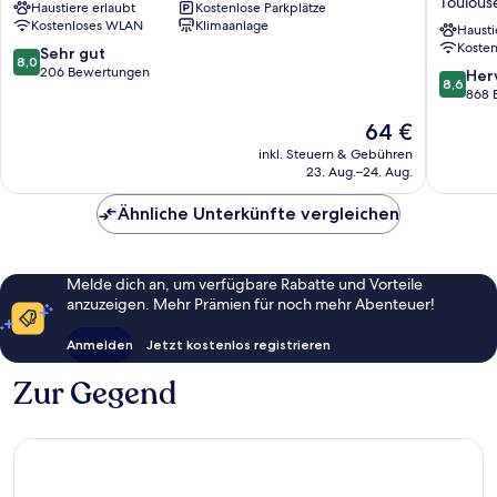
Toulous
Haustiere erlaubt
Kostenlose Parkplätze
Purpan
Toulous
Kostenloses WLAN
Klimaanlage
Zénith
Sud
Hausti
Koste
Toulouse
Balma
8.0
Sehr gut
8,0
West
Cité
von
206 Bewertungen
8.6
Her
8,6
de
10,
von
868 
l'Espace
Sehr
10,
Der
64 €
Toulous
gut,
Hervorr
Preis
Süd-
206
868
inkl. Steuern & Gebühren
beträgt
Ost
Bewertungen
23. Aug.–24. Aug.
Bewert
64 €
Ähnliche Unterkünfte vergleichen
Melde dich an, um verfügbare Rabatte und Vorteile
anzuzeigen. Mehr Prämien für noch mehr Abenteuer!
Anmelden
Jetzt kostenlos registrieren
Zur Gegend