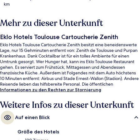
km
Mehr zu dieser Unterkunft
Eklo Hotels Toulouse Cartoucherie Zenith
Eklo Hotels Toulouse Cartoucherie Zenith besitzt eine beneidenswerte
Lage, nur 15 Gehminuten entfernt von: Zenith de Toulouse und Purpan
Krankenhaus. Dank Cocktailbar ist für ein tolles Ambiente für einen
Umtrunk gesorgt. Wer Hunger hat, kann ins Eklo Toulouse Restaurant
gehen. Es serviert zum Frühstück, Mittagessen und Abendessen
französische Küche. Außerdem ist Folgendes mit dem Auto höchstens
10 Minuten entfernt: Airbus und Stade Ernest-Wallon (Stadion). Andere
Reisende lieben das hilfsbereite Personal. Die öffentlichen
Verkehrsmittel sind nur einen kurzen Fußmarsch entfernt: Zur
Informationen zu den Rechten zur Stornierung
Straßenbahnhaltestelle Cartoucherie sind es nur wenige Schritte und
zur Straßenbahnhaltestelle Zénith 5 Minuten.
Weitere Infos zu dieser Unterkunft
Auf einen Blick
Größe des Hotels