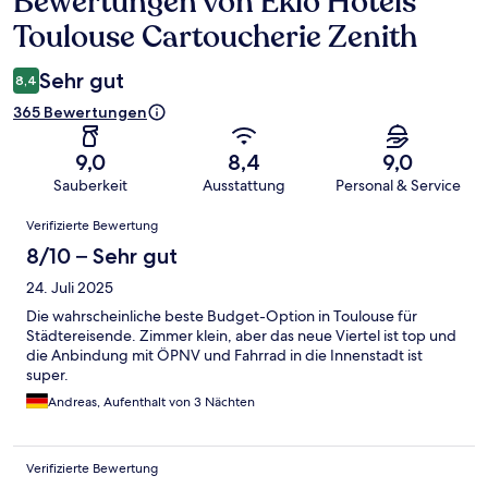
Bewertungen von Eklo Hotels
Toulouse Cartoucherie Zenith
Sehr gut
8,4
365 Bewertungen
9,0
8,4
9,0
Sauberkeit
Ausstattung
Personal & Service
Bewertungen
Verifizierte Bewertung
8/10 – Sehr gut
24. Juli 2025
Die wahrscheinliche beste Budget-Option in Toulouse für
Städtereisende. Zimmer klein, aber das neue Viertel ist top und
die Anbindung mit ÖPNV und Fahrrad in die Innenstadt ist
super.
Andreas, Aufenthalt von 3 Nächten
Verifizierte Bewertung