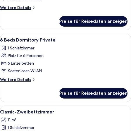
Frauen
Weitere
Weitere Details
anzeigen
Details
für
Preise für Reisedaten anzeigen
Gemeinsamer
Basic-
Schlafsaal,
Alle
Ein Schlafraum mit Etagenbetten aus
4
Nur
6 Beds Dormitory Private
Fotos
Frauen
1 Schlafzimmer
für
Platz für 6 Personen
6
Beds
6 Einzelbetten
Dormitory
Kostenloses WLAN
Private
Weitere
Weitere Details
anzeigen
Details
für
Preise für Reisedaten anzeigen
6
Beds
Dormitory
Alle
Ein Hotelzimmer mit zwei Einzelbett
6
Private
Classic-Zweibettzimmer
Fotos
11 m²
für
1 Schlafzimmer
Classic-