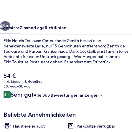
Cartoucherie
Zenith
rück
Weiter
31+
Übersicht
Zimmer
Lage
Richtlinien
Eklo Hotels Toulouse Cartoucherie Zenith besitzt eine
beneidenswerte Lage, nur 15 Gehminuten entfernt von: Zenith de
Toulouse und Purpan Krankenhaus. Dank Cocktailbar ist für ein tolles
Ambiente für einen Umtrunk gesorgt. Wer Hunger hat, kann ins
Eklo Toulouse Restaurant gehen. Es serviert zum Frühstück,
Mittagessen und Abendessen französische Küche. Außerdem ist
Folgendes mit dem Auto höchstens 10 Minuten entfernt: Airbus und
Der
54 €
Stade Ernest-Wallon (Stadion). Andere Reisende lieben das
aktuelle
inkl. Steuern & Gebühren
hilfsbereite Personal. Die öffentlichen Verkehrsmittel sind nur einen
Preis
30. Aug.–31. Aug.
kurzen Fußmarsch entfernt: Zur Straßenbahnhaltestelle
Bibliothek
beträgt
Bewertungen
Cartoucherie sind es nur wenige Schritte und zur
Sehr gut
8,4
Alle 365 Bewertungen anzeigen
54 €.
8,4 von 10.
Straßenbahnhaltestelle Zénith 5 Minuten.
Beliebte Annehmlichkeiten
Haustiere erlaubt
Parkplätze verfügbar