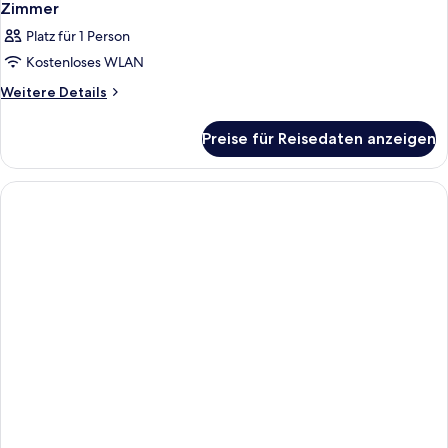
Zimmer
Platz für 1 Person
Kostenloses WLAN
Weitere
Weitere Details
Details
für
Preise für Reisedaten anzeigen
Zimmer