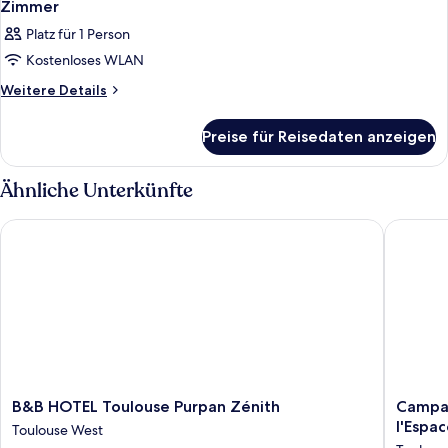
Zimmer
Platz für 1 Person
Kostenloses WLAN
Weitere
Weitere Details
Details
für
Preise für Reisedaten anzeigen
Zimmer
Ähnliche Unterkünfte
B&B HOTEL Toulouse Purpan Zénith
Campanil
B&B
Campani
B&B HOTEL Toulouse Purpan Zénith
Campan
HOTEL
PRIME
l'Espa
Toulouse West
Toulouse
-