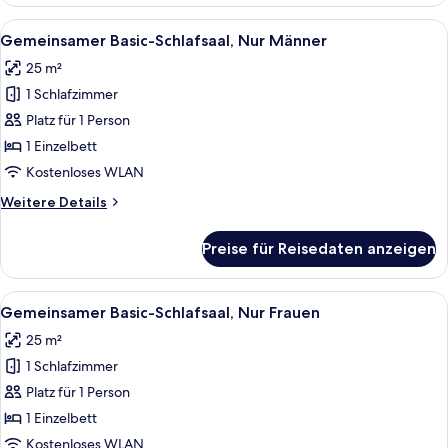
Vierbettzimmer
Alle
Ein kleines Zimmer mit einem Einzelbe
4
Gemeinsamer Basic-Schlafsaal, Nur Männer
Fotos
25 m²
für
1 Schlafzimmer
Gemeinsamer
Basic-
Platz für 1 Person
Schlafsaal,
1 Einzelbett
Nur
Kostenloses WLAN
Männer
Weitere
Weitere Details
anzeigen
Details
für
Preise für Reisedaten anzeigen
Gemeinsamer
Basic-
Schlafsaal,
Alle
Ein kleines Zimmer mit einem Einzelbe
4
Nur
Gemeinsamer Basic-Schlafsaal, Nur Frauen
Fotos
Männer
25 m²
für
1 Schlafzimmer
Gemeinsamer
Basic-
Platz für 1 Person
Schlafsaal,
1 Einzelbett
Nur
Kostenloses WLAN