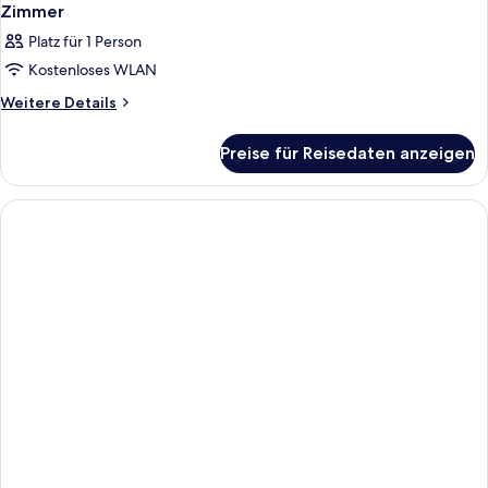
Zimmer
Platz für 1 Person
Kostenloses WLAN
Weitere
Weitere Details
Details
für
Preise für Reisedaten anzeigen
Zimmer