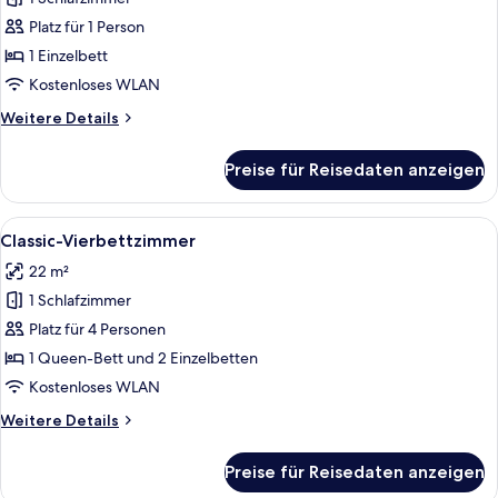
Business-
Zimmer
Platz für 1 Person
anzeigen
1 Einzelbett
Kostenloses WLAN
Weitere
Weitere Details
Details
für
Preise für Reisedaten anzeigen
Business-
Zimmer
Alle
Ein modernes Hotelzimmer mit einem 
5
Classic-Vierbettzimmer
Fotos
22 m²
für
1 Schlafzimmer
Classic-
Vierbettzimmer
Platz für 4 Personen
anzeigen
1 Queen-Bett und 2 Einzelbetten
Kostenloses WLAN
Weitere
Weitere Details
Details
für
Preise für Reisedaten anzeigen
Classic-