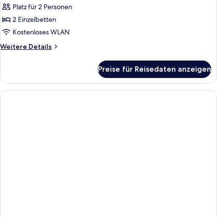
Zweibettzimmer
Platz für 2 Personen
anzeigen
2 Einzelbetten
Kostenloses WLAN
Weitere
Weitere Details
Details
für
Preise für Reisedaten anzeigen
Classic-
Zweibettzimmer