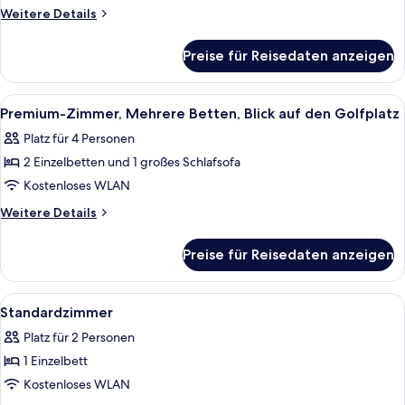
Queen-
Weitere
Weitere Details
Bett,
Details
für
barrierefrei
Preise für Reisedaten anzeigen
Standardzimmer,
anzeigen
1
Queen-
Alle
Hochwertige Bettwaren, Minibar, Zimm
16
Bett,
Premium-Zimmer, Mehrere Betten, Blick auf den Golfplatz
Fotos
barrierefrei
Platz für 4 Personen
für
2 Einzelbetten und 1 großes Schlafsofa
Premium-
Zimmer,
Kostenloses WLAN
Mehrere
Weitere
Weitere Details
Betten,
Details
für
Blick
Preise für Reisedaten anzeigen
Premium-
auf
Zimmer,
den
Mehrere
Alle
Hochwertige Bettwaren, Minibar, Zimm
9
Golfplatz
Betten,
Standardzimmer
Fotos
Blick
anzeigen
Platz für 2 Personen
auf
für
den
1 Einzelbett
Standardzimmer
Golfplatz
anzeigen
Kostenloses WLAN