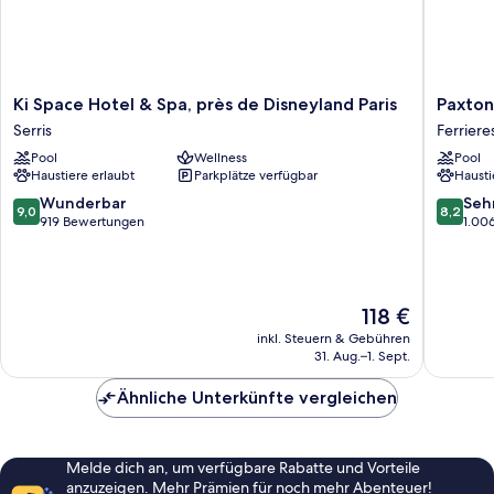
Ki
Paxton
Ki Space Hotel & Spa, près de Disneyland Paris
Paxton
Space
Paris
Serris
Ferriere
Hotel
MLV
Pool
Wellness
Pool
&
Ferriere
Haustiere erlaubt
Parkplätze verfügbar
Hausti
Spa,
en-
près
Brie
9.0
8.2
Wunderbar
Seh
9,0
8,2
de
von
von
919 Bewertungen
1.00
Disneyland
10,
10,
Paris
Wunderbar,
Sehr
Serris
919
gut,
Bewertungen
1.006
Der
118 €
Bewert
Preis
inkl. Steuern & Gebühren
beträgt
31. Aug.–1. Sept.
118 €
Ähnliche Unterkünfte vergleichen
Melde dich an, um verfügbare Rabatte und Vorteile
anzuzeigen. Mehr Prämien für noch mehr Abenteuer!