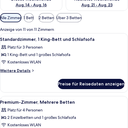
Aug. 14 - Aug. 16
Aug. 21 - Aug. 23
Verfügbare
Alle Zimmer
1 Bett
2 Betten
Über 3 Betten
Filter
für
Anzeige von 11 von 11 Zimmern
Zimmer
Alle
Ein Hotelzimmer mit einem großen Bett
11
Standardzimmer, 1 King-Bett und Schlafsofa
Fotos
Platz für 3 Personen
für
1 King-Bett und 1 großes Schlafsofa
Standardzimmer,
1 King-
Kostenloses WLAN
Bett
Weitere
Weitere Details
und
Details
für
Schlafsofa
Preise für Reisedaten anzeigen
Standardzimmer,
anzeigen
1 King-
Bett
Alle
Hochwertige Bettwaren, Minibar, Zimm
17
und
Premium-Zimmer, Mehrere Betten
Fotos
Schlafsofa
Platz für 4 Personen
für
2 Einzelbetten und 1 großes Schlafsofa
Premium-
Zimmer,
Kostenloses WLAN