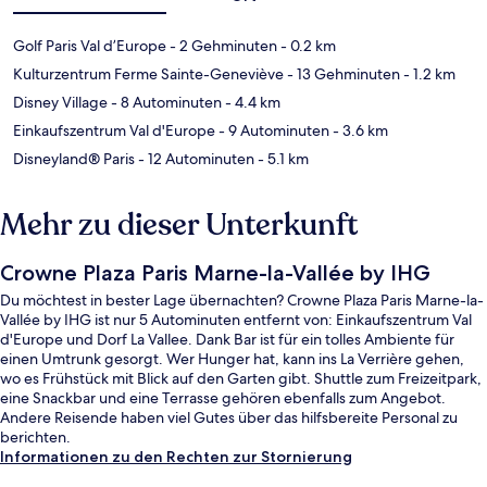
Golf Paris Val d’Europe
- 2 Gehminuten
- 0.2 km
Kulturzentrum Ferme Sainte-Geneviève
- 13 Gehminuten
- 1.2 km
Disney Village
- 8 Autominuten
- 4.4 km
Einkaufszentrum Val d'Europe
- 9 Autominuten
- 3.6 km
Disneyland® Paris
- 12 Autominuten
- 5.1 km
Mehr zu dieser Unterkunft
Crowne Plaza Paris Marne-la-Vallée by IHG
Du möchtest in bester Lage übernachten? Crowne Plaza Paris Marne-la-
Vallée by IHG ist nur 5 Autominuten entfernt von: Einkaufszentrum Val
d'Europe und Dorf La Vallee. Dank Bar ist für ein tolles Ambiente für
einen Umtrunk gesorgt. Wer Hunger hat, kann ins La Verrière gehen,
wo es Frühstück mit Blick auf den Garten gibt. Shuttle zum Freizeitpark,
eine Snackbar und eine Terrasse gehören ebenfalls zum Angebot.
Andere Reisende haben viel Gutes über das hilfsbereite Personal zu
berichten.
Informationen zu den Rechten zur Stornierung