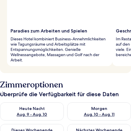
Paradies zum Arbeiten und Spielen
Geschm
Dieses Hotel kombiniert Business-Annehmlichkeiten
Im Resta
wie Tagungsräume und Arbeitsplätze mit
auf den
Entspannungsmöglichkeiten. Genieße
viele. E
Wellnessangebote, Massagen und Golf nach der
bereiche
Arbeit.
Zimmeroptionen
Überprüfe die Verfügbarkeit für diese Daten
Überprüfe die Verfügbarkeit für heute Nacht, Aug. 9 - Aug. 10
Überprüfe die Verfügbarkeit fü
Heute Nacht
Morgen
Aug. 9 - Aug. 10
Aug. 10 - Aug. 11
Überprüfe die Verfügbarkeit für dieses Wochenende, Aug. 14 -
Überprüfe die Verfügbarkeit f
Dieses Wochenende
Nächstes Wochenende