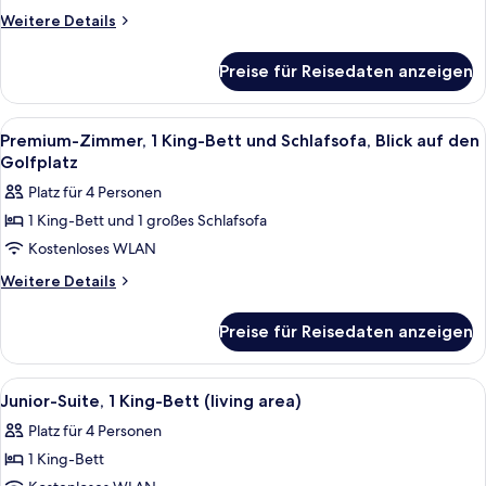
Mehrere
Weitere
Weitere Details
Betten
Details
für
anzeigen
Preise für Reisedaten anzeigen
Premium-
Zimmer,
Mehrere
Alle
Hochwertige Bettwaren, Minibar, Zimm
17
Betten
Premium-Zimmer, 1 King-Bett und Schlafsofa, Blick auf den
Fotos
Golfplatz
für
Platz für 4 Personen
Premium-
1 King-Bett und 1 großes Schlafsofa
Zimmer,
Kostenloses WLAN
1 King-
Bett
Weitere
Weitere Details
Details
und
für
Schlafsofa,
Preise für Reisedaten anzeigen
Premium-
Blick
Zimmer,
auf
1 King-
Alle
Ein Hotelzimmer mit grauem Sofa, eine
12
Bett
den
Junior-Suite, 1 King-Bett (living area)
Fotos
und
Golfplatz
Platz für 4 Personen
Schlafsofa,
für
anzeigen
Blick
1 King-Bett
Junior-
auf