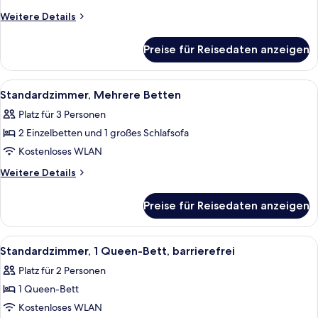
Schlafzimmer,
Weitere
Weitere Details
Blick
Details
für
auf
Preise für Reisedaten anzeigen
Suite,
den
1
Golfplatz
Schlafzimmer,
Alle
Hochwertige Bettwaren, Minibar, Zimm
10
(living
Blick
Standardzimmer, Mehrere Betten
Fotos
auf
area)
Platz für 3 Personen
den
für
anzeigen
Golfplatz
2 Einzelbetten und 1 großes Schlafsofa
Standardzimmer,
(living
Mehrere
Kostenloses WLAN
area)
Betten
Weitere
Weitere Details
anzeigen
Details
für
Preise für Reisedaten anzeigen
Standardzimmer,
Mehrere
Betten
Alle
Standardzimmer, 1 Queen-Bett, barrie
8
Standardzimmer, 1 Queen-Bett, barrierefrei
Fotos
Platz für 2 Personen
für
1 Queen-Bett
Standardzimmer,
1
Kostenloses WLAN