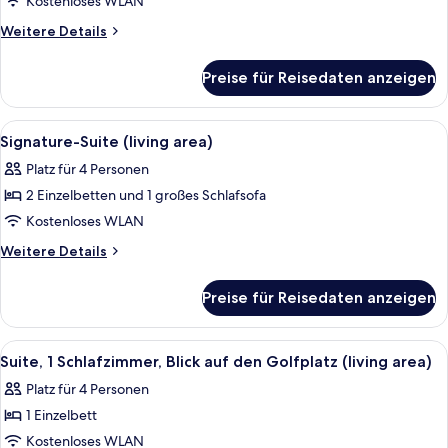
Suite,
Kostenloses WLAN
den
1 King-
Golfplatz
Weitere
Weitere Details
Bett
Details
für
(living
Preise für Reisedaten anzeigen
Junior-
area)
Suite,
anzeigen
1 King-
Alle
Signature-Suite (living area) | Hochwe
14
Bett
Signature-Suite (living area)
Fotos
(living
Platz für 4 Personen
area)
für
2 Einzelbetten und 1 großes Schlafsofa
Signature-
Suite
Kostenloses WLAN
(living
Weitere
Weitere Details
area)
Details
für
anzeigen
Preise für Reisedaten anzeigen
Signature-
Suite
(living
Alle
Suite, 1 Schlafzimmer, Blick auf den G
7
area)
Suite, 1 Schlafzimmer, Blick auf den Golfplatz (living area)
Fotos
Platz für 4 Personen
für
1 Einzelbett
Suite,
1
Kostenloses WLAN