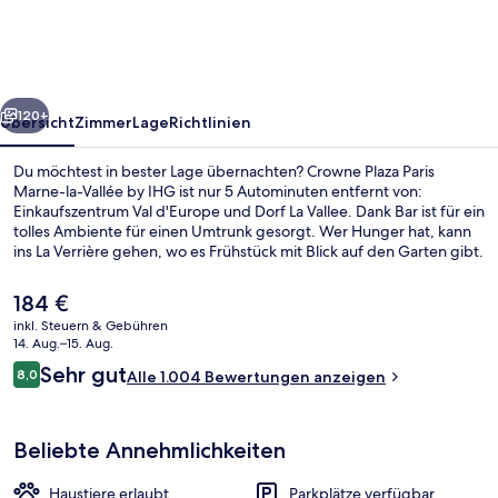
Marne-
la-
Vallée
rück
Weiter
by
120+
Übersicht
Zimmer
Lage
Richtlinien
IHG
Du möchtest in bester Lage übernachten? Crowne Plaza Paris
Marne-la-Vallée by IHG ist nur 5 Autominuten entfernt von:
Einkaufszentrum Val d'Europe und Dorf La Vallee. Dank Bar ist für ein
tolles Ambiente für einen Umtrunk gesorgt. Wer Hunger hat, kann
ins La Verrière gehen, wo es Frühstück mit Blick auf den Garten gibt.
Shuttle zum Freizeitpark, eine Snackbar und eine Terrasse gehören
ebenfalls zum Angebot. Andere Reisende haben viel Gutes über
Der
184 €
das hilfsbereite Personal zu berichten.
aktuelle
inkl. Steuern & Gebühren
Preis
14. Aug.–15. Aug.
Blick auf den Garten, täglich geöffnet
beträgt
Bewertungen
Sehr gut
8,0
Alle 1.004 Bewertungen anzeigen
184 €.
8,0 von 10.
Beliebte Annehmlichkeiten
Haustiere erlaubt
Parkplätze verfügbar