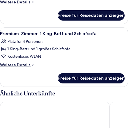
Weitere
Weitere Details
Details
für
Preise für Reisedaten anzeigen
Standardzimmer
Alle
Hochwertige Bettwaren, Minibar, Zimm
17
Premium-Zimmer, 1 King-Bett und Schlafsofa
Fotos
Platz für 4 Personen
für
1 King-Bett und 1 großes Schlafsofa
Premium-
Zimmer,
Kostenloses WLAN
1 King-
Weitere
Weitere Details
Bett
Details
für
und
Preise für Reisedaten anzeigen
Premium-
Schlafsofa
Zimmer,
anzeigen
1 King-
Ähnliche Unterkünfte
Bett
und
Ki Space Hotel & Spa, près de Disneyland Paris
Paxton P
Schlafsofa