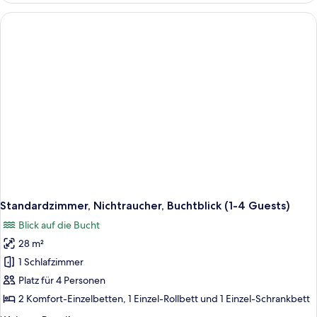
(1-
4
Guests)
Standardzimmer, Nichtraucher, Buchtblick (1-4 Guests)
Blick auf die Bucht
28 m²
1 Schlafzimmer
Platz für 4 Personen
2 Komfort-Einzelbetten, 1 Einzel-Rollbett und 1 Einzel-Schrankbett