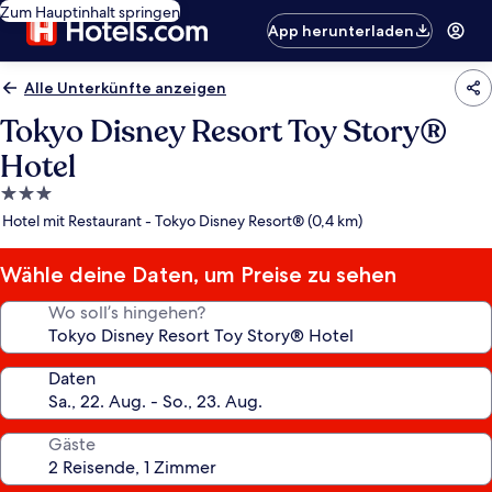
Zum Hauptinhalt springen
App herunterladen
Alle Unterkünfte anzeigen
Tokyo Disney Resort Toy Story®
Hotel
3.0-
Sterne-
Hotel mit Restaurant - Tokyo Disney Resort® (0,4 km)
Unterkunft
Wähle deine Daten, um Preise zu sehen
Wo soll’s hingehen?
Daten
Gäste