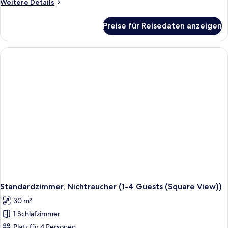
Weitere
Weitere Details
Details
für
Preise für Reisedaten anzeigen
Standardzimmer,
Nichtraucher,
Buchtblick
(1-
4
Guests)
Standardzimmer, Nichtraucher (1-4 Guests (Square View))
30 m²
1 Schlafzimmer
Platz für 4 Personen