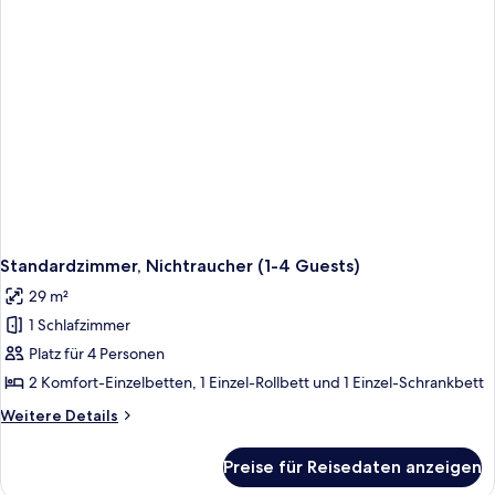
Guests)
Standardzimmer, Nichtraucher (1-4 Guests)
29 m²
1 Schlafzimmer
Platz für 4 Personen
2 Komfort-Einzelbetten, 1 Einzel-Rollbett und 1 Einzel-Schrankbett
Weitere
Weitere Details
Details
für
Preise für Reisedaten anzeigen
Standardzimmer,
Nichtraucher