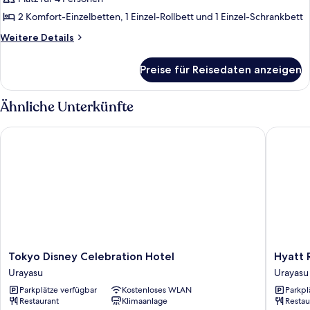
2 Komfort-Einzelbetten, 1 Einzel-Rollbett und 1 Einzel-Schrankbett
Weitere
Weitere Details
Details
für
Preise für Reisedaten anzeigen
Standardzimmer,
Nichtraucher
(1-
Ähnliche Unterkünfte
4
Guests
Tokyo Disney Celebration Hotel
Hyatt Re
(Square
View))
Tokyo
Hyatt
Tokyo Disney Celebration Hotel
Hyatt 
Disney
Regenc
Urayasu
Urayasu
Celebration
Tokyo
Parkplätze verfügbar
Kostenloses WLAN
Parkpl
Hotel
Bay
Restaurant
Klimaanlage
Restau
Urayasu
Urayasu