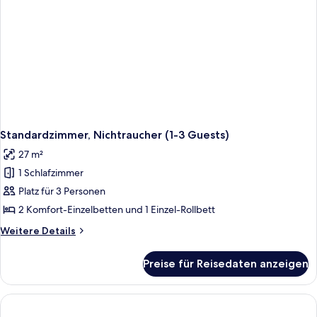
Standardzimmer, Nichtraucher (1-3 Guests)
27 m²
1 Schlafzimmer
Platz für 3 Personen
2 Komfort-Einzelbetten und 1 Einzel-Rollbett
Weitere
Weitere Details
Details
für
Preise für Reisedaten anzeigen
Standardzimmer,
Nichtraucher
(1-
3