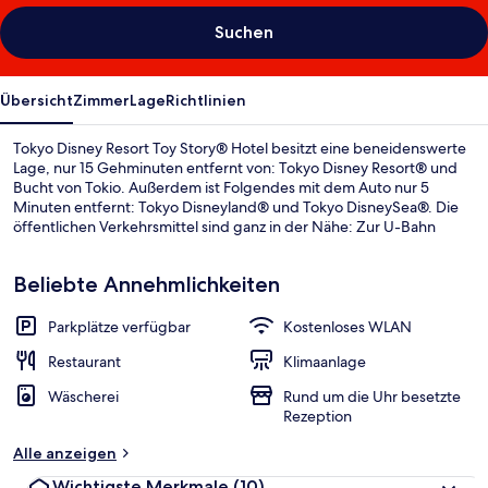
Suchen
Übersicht
Zimmer
Lage
Richtlinien
Tokyo Disney Resort Toy Story® Hotel besitzt eine beneidenswerte
Lage, nur 15 Gehminuten entfernt von: Tokyo Disney Resort® und
Bucht von Tokio. Außerdem ist Folgendes mit dem Auto nur 5
Minuten entfernt: Tokyo Disneyland® und Tokyo DisneySea®. Die
öffentlichen Verkehrsmittel sind ganz in der Nähe: Zur U-Bahn
(Station Bayside) sind es nur 4 Gehminuten.
Beliebte Annehmlichkeiten
Parkplätze verfügbar
Kostenloses WLAN
Restaurant
Klimaanlage
Wäscherei
Rund um die Uhr besetzte
Rezeption
Alle anzeigen
Wichtigste Merkmale
(10)