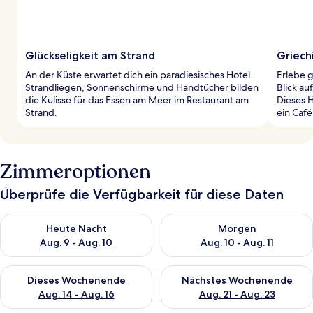
Glückseligkeit am Strand
Griech
An der Küste erwartet dich ein paradiesisches Hotel.
Erlebe g
Strandliegen, Sonnenschirme und Handtücher bilden
Blick au
die Kulisse für das Essen am Meer im Restaurant am
Dieses H
Strand.
ein Café
Zimmeroptionen
Überprüfe die Verfügbarkeit für diese Daten
Überprüfe die Verfügbarkeit für heute Nacht, Aug. 9 - Aug. 10
Überprüfe die Verfügbarkeit fü
Heute Nacht
Morgen
Aug. 9 - Aug. 10
Aug. 10 - Aug. 11
Überprüfe die Verfügbarkeit für dieses Wochenende, Aug. 14 -
Überprüfe die Verfügbarkeit f
Dieses Wochenende
Nächstes Wochenende
Aug. 14 - Aug. 16
Aug. 21 - Aug. 23