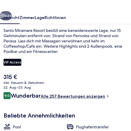
rück
Weiter
62+
Übersicht
Zimmer
Lage
Richtlinien
Santo Miramare Resort besitzt eine beneidenswerte Lage, nur 15
Gehminuten entfernt von: Strand von Perivolos und Strand von
Perissa. Lass dich mit Massagen verwöhnen und kehr im
Coffeeshop/Café ein. Weitere Highlights sind 2 Außenpools, eine
Poolbar und ein Fitnesscenter.
VIP Access
Der
315 €
Unterkunftsgelände
aktuelle
inkl. Steuern & Gebühren
Preis
22. Aug.–23. Aug.
beträgt
Bewertungen
Wunderbar
9,0
Alle 257 Bewertungen anzeigen
315 €.
9,0 von 10.
Beliebte Annehmlichkeiten
Pool
Flughafentransfer