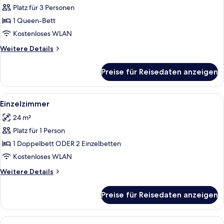
Doppel-
Platz für 3 Personen
oder
1 Queen-Bett
-
Kostenloses WLAN
Zweibettzimmer
Weitere
Weitere Details
anzeigen
Details
für
Preise für Reisedaten anzeigen
Superior-
Doppel-
oder
Alle
Ein modernes Schlafzimmer mit Bett, 
6
-
Einzelzimmer
Fotos
Zweibettzimmer
24 m²
für
Platz für 1 Person
Einzelzimmer
anzeigen
1 Doppelbett ODER 2 Einzelbetten
Kostenloses WLAN
Weitere
Weitere Details
Details
für
Preise für Reisedaten anzeigen
Einzelzimmer
Alle
Ein modernes Hotelzimmer mit einem wei