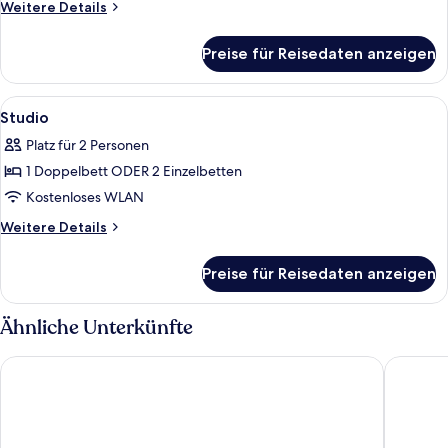
Weitere
Weitere Details
Details
für
Preise für Reisedaten anzeigen
Superior
Double
or
Alle
Zimmersafe, kostenloses WLAN, Bett
1
Twin
Studio
Fotos
Room
Platz für 2 Personen
für
1 Doppelbett ODER 2 Einzelbetten
Studio
anzeigen
Kostenloses WLAN
Weitere
Weitere Details
Details
für
Preise für Reisedaten anzeigen
Studio
Ähnliche Unterkünfte
Aqua Blue Hotel
Costa Gr