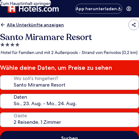
Zum Hauptinhalt springen
App herunterladen
Alle Unterkünfte anzeigen
Santo Miramare Resort
4.0-
Sterne-
Hotel für Familien und mit 2 Außenpools - Strand von Perivolos (0,2 km)
Unterkunft
Wähle deine Daten, um Preise zu sehen
Wo soll’s hingehen?
Daten
Gäste
Suchen