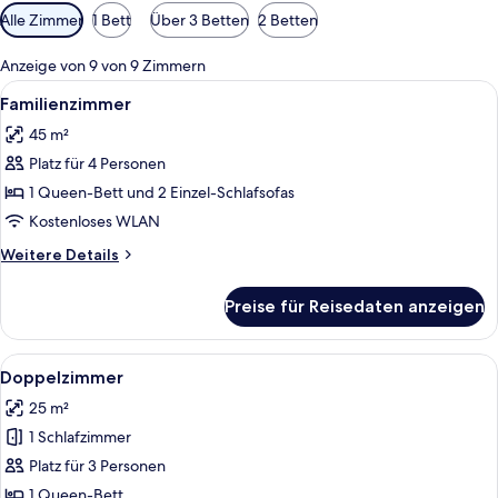
Verfügbare
Alle Zimmer
1 Bett
Über 3 Betten
2 Betten
Filter
für
Anzeige von 9 von 9 Zimmern
Zimmer
Alle
Ein modernes Schlafzimmer mit einem 
9
Familienzimmer
Fotos
45 m²
für
Platz für 4 Personen
Familienzimmer
anzeigen
1 Queen-Bett und 2 Einzel-Schlafsofas
Kostenloses WLAN
Weitere
Weitere Details
Details
für
Preise für Reisedaten anzeigen
Familienzimmer
Alle
Ein Hotelzimmer mit Bett, einem klein
9
Doppelzimmer
Fotos
25 m²
für
1 Schlafzimmer
Doppelzimmer
anzeigen
Platz für 3 Personen
1 Queen-Bett