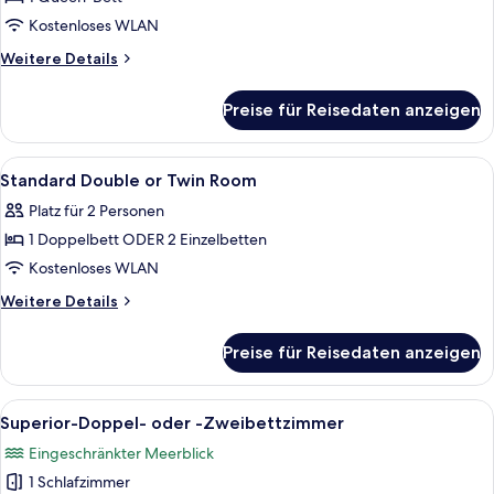
Kostenloses WLAN
Weitere
Weitere Details
Details
für
Preise für Reisedaten anzeigen
Doppelzimmer
Alle
Zimmersafe, kostenloses WLAN, Bett
2
Standard Double or Twin Room
Fotos
Platz für 2 Personen
für
1 Doppelbett ODER 2 Einzelbetten
Standard
Double
Kostenloses WLAN
or
Weitere
Weitere Details
Twin
Details
für
Room
Preise für Reisedaten anzeigen
Standard
anzeigen
Double
or
Alle
Ein modernes Hotelzimmer mit Bett, Sof
1
Twin
Superior-Doppel- oder -Zweibettzimmer
Fotos
Room
Eingeschränkter Meerblick
für
1 Schlafzimmer
Superior-