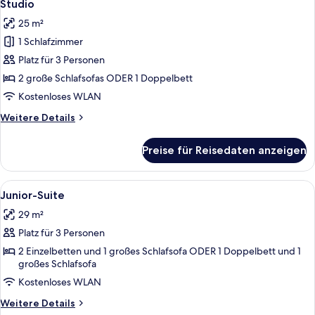
10
Studio
Fotos
25 m²
für
1 Schlafzimmer
Studio
anzeigen
Platz für 3 Personen
2 große Schlafsofas ODER 1 Doppelbett
Kostenloses WLAN
Weitere
Weitere Details
Details
für
Preise für Reisedaten anzeigen
Studio
Alle
Ein modernes Schlafzimmer mit einem gr
12
Junior-Suite
Fotos
29 m²
für
Platz für 3 Personen
Junior-
Suite
2 Einzelbetten und 1 großes Schlafsofa ODER 1 Doppelbett und 1
großes Schlafsofa
anzeigen
Kostenloses WLAN
Weitere
Weitere Details
Details