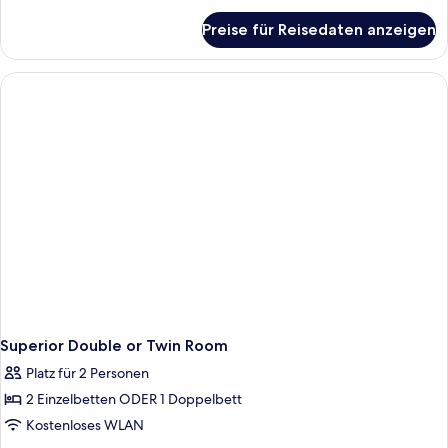
für
Preise für Reisedaten anzeigen
Junior-
Suite
Superior Double or Twin Room
Platz für 2 Personen
2 Einzelbetten ODER 1 Doppelbett
Kostenloses WLAN