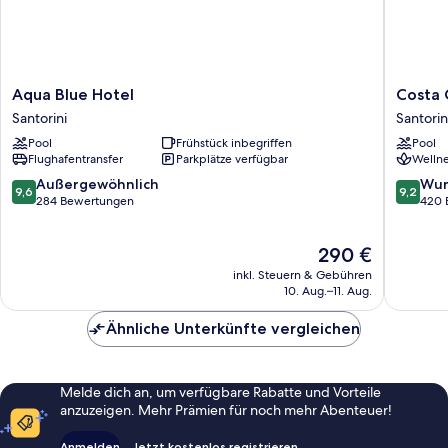
Aqua
Costa
Aqua Blue Hotel
Costa 
Blue
Grand
Santorini
Santorin
Hotel
Resort
Pool
Frühstück inbegriffen
Pool
Santorini
&
Flughafentransfer
Parkplätze verfügbar
Wellne
Spa
Santorin
9.6
9.2
Außergewöhnlich
Wun
9,6
9,2
von
von
284 Bewertungen
420 
10,
10,
Außergewöhnlich,
Wunder
Der
290 €
284
420
Preis
Bewertungen
Bewert
inkl. Steuern & Gebühren
beträgt
10. Aug.–11. Aug.
290 €
Ähnliche Unterkünfte vergleichen
Melde dich an, um verfügbare Rabatte und Vorteile
anzuzeigen. Mehr Prämien für noch mehr Abenteuer!
Anmelden
Jetzt kostenlos registrieren