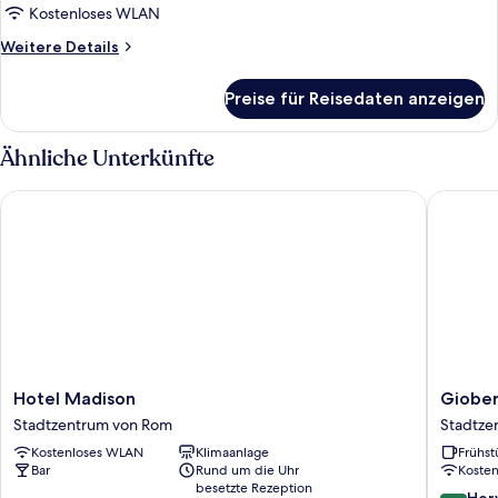
Kostenloses WLAN
Weitere
Weitere Details
Details
für
Preise für Reisedaten anzeigen
Zimmer
Ähnliche Unterkünfte
Hotel Madison
Gioberti
Hotel
Gioberti
Hotel Madison
Giober
Madison
Art
Stadtzentrum von Rom
Stadtze
Stadtzentrum
Hotel
Kostenloses WLAN
Klimaanlage
Frühst
von
Stadtze
Bar
Rund um die Uhr
Koste
Rom
von
besetzte Rezeption
Rom
8.6
Her