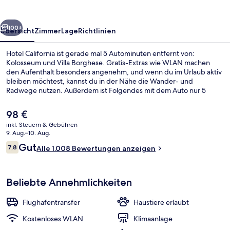
rück
Weiter
100+
Übersicht
Zimmer
Lage
Richtlinien
Hotel California ist gerade mal 5 Autominuten entfernt von:
Kolosseum und Villa Borghese. Gratis-Extras wie WLAN machen
den Aufenthalt besonders angenehm, und wenn du im Urlaub aktiv
bleiben möchtest, kannst du in der Nähe die Wander- und
Radwege nutzen. Außerdem ist Folgendes mit dem Auto nur 5
Minuten entfernt: Spanische Treppe und Piazza di Spagna. Andere
Reisende lieben das hilfsbereite Personal und das Frühstück. Die
Der
98 €
öffentlichen Verkehrsmittel sind nur einen kurzen Fußmarsch
aktuelle
inkl. Steuern & Gebühren
entfernt: Zur Straßenbahnhaltestelle Termini sind es nur wenige
Preis
9. Aug.–10. Aug.
Schritte und zur Straßenbahnhaltestelle Farini 2 Minuten.
Superior-Doppel- oder -Zweibettzimm
beträgt
Bewertungen
Gut
7,8
Alle 1.008 Bewertungen anzeigen
98 €.
7,8 von 10.
Beliebte Annehmlichkeiten
Flughafentransfer
Haustiere erlaubt
Kostenloses WLAN
Klimaanlage