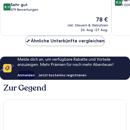
8,6
8.0
Sehr gut
von
1.00
8,0
von
679 Bewertungen
10,
10,
Hervorr
Der
78 €
Sehr
1.009
Preis
gut,
inkl. Steuern & Gebühren
Bewert
beträgt
26. Aug.–27. Aug.
679
78 €
Bewertungen
Ähnliche Unterkünfte vergleichen
Melde dich an, um verfügbare Rabatte und Vorteile
anzuzeigen. Mehr Prämien für noch mehr Abenteuer!
Anmelden
Jetzt kostenlos registrieren
Zur Gegend