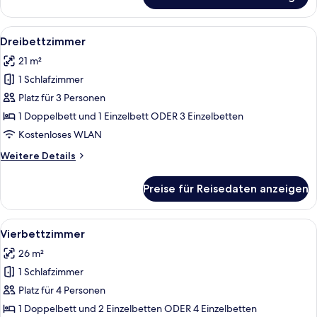
Deluxe-
Vierbettzimmer
Alle
Ein kleines, ordentlich eingerichtetes
4
Dreibettzimmer
Fotos
21 m²
für
1 Schlafzimmer
Dreibettzimmer
anzeigen
Platz für 3 Personen
1 Doppelbett und 1 Einzelbett ODER 3 Einzelbetten
Kostenloses WLAN
Weitere
Weitere Details
Details
für
Preise für Reisedaten anzeigen
Dreibettzimmer
Alle
Ein Hotelzimmer mit Bett, Schreibtisch
5
Vierbettzimmer
Fotos
26 m²
für
1 Schlafzimmer
Vierbettzimmer
anzeigen
Platz für 4 Personen
1 Doppelbett und 2 Einzelbetten ODER 4 Einzelbetten