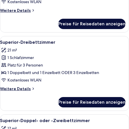
-
Kostenloses WLAN
Zweibettzimmer
Weitere
Weitere Details
anzeigen
Details
für
Preise für Reisedaten anzeigen
Standard-
Doppel-
oder
Alle
Ein modernes Hotelzimmer mit Bett, 
17
-
Superior-Dreibettzimmer
Fotos
Zweibettzimmer
21 m²
für
1 Schlafzimmer
Superior-
Dreibettzimmer
Platz für 3 Personen
anzeigen
1 Doppelbett und 1 Einzelbett ODER 3 Einzelbetten
Kostenloses WLAN
Weitere
Weitere Details
Details
für
Preise für Reisedaten anzeigen
Superior-
Dreibettzimmer
Alle
Ein Hotelzimmer mit Bett, Schreibtis
19
Superior-Doppel- oder -Zweibettzimmer
Fotos
17 m²