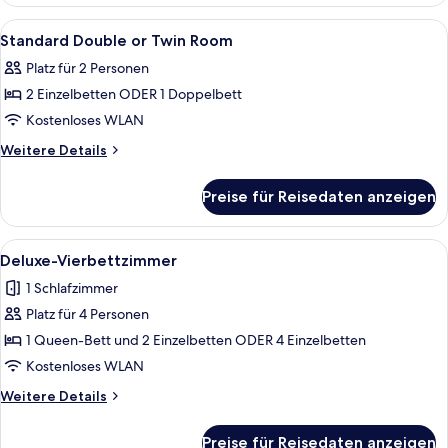
Vierbettzimmer
Alle
Ein kleines Hotelzimmer mit Bett, Schr
10
Standard Double or Twin Room
Fotos
Platz für 2 Personen
für
2 Einzelbetten ODER 1 Doppelbett
Standard
Double
Kostenloses WLAN
or
Weitere
Weitere Details
Twin
Details
für
Room
Preise für Reisedaten anzeigen
Standard
anzeigen
Double
or
Alle
Ein modernes Hotelzimmer mit einem gr
3
Twin
Deluxe-Vierbettzimmer
Fotos
Room
1 Schlafzimmer
für
Platz für 4 Personen
Deluxe-
Vierbettzimmer
1 Queen-Bett und 2 Einzelbetten ODER 4 Einzelbetten
anzeigen
Kostenloses WLAN
Weitere
Weitere Details
Details
für
Preise für Reisedaten anzeigen