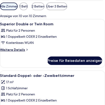
Verfügbare
Alle Zimmer
1 Bett
2 Betten
Über 3 Betten
Filter
für
Anzeige von 10 von 10 Zimmern
Zimmer
Alle
Ein modernes Hotelzimmer mit einem g
17
Superior Double or Twin Room
Fotos
Platz für 2 Personen
für
1 Doppelbett ODER 2 Einzelbetten
Superior
Double
Kostenloses WLAN
or
Weitere
Weitere Details
Twin
Details
für
Room
Preise für Reisedaten anzeigen
Superior
anzeigen
Double
or
Alle
Ein Hotelzimmer mit einem großen Bett
12
Twin
Standard-Doppel- oder -Zweibettzimmer
Fotos
Room
17 m²
für
1 Schlafzimmer
Standard-
Doppel-
Platz für 2 Personen
oder
1 Doppelbett ODER 2 Einzelbetten