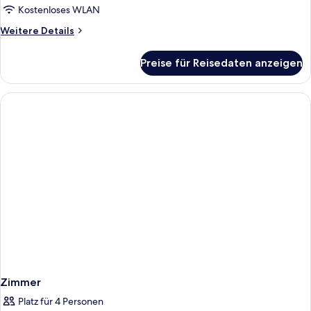
Kostenloses WLAN
Weitere
Weitere Details
Details
für
Preise für Reisedaten anzeigen
Vierbettzimmer
Zimmer
Platz für 4 Personen