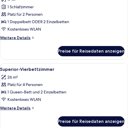
für
1 Schlafzimmer
Superior-
Doppel-
Platz für 2 Personen
oder
1 Doppelbett ODER 2 Einzelbetten
-
Kostenloses WLAN
Zweibettzimmer
Weitere
Weitere Details
anzeigen
Details
für
Preise für Reisedaten anzeigen
Superior-
Doppel-
oder
Alle
Ein Hotelzimmer mit einem Bett, einem
5
-
Superior-Vierbettzimmer
Fotos
Zweibettzimmer
26 m²
für
Platz für 4 Personen
Superior-
Vierbettzimmer
1 Queen-Bett und 2 Einzelbetten
anzeigen
Kostenloses WLAN
Weitere
Weitere Details
Details
für
Preise für Reisedaten anzeigen
Superior-