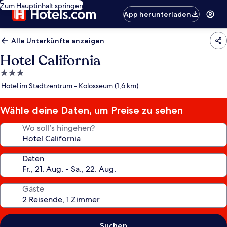
Zum Hauptinhalt springen
App herunterladen
Alle Unterkünfte anzeigen
Hotel California
3.0-
Sterne-
Hotel im Stadtzentrum - Kolosseum (1,6 km)
Unterkunft
Wähle deine Daten, um Preise zu sehen
Wo soll’s hingehen?
Daten
Gäste
Suchen