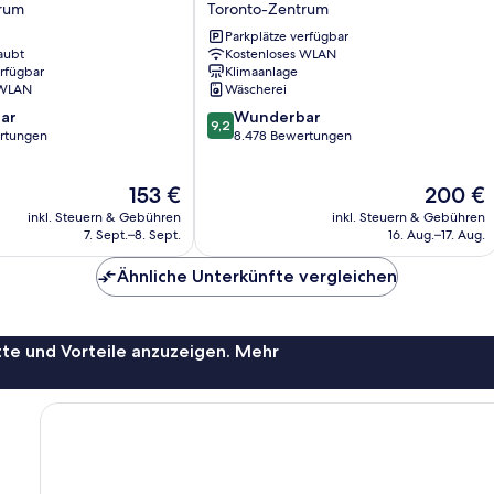
rum
Toronto-Zentrum
Toronto
Parkplätze verfügbar
Toronto-
aubt
Kostenloses WLAN
Zentrum
erfügbar
Klimaanlage
 WLAN
Wäscherei
9.2
ar
Wunderbar
9,2
von
rtungen
8.478 Bewertungen
10,
Wunderbar,
Der
Der
153 €
200 €
8.478
Preis
Preis
Bewertungen
inkl. Steuern & Gebühren
inkl. Steuern & Gebühren
beträgt
beträgt
7. Sept.–8. Sept.
16. Aug.–17. Aug.
153 €
200 €
Ähnliche Unterkünfte vergleichen
te und Vorteile anzuzeigen. Mehr