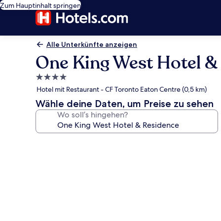
Zum Hauptinhalt springen
Alle Unterkünfte anzeigen
One King West Hotel &
4.0-
Sterne-
Hotel mit Restaurant - CF Toronto Eaton Centre (0,5 km)
Unterkunft
Wähle deine Daten, um Preise zu sehen
Wo soll’s hingehen?
Fotogalerie
von
One
King
West
Hotel