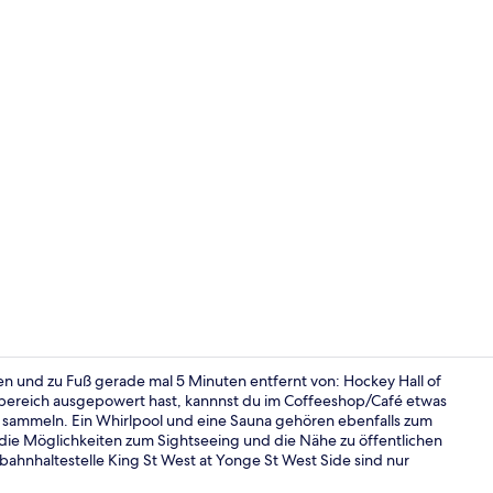
Influencer-
n und zu Fuß gerade mal 5 Minuten entfernt von: Hockey Hall of
ereich ausgepowert hast, kannnst du im Coffeeshop/Café etwas
e sammeln. Ein Whirlpool und eine Sauna gehören ebenfalls zum
Bankettsaal
die Möglichkeiten zum Sightseeing und die Nähe zu öffentlichen
bahnhaltestelle King St West at Yonge St West Side sind nur