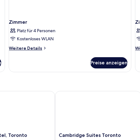
Zimmer
Z
Platz für 4 Personen
Kostenloses WLAN
Weitere
We
Weitere Details
We
Details
De
für
fü
n
Preise anzeigen
Zimmer
Z
, Toronto
Cambridge Suites Toronto
Cambridge
el, Toronto
Cambridge Suites Toronto
Suites