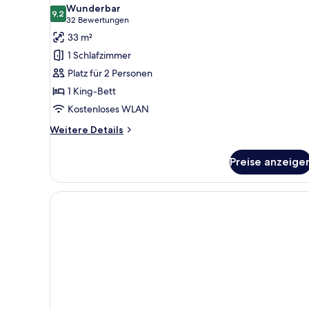
Fotos
Wunderbar
für
9,2
9,2 von 10
(32
32 Bewertungen
Historic
Bewertungen)
33 m²
Studio
1 Schlafzimmer
Suite
Platz für 2 Personen
anzeigen
1 King-Bett
Kostenloses WLAN
Weitere
Weitere Details
Details
für
Preise anzeige
Historic
Studio
Suite