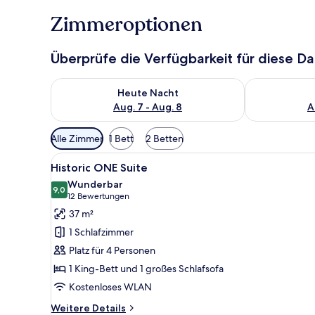
Zimmeroptionen
Überprüfe die Verfügbarkeit für diese D
Überprüfe die Verfügbarkeit für heute Nacht, Aug. 7
Überprüfe die
Heute Nacht
Aug. 7 - Aug. 8
A
Verfügbare
Alle Zimmer
1 Bett
2 Betten
Filter
Alle
Ein modernes Hotelzimmer mit
für
5
Historic ONE Suite
Fotos
Zimmer
Wunderbar
für
9,0
9,0 von 10
(12
12 Bewertungen
Historic
Bewertungen)
37 m²
ONE
1 Schlafzimmer
Suite
Platz für 4 Personen
anzeigen
1 King-Bett und 1 großes Schlafsofa
Kostenloses WLAN
Weitere
Weitere Details