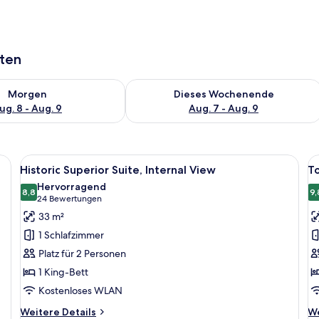
aten
 - Aug. 8.
 Verfügbarkeit für morgen, Aug. 8 - Aug. 9.
Überprüfe die Verfügbarkeit für dies
Morgen
Dieses Wochenende
ug. 8 - Aug. 9
Aug. 7 - Aug. 9
 Wohnbereich, einer Küchenzeile und einem separaten Schlafzimmer.
Alle
Ein Hotelzimmer mit einem großen Bet
Al
6
Historic Superior Suite, Internal View
T
Fotos
F
Hervorragend
für
8,8
f
9,
8,8 von 10
(24
24 Bewertungen
Historic
T
Bewertungen)
33 m²
Superior
P
1 Schlafzimmer
Suite,
S
Platz für 2 Personen
Internal
a
1 King-Bett
View
Kostenloses WLAN
anzeigen
Weitere
We
Weitere Details
We