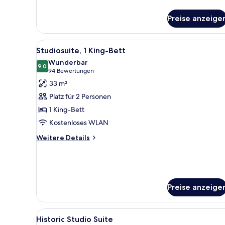
Details
für
Preise anzeige
Historic
ONE
Suite
Alle
Ein Hotelzimmer mit Bett, Sch
5
Studiosuite, 1 King-Bett
Fotos
Wunderbar
für
9,0
9,0 von 10
(94
94 Bewertungen
Studiosuite,
Bewertungen)
33 m²
1 King-
Platz für 2 Personen
Bett
1 King-Bett
anzeigen
Kostenloses WLAN
Weitere
Weitere Details
Details
für
Studiosuite,
1 King-
Bett
Preise anzeige
Alle
Ein Hotelzimmer mit Bett, Sch
5
Historic Studio Suite