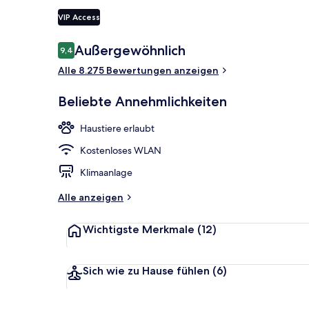
VIP Access
Tagungsbere
Bewertungen
Außergewöhnlich
9,4
9,4 von 10.
Alle 8.275 Bewertungen anzeigen
Beliebte Annehmlichkeiten
Haustiere erlaubt
Kostenloses WLAN
Klimaanlage
Alle anzeigen
Wichtigste Merkmale
(12)
Sich wie zu Hause fühlen
(6)