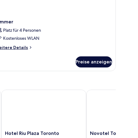
immer
Platz für 4 Personen
Kostenloses WLAN
itere
itere Details
tails
r
Preise anzeigen
immer
Hotel Riu Plaza Toronto
Novotel Toronto Centr
Hotel
Novotel
Hotel Riu Plaza Toronto
Novotel Toronto Ce
Riu
Toronto