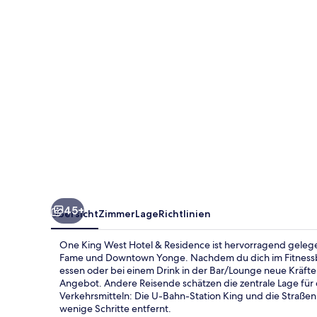
&
Residence
45+
Übersicht
Zimmer
Lage
Richtlinien
One King West Hotel & Residence ist hervorragend gelege
Fame und Downtown Yonge. Nachdem du dich im Fitnessb
essen oder bei einem Drink in der Bar/Lounge neue Kräft
Angebot. Andere Reisende schätzen die zentrale Lage für 
Verkehrsmitteln: Die U-Bahn-Station King und die Straßen
wenige Schritte entfernt.