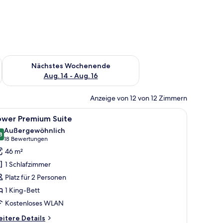
es Wochenende, Aug. 7 - Aug. 9.
Überprüfe die Verfügbarkeit für nächstes Wochenende, Aug. 1
Nächstes Wochenende
Aug. 14 - Aug. 16
Anzeige von 12 von 12 Zimmern
t, einer Couch, einem Fernseher und einem kleinen Tisch mit einer Lampe.
le
Ein modernes Hotelzimmer mit einer Küchenze
5
ower Premium Suite
otos
Außergewöhnlich
ür
8
9,8 von 10
(18
18 Bewertungen
ower
Bewertungen)
46 m²
remium
1 Schlafzimmer
uite
Platz für 2 Personen
nzeigen
1 King-Bett
Kostenloses WLAN
itere
itere Details