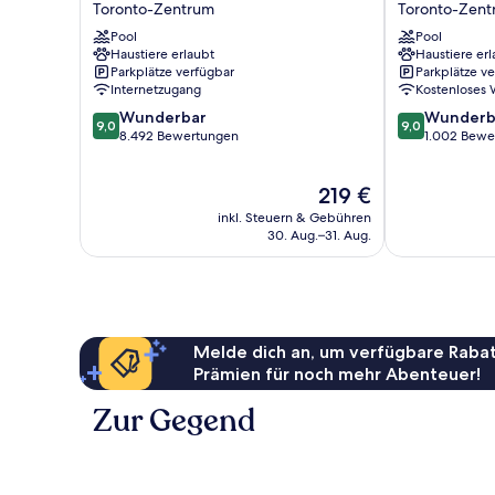
Toronto-Zentrum
Toronto-Zent
York
Toronto
Pool
Pool
Toronto-
Toronto-
Haustiere erlaubt
Haustiere erl
Zentrum
Zentrum
Parkplätze verfügbar
Parkplätze v
Internetzugang
Kostenloses
9.0
9.0
Wunderbar
Wunderb
9,0
9,0
von
von
8.492 Bewertungen
1.002 Bewe
10,
10,
Wunderbar,
Wunderbar,
Der
219 €
8.492
1.002
Preis
Bewertungen
Bewertungen
inkl. Steuern & Gebühren
beträgt
30. Aug.–31. Aug.
219 €
Melde dich an, um verfügbare Rabat
Prämien für noch mehr Abenteuer!
Zur Gegend