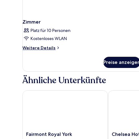
Zimmer
Platz für 10 Personen
Kostenloses WLAN
Weitere
Weitere Details
Details
für
Preise anzeige
Zimmer
Ähnliche Unterkünfte
Fairmont Royal York
Chelsea Hotel
Fairmont
Chelsea
Fairmont Royal York
Chelsea Hot
Royal
Hotel,