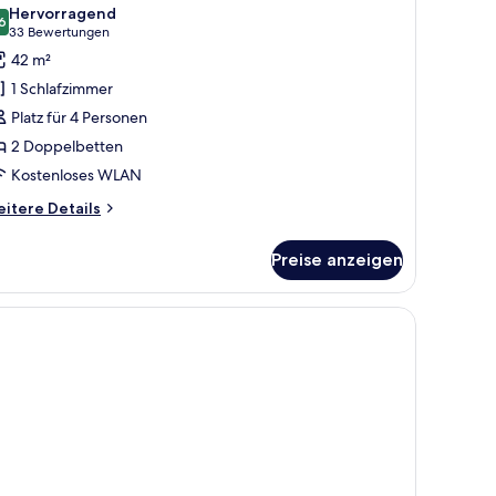
otos
Hervorragend
ür
6
8,6 von 10
(33
33 Bewertungen
istoric
Bewertungen)
42 m²
ouble
1 Schlafzimmer
uite
Platz für 4 Personen
nzeigen
2 Doppelbetten
Kostenloses WLAN
itere
itere Details
tails
r
Preise anzeigen
storic
uble
ite