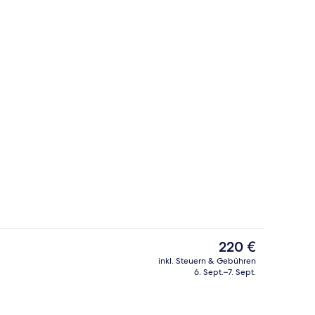
Tagungsbereich
Video
Der
220 €
aktuelle
inkl. Steuern & Gebühren
Preis
6. Sept.–7. Sept.
Bankettsaal
beträgt
220 €.