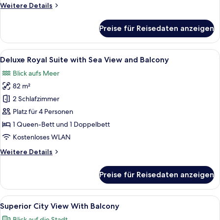
Weitere
Weitere Details
and
Details
Balcony
für
Preise für Reisedaten anzeigen
anzeigen
Deluxe
Grand
Suite
Alle
Ein modernes Wohnzimmer mit einem g
7
with
Deluxe Royal Suite with Sea View and Balcony
Fotos
Sea
Blick aufs Meer
View
für
and
82 m²
Deluxe
Balcony
Royal
2 Schlafzimmer
Suite
Platz für 4 Personen
with
1 Queen-Bett und 1 Doppelbett
Sea
Kostenloses WLAN
View
Weitere
Weitere Details
and
Details
Balcony
für
Preise für Reisedaten anzeigen
anzeigen
Deluxe
Royal
Suite
Alle
Ein modernes Hotelzimmer mit einem B
6
with
Superior City View With Balcony
Fotos
Sea
Blick auf die Stadt