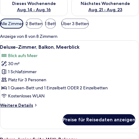
Dieses Wochenende
Nächstes Wochenende
Aug. 14 - Aug. 16
Aug. 21 - Aug. 23
Verfügbare
Alle Zimmer
2 Betten
1 Bett
Über 3 Betten
Filter
für
Anzeige von 8 von 8 Zimmern
Zimmer
Alle
Ein Hotelzimmer mit zwei Betten, eine
5
Deluxe-Zimmer, Balkon, Meerblick
Fotos
Blick aufs Meer
für
30 m²
Deluxe-
Zimmer,
1 Schlafzimmer
Balkon,
Platz für 3 Personen
Meerblick
1 Queen-Bett und 1 Einzelbett ODER 2 Einzelbetten
anzeigen
Kostenloses WLAN
Weitere
Weitere Details
Details
für
Preise für Reisedaten anzeigen
Deluxe-
Zimmer,
Balkon,
Alle
Ein modernes Hotelzimmer mit einer Co
4
Meerblick