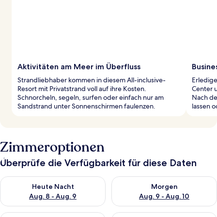
Aktivitäten am Meer im Überfluss
Busines
Strandliebhaber kommen in diesem All-inclusive-
Erledig
Resort mit Privatstrand voll auf ihre Kosten.
Center 
Schnorcheln, segeln, surfen oder einfach nur am
Nach de
Sandstrand unter Sonnenschirmen faulenzen.
lassen o
Zimmeroptionen
Überprüfe die Verfügbarkeit für diese Daten
Überprüfe die Verfügbarkeit für heute Nacht, Aug. 8 - Aug. 9.
Überprüfe die Verfügbarkeit f
Heute Nacht
Morgen
Aug. 8 - Aug. 9
Aug. 9 - Aug. 10
Überprüfe die Verfügbarkeit für dieses Wochenende, Aug. 14 -
Überprüfe die Verfügbarkeit f