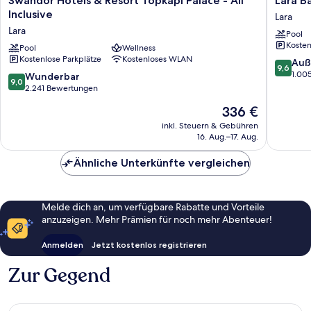
Swandor Hotels & Resort Topkapi Palace - All
Lara Ba
Hotels
Barut
Inclusive
Lara
&
Collecti
Lara
Pool
Resort
Ultra
Kosten
Topkapi
Pool
Wellness
All
Kostenlose Parkplätze
Kostenloses WLAN
Palace
Inclusiv
9.6
Auß
9,6
-
Lara
von
1.00
9.0
Wunderbar
9,0
All
10,
von
2.241 Bewertungen
Inclusive
Außerge
10,
Der
336 €
Lara
1.005
Wunderbar,
Preis
Bewert
2.241
inkl. Steuern & Gebühren
beträgt
16. Aug.–17. Aug.
Bewertungen
336 €
Ähnliche Unterkünfte vergleichen
Melde dich an, um verfügbare Rabatte und Vorteile
anzuzeigen. Mehr Prämien für noch mehr Abenteuer!
Anmelden
Jetzt kostenlos registrieren
Zur Gegend