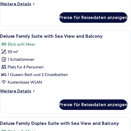
Weitere
Weitere Details
anzeigen
Details
für
Preise für Reisedaten anzeigen
Deluxe
City
View
Alle
Ein modernes Hotelzimmer mit Balkon,
7
Room
Deluxe Family Suite with Sea View and Balcony
Fotos
With
Blick aufs Meer
Balcony
für
55 m²
Deluxe
Family
1 Schlafzimmer
Suite
Platz für 4 Personen
with
1 Queen-Bett und 2 Einzelbetten
Sea
Kostenloses WLAN
View
Weitere
Weitere Details
and
Details
Balcony
für
Preise für Reisedaten anzeigen
anzeigen
Deluxe
Family
Suite
Alle
Ein modernes Hotelzimmer mit einer H
6
with
Deluxe Family Duplex Suite with Sea View and Balcony
Fotos
Sea