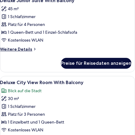
Deluxe Junior Suite With Balcony
Fotos
45 m²
für
1 Schlafzimmer
Deluxe
Junior
Platz für 4 Personen
Suite
1 Queen-Bett und 1 Einzel-Schlafsofa
With
Kostenloses WLAN
Balcony
Weitere
Weitere Details
anzeigen
Details
für
Preise für Reisedaten anzeigen
Deluxe
Junior
Suite
Alle
Ein modernes Hotelzimmer mit zwei Ei
13
With
Deluxe City View Room With Balcony
Fotos
Balcony
Blick auf die Stadt
für
30 m²
Deluxe
City
1 Schlafzimmer
View
Platz für 3 Personen
Room
1 Einzelbett und 1 Queen-Bett
With
Kostenloses WLAN
Balcony