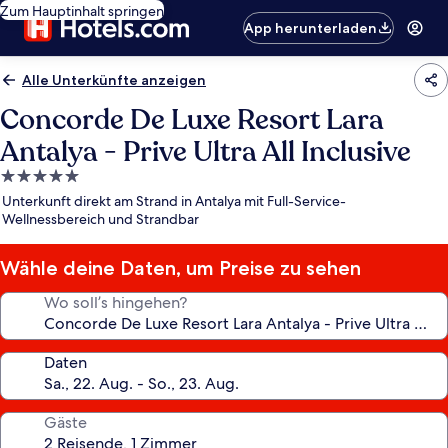
Zum Hauptinhalt springen
App herunterladen
Alle Unterkünfte anzeigen
Concorde De Luxe Resort Lara
Antalya - Prive Ultra All Inclusive
5.0-
Sterne-
Unterkunft direkt am Strand in Antalya mit Full-Service-
Unterkunft
Wellnessbereich und Strandbar
Wähle deine Daten, um Preise zu sehen
Wo soll’s hingehen?
Daten
Gäste