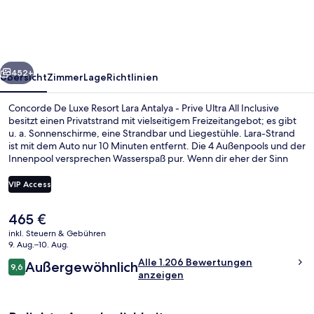
Resort
Lara
Antalya
rück
Weiter
-
452+
Übersicht
Zimmer
Lage
Richtlinien
Prive
Concorde De Luxe Resort Lara Antalya - Prive Ultra All Inclusive
Ultra
besitzt einen Privatstrand mit vielseitigem Freizeitangebot; es gibt
u. a. Sonnenschirme, eine Strandbar und Liegestühle. Lara-Strand
All
ist mit dem Auto nur 10 Minuten entfernt. Die 4 Außenpools und der
Inclusive
Innenpool versprechen Wasserspaß pur. Wenn dir eher der Sinn
nach Entspannung steht, kannst du dich im Wellnessbereich mit
Massagen, Aromatherapie und ayurvedischen Anwendungen
VIP Access
verwöhnen lassen. Le Buffet Main Restaurant, eins von 8
Restaurants, ist zum Frühstück, Mittagessen und Abendessen
Der
465 €
geöffnet. Als weitere Highlights bietet diese Unterkunft im
Außenbereich
aktuelle
luxuriösen Stil 6 Bars/Lounges, einen Nachtclub und einen
inkl. Steuern & Gebühren
Preis
9. Aug.–10. Aug.
kostenlosen Kinderclub. Andere Reisende lieben das hilfsbereite
beträgt
Personal und die Lage in Strandnähe.
Bewertungen
Alle 1.206 Bewertungen
Außergewöhnlich
465 €.
9,6
9,6 von 10.
anzeigen