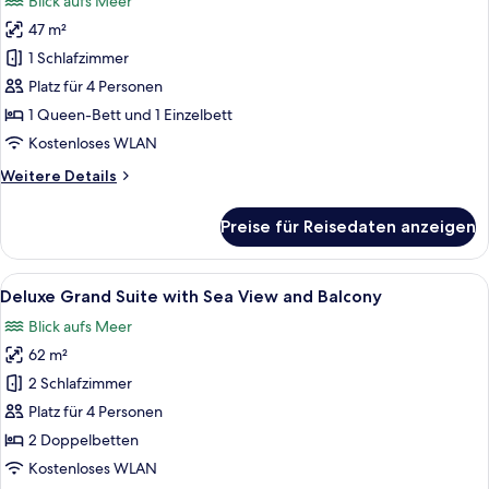
Blick aufs Meer
View
für
and
47 m²
Deluxe
Balcony
Family
1 Schlafzimmer
Duplex
Platz für 4 Personen
Suite
1 Queen-Bett und 1 Einzelbett
with
Kostenloses WLAN
Sea
Weitere
Weitere Details
View
Details
and
für
Preise für Reisedaten anzeigen
Balcony
Deluxe
Family
anzeigen
Duplex
Alle
Ein modernes Wohnzimmer mit einer Co
6
Suite
Deluxe Grand Suite with Sea View and Balcony
Fotos
with
Blick aufs Meer
Sea
für
View
62 m²
Deluxe
and
Grand
2 Schlafzimmer
Balcony
Suite
Platz für 4 Personen
with
2 Doppelbetten
Sea
Kostenloses WLAN
View