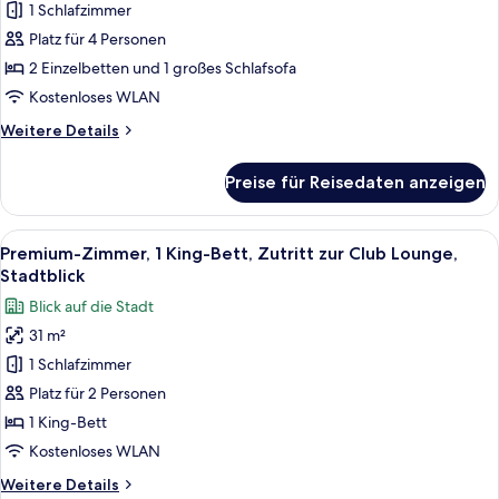
Zimmer,
1 Schlafzimmer
Mehrere
Platz für 4 Personen
Betten,
2 Einzelbetten und 1 großes Schlafsofa
Raucher,
Kostenloses WLAN
Stadtblick
Weitere
Weitere Details
anzeigen
Details
für
Preise für Reisedaten anzeigen
Premium-
Zimmer,
Mehrere
Alle
Ein Hotelzimmer mit einem großen Bett
21
Betten,
Premium-Zimmer, 1 King-Bett, Zutritt zur Club Lounge,
Fotos
Raucher,
Stadtblick
Stadtblick
für
Blick auf die Stadt
Premium-
31 m²
Zimmer,
1 Schlafzimmer
1 King-
Bett,
Platz für 2 Personen
Zutritt
1 King-Bett
zur
Kostenloses WLAN
Club
Weitere
Weitere Details
Lounge,