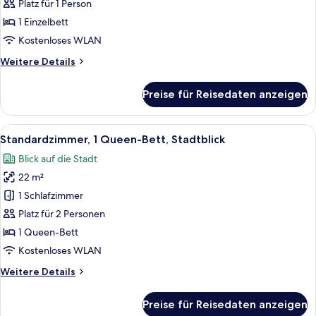
Raucher
Platz für 1 Person
anzeigen
1 Einzelbett
Kostenloses WLAN
Weitere
Weitere Details
Details
für
Preise für Reisedaten anzeigen
Standardzimmer,
1 Einzelbett,
Raucher
Alle
Ein Hotelzimmer mit einem großen Bett,
6
Standardzimmer, 1 Queen-Bett, Stadtblick
Fotos
Blick auf die Stadt
für
22 m²
Standardzimmer,
1
1 Schlafzimmer
Queen-
Platz für 2 Personen
Bett,
1 Queen-Bett
Stadtblick
Kostenloses WLAN
anzeigen
Weitere
Weitere Details
Details
für
Preise für Reisedaten anzeigen
Standardzimmer,