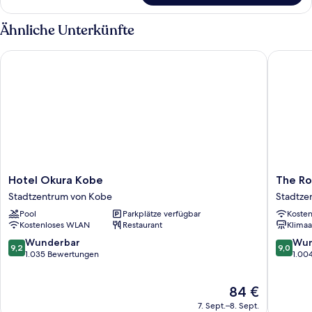
Zimmer,
Mehrere
Ähnliche Unterkünfte
Betten,
Stadtblick
Hotel Okura Kobe
The Roya
Hotel
The
Hotel Okura Kobe
The Ro
Okura
Royal
Stadtzentrum von Kobe
Stadtze
Kobe
Park
Pool
Parkplätze verfügbar
Koste
Stadtzentrum
Canvas
Kostenloses WLAN
Restaurant
Klimaa
von
Kobe
Kobe
Sannomi
9.2
9.0
Wunderbar
Wun
9,2
9,0
Stadtze
von
von
1.035 Bewertungen
1.00
von
10,
10,
Kobe
Wunderbar,
Wunder
Der
84 €
1.035
1.004
Preis
Bewertungen
Bewert
7. Sept.–8. Sept.