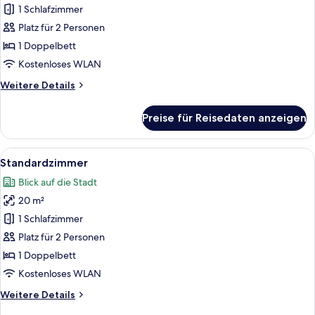
Zimmer
1 Schlafzimmer
anzeigen
Platz für 2 Personen
1 Doppelbett
Kostenloses WLAN
Weitere
Weitere Details
Details
für
Preise für Reisedaten anzeigen
Premium-
Zimmer
Alle
Ein Hotelzimmer mit einem Bett, eine
12
Standardzimmer
Fotos
Blick auf die Stadt
für
20 m²
Standardzimmer
anzeigen
1 Schlafzimmer
Platz für 2 Personen
1 Doppelbett
Kostenloses WLAN
Weitere
Weitere Details
Details