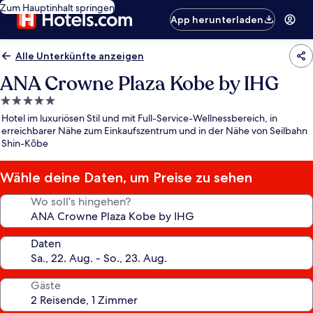
Zum Hauptinhalt springen
App herunterladen
Alle Unterkünfte anzeigen
ANA Crowne Plaza Kobe by IHG
5.0-
Sterne-
Hotel im luxuriösen Stil und mit Full-Service-Wellnessbereich, in
Unterkunft
erreichbarer Nähe zum Einkaufszentrum und in der Nähe von Seilbahn
Shin-Kōbe
Wähle deine Daten, um Preise zu sehen
Wo soll’s hingehen?
Daten
Gäste