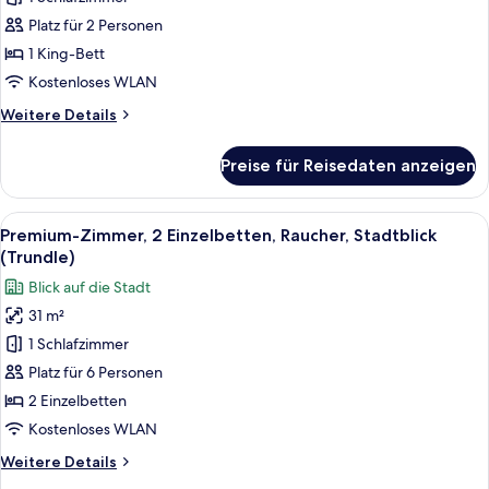
Stadtblick
1 King-
Platz für 2 Personen
Bett,
1 King-Bett
Stadtblick
Kostenloses WLAN
anzeigen
Weitere
Weitere Details
Details
für
Preise für Reisedaten anzeigen
Premium-
Zimmer,
1 King-
Alle
Ein dicht bebautes Stadtgebiet mit v
10
Bett,
Premium-Zimmer, 2 Einzelbetten, Raucher, Stadtblick
Fotos
Stadtblick
(Trundle)
für
Blick auf die Stadt
Premium-
31 m²
Zimmer,
1 Schlafzimmer
2 Einzelbetten,
Raucher,
Platz für 6 Personen
Stadtblick
2 Einzelbetten
(Trundle)
Kostenloses WLAN
anzeigen
Weitere
Weitere Details
Details