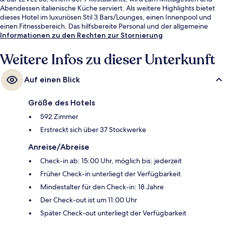
Abendessen italienische Küche serviert. Als weitere Highlights bietet
dieses Hotel im luxuriösen Stil 3 Bars/Lounges, einen Innenpool und
einen Fitnessbereich. Das hilfsbereite Personal und der allgemeine
Zustand erhalten gute Bewertungen von anderen Reisenden. Die
Informationen zu den Rechten zur Stornierung
Unterkunft ist nur einen kurzen Fußmarsch von den öffentlichen
Verkehrsmitteln entfernt: Zur U-Bahn (Station Shin-Kōbe) sind es 5
Weitere Infos zu dieser Unterkunft
Minuten.
Auf einen Blick
Größe des Hotels
592 Zimmer
Erstreckt sich über 37 Stockwerke
Anreise/Abreise
Check-in ab: 15:00 Uhr, möglich bis: jederzeit
Früher Check-in unterliegt der Verfügbarkeit
Mindestalter für den Check-in: 18 Jahre
Der Check-out ist um 11:00 Uhr
Später Check-out unterliegt der Verfügbarkeit