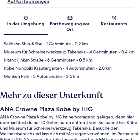
Auf Karte anzeigen
Karte
In der Umgebung
Fortbewegung vor
Restaurants
Ort
Seilbahn Shin-Kōbe
- 1 Gehminute
- 0.2 km
Museum für Schreinerwerkzeug Takenaka
- 4 Gehminuten
- 0.4 km
Kitano Ijinkan Straße
- 6 Gehminuten
- 0.5 km
Kobe Nunobiki Kräutergarten
- 4 Autominuten
- 2.0 km
Meriken Park
- 5 Autominuten
- 3.6 km
Mehr zu dieser Unterkunft
ANA Crowne Plaza Kobe by IHG
ANA Crowne Plaza Kobe by IHG ist hervorragend gelegen, denn hier
übernachtest du nur 10 Gehminuten entfernt von: Seilbahn Shin-Kōbe
und Museum für Schreinerwerkzeug Takenaka. Besuche den
Wellnessbereich und lass dich mit Massagen verwöhnen. Im Restaurant
& Bar LEVEL 36, einem der 7 Restaurants, wird zum Mittagessen und