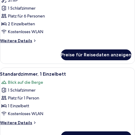
31 m²
Premium-
Zimmer,
1 Schlafzimmer
2 Einzelbetten,
Platz für 6 Personen
Stadtblick
2 Einzelbetten
(Trundle
Kostenloses WLAN
Bed)
Weitere
Weitere Details
anzeigen
Details
für
Preise für Reisedaten anzeigen
Premium-
Zimmer,
2 Einzelbetten,
Alle
Ein Hotelzimmer mit einem Bett, eine
13
Stadtblick
Standardzimmer, 1 Einzelbett
Fotos
(Trundle
Blick auf die Berge
Bed)
für
1 Schlafzimmer
Standardzimmer,
1 Einzelbett
Platz für 1 Person
anzeigen
1 Einzelbett
Kostenloses WLAN
Weitere
Weitere Details
Details
für