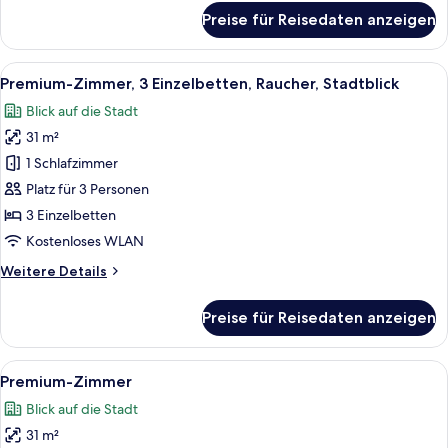
für
Preise für Reisedaten anzeigen
Premium-
Zimmer,
3 Einzelbetten,
Alle
Ein dicht bebautes Stadtgebiet mit v
12
Stadtblick
Premium-Zimmer, 3 Einzelbetten, Raucher, Stadtblick
Fotos
Blick auf die Stadt
für
31 m²
Premium-
Zimmer,
1 Schlafzimmer
3 Einzelbetten,
Platz für 3 Personen
Raucher,
3 Einzelbetten
Stadtblick
Kostenloses WLAN
anzeigen
Weitere
Weitere Details
Details
für
Preise für Reisedaten anzeigen
Premium-
Zimmer,
3 Einzelbetten,
Alle
Ein Hotelzimmer mit einem großen Bett
6
Raucher,
Premium-Zimmer
Fotos
Stadtblick
Blick auf die Stadt
für
31 m²
Premium-