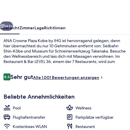
Kobe
by
IHG
rück
Weiter
142+
Übersicht
Zimmer
Lage
Richtlinien
ANA Crowne Plaza Kobe by IHG ist hervorragend gelegen, denn
hier übernachtest du nur 10 Gehminuten entfernt von: Seilbahn
Shin-Kōbe und Museum für Schreinerwerkzeug Takenaka. Besuche
den Wellnessbereich und lass dich mit Massagen verwöhnen. Im
Restaurant & Bar LEVEL 36, einem der 7 Restaurants, wird zum
Mittagessen und Abendessen italienische Küche serviert. Als
weitere Highlights bietet dieses Hotel im luxuriösen Stil 3
Bewertungen
Sehr gut
Bars/Lounges, einen Innenpool und einen Fitnessbereich. Das
8,4
Alle 1.001 Bewertungen anzeigen
8,4 von 10.
hilfsbereite Personal und der allgemeine Zustand erhalten gute
Bewertungen von anderen Reisenden. Die Unterkunft ist nur einen
7 Restaurants; Frühstück, Mittagesse
kurzen Fußmarsch von den öffentlichen Verkehrsmitteln entfernt:
Beliebte Annehmlichkeiten
Zur U-Bahn (Station Shin-Kōbe) sind es 5 Minuten.
Pool
Wellness
Flughafentransfer
Parkplätze verfügbar
Kostenloses WLAN
Restaurant