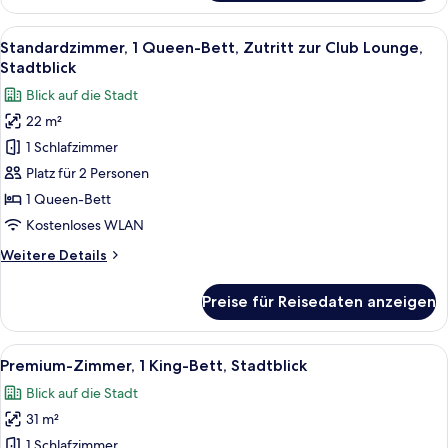
1
Queen-
Alle
Standardzimmer, 1 Queen-Bett, Zutritt
17
Bett,
Standardzimmer, 1 Queen-Bett, Zutritt zur Club Lounge,
Fotos
Stadtblick
Stadtblick
für
Blick auf die Stadt
Standardzimmer,
22 m²
1
1 Schlafzimmer
Queen-
Bett,
Platz für 2 Personen
Zutritt
1 Queen-Bett
zur
Kostenloses WLAN
Club
Weitere
Weitere Details
Lounge,
Details
Stadtblick
für
Preise für Reisedaten anzeigen
Standardzimmer,
anzeigen
1
Queen-
Alle
Ein Hotelzimmer mit einem großen Bett
7
Bett,
Premium-Zimmer, 1 King-Bett, Stadtblick
Fotos
Zutritt
Blick auf die Stadt
zur
für
Club
31 m²
Premium-
Lounge,
Zimmer,
1 Schlafzimmer