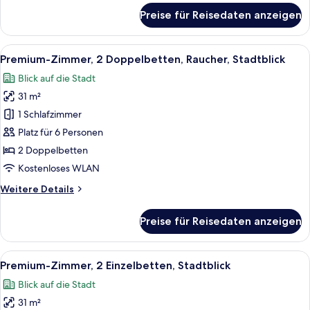
für
Preise für Reisedaten anzeigen
Premium-
Zimmer,
Mehrere
Alle
Ein dicht bebautes Stadtgebiet mit v
9
Betten,
Premium-Zimmer, 2 Doppelbetten, Raucher, Stadtblick
Fotos
Stadtblick
Blick auf die Stadt
für
31 m²
Premium-
Zimmer,
1 Schlafzimmer
2 Doppelbetten,
Platz für 6 Personen
Raucher,
2 Doppelbetten
Stadtblick
Kostenloses WLAN
anzeigen
Weitere
Weitere Details
Details
für
Preise für Reisedaten anzeigen
Premium-
Zimmer,
2 Doppelbetten,
Alle
Zimmersafe, Schreibtisch, laptopgeeig
13
Raucher,
Premium-Zimmer, 2 Einzelbetten, Stadtblick
Fotos
Stadtblick
Blick auf die Stadt
für
31 m²
Premium-