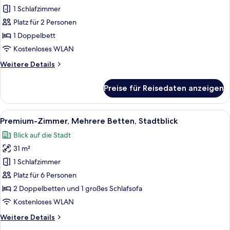
1
1 Schlafzimmer
Doppelbett,
Platz für 2 Personen
Raucher
1 Doppelbett
anzeigen
Kostenloses WLAN
Weitere
Weitere Details
Details
für
Preise für Reisedaten anzeigen
Standardzimmer,
1
Doppelbett,
Alle
Ein dicht bebautes Stadtgebiet mit v
7
Raucher
Premium-Zimmer, Mehrere Betten, Stadtblick
Fotos
Blick auf die Stadt
für
31 m²
Premium-
Zimmer,
1 Schlafzimmer
Mehrere
Platz für 6 Personen
Betten,
2 Doppelbetten und 1 großes Schlafsofa
Stadtblick
Kostenloses WLAN
anzeigen
Weitere
Weitere Details
Details