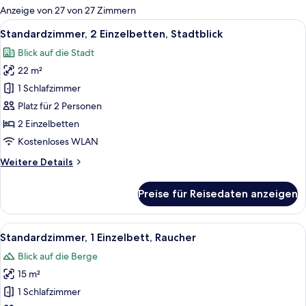
für
Anzeige von 27 von 27 Zimmern
Zimmer
Alle
Ein Hotelzimmer mit einem großen Bet
6
Standardzimmer, 2 Einzelbetten, Stadtblick
Fotos
Blick auf die Stadt
für
22 m²
Standardzimmer,
2 Einzelbetten,
1 Schlafzimmer
Stadtblick
Platz für 2 Personen
anzeigen
2 Einzelbetten
Kostenloses WLAN
Weitere
Weitere Details
Details
für
Preise für Reisedaten anzeigen
Standardzimmer,
2 Einzelbetten,
Stadtblick
Alle
Ein Hotelzimmer mit einem Bett, eine
11
Standardzimmer, 1 Einzelbett, Raucher
Fotos
Blick auf die Berge
für
15 m²
Standardzimmer,
1 Einzelbett,
1 Schlafzimmer