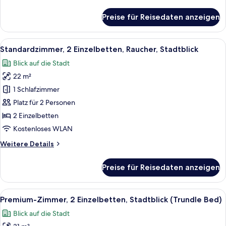
Details
Stadtblick
für
Preise für Reisedaten anzeigen
Premium-
anzeigen
Zimmer,
1 King-
Alle
Ein Hotelzimmer mit zwei Betten, eine
5
Bett,
Standardzimmer, 2 Einzelbetten, Raucher, Stadtblick
Fotos
Zutritt
Blick auf die Stadt
zur
für
Club
22 m²
Standardzimmer,
Lounge,
2 Einzelbetten,
1 Schlafzimmer
Stadtblick
Raucher,
Platz für 2 Personen
Stadtblick
2 Einzelbetten
anzeigen
Kostenloses WLAN
Weitere
Weitere Details
Details
für
Preise für Reisedaten anzeigen
Standardzimmer,
2 Einzelbetten,
Raucher,
Alle
Ein dicht bebautes Stadtgebiet mit v
9
Stadtblick
Premium-Zimmer, 2 Einzelbetten, Stadtblick (Trundle Bed)
Fotos
Blick auf die Stadt
für