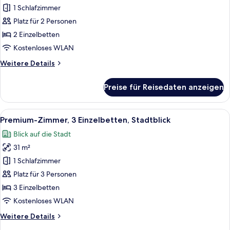
Zimmer,
1 Schlafzimmer
2 Einzelbetten,
Platz für 2 Personen
Stadtblick
2 Einzelbetten
anzeigen
Kostenloses WLAN
Weitere
Weitere Details
Details
für
Preise für Reisedaten anzeigen
Premium-
Zimmer,
2 Einzelbetten,
Alle
Ein dicht bebautes Stadtgebiet mit v
6
Stadtblick
Premium-Zimmer, 3 Einzelbetten, Stadtblick
Fotos
Blick auf die Stadt
für
31 m²
Premium-
Zimmer,
1 Schlafzimmer
3 Einzelbetten,
Platz für 3 Personen
Stadtblick
3 Einzelbetten
anzeigen
Kostenloses WLAN
Weitere
Weitere Details
Details