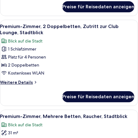
für
Preise für Reisedaten anzeigen
Premium-
Zimmer,
2 Einzelbetten,
Alle
Ein Hotelzimmer mit einem großen Bett
9
Raucher,
Premium-Zimmer, 2 Doppelbetten, Zutritt zur Club
Fotos
Stadtblick
Lounge, Stadtblick
(Trundle)
für
Blick auf die Stadt
Premium-
1 Schlafzimmer
Zimmer,
Platz für 4 Personen
2 Doppelbetten,
Zutritt
2 Doppelbetten
zur
Kostenloses WLAN
Club
Weitere
Weitere Details
Lounge,
Details
Stadtblick
für
Preise für Reisedaten anzeigen
Premium-
anzeigen
Zimmer,
2 Doppelbetten,
Alle
Ein dicht bebautes Stadtgebiet mit v
15
Zutritt
Premium-Zimmer, Mehrere Betten, Raucher, Stadtblick
Fotos
zur
Blick auf die Stadt
Club
für
Lounge,
31 m²
Premium-
Stadtblick