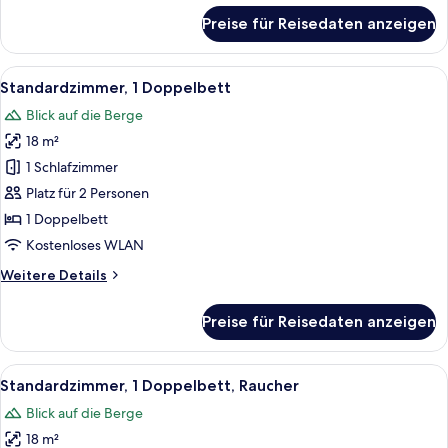
anzeigen
für
Preise für Reisedaten anzeigen
Premium-
Zimmer,
2 Einzelbetten,
Alle
Ein Hotelzimmer mit einem Bett, eine
10
Zutritt
Standardzimmer, 1 Doppelbett
Fotos
zur
Blick auf die Berge
Club
für
Lounge,
18 m²
Standardzimmer,
Stadtblick
1
1 Schlafzimmer
Doppelbett
Platz für 2 Personen
anzeigen
1 Doppelbett
Kostenloses WLAN
Weitere
Weitere Details
Details
für
Preise für Reisedaten anzeigen
Standardzimmer,
1
Doppelbett
Alle
Ein Hotelzimmer mit einem Bett, eine
10
Standardzimmer, 1 Doppelbett, Raucher
Fotos
Blick auf die Berge
für
18 m²
Standardzimmer,