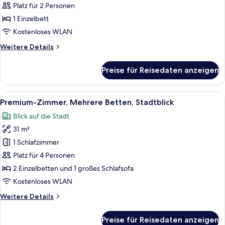
Schlafzimmer
Platz für 2 Personen
(Top
1 Einzelbett
Floor)
Kostenloses WLAN
anzeigen
Weitere
Weitere Details
Details
für
Preise für Reisedaten anzeigen
Suite,
1
Schlafzimmer
Alle
Ein dicht bebautes Stadtgebiet mit v
7
(Top
Premium-Zimmer, Mehrere Betten, Stadtblick
Fotos
Floor)
Blick auf die Stadt
für
31 m²
Premium-
Zimmer,
1 Schlafzimmer
Mehrere
Platz für 4 Personen
Betten,
2 Einzelbetten und 1 großes Schlafsofa
Stadtblick
Kostenloses WLAN
anzeigen
Weitere
Weitere Details
Details
für
Preise für Reisedaten anzeigen
Premium-