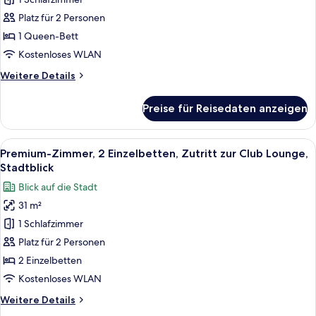
1
Queen-
Platz für 2 Personen
Bett,
1 Queen-Bett
Raucher,
Kostenloses WLAN
Stadtblick
Weitere
Weitere Details
anzeigen
Details
für
Preise für Reisedaten anzeigen
Standardzimmer,
1
Queen-
Alle
Ein Hotelzimmer mit zwei Betten, einem
11
Bett,
Premium-Zimmer, 2 Einzelbetten, Zutritt zur Club Lounge,
Fotos
Raucher,
Stadtblick
Stadtblick
für
Blick auf die Stadt
Premium-
31 m²
Zimmer,
1 Schlafzimmer
2 Einzelbetten,
Zutritt
Platz für 2 Personen
zur
2 Einzelbetten
Club
Kostenloses WLAN
Lounge,
Weitere
Weitere Details
Stadtblick
Details