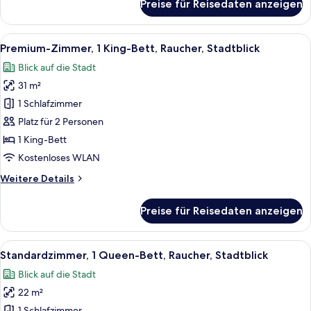
Preise für Reisedaten anzeigen
Standardzimmer,
1 Einzelbett
Alle
Ein Hotelzimmer mit einem großen Bett
7
Premium-Zimmer, 1 King-Bett, Raucher, Stadtblick
Fotos
Blick auf die Stadt
für
31 m²
Premium-
Zimmer,
1 Schlafzimmer
1 King-
Platz für 2 Personen
Bett,
1 King-Bett
Raucher,
Kostenloses WLAN
Stadtblick
Weitere
Weitere Details
anzeigen
Details
für
Preise für Reisedaten anzeigen
Premium-
Zimmer,
1 King-
Alle
Ein Hotelzimmer mit einem großen Bett,
5
Bett,
Standardzimmer, 1 Queen-Bett, Raucher, Stadtblick
Fotos
Raucher,
Blick auf die Stadt
Stadtblick
für
22 m²
Standardzimmer,
1 Schlafzimmer