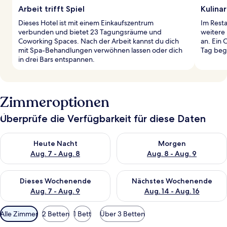
Arbeit trifft Spiel
Kulina
Dieses Hotel ist mit einem Einkaufszentrum
Im Resta
verbunden und bietet 23 Tagungsräume und
weitere
Coworking Spaces. Nach der Arbeit kannst du dich
an. Ein 
mit Spa-Behandlungen verwöhnen lassen oder dich
Tag beg
in drei Bars entspannen.
Zimmeroptionen
Überprüfe die Verfügbarkeit für diese Daten
Überprüfe die Verfügbarkeit für heute Nacht, Aug. 7 - Aug. 8.
Überprüfe die Verfügbarkeit f
Heute Nacht
Morgen
Aug. 7 - Aug. 8
Aug. 8 - Aug. 9
Überprüfe die Verfügbarkeit für dieses Wochenende, Aug. 7 - 
Überprüfe die Verfügbarkeit f
Dieses Wochenende
Nächstes Wochenende
Aug. 7 - Aug. 9
Aug. 14 - Aug. 16
Verfügbare
Alle Zimmer
2 Betten
1 Bett
Über 3 Betten
Filter