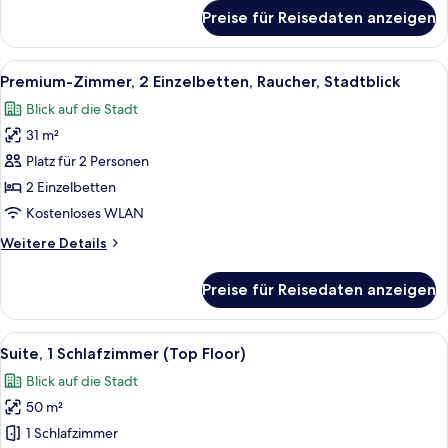
für
Preise für Reisedaten anzeigen
Standardzimmer
Alle
Zimmersafe, Schreibtisch, laptopgeeig
12
Premium-Zimmer, 2 Einzelbetten, Raucher, Stadtblick
Fotos
Blick auf die Stadt
für
31 m²
Premium-
Zimmer,
Platz für 2 Personen
2 Einzelbetten,
2 Einzelbetten
Raucher,
Kostenloses WLAN
Stadtblick
Weitere
Weitere Details
anzeigen
Details
für
Preise für Reisedaten anzeigen
Premium-
Zimmer,
2 Einzelbetten,
Alle
Ein Hotelzimmer mit zwei Betten, ein
22
Raucher,
Suite, 1 Schlafzimmer (Top Floor)
Fotos
Stadtblick
Blick auf die Stadt
für
50 m²
Suite,
1
1 Schlafzimmer