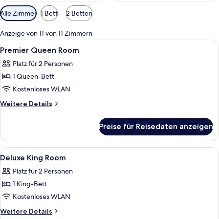
Verfügbare
Alle Zimmer
1 Bett
2 Betten
Filter
für
Anzeige von 11 von 11 Zimmern
Zimmer
Alle
Hochwertige Bettwaren, Zimmersafe, 
11
Premier Queen Room
Fotos
Platz für 2 Personen
für
1 Queen-Bett
Premier
Queen
Kostenloses WLAN
Room
Weitere
Weitere Details
anzeigen
Details
für
Preise für Reisedaten anzeigen
Premier
Queen
Room
Alle
Hochwertige Bettwaren, Zimmersafe, 
12
Deluxe King Room
Fotos
Platz für 2 Personen
für
1 King-Bett
Deluxe
King
Kostenloses WLAN
Room
Weitere
Weitere Details