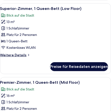
(Twin
Alle
Ein Hotelzimmer mit Bett, Schreibtisch
8
/
Superior-Zimmer, 1 Queen-Bett (Low Floor)
Fotos
Hollywood
Blick auf die Stadt
Twin
für
-
13 m²
Superior-
Low
Zimmer,
1 Schlafzimmer
Floor)
1
Platz für 2 Personen
Queen-
1 Queen-Bett
Bett
Kostenloses WLAN
(Low
Weitere
Weitere Details
Floor)
Details
anzeigen
für
Preise für Reisedaten anzeigen
Superior-
Zimmer,
1
Alle
Ein Hotelzimmer mit einem großen Bett
9
Queen-
Premier-Zimmer, 1 Queen-Bett (Mid Floor)
Fotos
Bett
Blick auf die Stadt
(Low
für
Floor)
16 m²
Premier-
Zimmer,
1 Schlafzimmer
1
Platz für 2 Personen