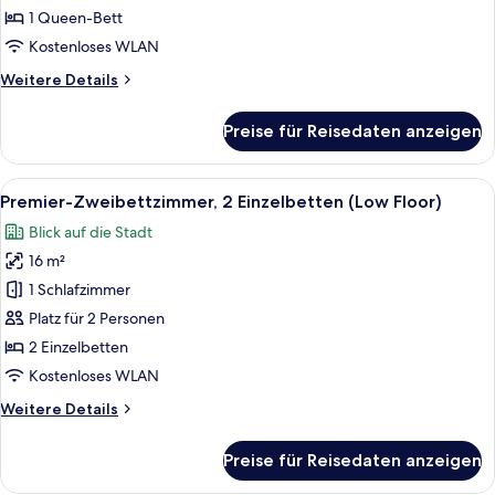
Queen-
1 Queen-Bett
Bett
Kostenloses WLAN
(Mid
Weitere
Weitere Details
Floor)
Details
anzeigen
für
Preise für Reisedaten anzeigen
Premier-
Zimmer,
1
Alle
Ein modernes Hotelzimmer mit einem g
12
Queen-
Premier-Zweibettzimmer, 2 Einzelbetten (Low Floor)
Fotos
Bett
Blick auf die Stadt
(Mid
für
Floor)
16 m²
Premier-
Zweibettzimmer,
1 Schlafzimmer
2 Einzelbetten
Platz für 2 Personen
(Low
2 Einzelbetten
Floor)
Kostenloses WLAN
anzeigen
Weitere
Weitere Details
Details
für
Preise für Reisedaten anzeigen
Premier-
Zweibettzimmer,