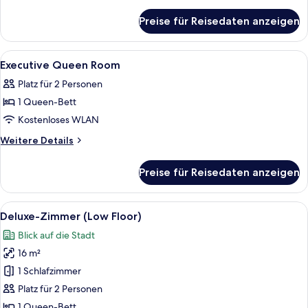
anzeigen
Details
für
Preise für Reisedaten anzeigen
Deluxe
King
Room
Alle
Hochwertige Bettwaren, Zimmersafe, 
5
Executive Queen Room
Fotos
Platz für 2 Personen
für
1 Queen-Bett
Executive
Queen
Kostenloses WLAN
Room
Weitere
Weitere Details
anzeigen
Details
für
Preise für Reisedaten anzeigen
Executive
Queen
Room
Alle
Ein modernes Hotelzimmer mit einem g
11
Deluxe-Zimmer (Low Floor)
Fotos
Blick auf die Stadt
für
16 m²
Deluxe-
Zimmer
1 Schlafzimmer
(Low
Platz für 2 Personen
Floor)
1 Queen-Bett