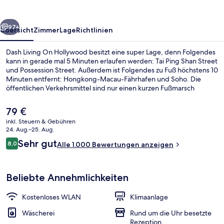
rück
Weiter
97+
Übersicht
Zimmer
Lage
Richtlinien
Dash Living On Hollywood besitzt eine super Lage, denn Folgendes
kann in gerade mal 5 Minuten erlaufen werden: Tai Ping Shan Street
und Possession Street. Außerdem ist Folgendes zu Fuß höchstens 10
Minuten entfernt: Hongkong-Macau-Fährhafen und Soho. Die
öffentlichen Verkehrsmittel sind nur einen kurzen Fußmarsch
entfernt: Zur Straßenbahnhaltestelle Queen Street sind es 4
Minuten und zur Straßenbahnhaltestelle Western Market 5
Der
79 €
Minuten.
aktuelle
inkl. Steuern & Gebühren
Preis
24. Aug.–25. Aug.
Premier-Zweibettzimmer, 2 Einzelbett
beträgt
Bewertungen
Sehr gut
8,0
Alle 1.000 Bewertungen anzeigen
79 €.
8,0 von 10.
Beliebte Annehmlichkeiten
Kostenloses WLAN
Klimaanlage
Wäscherei
Rund um die Uhr besetzte
Rezeption