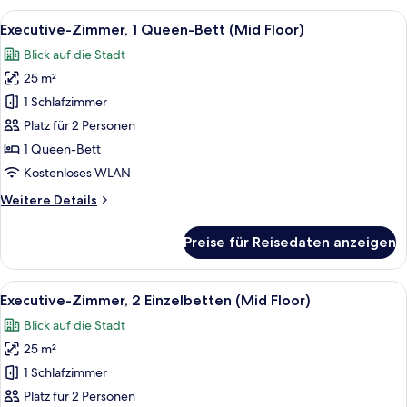
2 Einzelbetten
Alle
Ein Hotelzimmer mit einem großen Bett
9
(Low
Executive-Zimmer, 1 Queen-Bett (Mid Floor)
Fotos
Floor)
Blick auf die Stadt
für
25 m²
Executive-
Zimmer,
1 Schlafzimmer
1
Platz für 2 Personen
Queen-
1 Queen-Bett
Bett
Kostenloses WLAN
(Mid
Weitere
Weitere Details
Floor)
Details
anzeigen
für
Preise für Reisedaten anzeigen
Executive-
Zimmer,
1
Alle
Ein modernes Hotelzimmer mit Bett, S
7
Queen-
Executive-Zimmer, 2 Einzelbetten (Mid Floor)
Fotos
Bett
Blick auf die Stadt
(Mid
für
Floor)
25 m²
Executive-
Zimmer,
1 Schlafzimmer
2 Einzelbetten
Platz für 2 Personen