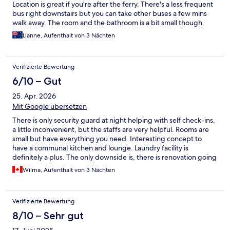
Location is great if you're after the ferry. There's a less frequent
bus right downstairs but you can take other buses a few mins
walk away. The room and the bathroom is a bit small though.
Lianne, Aufenthalt von 3 Nächten
Verifizierte Bewertung
6/10 – Gut
25. Apr. 2026
Mit Google übersetzen
There is only security guard at night helping with self check-ins,
a little inconvenient, but the staffs are very helpful. Rooms are
small but have everything you need. Interesting concept to
have a communal kitchen and lounge. Laundry facility is
definitely a plus. The only downside is, there is renovation going
on 3rd floor while we stay, but the hotel didn’t blocked off the
Wilma, Aufenthalt von 3 Nächten
unsightly mess.
Verifizierte Bewertung
8/10 – Sehr gut