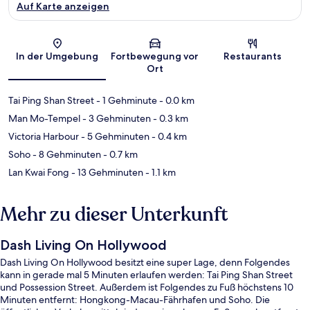
Auf Karte anzeigen
Karte
In der Umgebung
Fortbewegung vor
Restaurants
Ort
Tai Ping Shan Street
- 1 Gehminute
- 0.0 km
Man Mo-Tempel
- 3 Gehminuten
- 0.3 km
Victoria Harbour
- 5 Gehminuten
- 0.4 km
Soho
- 8 Gehminuten
- 0.7 km
Lan Kwai Fong
- 13 Gehminuten
- 1.1 km
Mehr zu dieser Unterkunft
Dash Living On Hollywood
Dash Living On Hollywood besitzt eine super Lage, denn Folgendes
kann in gerade mal 5 Minuten erlaufen werden: Tai Ping Shan Street
und Possession Street. Außerdem ist Folgendes zu Fuß höchstens 10
Minuten entfernt: Hongkong-Macau-Fährhafen und Soho. Die