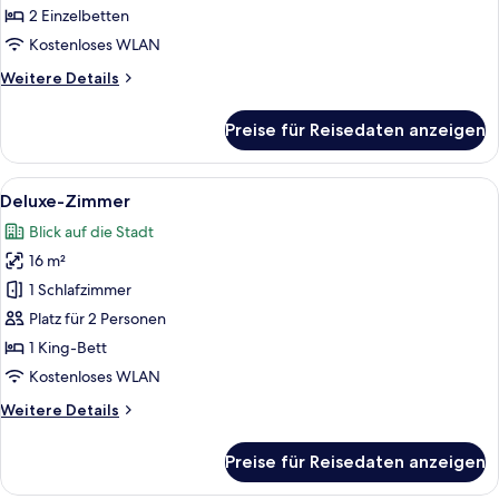
(Mid
2 Einzelbetten
Floor)
Kostenloses WLAN
anzeigen
Weitere
Weitere Details
Details
für
Preise für Reisedaten anzeigen
Executive-
Zimmer,
2 Einzelbetten
Alle
Ein Hotelzimmer mit Bett, großem Fenst
8
(Mid
Deluxe-Zimmer
Fotos
Floor)
Blick auf die Stadt
für
16 m²
Deluxe-
Zimmer
1 Schlafzimmer
anzeigen
Platz für 2 Personen
1 King-Bett
Kostenloses WLAN
Weitere
Weitere Details
Details
für
Preise für Reisedaten anzeigen
Deluxe-
Zimmer