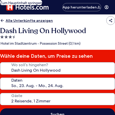
Zum Hauptinhalt springen
App herunterladen
Alle Unterkünfte anzeigen
Dash Living On Hollywood
3.5-
Sterne-
Hotel im Stadtzentrum - Possession Street (0,1 km)
Unterkunft
Wähle deine Daten, um Preise zu sehen
Wo soll’s hingehen?
Daten
Gäste
Suchen