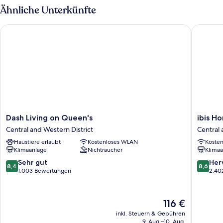
Ähnliche Unterkünfte
Dash Living on Queen's
ibis Hon
Dash
ibis
Dash Living on Queen's
ibis H
Living
Hong
Central and Western District
Central 
on
Kong
Haustiere erlaubt
Kostenloses WLAN
Koste
Queen's
Central
Klimaanlage
Nichtraucher
Klimaa
Central
And
and
Sheung
8.4
8.6
Sehr gut
Her
8,4
8,6
Western
Wan
von
von
1.003 Bewertungen
2.40
District
Central
10,
10,
and
Sehr
Hervorr
Western
gut,
2.402
Der
116 €
District
1.003
Bewert
Preis
inkl. Steuern & Gebühren
Bewertungen
beträgt
9. Aug.–10. Aug.