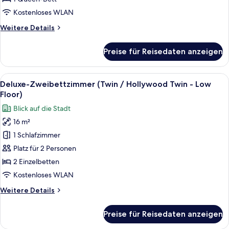
anzeigen
Kostenloses WLAN
Weitere
Weitere Details
Details
für
Preise für Reisedaten anzeigen
Deluxe-
Zimmer
(Low
Alle
Ein modernes Hotelzimmer mit einem gr
11
Floor)
Deluxe-Zweibettzimmer (Twin / Hollywood Twin - Low
Fotos
Floor)
für
Blick auf die Stadt
Deluxe-
16 m²
Zweibettzimmer
1 Schlafzimmer
(Twin
/
Platz für 2 Personen
Hollywood
2 Einzelbetten
Twin
Kostenloses WLAN
-
Weitere
Weitere Details
Low
Details
Floor)
für
Preise für Reisedaten anzeigen
Deluxe-
anzeigen
Zweibettzimmer