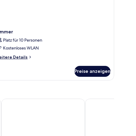
immer
Platz für 10 Personen
Kostenloses WLAN
itere
itere Details
tails
r
Preise anzeigen
immer
Be Mate Málaga Soho
Coeo Parras Design Ap