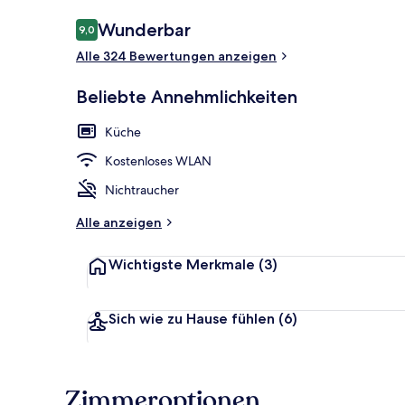
Bewertungen
Wunderbar
9,0
9,0 von 10.
Alle 324 Bewertungen anzeigen
Apartment, 1
Beliebte Annehmlichkeiten
Küche
Kostenloses WLAN
Nichtraucher
Alle anzeigen
Wichtigste Merkmale
(3)
Sich wie zu Hause fühlen
(6)
Zimmeroptionen