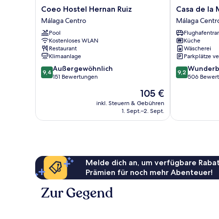
Coeo
Casa
Coeo Hostel Hernan Ruiz
Casa de la 
Hostel
de
Málaga Centro
Málaga Centr
Hernan
la
Pool
Flughafentra
Ruiz
Merced
Kostenloses WLAN
Küche
Málaga
Suites
Restaurant
Wäscherei
Centro
Málaga
Klimaanlage
Parkplätze v
Centro
9.4
9.2
Außergewöhnlich
Wunderb
9,4
9,2
von
von
151 Bewertungen
506 Bewer
10,
10,
Der
105 €
Außergewöhnlich,
Wunderbar,
Preis
151
506
inkl. Steuern & Gebühren
beträgt
1. Sept.–2. Sept.
Bewertungen
Bewertungen
105 €
Melde dich an, um verfügbare Rabat
Prämien für noch mehr Abenteuer!
Zur Gegend