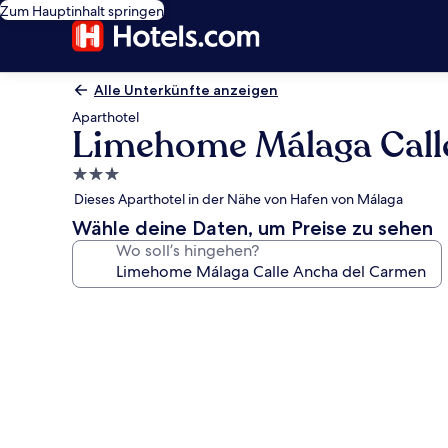
Zum Hauptinhalt springen
Alle Unterkünfte anzeigen
Aparthotel
Limehome Málaga Call
3.0-
Sterne-
Dieses Aparthotel in der Nähe von Hafen von Málaga
Unterkunft
Wähle deine Daten, um Preise zu sehen
Wo soll’s hingehen?
Fotogalerie
von
Limehome
Málaga
Calle