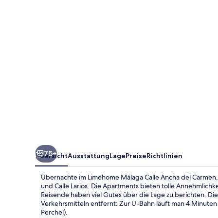
Ancha
del
Carmen
75+
Übersicht
Ausstattung
Lage
Preise
Richtlinien
Übernachte im Limehome Málaga Calle Ancha del Carmen, 
und Calle Larios. Die Apartments bieten tolle Annehmlic
Reisende haben viel Gutes über die Lage zu berichten. Die
Verkehrsmitteln entfernt: Zur U-Bahn läuft man 4 Minuten
Perchel).