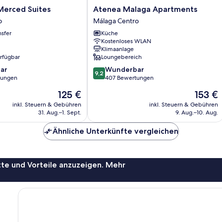
Atenea
Merced Suites
Atenea Malaga Apartments
Malaga
o
Málaga Centro
Apartments
nsfer
Küche
Málaga
Kostenloses WLAN
Centro
Klimaanlage
erfügbar
Loungebereich
9.2
ar
Wunderbar
9,2
von
tungen
407 Bewertungen
10,
Der
Der
125 €
153 €
Wunderbar,
Preis
Preis
407
inkl. Steuern & Gebühren
inkl. Steuern & Gebühren
beträgt
beträgt
31. Aug.–1. Sept.
9. Aug.–10. Aug.
Bewertungen
125 €
153 €
Ähnliche Unterkünfte vergleichen
te und Vorteile anzuzeigen. Mehr