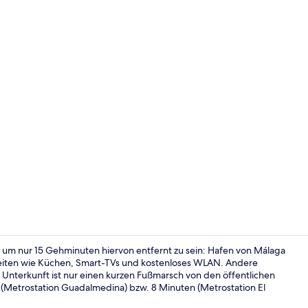
Apartment, 1
um nur 15 Gehminuten hiervon entfernt zu sein: Hafen von Málaga
hkeiten wie Küchen, Smart-TVs und kostenloses WLAN. Andere
 Unterkunft ist nur einen kurzen Fußmarsch von den öffentlichen
Apartment, 1
 (Metrostation Guadalmedina) bzw. 8 Minuten (Metrostation El