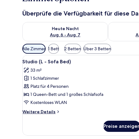
Überprüfe die Verfügbarkeit für diese D
Überprüfe die Verfügbarkeit für heute Nacht, Aug. 6
Überprüfe die
Heute Nacht
Aug. 6 - Aug. 7
A
Verfügbare
Alle Zimmer
1 Bett
2 Betten
Über 3 Betten
Filter
Alle
Ein modernes Schlafzimmer mi
für
11
Studio (L - Sofa Bed)
Fotos
Zimmer
33 m²
für
1 Schlafzimmer
Studio
(L
Platz für 4 Personen
-
1 Queen-Bett und 1 großes Schlafsofa
Sofa
Kostenloses WLAN
Bed)
Weitere
Weitere Details
anzeigen
Details
für
Preise anzeige
Studio
(L