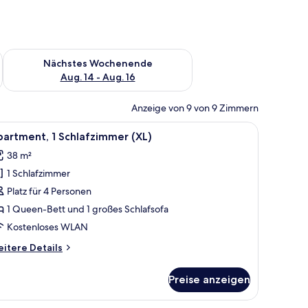
es Wochenende, Aug. 7 - Aug. 9.
Überprüfe die Verfügbarkeit für nächstes Wochenende, Aug. 1
Nächstes Wochenende
Aug. 14 - Aug. 16
Anzeige von 9 von 9 Zimmern
rn.
uch, einem Couchtisch mit Fernbedienung und Glas, sowie einem Essbereic
le
Ein modernes Wohnzimmer mit einer Couch, ei
13
artment, 1 Schlafzimmer (XL)
otos
38 m²
ür
1 Schlafzimmer
partment,
Platz für 4 Personen
chlafzimmer
1 Queen-Bett und 1 großes Schlafsofa
XL)
Kostenloses WLAN
nzeigen
itere
itere Details
tails
r
Preise anzeigen
artment,