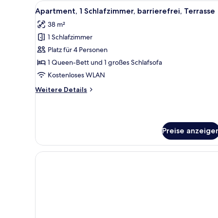
-
Alle
Ein modernes Schlafzimmer mit
11
Sofa
Apartment, 1 Schlafzimmer, barrierefrei, Terrasse
Fotos
Bed)
38 m²
für
1 Schlafzimmer
Apartment,
1
Platz für 4 Personen
Schlafzimmer,
1 Queen-Bett und 1 großes Schlafsofa
barrierefrei,
Kostenloses WLAN
Terrasse
Weitere
Weitere Details
anzeigen
Details
für
Apartment,
1
Preise anzeige
Schlafzimmer,
barrierefrei,
Terrasse