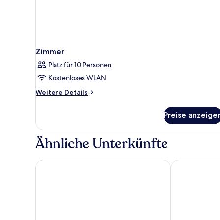
Zimmer
Platz für 10 Personen
Kostenloses WLAN
Weitere
Weitere Details
Details
für
Preise anzeige
Zimmer
Ähnliche Unterkünfte
Coeo Hostel Hernan Ruiz
Casa de la Me