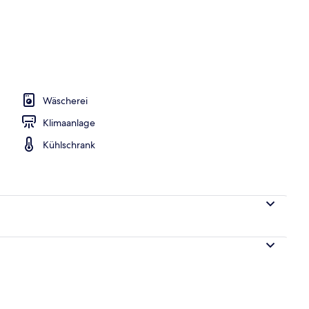
 Schlafzimmer (XL) | Wohnbereich | Smart-TV
Wäscherei
Klimaanlage
Kühlschrank