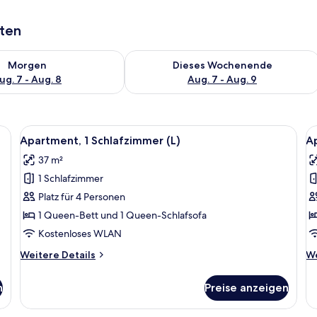
aten
 - Aug. 7.
 Verfügbarkeit für morgen, Aug. 7 - Aug. 8.
Überprüfe die Verfügbarkeit für dies
Morgen
Dieses Wochenende
ug. 7 - Aug. 8
Aug. 7 - Aug. 9
t einem großen Bett, einer Bank und zwei mit Vorhängen versehenen Fenste
Alle
Ein modernes Wohnzimmer mit einer Co
Al
15
Apartment, 1 Schlafzimmer (L)
Ap
Fotos
F
37 m²
für
f
1 Schlafzimmer
Apartment,
A
1
1
Platz für 4 Personen
Schlafzimmer
S
1 Queen-Bett und 1 Queen-Schlafsofa
(L)
(
Kostenloses WLAN
anzeigen
a
Weitere
We
Weitere Details
We
Details
De
für
fü
n
Preise anzeigen
Apartment,
Ap
1
1