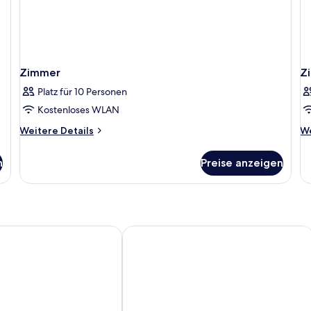
Zimmer
Z
Platz für 10 Personen
Kostenloses WLAN
Weitere
We
Weitere Details
We
Details
De
für
fü
n
Preise anzeigen
Zimmer
Z
rced Suites
Atenea Malaga Apartments