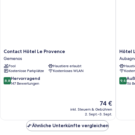
Contact
Hôtel
Contact Hôtel Le Provence
Hôtel 
Hôtel
Le
Gemenos
Aubagn
Le
Relais
Pool
Haustiere erlaubt
Hausti
Provence
des
Kostenlose Parkplätze
Kostenloses WLAN
Koste
Gemenos
Brasseu
-
8.8
9.4
Hervorragend
Auß
8,8
9,4
Aubagn
von
von
147 Bewertungen
116 
Aubagn
10,
10,
Hervorragend,
Außerge
147
116
Der
74 €
Bewertungen
Bewert
Preis
inkl. Steuern & Gebühren
beträgt
2. Sept.–3. Sept.
74 €
Ähnliche Unterkünfte vergleichen