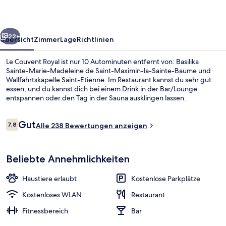
rück
Weiter
22+
Übersicht
Zimmer
Lage
Richtlinien
Le Couvent Royal ist nur 10 Autominuten entfernt von: Basilika
Sainte-Marie-Madeleine de Saint-Maximin-la-Sainte-Baume und
Wallfahrtskapelle Saint-Etienne. Im Restaurant kannst du sehr gut
essen, und du kannst dich bei einem Drink in der Bar/Lounge
entspannen oder den Tag in der Sauna ausklingen lassen.
Außerdem gibt es eine Terrasse and einen Garten.
Bewertungen
Gut
7,8
Alle 238 Bewertungen anzeigen
7,8 von 10.
Terrasse/Patio
Beliebte Annehmlichkeiten
Haustiere erlaubt
Kostenlose Parkplätze
Kostenloses WLAN
Restaurant
Fitnessbereich
Bar