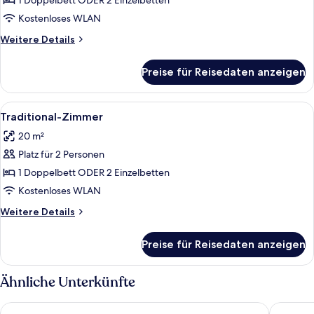
Zimmer
1 Doppelbett ODER 2 Einzelbetten
anzeigen
Kostenloses WLAN
Weitere
Weitere Details
Details
für
Preise für Reisedaten anzeigen
Classic-
Zimmer
Alle
Ein ordentlich bezogenes Bett mit ein
3
Traditional-Zimmer
Fotos
20 m²
für
Platz für 2 Personen
Traditional-
Zimmer
1 Doppelbett ODER 2 Einzelbetten
anzeigen
Kostenloses WLAN
Weitere
Weitere Details
Details
für
Preise für Reisedaten anzeigen
Traditional-
Zimmer
Ähnliche Unterkünfte
Contact Hôtel Le Provence
Hôtel Le