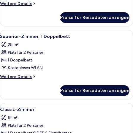
Weitere
Weitere Details
Details
für
Preise für Reisedaten anzeigen
Classic-
Zimmer
Alle
Ein ordentlich eingerichtetes Schlafzi
3
Superior-Zimmer, 1 Doppelbett
Fotos
25 m²
für
Platz für 2 Personen
Superior-
Zimmer,
1 Doppelbett
1
Kostenloses WLAN
Doppelbett
Weitere
Weitere Details
anzeigen
Details
für
Preise für Reisedaten anzeigen
Superior-
Zimmer,
1
Alle
Ein Doppelbett mit Rattan-Kopfteil, e
3
Doppelbett
Classic-Zimmer
Fotos
15 m²
für
Platz für 2 Personen
Classic-