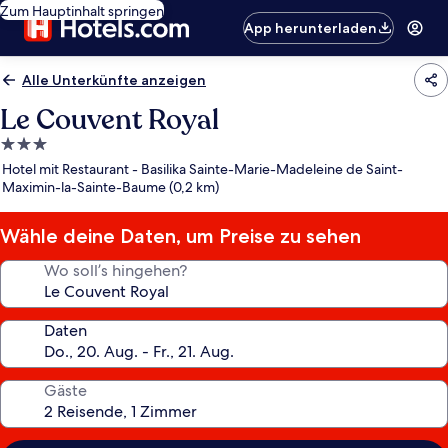
Zum Hauptinhalt springen
App herunterladen
Alle Unterkünfte anzeigen
Le Couvent Royal
3.0-
Sterne-
Hotel mit Restaurant - Basilika Sainte-Marie-Madeleine de Saint-
Unterkunft
Maximin-la-Sainte-Baume (0,2 km)
Wähle deine Daten, um Preise zu sehen
Wo soll’s hingehen?
Daten
Gäste