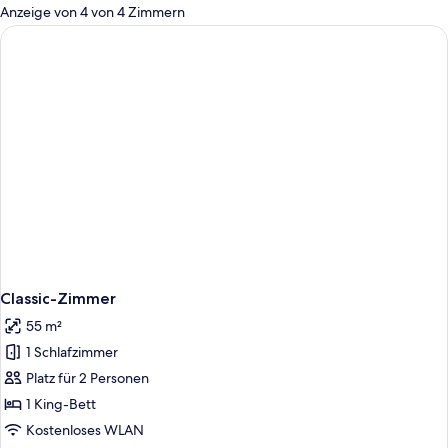
für
Anzeige von 4 von 4 Zimmern
Zimmer
Classic-Zimmer
55 m²
1 Schlafzimmer
Platz für 2 Personen
1 King-Bett
Kostenloses WLAN