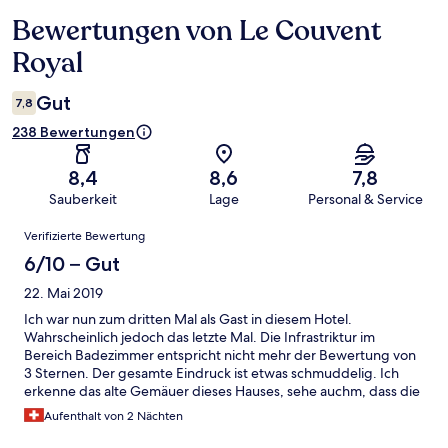
Bewertungen von Le Couvent
Bewertungen
Royal
Gut
7,8
238 Bewertungen
8,4
8,6
7,8
Sauberkeit
Lage
Personal & Service
Bewertungen
Verifizierte Bewertung
6/10 – Gut
22. Mai 2019
Ich war nun zum dritten Mal als Gast in diesem Hotel.
Wahrscheinlich jedoch das letzte Mal. Die Infrastriktur im
Bereich Badezimmer entspricht nicht mehr der Bewertung von
3 Sternen. Der gesamte Eindruck ist etwas schmuddelig. Ich
erkenne das alte Gemäuer dieses Hauses, sehe auchm, dass die
Anzahl der anwesenden Tauben am Ort den Betreibern des
Aufenthalt von 2 Nächten
Hotels zu schaffen macht, jedoch wenn nichts weggeputzt wird,
dann wirkt es auf den Gast dreckig.