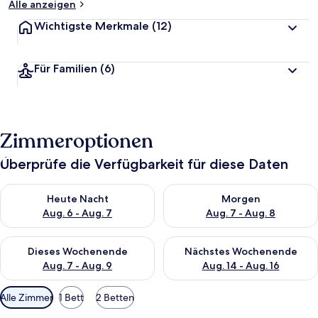
Alle anzeigen
Wichtigste Merkmale
(12)
Für Familien
(6)
Zimmeroptionen
Überprüfe die Verfügbarkeit für diese Daten
Überprüfe die Verfügbarkeit für heute Nacht, Aug. 6 - Aug. 7.
Überprüfe die Verfügbarkeit f
Heute Nacht
Morgen
Aug. 6 - Aug. 7
Aug. 7 - Aug. 8
Überprüfe die Verfügbarkeit für dieses Wochenende, Aug. 7 - 
Überprüfe die Verfügbarkeit f
Dieses Wochenende
Nächstes Wochenende
Aug. 7 - Aug. 9
Aug. 14 - Aug. 16
Verfügbare
Alle Zimmer
1 Bett
2 Betten
Filter