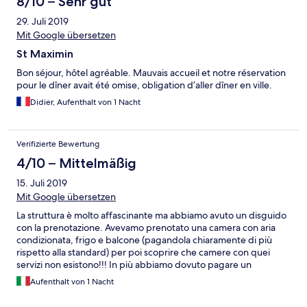
8/10 – Sehr gut
29. Juli 2019
Mit Google übersetzen
St Maximin
Bon séjour, hôtel agréable. Mauvais accueil et notre réservation
pour le dîner avait été omise, obligation d’aller dîner en ville.
Didier, Aufenthalt von 1 Nacht
Verifizierte Bewertung
4/10 – Mittelmäßig
15. Juli 2019
Mit Google übersetzen
La struttura è molto affascinante ma abbiamo avuto un disguido
con la prenotazione. Avevamo prenotato una camera con aria
condizionata, frigo e balcone (pagandola chiaramente di più
rispetto alla standard) per poi scoprire che camere con quei
servizi non esistono!!! In più abbiamo dovuto pagare un
supplemento per il nostro cane (cosa che al momento della
Aufenthalt von 1 Nacht
prenotazione non era stato accennata) e per poter parcheggiare
all’interno del parcheggio dell’hotel viene richiesto un altro