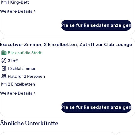
Bett
1 King-Bett
anzeigen
Weitere
Weitere Details
Details
für
Preise für Reisedaten anzeigen
Executive-
Zimmer,
1 King-
Alle
Ein Hotelzimmer mit zwei Betten, eine
9
Bett
Executive-Zimmer, 2 Einzelbetten, Zutritt zur Club Lounge
Fotos
Blick auf die Stadt
für
31 m²
Executive-
Zimmer,
1 Schlafzimmer
2 Einzelbetten,
Platz für 2 Personen
Zutritt
2 Einzelbetten
zur
Weitere
Weitere Details
Club
Details
Lounge
für
Preise für Reisedaten anzeigen
Executive-
anzeigen
Zimmer,
2 Einzelbetten,
Ähnliche Unterkünfte
Zutritt
zur
Hotel Barcelona Princess
Eurostar