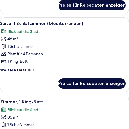
für
Preise für Reisedaten anzeigen
Deluxe-
Zimmer,
1 King-
Alle
Ein modernes Hotelzimmer mit großem 
16
Bett
Suite, 1 Schlafzimmer (Mediterranean)
Fotos
Blick auf die Stadt
für
46 m²
Suite,
1
1 Schlafzimmer
Schlafzimmer
Platz für 4 Personen
(Mediterranean)
1 King-Bett
anzeigen
Weitere
Weitere Details
Details
für
Preise für Reisedaten anzeigen
Suite,
1
Schlafzimmer
Alle
Ein modernes Hotelzimmer mit einem gr
9
(Mediterranean)
Zimmer, 1 King-Bett
Fotos
Blick auf die Stadt
für
36 m²
Zimmer,
1 King-
1 Schlafzimmer