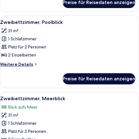
Preise für Reisedaten anzeigen
Suite,
1 King-
Bett
Alle
Ein Hotelzimmer mit zwei Betten, eine
9
(Skyline)
Zweibettzimmer, Poolblick
Fotos
31 m²
für
1 Schlafzimmer
Zweibettzimmer,
Poolblick
Platz für 2 Personen
anzeigen
2 Einzelbetten
Weitere
Weitere Details
Details
für
Preise für Reisedaten anzeigen
Zweibettzimmer,
Poolblick
Alle
Ein Hotelzimmer mit großem Fenster un
8
Zweibettzimmer, Meerblick
Fotos
Blick aufs Meer
für
31 m²
Zweibettzimmer,
Meerblick
1 Schlafzimmer
anzeigen
Platz für 2 Personen