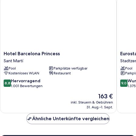
Club
Lounge
Hotel
Eurostar
Hotel Barcelona Princess
Eurost
Barcelona
Grand
Sant Martí
Stadtze
Princess
Marina
Pool
Parkplätze verfügbar
Pool
Sant
Stadtze
Kostenloses WLAN
Restaurant
Parkpl
Martí
von
Barcelo
8.8
9.0
Hervorragend
Wun
8,8
9,0
von
von
1.001 Bewertungen
1.37
10,
10,
Der
163 €
Hervorragend,
Wunder
Preis
1.001
1.375
inkl. Steuern & Gebühren
beträgt
31. Aug.–1. Sept.
Bewertungen
Bewert
163 €
Ähnliche Unterkünfte vergleichen