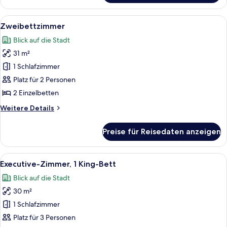
1 King-
Bett
Alle
Ein Hotelzimmer mit zwei Betten, einem
9
Zweibettzimmer
Fotos
Blick auf die Stadt
für
31 m²
Zweibettzimmer
anzeigen
1 Schlafzimmer
Platz für 2 Personen
2 Einzelbetten
Weitere
Weitere Details
Details
für
Preise für Reisedaten anzeigen
Zweibettzimmer
Alle
Ein Hotelzimmer mit einem großen Bett
12
Executive-Zimmer, 1 King-Bett
Fotos
Blick auf die Stadt
für
30 m²
Executive-
Zimmer,
1 Schlafzimmer
1 King-
Platz für 3 Personen