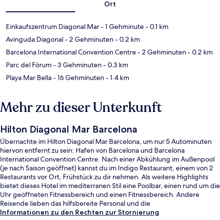
Ort
Einkaufszentrum Diagonal Mar
- 1 Gehminute
- 0.1 km
Avinguda Diagonal
- 2 Gehminuten
- 0.2 km
Barcelona International Convention Centre
- 2 Gehminuten
- 0.2 km
Parc del Fòrum
- 3 Gehminuten
- 0.3 km
Playa Mar Bella
- 16 Gehminuten
- 1.4 km
Mehr zu dieser Unterkunft
Hilton Diagonal Mar Barcelona
Übernachte im Hilton Diagonal Mar Barcelona, um nur 5 Autominuten
hiervon entfernt zu sein: Hafen von Barcelona und Barcelona
International Convention Centre. Nach einer Abkühlung im Außenpool
(je nach Saison geöffnet) kannst du im Indigo Restaurant, einem von 2
Restaurants vor Ort, Frühstück zu dir nehmen. Als weitere Highlights
bietet dieses Hotel im mediterranen Stil eine Poolbar, einen rund um die
Uhr geöffneten Fitnessbereich und einen Fitnessbereich. Andere
Reisende lieben das hilfsbereite Personal und die
Einkaufsmöglichkeiten. Die Unterkunft ist nur einen kurzen Fußmarsch
Informationen zu den Rechten zur Stornierung