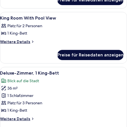
Executive
King
Panoramic
Alle
Ein Hotelzimmer mit Bett, Schreibtisc
16
Suite
King Room With Pool View
Fotos
Platz für 2 Personen
für
1 King-Bett
King
Room
Weitere
Weitere Details
Details
With
für
Pool
Preise für Reisedaten anzeigen
King
View
Room
anzeigen
With
Alle
Ein Hotelzimmer mit einem großen Bett,
5
Pool
Deluxe-Zimmer, 1 King-Bett
Fotos
View
Blick auf die Stadt
für
36 m²
Deluxe-
Zimmer,
1 Schlafzimmer
1 King-
Platz für 3 Personen
Bett
1 King-Bett
anzeigen
Weitere
Weitere Details
Details