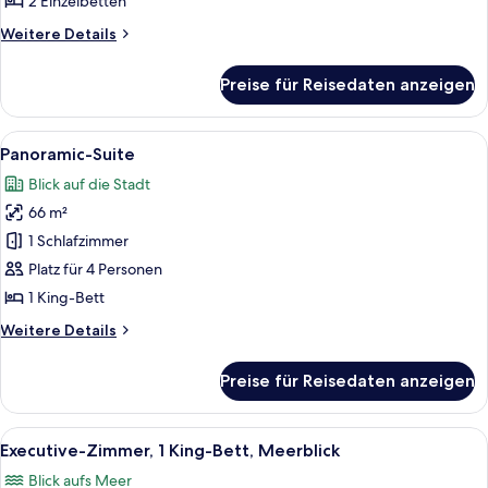
2 Einzelbetten
Weitere
Weitere Details
Details
für
Preise für Reisedaten anzeigen
Zweibettzimmer,
Meerblick
Alle
Ein modernes Hotelzimmer mit einem gr
15
Panoramic-Suite
Fotos
Blick auf die Stadt
für
66 m²
Panoramic-
Suite
1 Schlafzimmer
anzeigen
Platz für 4 Personen
1 King-Bett
Weitere
Weitere Details
Details
für
Preise für Reisedaten anzeigen
Panoramic-
Suite
Alle
Ein Hotelzimmer mit einem großen Bet
7
Executive-Zimmer, 1 King-Bett, Meerblick
Fotos
Blick aufs Meer