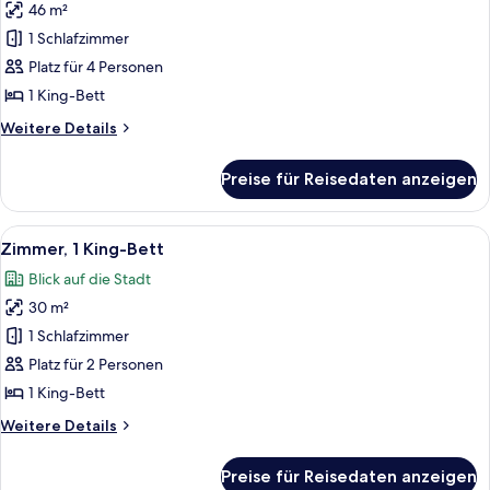
46 m²
Suite,
1 King-
1 Schlafzimmer
Bett
Platz für 4 Personen
anzeigen
1 King-Bett
Weitere
Weitere Details
Details
für
Preise für Reisedaten anzeigen
Suite,
1 King-
Bett
Alle
Ein Hotelzimmer mit einem großen Bet
10
Zimmer, 1 King-Bett
Fotos
Blick auf die Stadt
für
30 m²
Zimmer,
1 King-
1 Schlafzimmer
Bett
Platz für 2 Personen
anzeigen
1 King-Bett
Weitere
Weitere Details
Details
für
Preise für Reisedaten anzeigen
Zimmer,