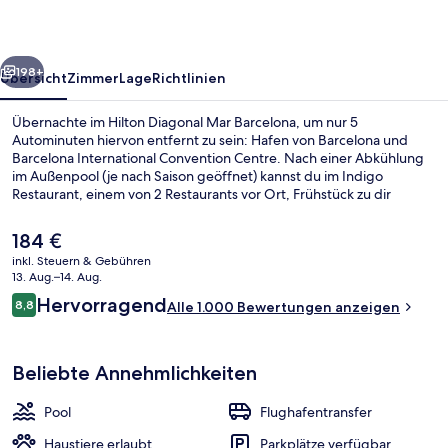
rück
Weiter
198+
Übersicht
Zimmer
Lage
Richtlinien
Übernachte im Hilton Diagonal Mar Barcelona, um nur 5
Autominuten hiervon entfernt zu sein: Hafen von Barcelona und
Barcelona International Convention Centre. Nach einer Abkühlung
im Außenpool (je nach Saison geöffnet) kannst du im Indigo
Restaurant, einem von 2 Restaurants vor Ort, Frühstück zu dir
nehmen. Als weitere Highlights bietet dieses Hotel im mediterranen
Stil eine Poolbar, einen rund um die Uhr geöffneten Fitnessbereich
Der
184 €
und einen Fitnessbereich. Andere Reisende lieben das hilfsbereite
aktuelle
inkl. Steuern & Gebühren
Personal und die Einkaufsmöglichkeiten. Die Unterkunft ist nur
Preis
13. Aug.–14. Aug.
einen kurzen Fußmarsch von den öffentlichen Verkehrsmitteln
2 Restaurants; Frühstück, Mittagesse
beträgt
Bewertungen
entfernt: Zur U-Bahn läuft man 7 Minuten (U-Bahn-Station El
Hervorragend
8,8
Alle 1.000 Bewertungen anzeigen
184 €.
8,8 von 10.
Maresme - Fòrum) bzw. 10 Minuten (U-Bahn-Station Selva de Mar).
Beliebte Annehmlichkeiten
Pool
Flughafentransfer
Haustiere erlaubt
Parkplätze verfügbar