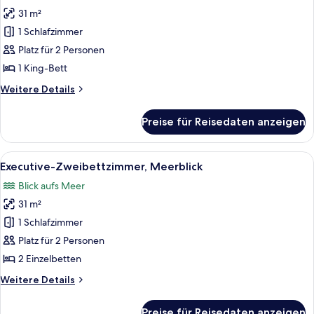
für
31 m²
Executive-
Zimmer,
1 Schlafzimmer
1 King-
Platz für 2 Personen
Bett,
1 King-Bett
Meerblick
Weitere
Weitere Details
anzeigen
Details
für
Preise für Reisedaten anzeigen
Executive-
Zimmer,
1 King-
Alle
Ein Hotelzimmer mit zwei Betten, eine
7
Bett,
Executive-Zweibettzimmer, Meerblick
Fotos
Meerblick
Blick aufs Meer
für
31 m²
Executive-
Zweibettzimmer,
1 Schlafzimmer
Meerblick
Platz für 2 Personen
anzeigen
2 Einzelbetten
Weitere
Weitere Details
Details
für
Preise für Reisedaten anzeigen