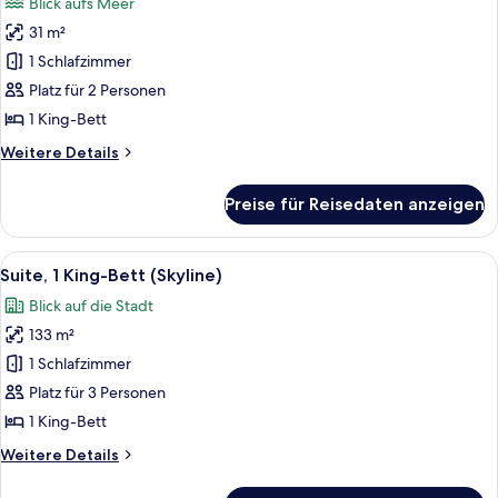
Blick aufs Meer
für
31 m²
Zimmer,
1 King-
1 Schlafzimmer
Bett,
Platz für 2 Personen
Meerblick
1 King-Bett
anzeigen
Weitere
Weitere Details
Details
für
Preise für Reisedaten anzeigen
Zimmer,
1 King-
Bett,
Alle
Ein moderner Essbereich mit Blick auf d
15
Meerblick
Suite, 1 King-Bett (Skyline)
Fotos
Blick auf die Stadt
für
133 m²
Suite,
1 King-
1 Schlafzimmer
Bett
Platz für 3 Personen
(Skyline)
1 King-Bett
anzeigen
Weitere
Weitere Details
Details
für