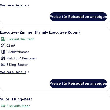
Weitere
Weitere Details
Details
für
Preise für Reisedaten anzeigen
Suite,
1
Schlafzimmer
Alle
Ein Hotelzimmer mit einem Bett, einem
8
Executive-Zimmer (Family Executive Room)
Fotos
Blick auf die Stadt
für
62 m²
Executive-
Zimmer
1 Schlafzimmer
(Family
Platz für 4 Personen
Executive
3 King-Betten
Room)
Weitere
Weitere Details
anzeigen
Details
für
Preise für Reisedaten anzeigen
Executive-
Zimmer
(Family
Alle
Ein Hotelzimmer mit einem großen Bett,
7
Executive
Suite, 1 King-Bett
Fotos
Room)
Blick aufs Meer
für