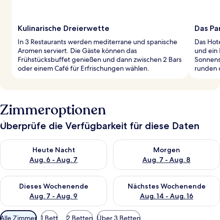
Kulinarische Dreierwette
Das Pa
In 3 Restaurants werden mediterrane und spanische
Das Hot
Aromen serviert. Die Gäste können das
und ein
Frühstücksbuffet genießen und dann zwischen 2 Bars
Sonnens
oder einem Café für Erfrischungen wählen.
runden 
Zimmeroptionen
Überprüfe die Verfügbarkeit für diese Daten
Überprüfe die Verfügbarkeit für heute Nacht, Aug. 6 - Aug. 7.
Überprüfe die Verfügbarkeit f
Heute Nacht
Morgen
Aug. 6 - Aug. 7
Aug. 7 - Aug. 8
Überprüfe die Verfügbarkeit für dieses Wochenende, Aug. 7 - 
Überprüfe die Verfügbarkeit f
Dieses Wochenende
Nächstes Wochenende
Aug. 7 - Aug. 9
Aug. 14 - Aug. 16
Verfügbare
Alle Zimmer
1 Bett
2 Betten
Über 3 Betten