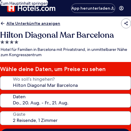
Zum Hauptinhalt springen
App herunterladen
Alle Unterkünfte anzeigen
Hilton Diagonal Mar Barcelona
4.0-
Sterne-
Hotel für Familien in Barcelona mit Privatstrand, in unmittelbarer Nähe
Unterkunft
zum Kongresszentrum
Wähle deine Daten, um Preise zu sehen
Wo soll’s hingehen?
Daten
Gäste