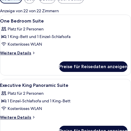
Filter
für
Anzeige von 22 von 22 Zimmern
Zimmer
Alle
Allergikerbettwaren, Daunenbettdecke
12
One Bedroom Suite
Fotos
Platz für 2 Personen
für
1 King-Bett und 1 Einzel-Schlafsofa
One
Bedroom
Kostenloses WLAN
Suite
Weitere
Weitere Details
anzeigen
Details
für
Preise für Reisedaten anzeigen
One
Bedroom
Suite
Alle
Allergikerbettwaren, Daunenbettdecke
14
Executive King Panoramic Suite
Fotos
Platz für 2 Personen
für
1 Einzel-Schlafsofa und 1 King-Bett
Executive
King
Kostenloses WLAN
Panoramic
Weitere
Weitere Details
Suite
Details
für
anzeigen
Preise für Reisedaten anzeigen