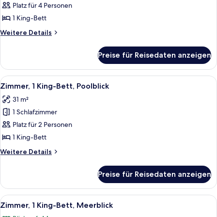
Bett
Platz für 4 Personen
anzeigen
1 King-Bett
Weitere
Weitere Details
Details
für
Preise für Reisedaten anzeigen
Zimmer,
1 King-
Bett
Alle
Ein Hotelzimmer mit einem großen Bett
8
Zimmer, 1 King-Bett, Poolblick
Fotos
31 m²
für
1 Schlafzimmer
Zimmer,
1 King-
Platz für 2 Personen
Bett,
1 King-Bett
Poolblick
Weitere
Weitere Details
anzeigen
Details
für
Preise für Reisedaten anzeigen
Zimmer,
1 King-
Bett,
Alle
Ein modernes Hotelzimmer mit einem g
8
Poolblick
Zimmer, 1 King-Bett, Meerblick
Fotos