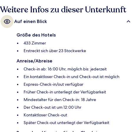
von den öffentlichen Verkehrsmitteln entfernt: Zur U-Bahn läuft man 7
Minuten (U-Bahn-Station El Maresme - Fòrum) bzw. 10 Minuten (U-
Weitere Infos zu dieser Unterkunft
Bahn-Station Selva de Mar).
Auf einen Blick
Größe des Hotels
433 Zimmer
Erstreckt sich über 23 Stockwerke
Anreise/Abreise
Check-in ab: 16:00 Uhr, möglich bis: jederzeit
Ein kontaktloser Check-in und Check-out ist möglich
Express-Check-in/out verfügbar
Früher Check-in unterliegt der Verfügbarkeit
Mindestalter für den Check-in: 18 Jahre
Der Check-out ist um 12:00 Uhr
Kontaktloser Check-out
Später Check-out unterliegt der Verfügbarkeit