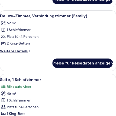
Executive-
Zweibettzimmer,
Meerblick
Alle
Ein Hotelzimmer mit einem großen Bett
9
Deluxe-Zimmer, Verbindungszimmer (Family)
Fotos
62 m²
für
1 Schlafzimmer
Deluxe-
Zimmer,
Platz für 4 Personen
Verbindungszimmer
2 King-Betten
(Family)
Weitere
Weitere Details
anzeigen
Details
für
Preise für Reisedaten anzeigen
Deluxe-
Zimmer,
Verbindungszimmer
Alle
Ein modernes Hotelzimmer mit einem g
8
(Family)
Suite, 1 Schlafzimmer
Fotos
Blick aufs Meer
für
46 m²
Suite,
1
1 Schlafzimmer
Schlafzimmer
Platz für 4 Personen
anzeigen
1 King-Bett