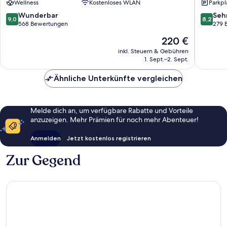
Wellness
Kostenloses WLAN
Parkpl
Sava
Sava
Hotels
Hotels
9.0
8.2
Wunderbar
Seh
9,0
8,2
&
&
von
von
568 Bewertungen
279 
Resorts
Resorts
10,
10,
Der
220 €
Bled
Bled
Wunderbar,
Sehr
Preis
568
gut,
inkl. Steuern & Gebühren
beträgt
1. Sept.–2. Sept.
Bewertungen
279
220 €
Bewert
Ähnliche Unterkünfte vergleichen
Melde dich an, um verfügbare Rabatte und Vorteile
anzuzeigen. Mehr Prämien für noch mehr Abenteuer!
Anmelden
Jetzt kostenlos registrieren
Zur Gegend