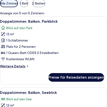
Verfügbare
Alle Zimmer
1 Bett
2 Betten
Filter
für
Anzeige von 5 von 5 Zimmern
Zimmer
Alle
Ein modernes Schlafzimmer mit einem 
7
Doppelzimmer, Balkon, Parkblick
Fotos
Blick auf den Park
für
13 m²
Doppelzimmer,
Balkon,
1 Schlafzimmer
Parkblick
Platz für 2 Personen
anzeigen
1 Queen-Bett ODER 2 Einzelbetten
Kostenloses WLAN
Weitere
Weitere Details
Details
für
Preise für Reisedaten anzeigen
Doppelzimmer,
Balkon,
Parkblick
Alle
Ein modernes Hotelzimmer mit zwei Be
9
Doppelzimmer, Balkon, Seeblick
Fotos
Blick auf den See
für
13 m²
Doppelzimmer,