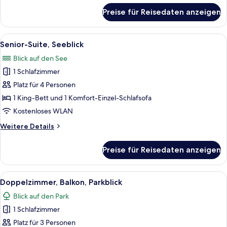
für
Preise für Reisedaten anzeigen
Senior-
Suite,
Seeblick
Alle
Ein modernes Hotelzimmer mit einem g
4
Senior-Suite, Seeblick
Fotos
Blick auf den See
für
1 Schlafzimmer
Senior-
Suite,
Platz für 4 Personen
Seeblick
1 King-Bett und 1 Komfort-Einzel-Schlafsofa
anzeigen
Kostenloses WLAN
Weitere
Weitere Details
Details
für
Preise für Reisedaten anzeigen
Senior-
Suite,
Seeblick
Alle
Ein modernes Schlafzimmer mit einem 
4
Doppelzimmer, Balkon, Parkblick
Fotos
Blick auf den Park
für
1 Schlafzimmer
Doppelzimmer,
Balkon,
Platz für 3 Personen