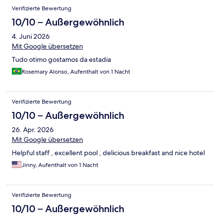
"Schlachtfeld": Ein schönes Dinner? Fehlanzeige! Das Hotel
Verifizierte Bewertung
fertigt gleichzeitig 10 bis 12 Touristenbusse ab. Die Atmosphäre
gleicht einer Kantine zur Stoßzeit. Überall Leute in
10/10 – Außergewöhnlich
Jogginghosen und Fan-Outfits, die sich am Buffet benehmen,
4. Juni 2026
als gäbe es kein Morgen. ​Kein Schlaf möglich: Es war die ganze
Nacht über extrem laut im Haus. Von der versprochenen
Mit Google übersetzen
Entspannung am Bleder See bleibt nichts übrig, wenn man sich
Tudo otimo gostamos da estadia
wie in einer Bahnhofshalle fühlt.
Rosemary Alonso, Aufenthalt von 1 Nacht
Verifizierte Bewertung
10/10 – Außergewöhnlich
26. Apr. 2026
Mit Google übersetzen
Helpful staff , excellent pool , delicious breakfast and nice hotel
Jinny, Aufenthalt von 1 Nacht
Verifizierte Bewertung
10/10 – Außergewöhnlich