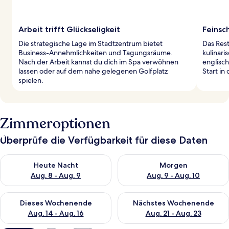
Arbeit trifft Glückseligkeit
Feinsc
Die strategische Lage im Stadtzentrum bietet
Das Rest
Business-Annehmlichkeiten und Tagungsräume.
kulinari
Nach der Arbeit kannst du dich im Spa verwöhnen
englisc
lassen oder auf dem nahe gelegenen Golfplatz
Start in
spielen.
Zimmeroptionen
Überprüfe die Verfügbarkeit für diese Daten
Überprüfe die Verfügbarkeit für heute Nacht, Aug. 8 - Aug. 9.
Überprüfe die Verfügbarkeit f
Heute Nacht
Morgen
Aug. 8 - Aug. 9
Aug. 9 - Aug. 10
Überprüfe die Verfügbarkeit für dieses Wochenende, Aug. 14 -
Überprüfe die Verfügbarkeit f
Dieses Wochenende
Nächstes Wochenende
Aug. 14 - Aug. 16
Aug. 21 - Aug. 23