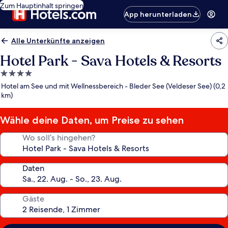
Zum Hauptinhalt springen
App herunterladen
Alle Unterkünfte anzeigen
Hotel Park - Sava Hotels & Resorts
4.0-
Sterne-
Hotel am See und mit Wellnessbereich - Bleder See (Veldeser See) (0,2
Unterkunft
km)
Wähle deine Daten, um Preise zu sehen
Wo soll’s hingehen?
Daten
Gäste