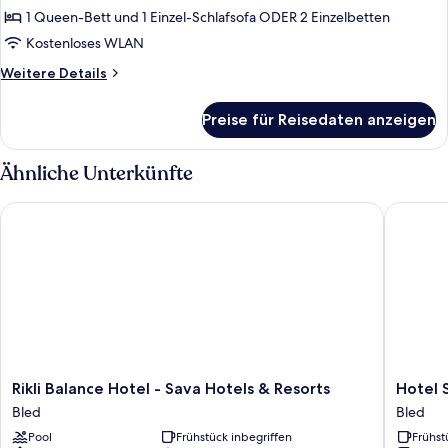
Parkblick
1 Queen-Bett und 1 Einzel-Schlafsofa ODER 2 Einzelbetten
anzeigen
Kostenloses WLAN
Weitere
Weitere Details
Details
für
Preise für Reisedaten anzeigen
Doppelzimmer,
Balkon,
Parkblick
Ähnliche Unterkünfte
Rikli Balance Hotel - Sava Hotels & Resorts
Hotel Sa
Rikli
Hotel
Rikli Balance Hotel - Sava Hotels & Resorts
Hotel 
Balance
Savica
Bled
Bled
Hotel
Garni
Pool
Frühstück inbegriffen
Frühst
-
-