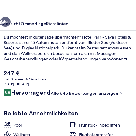
Hotels
&
rück
Weiter
Resorts
51+
Übersicht
Zimmer
Lage
Richtlinien
Du möchtest in guter Lage übernachten? Hotel Park - Sava Hotels &
Resorts ist nur 15 Autominuten entfernt von: Bleder See (Veldeser
See) und Triglav Nationalpark. Du kannst im Restaurant etwas essen
und den Wellnessbereich besuchen, um dich mit Massagen,
Gesichtsbehandlungen oder Körperbehandlungen verwöhnen zu
lassen. Weitere Highlights sind ein Innenpool, eine Bar/Lounge und
Fitnessmöglichkeiten. Andere Reisende lieben das hilfsbereite
Der
247 €
Personal und das Frühstück.
aktuelle
inkl. Steuern & Gebühren
Preis
9. Aug.–10. Aug.
Sauna, Körperbehandlungen, Gesicht
beträgt
Bewertungen
Hervorragend
8,8
Alle 645 Bewertungen anzeigen
247 €.
8,8 von 10.
Beliebte Annehmlichkeiten
Pool
Frühstück inbegriffen
Wellness
Flughafentransfer