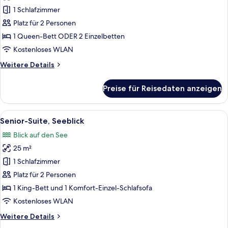
Balkon,
1 Schlafzimmer
Seeblick
Platz für 2 Personen
anzeigen
1 Queen-Bett ODER 2 Einzelbetten
Kostenloses WLAN
Weitere
Weitere Details
Details
für
Preise für Reisedaten anzeigen
Doppelzimmer,
Balkon,
Seeblick
Alle
Ein modernes Hotelzimmer mit einem g
6
Senior-Suite, Seeblick
Fotos
Blick auf den See
für
25 m²
Senior-
Suite,
1 Schlafzimmer
Seeblick
Platz für 2 Personen
anzeigen
1 King-Bett und 1 Komfort-Einzel-Schlafsofa
Kostenloses WLAN
Weitere
Weitere Details
Details