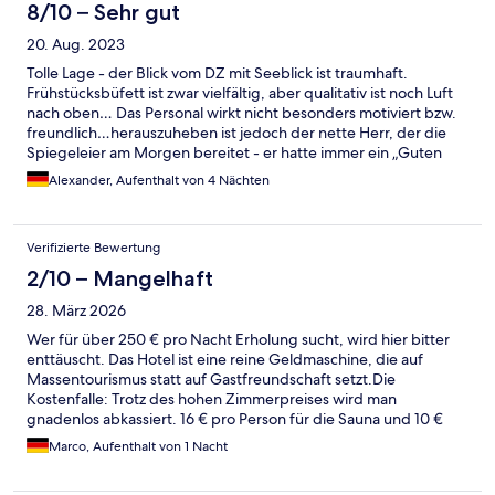
8/10 – Sehr gut
20. Aug. 2023
Tolle Lage - der Blick vom DZ mit Seeblick ist traumhaft.
Frühstücksbüfett ist zwar vielfältig, aber qualitativ ist noch Luft
nach oben… Das Personal wirkt nicht besonders motiviert bzw.
freundlich…herauszuheben ist jedoch der nette Herr, der die
Spiegeleier am Morgen bereitet - er hatte immer ein „Guten
Morgen“ auf den Lippen gepaart mit einen Lächeln…so beginnt
Alexander, Aufenthalt von 4 Nächten
der Tag gut! Das Hotel ist sehr sauber und mit ansprechendem
Ambiente.
Verifizierte Bewertung
2/10 – Mangelhaft
28. März 2026
Wer für über 250 € pro Nacht Erholung sucht, wird hier bitter
enttäuscht. Das Hotel ist eine reine Geldmaschine, die auf
Massentourismus statt auf Gastfreundschaft setzt. ​Die
Kostenfalle: Trotz des hohen Zimmerpreises wird man
gnadenlos abkassiert. 16 € pro Person für die Sauna und 10 €
pro Tag für den Parkplatz? Das ist bei dieser Preisklasse eine
Marco, Aufenthalt von 1 Nacht
absolute Frechheit und reine Gier. Am Ende standen über 90 €
an Zusatzkosten auf der Rechnung! ​Abendessen auf dem